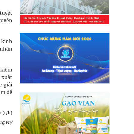
tuyệt
guyên
 kinh
 nhãn
 kiểm
n xuất
 giải
iêm để
 (t/h)
rg.vn/