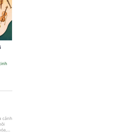
i
tinh
ia cảnh
môi
hóa,