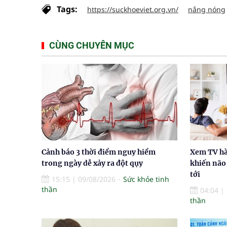
Tags:
https://suckhoeviet.org.vn/
nắng nóng
CÙNG CHUYÊN MỤC
Cảnh báo 3 thời điểm nguy hiểm
Xem TV hà
trong ngày dễ xảy ra đột qụy
khiến não 
tới
15:15
|
09/08/2026
Sức khỏe tinh
thần
04:04
|
thần