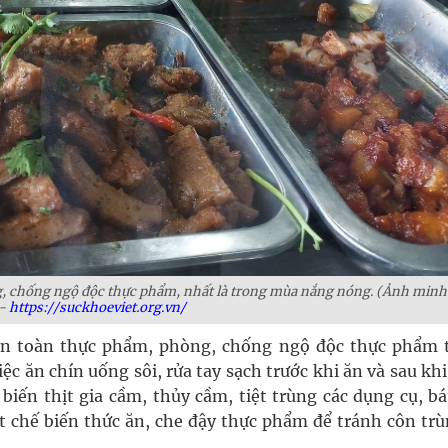
ng, chống ngộ độc thực phẩm, nhất là trong mùa nắng nóng. (Ảnh minh
-
https://suckhoeviet.org.vn/
an toàn thực phẩm, phòng, chống ngộ độc thực phẩm 
ệc ăn chín uống sôi, rửa tay sạch trước khi ăn và sau khi
 biến thịt gia cầm, thủy cầm, tiệt trùng các dụng cụ, b
ặt chế biến thức ăn, che đậy thực phẩm để tránh côn trù