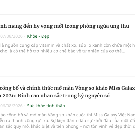
 vào cuộc của gia đình, nhà trường và ngành y tế để bảo vệ đôi mắ
ng lai.
anh mang đến hy vọng mới trong phòng ngừa ung thư
|
07/08/2026
Khỏe - Đẹp
là nguồn cung cấp vitamin và chất xơ, súp lơ xanh còn chứa một 
cho là có thể hỗ trợ nhiều cơ chế bảo vệ tự nhiên của cơ thể...
công bố và chính thức mở màn Vòng sơ khảo Miss Gala
 2026: Đỉnh cao nhan sắc trong kỷ nguyên số
|
06/08/2026
Sức khỏe tinh thần
báo công bố và mở màn Vòng sơ khảo cuộc thi Miss Galaxy Việt Na
ễn ra thành công rực rỡ. Sự kiện đánh dấu sự khởi đầu của một đ
n sắc quy mô, khác biệt và tiên phong – nơi tôn vinh vẻ đẹp thời 
p giữa Tri thức, Bản lĩnh, Văn hóa và Công nghệ số