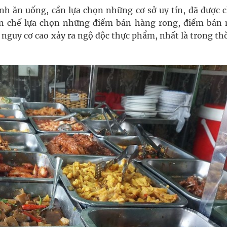
rình ăn uống, cần lựa chọn những cơ sở uy tín, đã được 
n chế lựa chọn những điểm bán hàng rong, điểm bán 
nguy cơ cao xảy ra ngộ độc thực phẩm, nhất là trong thờ