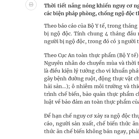
Cách âm nhạc trị liệu được “đo ni đóng giày”
Thời tiết nắng nóng khiến nguy cơ ng
các biện pháp phòng, chống ngộ độc t
Dự báo thời tiết ngày 08/8/2026: Bắc Bộ nắng nón
Theo báo cáo của Bộ Y tế, trong tháng
Cảnh báo 3 thời điểm nguy hiểm trong ngày dễ xả
bị ngộ độc. Tính chung 4 tháng đầu 
người bị ngộ độc, trong đó có 3 người 
Đề xuất cơ chế thu hút nhân lực, nâng cao chất lư
Theo Cục An toàn thực phẩm (Bộ Y tế)
Nguyên nhân do chuyển mùa và thời ti
là điều kiện lý tưởng cho vi khuẩn phá
gây bệnh đường ruột, động thực vật ch
hải sản…); ô nhiễm môi trường và thi
trình chế biến, bảo quản thực phẩm c
luật về bảo đảm an toàn thực phẩm củ
Để hạn chế nguy cơ xảy ra ngộ độc t
cáo, người sản xuất, chế biến thức ă
thức ăn chế biến không bán ngay, phải