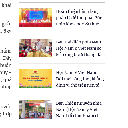
 khai
Hoàn thiện hành lang
pháp lý để bứt phá: Góc
 người
nhìn khoa học và thực
tiễn tại Tọa đàm " Đề
i 835
xuất một số nội dung
Ban Đại diện phía Nam
cho Luật Y dược cổ
Hội Nam Y Việt Nam sơ
truyền Việt Nam"
phẩm.
kết công tác 6 tháng đầu
. Đây
năm 2026
 khuẩn
thủy -
Hội Nam Y Việt Nam:
Đổi mới sáng tạo, khẳng
, quá
định vị thế trên nền tảng
 pháp
y học cổ truyền và khoa
học hiện đại
Ban Thiện nguyện phía
huyến
Nam (Hội Nam y Việt
g hợp
Nam) tổ chức khám chữa
bệnh y học cổ truyền và