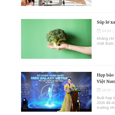
đòi hỏi sự
thế hệ tươ
Súp lơ x
04:04
Không chỉ 
chất được 
Họp báo 
Việt Nam
08:00
Buổi họp 
2026 đã di
trường nha
mới kết hợ