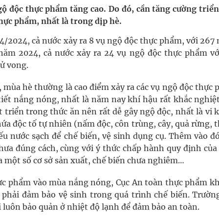
ộ độc thực phẩm tăng cao. Do đó, cần tăng cường triển
hực phẩm, nhất là trong dịp hè.
g, nhiệt độ cao nhất 35 độ
 4/2024, cả nước xảy ra 8 vụ ngộ độc thực phẩm, với 267
y ra đột qụy
năm 2024, cả nước xảy ra 24 vụ ngộ độc thực phẩm vớ
tử vong.
ợng y tế
, mùa hè thường là cao điểm xảy ra các vụ ngộ độc thực 
ết nắng nóng, nhất là năm nay khí hậu rất khắc nghiệt
t triển trong thức ăn nên rất dễ gây ngộ độc, nhất là vi
ứa độc tố tự nhiên (nấm độc, côn trùng, cây, quả rừng, 
ếu nước sạch để chế biến, vệ sinh dụng cụ. Thêm vào đó
hưa đúng cách, cùng với ý thức chấp hành quy định của
a một số cơ sở sản xuất, chế biến chưa nghiêm…
hực phẩm vào mùa nắng nóng, Cục An toàn thực phẩm k
n phải đảm bảo vệ sinh trong quá trình chế biến. Trườn
 luôn bảo quản ở nhiệt độ lạnh để đảm bảo an toàn.