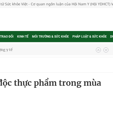
 tử Sức khỏe Việt - Cơ quan ngôn luận của Hội Nam Y (Hội YDHCT) 
 TRAO ĐỔI
KINH TẾ
MÔI TRƯỜNG & SỨC KHỎE
PHÁP LUẬT & SỨC KHỎE
D
ổi theo cách ít ai ngờ tới
hát triển gắn với chuyển đổi số
ờng Phú Thạnh
độc thực phẩm trong mùa
hìn phụ nữ mỗi năm
ợng thuốc