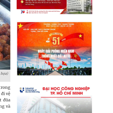
 họa)
trong
 đi vệ
át đũa
ng và