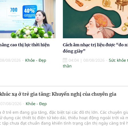
nâng cao thị lực thời hiện
Cách âm nhạc trị liệu được “đo n
đóng giày”
08/08/2026
Khỏe - Đẹp
04:04
|
08/08/2026
Sức khỏe 
thần
t khúc xạ ở trẻ gia tăng: Khuyến nghị của chuyên gia
|
07/08/2026
Khỏe - Đẹp
ạ ở trẻ em đang gia tăng, đặc biệt tại các đô thị lớn. Các chuyên g
sử dụng các thiết bị điện tử kéo dài, thiếu hoạt động ngoài trời và 
 tập chưa đạt chuẩn đang khiến tình trạng cận thị ngày càng trẻ 