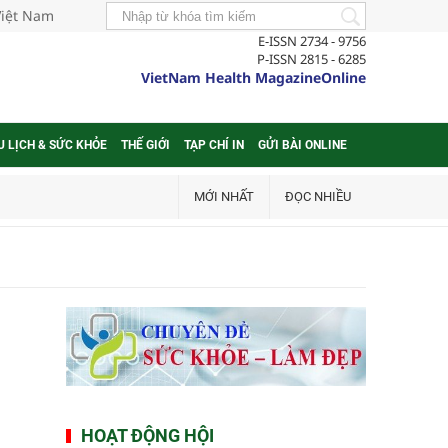
Việt Nam
E-ISSN 2734 - 9756
P-ISSN 2815 - 6285
VietNam Health MagazineOnline
U LỊCH & SỨC KHỎE
THẾ GIỚI
TẠP CHÍ IN
GỬI BÀI ONLINE
MỚI NHẤT
ĐỌC NHIỀU
HOẠT ĐỘNG HỘI