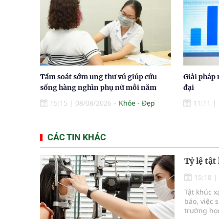
Tầm soát sớm ung thư vú giúp cứu
Giải pháp 
sống hàng nghìn phụ nữ mỗi năm
đại
15:15
|
08/08/2026
Khỏe - Đẹp
11:11
|
CÁC TIN KHÁC
Tỷ lệ tậ
15:18
Tật khúc x
báo, việc 
trường học