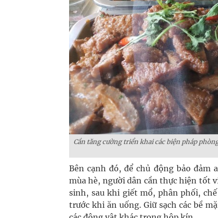
Cần tăng cường triển khai các biện pháp phò
Bên cạnh đó, để chủ động bảo đảm 
mùa hè, người dân cần thực hiện tốt vi
sinh, sau khi giết mổ, phân phối, chế
trước khi ăn uống. Giữ sạch các bề m
các động vật khác trong hộp kín.