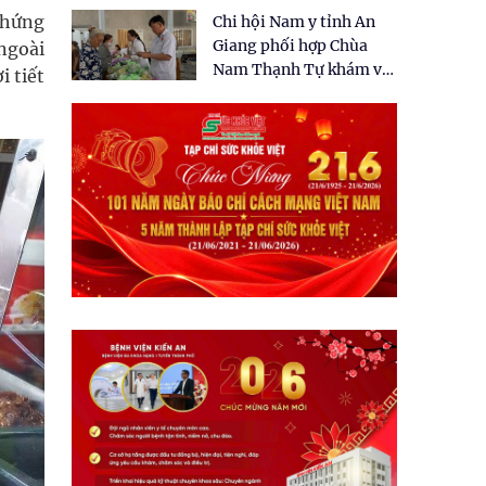
tặng quà cho 150 người
chứng
Chi hội Nam y tỉnh An
dân tại xã Tân Tập
Giang phối hợp Chùa
ngoài
Nam Thạnh Tự khám và
i tiết
cấp thuốc miễn phí cho
nhân dân