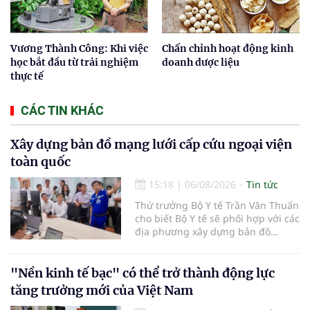
Vương Thành Công: Khi việc
Chấn chỉnh hoạt động kinh
học bắt đầu từ trải nghiệm
doanh dược liệu
thực tế
CÁC TIN KHÁC
Xây dựng bản đồ mạng lưới cấp cứu ngoại viện
toàn quốc
15:18
|
06/08/2026
Tin tức
Thứ trưởng Bộ Y tế Trần Văn Thuấn
cho biết Bộ Y tế sẽ phối hợp với các
địa phương xây dựng bản đồ
mạng lưới cấp cứu ngoại viện,
đồng thời chuẩn hóa đào tạo, hoàn
thiện cơ chế tài chính và đa dạng
"Nền kinh tế bạc" có thể trở thành động lực
hóa phương tiện nhằm nâng cao
tăng trưởng mới của Việt Nam
năng lực cấp cứu trước viện trên