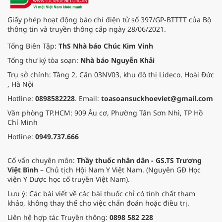
Giấy phép hoạt động báo chí điện tử số 397/GP-BTTTT của Bộ
thông tin và truyền thông cấp ngày 28/06/2021.
Tổng Biên Tập:
ThS Nhà báo Chúc Kim Vinh
Tổng thư ký tòa soạn:
Nhà báo Nguyễn Khải
Trụ sở chính: Tầng 2, Căn 03NV03, khu đô thị Lideco, Hoài Đức
, Hà Nội
Hotline:
0898582228
. Email:
toasoansuckhoeviet@gmail.com
Văn phòng TP.HCM: 909 Âu cơ, Phường Tân Sơn Nhì, TP Hồ
Chí Minh
Hotline:
0949.737.666
Cố vấn chuyên môn:
Thầy thuốc nhân dân - GS.TS Trương
Việt Bình
– Chủ tịch Hội Nam Y Việt Nam. (Nguyên GĐ Học
viện Y Dược học cổ truyền Việt Nam).
Lưu ý: Các bài viết về các bài thuốc chỉ có tính chất tham
khảo, không thay thế cho việc chẩn đoán hoặc điều trị.
Liên hệ hợp tác Truyền thông:
0898 582 228