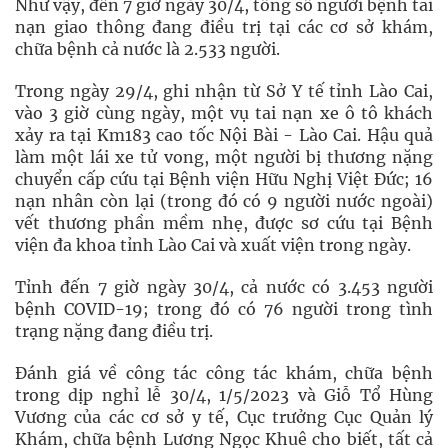
Như vậy, đến 7 giờ ngày 30/4, tổng số người bệnh tai
nạn giao thông đang điều trị tại các cơ sở khám,
chữa bệnh cả nước là 2.533 người.
Trong ngày 29/4, ghi nhận từ Sở Y tế tỉnh Lào Cai,
vào 3 giờ cùng ngày, một vụ tai nạn xe ô tô khách
xảy ra tại Km183 cao tốc Nội Bài - Lào Cai. Hậu quả
làm một lái xe tử vong, một người bị thương nặng
chuyển cấp cứu tại Bệnh viện Hữu Nghị Việt Đức; 16
nạn nhân còn lại (trong đó có 9 người nước ngoài)
vết thương phần mềm nhẹ, được sơ cứu tại Bệnh
viện đa khoa tỉnh Lào Cai và xuất viện trong ngày.
Tỉnh đến 7 giờ ngày 30/4, cả nước có 3.453 người
bệnh COVID-19; trong đó có 76 người trong tình
trạng nặng đang điều trị.
Đánh giá về công tác công tác khám, chữa bệnh
trong dịp nghỉ lễ 30/4, 1/5/2023 và Giỗ Tổ Hùng
Vương của các cơ sở y tế, Cục trưởng Cục Quản lý
Khám, chữa bệnh Lương Ngọc Khuê cho biết, tất cả