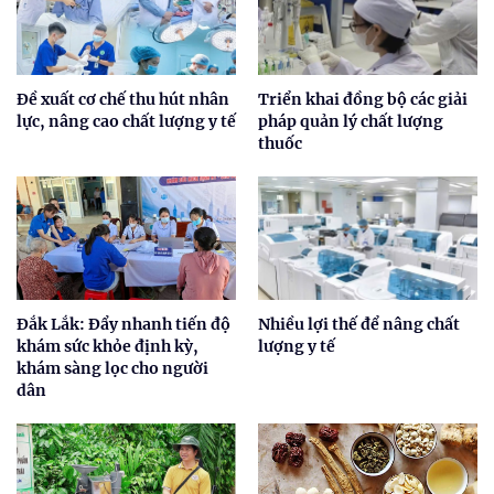
Đề xuất cơ chế thu hút nhân
Triển khai đồng bộ các giải
lực, nâng cao chất lượng y tế
pháp quản lý chất lượng
thuốc
Đắk Lắk: Đẩy nhanh tiến độ
Nhiều lợi thế để nâng chất
khám sức khỏe định kỳ,
lượng y tế
khám sàng lọc cho người
dân