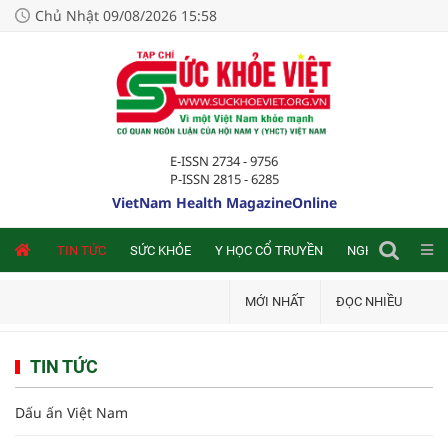
Chủ Nhật 09/08/2026 15:58
E-ISSN 2734 - 9756
P-ISSN 2815 - 6285
VietNam Health MagazineOnline
NLINE
TIN TỨC
SỨC KHỎE
Y HỌC CỔ TRUYỀN
NGHIÊN CỨU TRA
MỚI NHẤT
ĐỌC NHIỀU
TIN TỨC
Dấu ấn Việt Nam