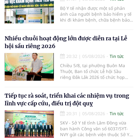
Bộ Y tế nhận được một số phản
ánh của người bệnh bảo hiểm y tế
khi đi khám bệnh, chữa bệnh bảo
hiểm y tế đúng trình tự, thủ tục
quy định, không đăng ký khám
bệnh, chữa bệnh theo yêu cầu
Nhiều chuỗi hoạt động lớn được diễn ra tại Lễ
nhưng vẫn phải nộp thêm các chi
hội sầu riêng 2026
phí khám bệnh, chữa bệnh ngoài
phần cùng chi trả.
20:32
|
05/08/2026
Tin tức
Chiều 5/8, tại phường Buôn Ma
Thuột, Ban tổ chức Lễ hội Sầu
riêng Đắk Lắk 2026 tổ chức họp
báo thông tin về các hoạt động của
Lễ hội Sầu riêng Đắk Lắk 2026.Lễ
hội Sầu riêng Đắk Lắk năm 2026 có
Tiếp tục rà soát, triển khai các nhiệm vụ trong
chủ đề “Sầu riêng Đắk Lắk – Kết nối
lĩnh vực cấp cứu, điều trị đột quỵ
vươn xa”, được tổ chức từ ngày
15/8/2026 đến ngày 02/9/2026 tại
20:31
|
05/08/2026
Tin tức
phường Buôn Ma Thuột, xã Krông
SKV - Sở Y tế tỉnh Lâm Đồng vừa
Pắc, phường Tuy Hòa và một số xã
ban hành Công văn số 6037/SYT-
trồng sầu riêng trên địa bàn tỉnh.
NVY gửi các bệnh viện thuộc Sở Y