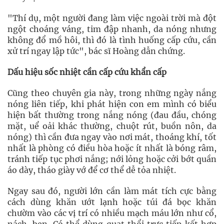
"Thí dụ, một người đang làm việc ngoài trời mà đột
ngột choáng váng, tim đập nhanh, da nóng nhưng
không đổ mồ hôi, thì đó là tình huống cấp cứu, cần
xử trí ngay lập tức", bác sĩ Hoàng dẫn chứng.
Dấu hiệu sốc nhiệt cần cấp cứu khẩn cấp
Cũng theo chuyên gia này, trong những ngày nắng
nóng liên tiếp, khi phát hiện con em mình có biểu
hiện bất thường trong nắng nóng (đau đầu, chóng
mặt, uể oải khác thường, chuột rút, buồn nôn, da
nóng) thì cần đưa ngay vào nơi mát, thoáng khí, tốt
nhất là phòng có điều hòa hoặc ít nhất là bóng râm,
tránh tiếp tục phơi nắng; nới lỏng hoặc cởi bớt quần
áo dày, tháo giày vớ để cơ thể dễ tỏa nhiệt.
Ngay sau đó, người lớn cần làm mát tích cực bằng
cách dùng khăn ướt lạnh hoặc túi đá bọc khăn
chườm vào các vị trí có nhiều mạch máu lớn như cổ,