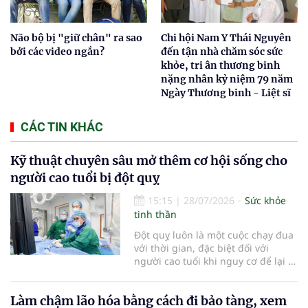
Não bộ bị "giữ chân" ra sao
Chi hội Nam Y Thái Nguyên
bởi các video ngắn?
đến tận nhà chăm sóc sức
khỏe, tri ân thương binh
nặng nhân kỷ niệm 79 năm
Ngày Thương binh - Liệt sĩ
CÁC TIN KHÁC
Kỹ thuật chuyên sâu mở thêm cơ hội sống cho
người cao tuổi bị đột quỵ
15:15
|
28/07/2026
Sức khỏe
tinh thần
Đột quỵ luôn là một cuộc chạy đua
với thời gian, đặc biệt đối với
người cao tuổi khi nguy cơ để lại di
chứng nặng nề hoặc mất khả năng
phục hồi rất cao nếu không được
Làm chậm lão hóa bằng cách đi bảo tàng, xem
cấp cứu kịp thời. Mỗi phút trôi qua