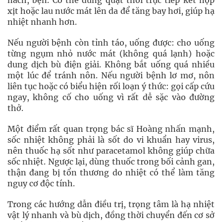
nách, bẹn. Có thể dùng quạt thổi trực tiếp kết hợp
xịt hoặc lau nước mát lên da để tăng bay hơi, giúp hạ
nhiệt nhanh hơn.
Nếu người bệnh còn tỉnh táo, uống được: cho uống
từng ngụm nhỏ nước mát (không quá lạnh) hoặc
dung dịch bù điện giải. Không bắt uống quá nhiều
một lúc để tránh nôn. Nếu người bệnh lơ mơ, nôn
liên tục hoặc có biểu hiện rối loạn ý thức: gọi cấp cứu
ngay, không cố cho uống vì rất dễ sặc vào đường
thở.
Một điểm rất quan trọng bác sĩ Hoàng nhấn mạnh,
sốc nhiệt không phải là sốt do vi khuẩn hay virus,
nên thuốc hạ sốt như paracetamol không giúp chữa
sốc nhiệt. Ngược lại, dùng thuốc trong bối cảnh gan,
thận đang bị tổn thương do nhiệt có thể làm tăng
nguy cơ độc tính.
Trong các hướng dẫn điều trị, trọng tâm là hạ nhiệt
vật lý nhanh và bù dịch, đồng thời chuyển đến cơ sở