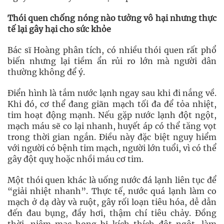
Thói quen chống nóng nào tưởng vô hại nhưng thực
tế lại gây hại cho sức khỏe
Bác sĩ Hoàng phân tích, có nhiều thói quen rất phổ
biến nhưng lại tiềm ẩn rủi ro lớn mà người dân
thường không để ý.
Điển hình là tắm nước lạnh ngay sau khi đi nắng về.
Khi đó, cơ thể đang giãn mạch tối đa để tỏa nhiệt,
tim hoạt động mạnh. Nếu gặp nước lạnh đột ngột,
mạch máu sẽ co lại nhanh, huyết áp có thể tăng vọt
trong thời gian ngắn. Điều này đặc biệt nguy hiểm
với người có bệnh tim mạch, người lớn tuổi, vì có thể
gây đột quỵ hoặc nhồi máu cơ tim.
Một thói quen khác là uống nước đá lạnh liên tục để
“giải nhiệt nhanh”. Thực tế, nước quá lạnh làm co
mạch ở dạ dày và ruột, gây rối loạn tiêu hóa, dễ dẫn
đến đau bụng, đầy hơi, thậm chí tiêu chảy. Đồng