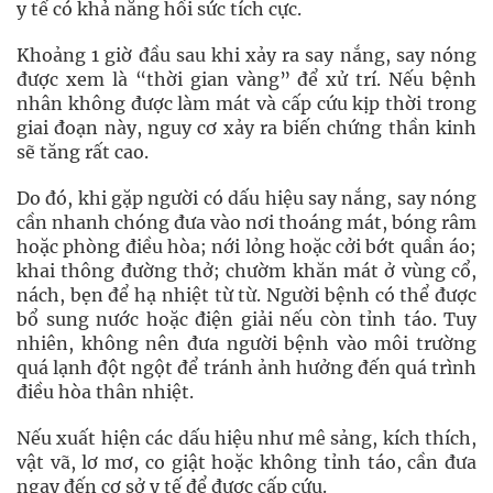
y tế có khả năng hồi sức tích cực.
Khoảng 1 giờ đầu sau khi xảy ra say nắng, say nóng
được xem là “thời gian vàng” để xử trí. Nếu bệnh
nhân không được làm mát và cấp cứu kịp thời trong
giai đoạn này, nguy cơ xảy ra biến chứng thần kinh
sẽ tăng rất cao.
Do đó, khi gặp người có dấu hiệu say nắng, say nóng
cần nhanh chóng đưa vào nơi thoáng mát, bóng râm
hoặc phòng điều hòa; nới lỏng hoặc cởi bớt quần áo;
khai thông đường thở; chườm khăn mát ở vùng cổ,
nách, bẹn để hạ nhiệt từ từ. Người bệnh có thể được
bổ sung nước hoặc điện giải nếu còn tỉnh táo. Tuy
nhiên, không nên đưa người bệnh vào môi trường
quá lạnh đột ngột để tránh ảnh hưởng đến quá trình
điều hòa thân nhiệt.
Nếu xuất hiện các dấu hiệu như mê sảng, kích thích,
vật vã, lơ mơ, co giật hoặc không tỉnh táo, cần đưa
ngay đến cơ sở y tế để được cấp cứu.