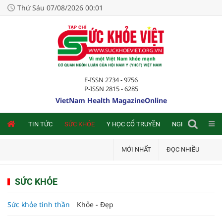
Thứ Sáu 07/08/2026 00:01
E-ISSN 2734 - 9756
P-ISSN 2815 - 6285
VietNam Health MagazineOnline
NLINE
TIN TỨC
SỨC KHỎE
Y HỌC CỔ TRUYỀN
NGHIÊN CỨU TRA
MỚI NHẤT
ĐỌC NHIỀU
SỨC KHỎE
Sức khỏe tinh thần
Khỏe - Đẹp