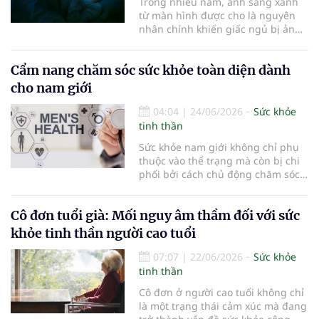
Trong nhiều năm, ánh sáng xanh
từ màn hình được cho là nguyên
nhân chính khiến giấc ngủ bị ảnh
hưởng. Tuy nhiên, các bằng chứng
khoa học gần đây cho thấy bức
Cẩm nang chăm sóc sức khỏe toàn diện dành
tranh phức tạp hơn tưởng tượng...
cho nam giới
04:04
|
24/06/2026
Sức khỏe
tinh thần
Sức khỏe nam giới không chỉ phụ
thuộc vào thể trạng mà còn bị chi
phối bởi cách chủ động chăm sóc
và phát hiện sớm các vấn đề tiềm
ẩn. Những thay đổi nhỏ trong thói
Cô đơn tuổi già: Mối nguy âm thầm đối với sức
quen và nhận thức có thể tạo ra
khác biệt lớn về lâu dài...
khỏe tinh thần người cao tuổi
07:07
|
22/06/2026
Sức khỏe
tinh thần
Cô đơn ở người cao tuổi không chỉ
là một trạng thái cảm xúc mà đang