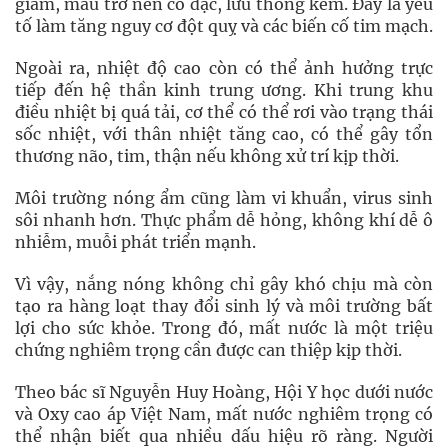
giảm, máu trở nên cô đặc, lưu thông kém. Đây là yếu
tố làm tăng nguy cơ đột quỵ và các biến cố tim mạch.
Ngoài ra, nhiệt độ cao còn có thể ảnh hưởng trực
tiếp đến hệ thần kinh trung ương. Khi trung khu
điều nhiệt bị quá tải, cơ thể có thể rơi vào trạng thái
sốc nhiệt, với thân nhiệt tăng cao, có thể gây tổn
thương não, tim, thận nếu không xử trí kịp thời.
Môi trường nóng ẩm cũng làm vi khuẩn, virus sinh
sôi nhanh hơn. Thực phẩm dễ hỏng, không khí dễ ô
nhiễm, muỗi phát triển mạnh.
Vì vậy, nắng nóng không chỉ gây khó chịu mà còn
tạo ra hàng loạt thay đổi sinh lý và môi trường bất
lợi cho sức khỏe. Trong đó, mất nước là một triệu
chứng nghiêm trọng cần được can thiệp kịp thời.
Theo bác sĩ Nguyễn Huy Hoàng, Hội Y học dưới nước
và Oxy cao áp Việt Nam, mất nước nghiêm trọng có
thể nhận biết qua nhiều dấu hiệu rõ ràng. Người