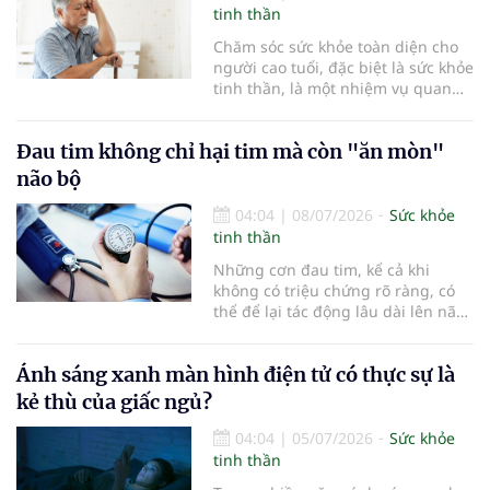
tinh thần
Chăm sóc sức khỏe toàn diện cho
người cao tuổi, đặc biệt là sức khỏe
tinh thần, là một nhiệm vụ quan
trọng. Bên cạnh việc chăm lo dinh
dưỡng và phòng ngừa bệnh tật,
Đau tim không chỉ hại tim mà còn "ăn mòn"
một tinh thần tích cực sẽ giúp
người cao tuổi duy trì sự minh
não bộ
mẫn, giảm nguy cơ mắc bệnh mạn
tính và gắn kết hơn với gia đình,
04:04
|
08/07/2026
Sức khỏe
cộng đồng.
tinh thần
Những cơn đau tim, kể cả khi
không có triệu chứng rõ ràng, có
thể để lại tác động lâu dài lên não
bộ và làm tăng nguy cơ suy giảm
trí nhớ theo thời gian...
Ánh sáng xanh màn hình điện tử có thực sự là
kẻ thù của giấc ngủ?
04:04
|
05/07/2026
Sức khỏe
tinh thần