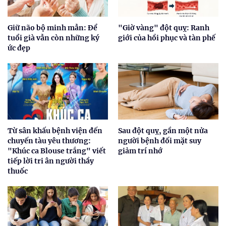
Giữ não bộ minh mẫn: Để
"Giờ vàng" đột quỵ: Ranh
tuổi già vẫn còn những ký
giới của hồi phục và tàn phế
ức đẹp
Từ sân khấu bệnh viện đến
Sau đột quỵ, gần một nửa
chuyến tàu yêu thương:
người bệnh đối mặt suy
"Khúc ca Blouse trắng" viết
giảm trí nhớ
tiếp lời tri ân người thầy
thuốc