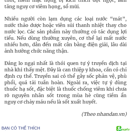
thời, niêm mạc họng bị kích thích đột ngột, làm
tăng nguy cơ viêm họng, sổ mũi.
Nhiều người còn lạm dụng các loại nước “mát”,
nước thảo dược hoặc viên sủi thanh nhiệt thay cho
nước lọc. Các sản phẩm này thường có tác dụng lợi
tiểu. Nếu dùng thường xuyên, cơ thể lại mất nước
nhiều hơn, dẫn đến mất cân bằng điện giải, lâu dài
ảnh hưởng chức năng thận.
Đáng lo ngại nhất là thói quen tự ý truyền dịch tại
nhà khi thấy mệt. Đây là can thiệp y khoa, cần có chỉ
định cụ thể. Truyền sai có thể gây sốc phản vệ, phù
phổi, quá tải tuần hoàn. Ngoài ra, việc tự ý dùng
thuốc hạ sốt, đặc biệt là thuốc chống viêm khi chưa
rõ nguyên nhân sốt trong mùa hè cũng tiềm ẩn
nguy cơ chảy máu nếu là sốt xuất huyết.
(Theo nhandan.vn)