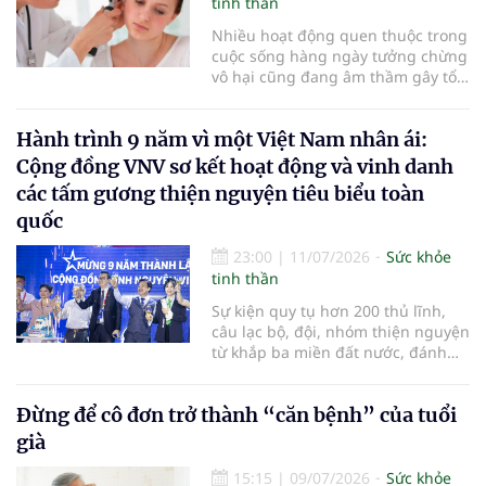
tinh thần
Nhiều hoạt động quen thuộc trong
cuộc sống hàng ngày tưởng chừng
vô hại cũng đang âm thầm gây tổn
thương cho đôi tai. Việc bảo vệ
thính giác từ sớm có thể giúp duy
Hành trình 9 năm vì một Việt Nam nhân ái:
trì khả năng nghe trong nhiều
thập kỷ sau này…
Cộng đồng VNV sơ kết hoạt động và vinh danh
các tấm gương thiện nguyện tiêu biểu toàn
quốc
23:00
|
11/07/2026
Sức khỏe
tinh thần
Sự kiện quy tụ hơn 200 thủ lĩnh,
câu lạc bộ, đội, nhóm thiện nguyện
từ khắp ba miền đất nước, đánh
dấu chặng đường gần một thập kỷ
bền bỉ kết nối yêu thương và chính
Đừng để cô đơn trở thành “căn bệnh” của tuổi
thức ra mắt Mạng lưới Hội viên
VNV hướng tới kỷ nguyên phát
già
triển bền vững
15:15
|
09/07/2026
Sức khỏe