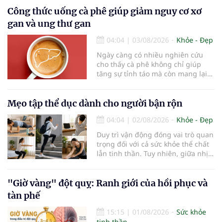
thống kê y khoa, hiện có hơn 55
triệu người trên thế giới đang
Công thức uống cà phê giúp giảm nguy cơ xơ
sống chung với bệnh, trong đó
gan và ung thư gan
bệnh Alzheimer chiếm khoảng 60–
70% trường hợp.
04:04
|
03/08/2026
Khỏe - Đẹp
Ngày càng có nhiều nghiên cứu
cho thấy cà phê không chỉ giúp
tăng sự tỉnh táo mà còn mang lại
lợi ích cho nhiều cơ quan trong cơ
thể, đặc biệt là gan. Đây là cơ quan
đóng vai trò lọc độc tố, chuyển hóa
Mẹo tập thể dục dành cho người bận rộn
thuốc và dự trữ nhiều vitamin,
04:04
|
02/08/2026
Khỏe - Đẹp
khoáng chất thiết yếu nhưng cũng
rất dễ bị tổn thương…
Duy trì vận động đóng vai trò quan
trọng đối với cả sức khỏe thể chất
lẫn tinh thần. Tuy nhiên, giữa nhịp
sống bận rộn và nhiều trách nhiệm
cần cân bằng, việc dành thời gian
cho các hoạt động tập luyện
"Giờ vàng" đột quỵ: Ranh giới của hồi phục và
thường trở thành một thách thức
tàn phế
không nhỏ…
15:15
|
01/08/2026
Sức khỏe
tinh thần