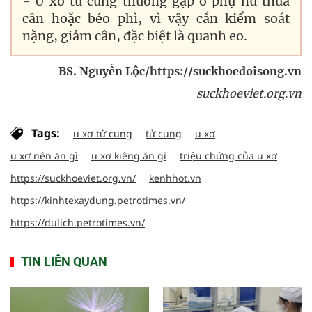
- U xơ tử cung thường gặp ở phụ nữ thừa
cân hoặc béo phì, vì vậy cần kiểm soát
nặng, giảm cân, đặc biệt là quanh eo.
BS. Nguyễn Lộc/https://suckhoedoisong.vn
suckhoeviet.org.vn
Tags:
u xơ tử cung
tử cung
u xơ
u xơ nên ăn gì
u xơ kiêng ăn gì
triệu chứng của u xơ
https://suckhoeviet.org.vn/
kenhhot.vn
https://kinhtexaydung.petrotimes.vn/
https://dulich.petrotimes.vn/
TIN LIÊN QUAN