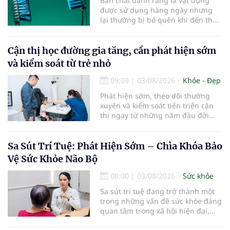
Bàn chải đánh răng là vật dụng
được sử dụng hàng ngày nhưng
lại thường bị bỏ quên khi đến thời
điểm cần thay mới. Theo các
chuyên gia nha khoa, việc sử dụng
bàn chải quá lâu có thể làm giảm
Cận thị học đường gia tăng, cần phát hiện sớm
hiệu quả làm sạch và ảnh hưởng
và kiểm soát từ trẻ nhỏ
đến sức khỏe răng miệng...
09:09
|
03/08/2026
Khỏe - Đẹp
Phát hiện sớm, theo dõi thường
xuyên và kiểm soát tiến triển cận
thị ngay từ những năm đầu đời
được các chuyên gia đánh giá là
chìa khóa bảo vệ thị lực lâu dài cho
trẻ. Đây cũng là định hướng của
Sa Sút Trí Tuệ: Phát Hiện Sớm – Chìa Khóa Bảo
Trung tâm Nhãn nhi và Kiểm soát
Vệ Sức Khỏe Não Bộ
cận thị vừa được Bệnh viện Đông
Đô đưa vào hoạt động ngày 1/8.
08:00
|
03/08/2026
Sức khỏe
Sa sút trí tuệ đang trở thành một
trong những vấn đề sức khỏe đáng
quan tâm trong xã hội hiện đại,
đặc biệt ở người lớn tuổi. Theo