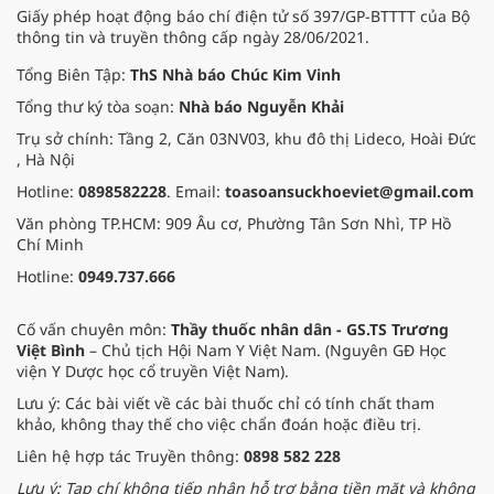
Giấy phép hoạt động báo chí điện tử số 397/GP-BTTTT của Bộ
thông tin và truyền thông cấp ngày 28/06/2021.
Tổng Biên Tập:
ThS Nhà báo Chúc Kim Vinh
Tổng thư ký tòa soạn:
Nhà báo Nguyễn Khải
Trụ sở chính: Tầng 2, Căn 03NV03, khu đô thị Lideco, Hoài Đức
, Hà Nội
Hotline:
0898582228
. Email:
toasoansuckhoeviet@gmail.com
Văn phòng TP.HCM: 909 Âu cơ, Phường Tân Sơn Nhì, TP Hồ
Chí Minh
Hotline:
0949.737.666
Cố vấn chuyên môn:
Thầy thuốc nhân dân - GS.TS Trương
Việt Bình
– Chủ tịch Hội Nam Y Việt Nam. (Nguyên GĐ Học
viện Y Dược học cổ truyền Việt Nam).
Lưu ý: Các bài viết về các bài thuốc chỉ có tính chất tham
khảo, không thay thế cho việc chẩn đoán hoặc điều trị.
Liên hệ hợp tác Truyền thông:
0898 582 228
Lưu ý: Tạp chí không tiếp nhận hỗ trợ bằng tiền mặt và không