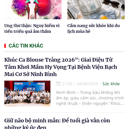
Ung thư thận: Nguy hiểm vì
Cẩm nang sức khỏe khi du
tiến triển quá âm thầm
lịch mùa hè
CÁC TIN KHÁC
Khúc Ca Blouse Trắng 2026": Giai Điệu Từ
Tâm Khơi Mầm Hy Vọng Tại Bệnh Viện Bạch
Mai Cơ Sở Ninh Bình
21:00
|
04/08/2026
Sức khỏe
Ninh Bình – Trong bầu không khí
ấm áp, giàu cảm xúc, chương trình
nghệ thuật – thiện nguyện "Khúc
ca Blouse trắng" đã chính thức
khởi động hành trình năm 2026 với
điểm dừng chân đầu tiên tại Bệnh
Giữ não bộ minh mẫn: Để tuổi già vẫn còn
viện Bạch Mai cơ sở Ninh Bình.
những ký ức đẹp