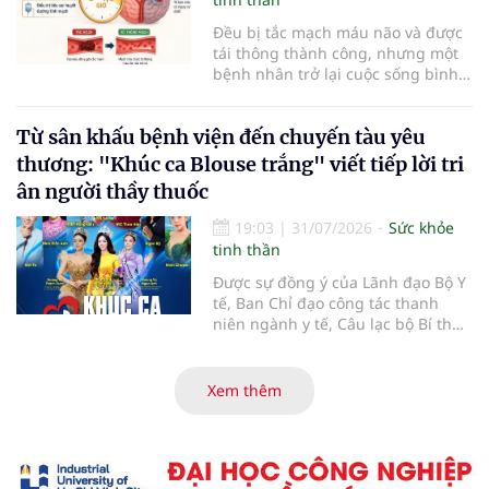
Đều bị tắc mạch máu não và được
tái thông thành công, nhưng một
bệnh nhân trở lại cuộc sống bình
thường sau 5 ngày trong khi người
còn lại đối mặt nguy cơ tàn tật. Hai
Từ sân khấu bệnh viện đến chuyến tàu yêu
trường hợp tại Bệnh viện Đại học Y
Hà Nội cho thấy "giờ vàng" không
thương: "Khúc ca Blouse trắng" viết tiếp lời tri
chỉ quyết định việc "cứu não" mà
ân người thầy thuốc
còn quyết định phần đời còn lại
của người bệnh.
19:03
|
31/07/2026
Sức khỏe
tinh thần
Được sự đồng ý của Lãnh đạo Bộ Y
tế, Ban Chỉ đạo công tác thanh
niên ngành y tế, Câu lạc bộ Bí thư
Đoàn Thanh niên ngành y tế phối
hợp cùng Hội Công tác xã hội
ngành y tế chính thức khởi động
Xem thêm
hành trình nghệ thuật thiện
nguyện vì cộng đồng mang tên
"Khúc ca Blouse trắng". Sự kiện mở
màn năm 2026 sẽ diễn ra vào lúc