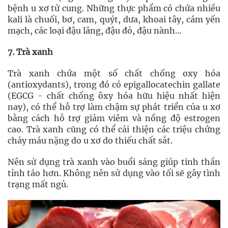
bệnh u xơ tử cung. Những thực phẩm có chứa nhiều
kali là chuối, bơ, cam, quýt, dưa, khoai tây, cám yến
mạch, các loại đậu lăng, đậu đỏ, đậu nành…
7. Trà xanh
Trà xanh chứa một số chất chống oxy hóa
(antioxydants), trong đó có epigallocatechin gallate
(EGCG - chất chống ôxy hóa hữu hiệu nhất hiện
nay), có thể hỗ trợ làm chậm sự phát triển của u xơ
bằng cách hỗ trợ giảm viêm và nồng độ estrogen
cao. Trà xanh cũng có thể cải thiện các triệu chứng
chảy máu nặng do u xơ do thiếu chất sắt.
Nên sử dụng trà xanh vào buổi sáng giúp tinh thần
tỉnh táo hơn. Không nên sử dụng vào tối sẽ gây tình
trạng mất ngủ.