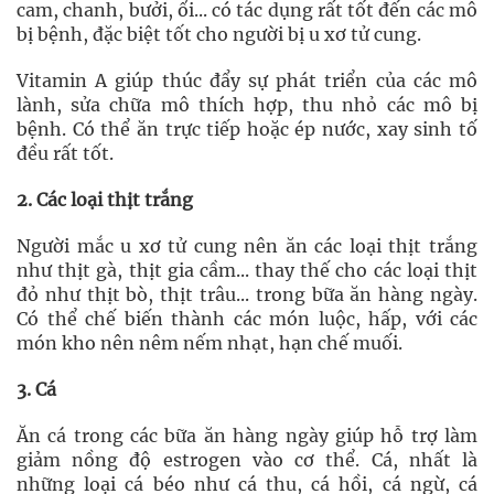
cam, chanh, bưởi, ổi... có tác dụng rất tốt đến các mô
bị bệnh, đặc biệt tốt cho người bị u xơ tử cung.
Vitamin A giúp thúc đẩy sự phát triển của các mô
lành, sửa chữa mô thích hợp, thu nhỏ các mô bị
bệnh. Có thể ăn trực tiếp hoặc ép nước, xay sinh tố
đều rất tốt.
2. Các loại thịt trắng
Người mắc u xơ tử cung nên ăn các loại thịt trắng
như thịt gà, thịt gia cầm... thay thế cho các loại thịt
đỏ như thịt bò, thịt trâu... trong bữa ăn hàng ngày.
Có thể chế biến thành các món luộc, hấp, với các
món kho nên nêm nếm nhạt, hạn chế muối.
3. Cá
Ăn cá trong các bữa ăn hàng ngày giúp hỗ trợ làm
giảm nồng độ estrogen vào cơ thể. Cá, nhất là
những loại cá béo như cá thu, cá hồi, cá ngừ, cá