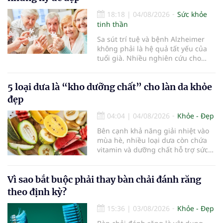
18:18
|
04/08/2026
Sức khỏe
tinh thần
Sa sút trí tuệ và bệnh Alzheimer
không phải là hệ quả tất yếu của
tuổi già. Nhiều nghiên cứu cho
thấy, duy trì lối sống lành mạnh,
kiểm soát tốt các bệnh mạn tính và
5 loại dưa là “kho dưỡng chất” cho làn da khỏe
rèn luyện trí não mỗi ngày có thể
góp phần làm chậm quá trình suy
đẹp
giảm nhận thức, giúp người cao
tuổi gìn giữ trí nhớ và sống độc lập
04:04
|
04/08/2026
Khỏe - Đẹp
lâu hơn.
Bên cạnh khả năng giải nhiệt vào
mùa hè, nhiều loại dưa còn chứa
vitamin và dưỡng chất hỗ trợ sức
khỏe làn da...
Vì sao bắt buộc phải thay bàn chải đánh răng
theo định kỳ?
15:36
|
03/08/2026
Khỏe - Đẹp