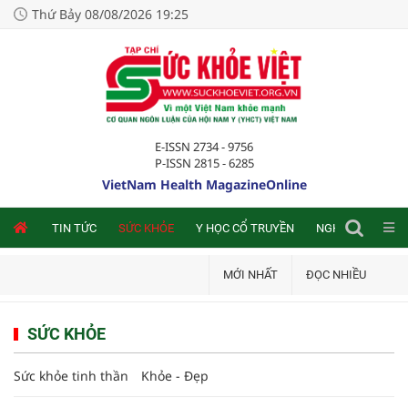
Thứ Bảy 08/08/2026 19:25
E-ISSN 2734 - 9756
P-ISSN 2815 - 6285
VietNam Health MagazineOnline
NLINE
TIN TỨC
SỨC KHỎE
Y HỌC CỔ TRUYỀN
NGHIÊN CỨU TRA
MỚI NHẤT
ĐỌC NHIỀU
SỨC KHỎE
Sức khỏe tinh thần
Khỏe - Đẹp