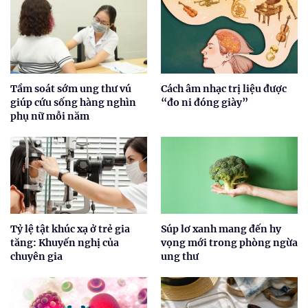
Tầm soát sớm ung thư vú
Cách âm nhạc trị liệu được
giúp cứu sống hàng nghìn
“đo ni đóng giày”
phụ nữ mỗi năm
Tỷ lệ tật khúc xạ ở trẻ gia
Súp lơ xanh mang đến hy
tăng: Khuyến nghị của
vọng mới trong phòng ngừa
chuyên gia
ung thư