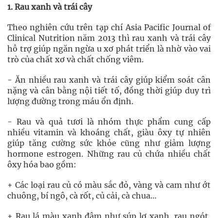
1. Rau xanh và trái cây
Theo nghiên cứu trên tạp chí Asia Pacific Journal of
Clinical Nutrition năm 2013 thì rau xanh và trái cây
hỗ trợ giúp ngăn ngừa u xơ phát triển là nhờ vào vai
trò của chất xơ và chất chống viêm.
- Ăn nhiều rau xanh và trái cây giúp kiểm soát cân
nặng và cân bằng nội tiết tố, đồng thời giúp duy trì
lượng đường trong máu ổn định.
- Rau và quả tươi là nhóm thực phẩm cung cấp
nhiều vitamin và khoáng chất, giàu ôxy tự nhiên
giúp tăng cường sức khỏe cũng như giảm lượng
hormone estrogen. Những rau củ chứa nhiều chất
ôxy hóa bao gồm:
+ Các loại rau củ có màu sắc đỏ, vàng và cam như ớt
chuông, bí ngô, cà rốt, củ cải, cà chua…
+ Rau lá màu xanh đậm như súp lơ xanh, rau ngót,