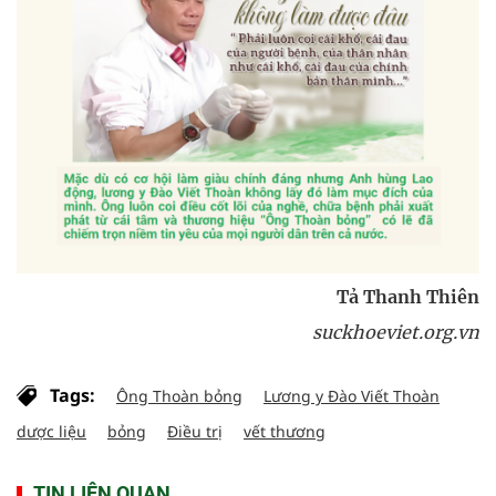
Tả Thanh Thiên
suckhoeviet.org.vn
Tags:
Ông Thoàn bỏng
Lương y Đào Viết Thoàn
dược liệu
bỏng
Điều trị
vết thương
TIN LIÊN QUAN