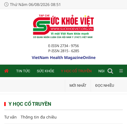
Thứ Năm 06/08/2026 08:51
E-ISSN 2734 - 9756
P-ISSN 2815 - 6285
VietNam Health MagazineOnline
NLINE
TIN TỨC
SỨC KHỎE
Y HỌC CỔ TRUYỀN
NGHIÊN CỨU TRA
MỚI NHẤT
ĐỌC NHIỀU
Y HỌC CỔ TRUYỀN
Tư vấn
Thông tin đa chiều