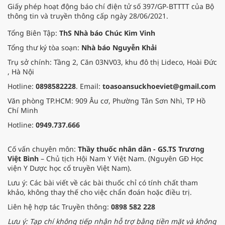
mang theo tình cảm tri ân, mà còn
Giấy phép hoạt động báo chí điện tử số 397/GP-BTTTT của Bộ
đem đến hơi ấm từ những phương
thông tin và truyền thông cấp ngày 28/06/2021.
pháp Nam y thuần Việt, giúp xoa
dịu cơn đau và nâng cao sức khỏe
Tổng Biên Tập:
ThS Nhà báo Chúc Kim Vinh
cho các cựu chiến binh trước sự
Tổng thư ký tòa soạn:
Nhà báo Nguyễn Khải
thay đổi đột ngột của thời tiết.
Trụ sở chính: Tầng 2, Căn 03NV03, khu đô thị Lideco, Hoài Đức
, Hà Nội
Hotline:
0898582228
. Email:
toasoansuckhoeviet@gmail.com
Văn phòng TP.HCM: 909 Âu cơ, Phường Tân Sơn Nhì, TP Hồ
Chí Minh
Hotline:
0949.737.666
Cố vấn chuyên môn:
Thầy thuốc nhân dân - GS.TS Trương
Việt Bình
– Chủ tịch Hội Nam Y Việt Nam. (Nguyên GĐ Học
viện Y Dược học cổ truyền Việt Nam).
Lưu ý: Các bài viết về các bài thuốc chỉ có tính chất tham
khảo, không thay thế cho việc chẩn đoán hoặc điều trị.
Liên hệ hợp tác Truyền thông:
0898 582 228
Lưu ý: Tạp chí không tiếp nhận hỗ trợ bằng tiền mặt và không