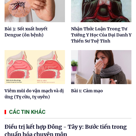
Bài 3: Sốt xuất huyết
Nhận Thức Luận Trong Tư
Dengue (ôn bệnh)
Tưởng Y Học Của Đại Danh Y
Thiền Sư Tuệ Tĩnh
Viêm mũi do vận mạch và dị
Bài 1: Cảm mạo
ứng (Tỵ cừu, tỵ uyên)
CÁC TIN KHÁC
Điều trị kết hợp Đông - Tây y: Bước tiến trong
chuẩn hóa chuyên môn