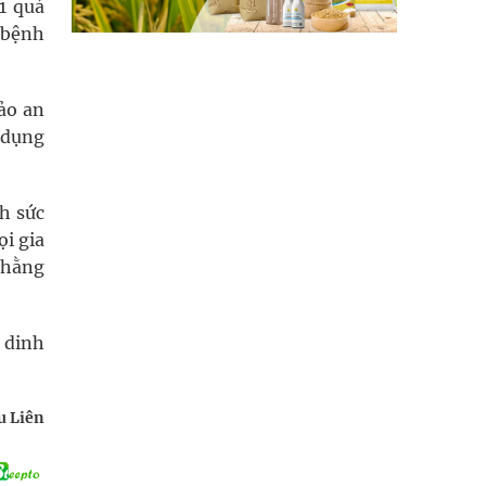
1 quả
 bệnh
ảo an
 dụng
h sức
ọi gia
 hằng
 dinh
u Liên