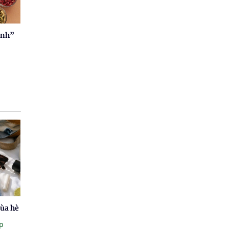
ệnh”
mùa hè
p