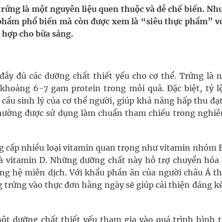
trứng là một nguyên liệu quen thuộc và dễ chế biến. Nh
c phẩm phổ biến mà còn được xem là “siêu thực phẩm” vớ
ầm
ù hợp cho bữa sáng.
i sầu riêng 2026
nh vực cấp cứu, điều trị đột quỵ
ầy đủ các dưỡng chất thiết yếu cho cơ thể. Trứng là 
 khoảng 6-7 gam protein trong mỗi quả. Đặc biệt, tỷ lệ
ngừa ung thư
cầu sinh lý của cơ thể người, giúp khả năng hấp thu đạ
g thường được sử dụng làm chuẩn tham chiếu trong nghiê
 Máu Của Các Loài Nhân Sâm (Panax Spp.): Tổng
ng cấp nhiều loại vitamin quan trọng như vitamin nhóm B
t là vitamin D. Những dưỡng chất này hỗ trợ chuyển hóa
ờng hệ miễn dịch. Với khẩu phần ăn của người châu Á t
g trứng vào thực đơn hằng ngày sẽ giúp cải thiện đáng k
một dưỡng chất thiết yếu tham gia vào quá trình hình 