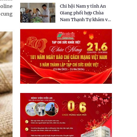
tặng quà cho 150 người
holine
Chi hội Nam y tỉnh An
dân tại xã Tân Tập
Giang phối hợp Chùa
g cung
Nam Thạnh Tự khám và
cấp thuốc miễn phí cho
nhân dân