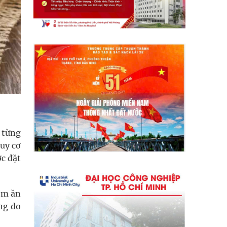
y từng
guy cơ
c đặt
óm ăn
ng do