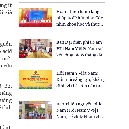
ưng ít
Hoàn thiện hành lang
i giá
pháp lý để bứt phá: Góc
nhìn khoa học và thực
tiễn tại Tọa đàm " Đề
xuất một số nội dung
Ban Đại diện phía Nam
cho Luật Y dược cổ
nguồn
Hội Nam Y Việt Nam sơ
truyền Việt Nam"
 acid
kết công tác 6 tháng đầu
t mức
năm 2026
n cứu
Hội Nam Y Việt Nam:
Đổi mới sáng tạo, khẳng
 (B2,
định vị thế trên nền tảng
y học cổ truyền và khoa
 năng
học hiện đại
hường
Ban Thiện nguyện phía
ể tình
Nam (Hội Nam y Việt
Nam) tổ chức khám chữa
bệnh y học cổ truyền và
thành