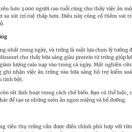
trên hơn 3.000 người cao tuổi cũng cho thấy việc ăn mộ
 sa sút trí tuệ thấp hơn. Điều này củng cố thêm vai tr
ộ.
áng
ng nhất trong ngày, và trứng là một lựa chọn lý tưởng đ
issouri cho thấy bữa sáng giàu protein từ trứng giúp k
giảm lượng calo nạp vào trong cả ngày. Một nghiên cứu
g ghi nhận việc ăn trứng vào bữa sáng hỗ trợ kiểm soá
 tinh bột.
òn rất linh hoạt trong cách chế biến. Bạn có thể luộc, 
 khác để tạo ra những món ăn ngon miệng và bổ dưỡng.
ợng tiêu thụ trứng cần được điều chỉnh phù hợp với từn