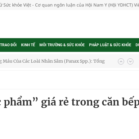
tử Sức khỏe Việt - Cơ quan ngôn luận của Hội Nam Y (Hội YDHCT) V
 TRAO ĐỔI
KINH TẾ
MÔI TRƯỜNG & SỨC KHỎE
PHÁP LUẬT & SỨC KHỎE
D
oàn quốc
g trưởng mới của Việt Nam
phương hai cấp trong quản lý hoạt động nha khoa,
 phẩm” giá rẻ trong căn bế
uồn lực cho môi trường và cộng đồng
ệnh bảo hiểm y tế nếu không đăng ký khám theo yêu