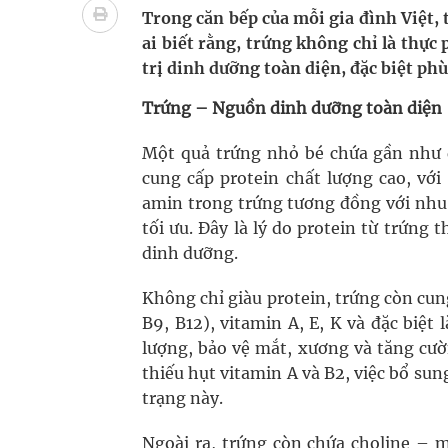
cầu
Trong căn bếp của mỗi gia đình Việt, 
ai biết rằng, trứng không chỉ là thự
Ung thư thận: Nguy hiểm vì tiến triển quá âm th
trị dinh dưỡng toàn diện, đặc biệt ph
Nhiều chuỗi hoạt động lớn được diễn ra tại Lễ hộ
Trứng – Nguồn dinh dưỡng toàn diện
Tiếp tục rà soát, triển khai các nhiệm vụ trong lĩ
Một quả trứng nhỏ bé chứa gần như đ
cung cấp protein chất lượng cao, với
Súp lơ xanh mang đến hy vọng mới trong phòng 
amin trong trứng tương đồng với nhu 
tối ưu. Đây là lý do protein từ trứn
Tác Dụng Chống Kết Tập Tiểu Cầu Và Chống Đông
dinh dưỡng.
Quan Bằng Chứng Dược Lý Và Cơ Chế Phân Tử
Không chỉ giàu protein, trứng còn cu
B9, B12), vitamin A, E, K và đặc biệ
lượng, bảo vệ mắt, xương và tăng cư
thiếu hụt vitamin A và B2, việc bổ sun
trạng này.
Ngoài ra, trứng còn chứa choline – 