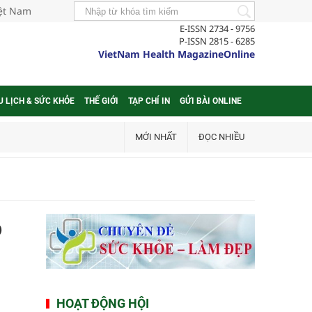
iệt Nam
E-ISSN 2734 - 9756
P-ISSN 2815 - 6285
VietNam Health MagazineOnline
U LỊCH & SỨC KHỎE
THẾ GIỚI
TẠP CHÍ IN
GỬI BÀI ONLINE
MỚI NHẤT
ĐỌC NHIỀU
p
HOẠT ĐỘNG HỘI