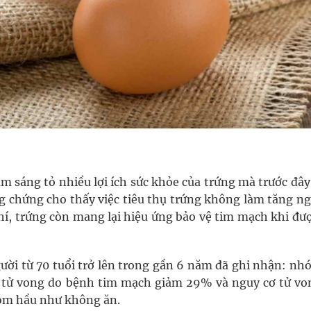
m sáng tỏ nhiều lợi ích sức khỏe của trứng mà trước đâ
ng chứng cho thấy việc tiêu thụ trứng không làm tăng n
, trứng còn mang lại hiệu ứng bảo vệ tim mạch khi đượ
ười từ 70 tuổi trở lên trong gần 6 năm đã ghi nhận: nh
ơ tử vong do bệnh tim mạch giảm 29% và nguy cơ tử vo
óm hầu như không ăn.