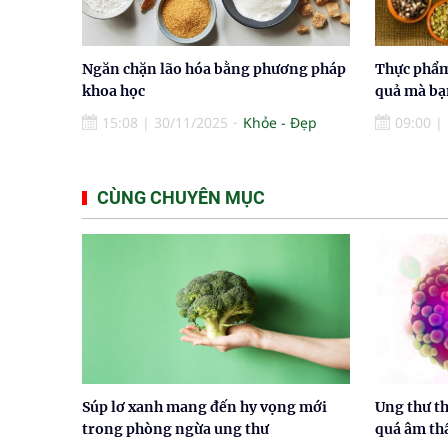
Ngăn chặn lão hóa bằng phương pháp
Thực phẩm
khoa học
quả mà bạ
15:08
|
30/11/2025
Khỏe - Đẹp
09:00
|
CÙNG CHUYÊN MỤC
Súp lơ xanh mang đến hy vọng mới
Ung thư th
trong phòng ngừa ung thư
quá âm t