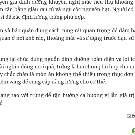
yên gia dinh dưỡng khuyến nghị mức tiêu thụ khoảng 
ăn cân bằng giàu rau củ và ngũ cốc nguyên hạt. Người có
sĩ để xác định lượng trứng phù hợp.
gon và bảo quản đúng cách cũng rất quan trọng để đảm b
uản ở nơi khô ráo, thoáng mát và sử dụng trước hạn sử
ng lại chứa đựng nguồn dinh dưỡng toàn diện và lợi íc
 vài nghìn đồng mỗi quả, trứng là lựa chọn phù hợp cho m
ây chắc chắn là món ăn không thể thiếu trong thực đơn
điểm vàng để cung cấp năng lượng cho cơ thể.
ng tạo với trứng để tận hưởng cả hương vị lẫn giá trị
i!
Kiề