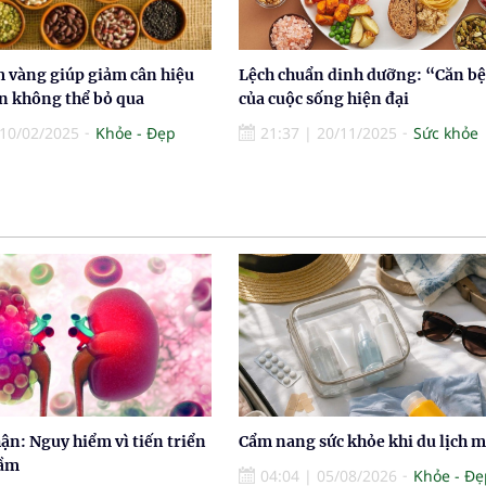
 vàng giúp giảm cân hiệu
Lệch chuẩn dinh dưỡng: “Căn b
n không thể bỏ qua
của cuộc sống hiện đại
10/02/2025
Khỏe - Đẹp
21:37
|
20/11/2025
Sức khỏe
ận: Nguy hiểm vì tiến triển
Cẩm nang sức khỏe khi du lịch 
hầm
04:04
|
05/08/2026
Khỏe - Đẹ