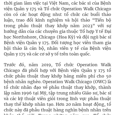
thời gian làm việc tại Việt Nam, các bác sĩ của Bệnh
viện Quân y 175 và Tổ chức Operation Walk Chicago
còn có các hoạt động như: tổ chức các buổi thảo
luận, trao đổi kinh nghiệm và hội thảo “Tiến bộ
trong phẫu thuật thay khớp năm 2023” với sự
hướng dẫn của các chuyên gia thuộc Tổ hợp Y tế Đại
học Northshore, Chicago (Hoa Kỳ) và đội ngũ bác sĩ
Bệnh viện Quân y 175. Đối tượng học viên tham gia
hội thảo là cán bộ, nhân viên y tế của Bệnh viện
Quân y 175 và các cơ sở y tế trên toàn quốc.
Trước đó, năm 2019, Tổ chức Operation Walk
Chicago đã phối hợp với Bệnh viện Quân y 175 tổ
chức phẫu thuật thay khớp háng miễn phí cho 50
bệnh nhân nghèo. Operation Walk Chicago (OWC) là
tổ chức nhân đạo về phẫu thuật thay khớp, thành
lập năm 1996 tại Mỹ, tập trung nhiều Giáo sư, bác sĩ
và các kỹ thuật viên giỏi trong lĩnh vực phẫu thuật
thay thế khớp nhân tạo. Hơn 20 năm hoạt động, tổ
chức này đã phẫu thuật hàng nghìn bệnh nhân trên