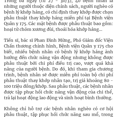
Trong ba ngày (từ 27 - 30/3), 40 bệnh nhân là
những người thuộc diện chính sách, người nghèo có
bệnh lý khớp háng, có chỉ định thay khớp được chọn
phẫu thuật thay khớp háng miễn phí tại Bệnh viện
Quân y 175. Các mặt bệnh được phẫu thuật bao gồm:
hoại tử chỏm xương đùi, thoái hóa khớp háng…
Tiến sĩ, bác sĩ Phan Đình Mừng, Phó Giám đốc Viện
Chấn thương chỉnh hình, Bệnh viện Quân y 175 cho
biết, nhiều bệnh nhân có bệnh lý khớp háng ảnh
hưởng đến chức năng vận động nhưng không được
phẫu thuật bởi chi phí điều trị cao, vượt quá khả
năng của người bệnh. Do đó, khi tham gia chương
trình, bệnh nhân sẽ được miễn phí toàn bộ chi phí
phẫu thuật thay khớp nhân tạo, trị giá khoảng 80 -
100 triệu đồng/khớp. Sau phẫu thuật, các bệnh nhân
được tập phục hồi chức năng vận động của chi thể,
trả lại hoạt động lao động và sinh hoạt bình thường.
Không chỉ hỗ trợ các bệnh nhân nghèo có cơ hội
phẫu thuật, tập phục hồi chức năng sau mổ, trong