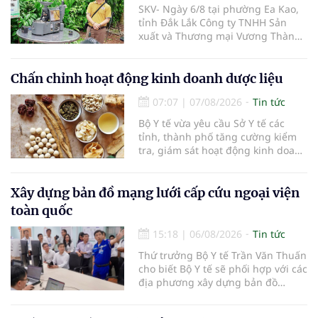
SKV- Ngày 6/8 tại phường Ea Kao,
tỉnh Đắk Lắk Công ty TNHH Sản
xuất và Thương mại Vương Thành
Công vừa tổ chức lớp chia sẻ kiến
thức cà phê cấp tốc VTC 13, với sự
tham gia của các chủ doanh
Chấn chỉnh hoạt động kinh doanh dược liệu
nghiệp, chủ quán cà phê, hợp tác
07:07
|
07/08/2026
Tin tức
xã, người làm nông nghiệp và
những người yêu thích cà phê.
Bộ Y tế vừa yêu cầu Sở Y tế các
tỉnh, thành phố tăng cường kiểm
tra, giám sát hoạt động kinh doanh
dược liệu, tập trung vào các cơ sở
bán lẻ dược liệu, thuốc cổ truyền.
Xây dựng bản đồ mạng lưới cấp cứu ngoại viện
toàn quốc
15:18
|
06/08/2026
Tin tức
Thứ trưởng Bộ Y tế Trần Văn Thuấn
cho biết Bộ Y tế sẽ phối hợp với các
địa phương xây dựng bản đồ
mạng lưới cấp cứu ngoại viện,
đồng thời chuẩn hóa đào tạo, hoàn