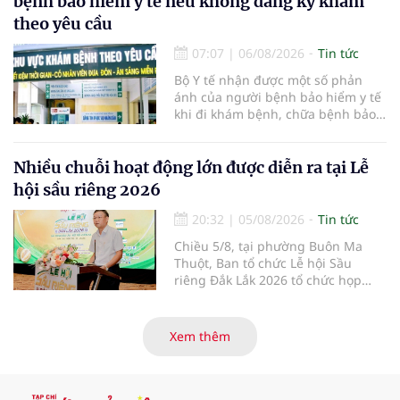
bệnh bảo hiểm y tế nếu không đăng ký khám
đại mới kết hợp giữa Tri thức, Bản
theo yêu cầu
lĩnh, Văn hóa và Công nghệ số
07:07
|
06/08/2026
Tin tức
Bộ Y tế nhận được một số phản
ánh của người bệnh bảo hiểm y tế
khi đi khám bệnh, chữa bệnh bảo
hiểm y tế đúng trình tự, thủ tục
quy định, không đăng ký khám
bệnh, chữa bệnh theo yêu cầu
Nhiều chuỗi hoạt động lớn được diễn ra tại Lễ
nhưng vẫn phải nộp thêm các chi
hội sầu riêng 2026
phí khám bệnh, chữa bệnh ngoài
phần cùng chi trả.
20:32
|
05/08/2026
Tin tức
Chiều 5/8, tại phường Buôn Ma
Thuột, Ban tổ chức Lễ hội Sầu
riêng Đắk Lắk 2026 tổ chức họp
báo thông tin về các hoạt động của
Lễ hội Sầu riêng Đắk Lắk 2026.Lễ
hội Sầu riêng Đắk Lắk năm 2026 có
Xem thêm
chủ đề “Sầu riêng Đắk Lắk – Kết nối
vươn xa”, được tổ chức từ ngày
15/8/2026 đến ngày 02/9/2026 tại
phường Buôn Ma Thuột, xã Krông