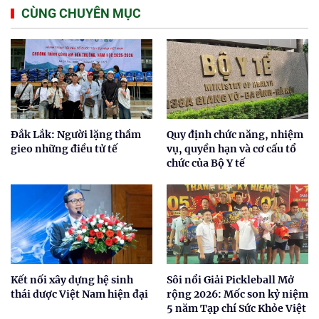
CÙNG CHUYÊN MỤC
Đắk Lắk: Người lặng thầm
Quy định chức năng, nhiệm
gieo những điều tử tế
vụ, quyền hạn và cơ cấu tổ
chức của Bộ Y tế
Kết nối xây dựng hệ sinh
Sôi nổi Giải Pickleball Mở
thái dược Việt Nam hiện đại
rộng 2026: Mốc son kỷ niệm
5 năm Tạp chí Sức Khỏe Việt