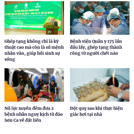
Ghép tạng không chỉ là kỹ
Bệnh viện Quân y 175 lần
thuật cao mà còn là sứ mệnh
đầu lấy, ghép tạng thành
nhân văn, giúp hồi sinh sự
công từ người chết não
sống
Nỗ lực xuyên đêm đưa 2
Đột quỵ sau khi thực hiện
bệnh nhân nguy kịch từ đảo
giác hơi tại nhà
Sơn Ca về đất liền