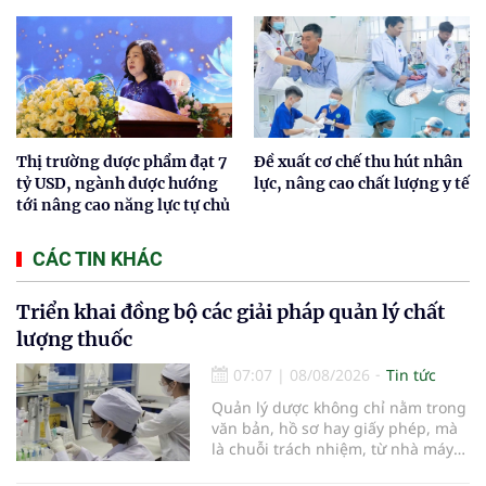
Thị trường dược phẩm đạt 7
Đề xuất cơ chế thu hút nhân
tỷ USD, ngành dược hướng
lực, nâng cao chất lượng y tế
tới nâng cao năng lực tự chủ
CÁC TIN KHÁC
Triển khai đồng bộ các giải pháp quản lý chất
lượng thuốc
07:07
|
08/08/2026
Tin tức
Quản lý dược không chỉ nằm trong
văn bản, hồ sơ hay giấy phép, mà
là chuỗi trách nhiệm, từ nhà máy
đến bệnh viện; từ dữ liệu quản lý