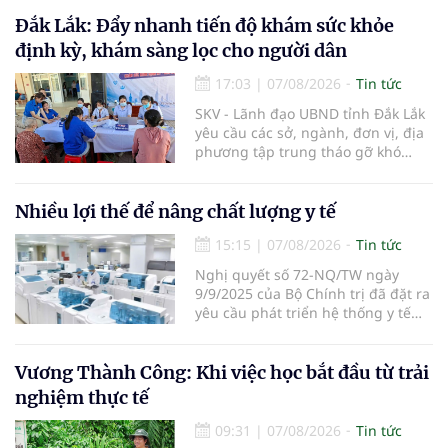
đến từng nhà thuốc, từng người
bệnh... Ngành y tế từng bước tiêu
Đắk Lắk: Đẩy nhanh tiến độ khám sức khỏe
chuẩn hóa, quy chuẩn hóa và hội
định kỳ, khám sàng lọc cho người dân
nhập quốc tế nhằm giúp cho
người dân tiếp cận thuốc an toàn,
17:03
|
07/08/2026
Tin tức
chất lượng, hiệu quả và giá hợp lý.
SKV - Lãnh đạo UBND tỉnh Đắk Lắk
yêu cầu các sở, ngành, đơn vị, địa
phương tập trung tháo gỡ khó
khăn để hoàn thành cơ bản việc
khám sức khỏe định kỳ và khám
sàng lọc cho 100% người dân trên
Nhiều lợi thế để nâng chất lượng y tế
địa bàn tỉnh trong tháng 10/2026.
15:15
|
07/08/2026
Tin tức
Nghị quyết số 72-NQ/TW ngày
9/9/2025 của Bộ Chính trị đã đặt ra
yêu cầu phát triển hệ thống y tế
hiện đại, công bằng, chất lượng,
hiệu quả và hội nhập quốc tế.
Vương Thành Công: Khi việc học bắt đầu từ trải
nghiệm thực tế
09:31
|
07/08/2026
Tin tức