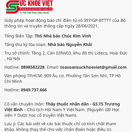
Pắc, phường Tuy Hòa và một số xã
trồng sầu riêng trên địa bàn tỉnh.
Giấy phép hoạt động báo chí điện tử số 397/GP-BTTTT của Bộ
thông tin và truyền thông cấp ngày 28/06/2021.
Tổng Biên Tập:
ThS Nhà báo Chúc Kim Vinh
Tổng thư ký tòa soạn:
Nhà báo Nguyễn Khải
Trụ sở chính: Tầng 2, Căn 03NV03, khu đô thị Lideco, Hoài Đức
, Hà Nội
Hotline:
0898582228
. Email:
toasoansuckhoeviet@gmail.com
Văn phòng TP.HCM: 909 Âu cơ, Phường Tân Sơn Nhì, TP Hồ
Chí Minh
Hotline:
0949.737.666
Cố vấn chuyên môn:
Thầy thuốc nhân dân - GS.TS Trương
Việt Bình
– Chủ tịch Hội Nam Y Việt Nam. (Nguyên GĐ Học
viện Y Dược học cổ truyền Việt Nam).
Lưu ý: Các bài viết về các bài thuốc chỉ có tính chất tham
khảo, không thay thế cho việc chẩn đoán hoặc điều trị.