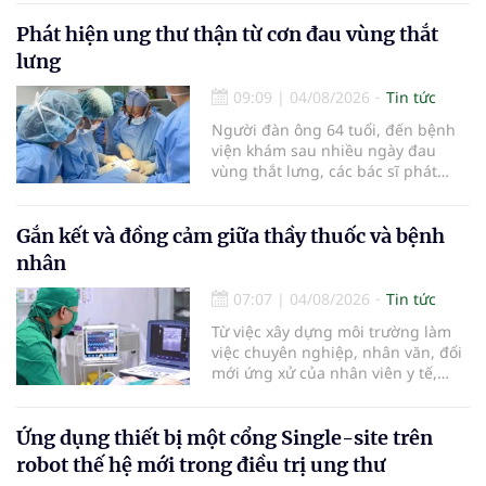
khỏi chức năng" bệnh viêm gan B
là những nội dung trọng tâm được
Phát hiện ung thư thận từ cơn đau vùng thắt
báo cáo tại Hội thảo khoa học cập
lưng
nhật chẩn đoán và điều trị bệnh lý
tiêu hóa - gan mật vừa diễn ra
09:09
|
04/08/2026
Tin tức
ngày 1/8 tại Bệnh viện Đại học
Người đàn ông 64 tuổi, đến bệnh
quốc tế Hồng Bàng.
viện khám sau nhiều ngày đau
vùng thắt lưng, các bác sĩ phát
hiện khối u thận phải kích thước
khoảng 3cm, nghi ngờ ung thư
biểu mô tế bào thận. Với khối u còn
Gắn kết và đồng cảm giữa thầy thuốc và bệnh
ở giai đoạn sớm, người bệnh được
nhân
chỉ định cắt bán phần thận phải
bằng phẫu thuật robot thay vì phải
07:07
|
04/08/2026
Tin tức
cắt bỏ toàn bộ quả thận như trước
Từ việc xây dựng môi trường làm
đây.
việc chuyên nghiệp, nhân văn, đổi
mới ứng xử của nhân viên y tế,
Bệnh viện đa khoa khu vực Phúc
Yên (tỉnh Phú Thọ) đã tạo nên sự
đồng cảm, gắn kết cao giữa thầy
Ứng dụng thiết bị một cổng Single-site trên
thuốc với bệnh nhân.
robot thế hệ mới trong điều trị ung thư