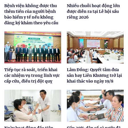
Bệnh viện không được thu
Nhiều chuỗi hoạt động lớn
thêm tiền của người bệnh
được diễn ra tại Lễ hội sầu
bảo hiểm y tế nếu không
riêng 2026
đăng ký khám theo yêu cầu
Tiếp tục rà soát, triển khai
Lâm Đồng: Quyết tâm đưa
các nhiệm vụ trong lĩnh vực
sân bay Liên Khương trở lại
cấp cứu, điều trị đột quỵ
khai thác vào ngày 19/8
Ngày hoạt động đầu tiên,
Gần 30% dân số cả nước đã