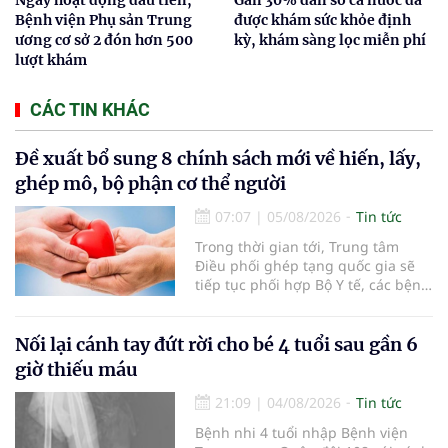
Bệnh viện Phụ sản Trung
được khám sức khỏe định
ương cơ sở 2 đón hơn 500
kỳ, khám sàng lọc miễn phí
lượt khám
CÁC TIN KHÁC
Đề xuất bổ sung 8 chính sách mới về hiến, lấy,
ghép mô, bộ phận cơ thể người
07:07
|
05/08/2026
Tin tức
Trong thời gian tới, Trung tâm
Điều phối ghép tạng quốc gia sẽ
tiếp tục phối hợp Bộ Y tế, các bệnh
viện và các cơ quan liên quan để
mở rộng mạng lưới điều phối, tăng
cường truyền thông, hoàn thiện
Nối lại cánh tay đứt rời cho bé 4 tuổi sau gần 6
quy trình chuyên môn và hệ thống
giờ thiếu máu
pháp luật để thúc đẩy lĩnh vực
hiến và ghép mô tạng.
21:09
|
04/08/2026
Tin tức
Bệnh nhi 4 tuổi nhập Bệnh viện