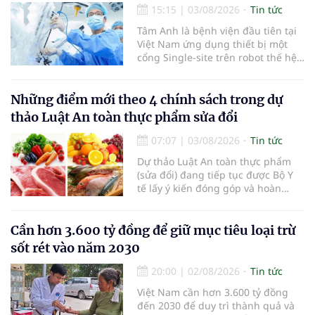
15:15
|
03/08/2026
Tin tức
Tâm Anh là bệnh viện đầu tiên tại
Việt Nam ứng dụng thiết bị một
cổng Single-site trên robot thế hệ
mới điều trị ung thư tuyến tiền liệt,
nhân đôi hiệu quả.
Những điểm mới theo 4 chính sách trong dự
thảo Luật An toàn thực phẩm sửa đổi
07:07
|
03/08/2026
Tin tức
Dự thảo Luật An toàn thực phẩm
(sửa đổi) đang tiếp tục được Bộ Y
tế lấy ý kiến đóng góp và hoàn
thiện với nhiều chính sách nhằm
đổi mới phương thức quản lý, tăng
cường hậu kiểm, ứng dụng chuyển
Cần hơn 3.600 tỷ đồng để giữ mục tiêu loại trừ
đổi số, kiểm soát nguy cơ theo toàn
sốt rét vào năm 2030
bộ chuỗi cung ứng và nâng cao
hiệu quả quản lý loại hình thức ăn
20:00
|
02/08/2026
Tin tức
đường phố, bếp ăn tập thể, góp
Việt Nam cần hơn 3.600 tỷ đồng
phần nâng cao hiệu quả bảo đảm
đến 2030 để duy trì thành quả và
an toàn thực phẩm trong giai đoạn