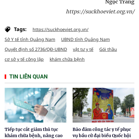
Ngọc Trang
https://suckhoeviet.org.vn/
Tags:
https://suckhoeviet.org.vn/
Sở Y tế tỉnh Quảng Nam
UBND tỉnh Quảng Nam
Quyết định số 2736/QĐ-UBND
vật tư y tế
Gói thầu
cơ sở y tế công lập
khám chữa bệnh
TIN LIÊN QUAN
Tiếp tục cắt giảm thủ tục
Bảo đảm công tác y tế phục
khám chữa bệnh, nâng cao
vụ bầu cử đại biểu Quốc hội