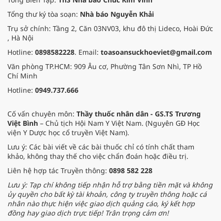
Tổng thư ký tòa soạn:
Nhà báo Nguyễn Khải
Trụ sở chính: Tầng 2, Căn 03NV03, khu đô thị Lideco, Hoài Đức
, Hà Nội
Hotline:
0898582228
. Email:
toasoansuckhoeviet@gmail.com
Văn phòng TP.HCM: 909 Âu cơ, Phường Tân Sơn Nhì, TP Hồ
Chí Minh
Hotline:
0949.737.666
Cố vấn chuyên môn:
Thầy thuốc nhân dân - GS.TS Trương
Việt Bình
– Chủ tịch Hội Nam Y Việt Nam. (Nguyên GĐ Học
viện Y Dược học cổ truyền Việt Nam).
Lưu ý: Các bài viết về các bài thuốc chỉ có tính chất tham
khảo, không thay thế cho việc chẩn đoán hoặc điều trị.
Liên hệ hợp tác Truyền thông:
0898 582 228
Lưu ý: Tạp chí không tiếp nhận hỗ trợ bằng tiền mặt và không
ủy quyền cho bất kỳ tài khoản, công ty truyền thông hoặc cá
nhân nào thực hiện việc giao dịch quảng cáo, ký kết hợp
đồng hay giao dịch trực tiếp! Trân trọng cảm ơn!