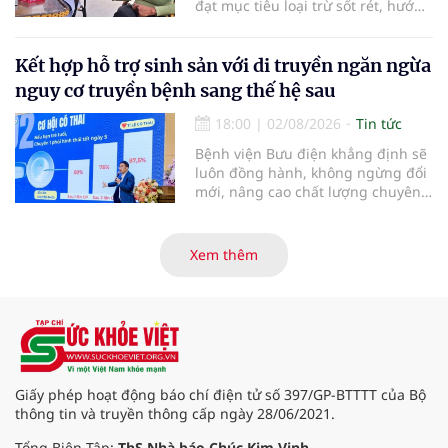
đạt mục tiêu loại trừ sốt rét, hướng
mới.
tới công nhận của WHO vào năm
2030.
Kết hợp hỗ trợ sinh sản với di truyền ngăn ngừa
nguy cơ truyền bệnh sang thế hệ sau
18:00
|
02/08/2026
Tin tức
Bệnh viện Bưu điện khẳng định sẽ
luôn đồng hành, không ngừng đổi
mới, nâng cao chất lượng chuyên
môn và dịch vụ để biến những
điều tưởng chừng “không thể”
thành “có thể”, giúp ngày càng
Xem thêm
nhiều gia đình vô sinh, hiếm muộn
sớm tìm được hạnh phúc trọn vẹn,
đón con yêu khỏe mạnh chào đời.
Giấy phép hoạt động báo chí điện tử số 397/GP-BTTTT của Bộ
thông tin và truyền thông cấp ngày 28/06/2021.
Tổng Biên Tập:
ThS Nhà báo Chúc Kim Vinh