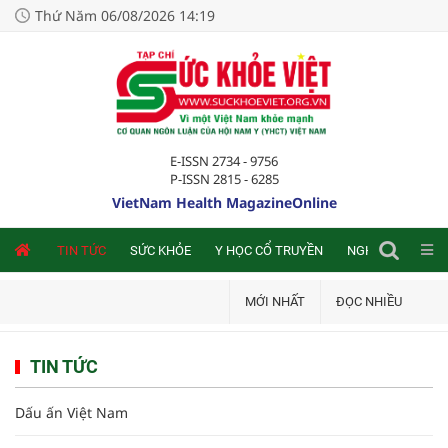
Thứ Năm 06/08/2026 14:19
E-ISSN 2734 - 9756
P-ISSN 2815 - 6285
VietNam Health MagazineOnline
NLINE
TIN TỨC
SỨC KHỎE
Y HỌC CỔ TRUYỀN
NGHIÊN CỨU TRA
MỚI NHẤT
ĐỌC NHIỀU
TIN TỨC
Dấu ấn Việt Nam