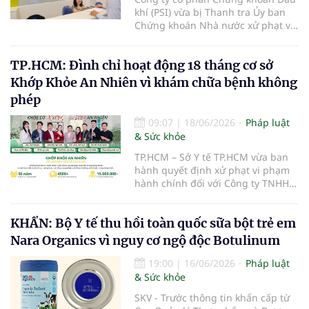
khí (PSI) vừa bị Thanh tra Ủy ban
Chứng khoán Nhà nước xử phạt vi
phạm hành chính trong lĩnh vực
chứng khoán và thị trường chứng
TP.HCM: Đình chỉ hoạt động 18 tháng cơ sở
khoán.
Khớp Khỏe An Nhiên vì khám chữa bệnh không
phép
09:07
|
18/06/2026
Pháp luật
& Sức khỏe
TP.HCM – Sở Y tế TP.HCM vừa ban
hành quyết định xử phạt vi phạm
hành chính đối với Công ty TNHH
Khớp Khỏe An Nhiên - An Dương
Vương do có hành vi cung cấp dịch
KHẨN: Bộ Y tế thu hồi toàn quốc sữa bột trẻ em
vụ khám bệnh, chữa bệnh khi chưa
được cấp giấy phép hoạt động
Nara Organics vì nguy cơ ngộ độc Botulinum
theo quy định của pháp luật.
19:00
|
16/06/2026
Pháp luật
& Sức khỏe
SKV - Trước thông tin khẩn cấp từ