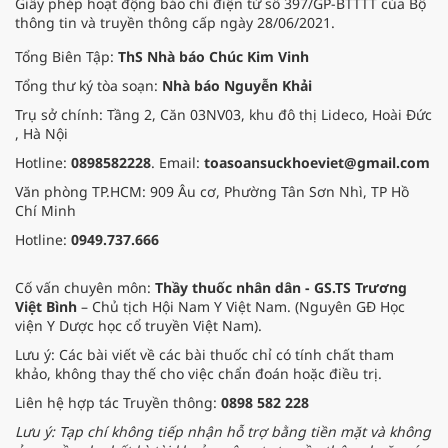
Giấy phép hoạt động báo chí điện tử số 397/GP-BTTTT của Bộ
thông tin và truyền thông cấp ngày 28/06/2021.
Tổng Biên Tập:
ThS Nhà báo Chúc Kim Vinh
Tổng thư ký tòa soạn:
Nhà báo Nguyễn Khải
Trụ sở chính: Tầng 2, Căn 03NV03, khu đô thị Lideco, Hoài Đức
, Hà Nội
Hotline:
0898582228
. Email:
toasoansuckhoeviet@gmail.com
Văn phòng TP.HCM: 909 Âu cơ, Phường Tân Sơn Nhì, TP Hồ
Chí Minh
Hotline:
0949.737.666
Cố vấn chuyên môn:
Thầy thuốc nhân dân - GS.TS Trương
Việt Bình
– Chủ tịch Hội Nam Y Việt Nam. (Nguyên GĐ Học
viện Y Dược học cổ truyền Việt Nam).
Lưu ý: Các bài viết về các bài thuốc chỉ có tính chất tham
khảo, không thay thế cho việc chẩn đoán hoặc điều trị.
Liên hệ hợp tác Truyền thông:
0898 582 228
Lưu ý: Tạp chí không tiếp nhận hỗ trợ bằng tiền mặt và không