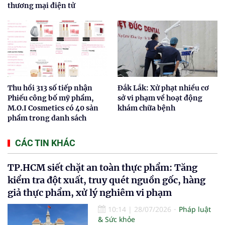
thương mại điện tử
Thu hồi 313 số tiếp nhận
Đắk Lắk: Xử phạt nhiều cơ
Phiếu công bố mỹ phẩm,
sở vi phạm về hoạt động
M.O.I Cosmetics có 40 sản
khám chữa bệnh
phẩm trong danh sách
CÁC TIN KHÁC
TP.HCM siết chặt an toàn thực phẩm: Tăng
kiểm tra đột xuất, truy quét nguồn gốc, hàng
giả thực phẩm, xử lý nghiêm vi phạm
10:14
|
28/07/2026
Pháp luật
& Sức khỏe