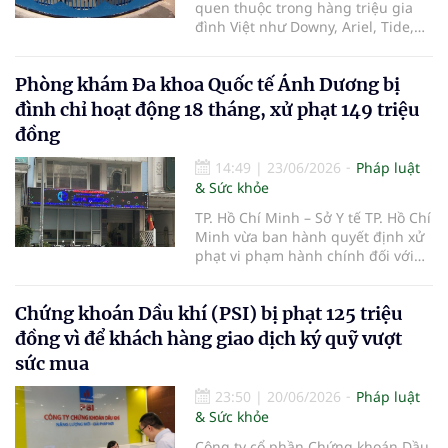
quen thuộc trong hàng triệu gia
đình Việt như Downy, Ariel, Tide,
Pantene, Pampers hay Gillette,
Công ty TNHH Procter & Gamble
Phòng khám Đa khoa Quốc tế Ánh Dương bị
Việt Nam (P&G Việt Nam) vừa bị Ủy
ban Cạnh tranh Quốc gia xử phạt
đình chỉ hoạt động 18 tháng, xử phạt 149 triệu
390 triệu đồng do có hành vi vi
đồng
phạm quy định về bảo vệ quyền lợi
người tiêu dùng.
14:49
|
23/06/2026
Pháp luật
& Sức khỏe
TP. Hồ Chí Minh – Sở Y tế TP. Hồ Chí
Minh vừa ban hành quyết định xử
phạt vi phạm hành chính đối với
Phòng khám Đa khoa Quốc tế Ánh
Dương thuộc Công ty Cổ phần
Chứng khoán Dầu khí (PSI) bị phạt 125 triệu
Bệnh viện Ánh Dương, với tổng số
tiền 149 triệu đồng do nhiều vi
đồng vì để khách hàng giao dịch ký quỹ vượt
phạm trong hoạt động khám, chữa
sức mua
bệnh.
23:50
|
20/06/2026
Pháp luật
& Sức khỏe
Công ty cổ phần Chứng khoán Dầu