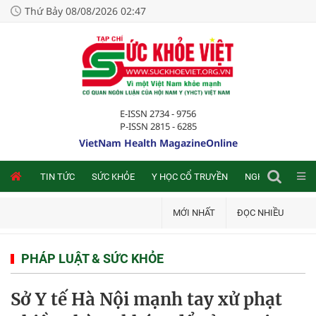
Thứ Bảy 08/08/2026 02:47
E-ISSN 2734 - 9756
P-ISSN 2815 - 6285
VietNam Health MagazineOnline
NLINE
TIN TỨC
SỨC KHỎE
Y HỌC CỔ TRUYỀN
NGHIÊN CỨU TRA
MỚI NHẤT
ĐỌC NHIỀU
PHÁP LUẬT & SỨC KHỎE
Sở Y tế Hà Nội mạnh tay xử phạt