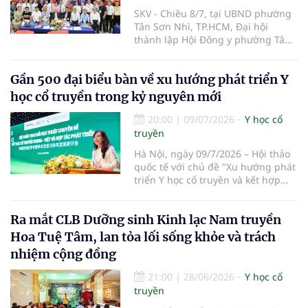
SKV - Chiều 8/7, tại UBND phường
Tân Sơn Nhì, TP.HCM, Đại hội
thành lập Hội Đông y phường Tân
Sơn Nhì lần thứ I, nhiệm kỳ 2026-
2031 đã diễn ra, đánh dấu bước
Gần 500 đại biểu bàn về xu hướng phát triển Y
kiện toàn tổ chức Hội Đông y tại cơ
sở, góp phần phát huy vai trò y học
học cổ truyền trong kỷ nguyên mới
cổ truyền trong chăm sóc sức khỏe
nhân dân.
20:00
|
09/07/2026
Y học cổ
truyền
Hà Nội, ngày 09/7/2026 – Hội thảo
quốc tế với chủ đề "Xu hướng phát
triển Y học cổ truyền và kết hợp
Đông – Tây y trong kỷ nguyên mới"
đã chính thức diễn ra tại Trường Y
Ra mắt CLB Dưỡng sinh Kinh lạc Nam truyền
– Dược Phenikaa. Sự kiện do Đại
học Phenikaa tổ chức, quy tụ gần
Hoa Tuệ Tâm, lan tỏa lối sống khỏe và trách
500 đại biểu là đại diện các cơ
nhiệm cộng đồng
quan quản lý, cơ sở đào tạo, bệnh
viện cùng đông đảo chuyên gia,
21:00
|
28/06/2026
Y học cổ
nhà khoa học, bác sĩ và giảng viên
truyền
hàng đầu trong nước và quốc tế.