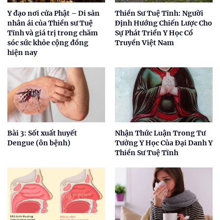
Y đạo nơi cửa Phật – Di sản
Thiền Sư Tuệ Tĩnh: Người
nhân ái của Thiền sư Tuệ
Định Hướng Chiến Lược Cho
Tĩnh và giá trị trong chăm
Sự Phát Triển Y Học Cổ
sóc sức khỏe cộng đồng
Truyền Việt Nam
hiện nay
Bài 3: Sốt xuất huyết
Nhận Thức Luận Trong Tư
Dengue (ôn bệnh)
Tưởng Y Học Của Đại Danh Y
Thiền Sư Tuệ Tĩnh