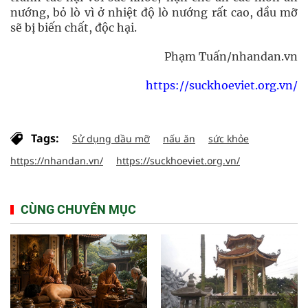
nướng, bỏ lò vì ở nhiệt độ lò nướng rất cao, dầu mỡ
sẽ bị biến chất, độc hại.
Phạm Tuấn/nhandan.vn
https://suckhoeviet.org.vn/
Tags:
Sử dụng dầu mỡ
nấu ăn
sức khỏe
https://nhandan.vn/
https://suckhoeviet.org.vn/
CÙNG CHUYÊN MỤC