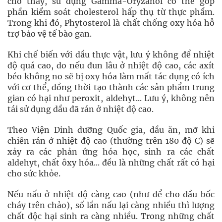
cho thấy, sử dụng Gamma-Oryzanol có thể góp
phần kiểm soát cholesterol hấp thụ từ thực phẩm.
Trong khi đó, Phytosterol là chất chống oxy hóa hỗ
trợ bảo vệ tế bào gan.
Khi chế biến với dầu thực vật, lưu ý không để nhiệt
độ quá cao, do nếu đun lâu ở nhiệt độ cao, các axít
béo không no sẽ bị oxy hóa làm mất tác dụng có ích
với cơ thể, đồng thời tạo thành các sản phẩm trung
gian có hại như peroxit, aldehyt... Lưu ý, không nên
tái sử dụng dầu đã rán ở nhiệt độ cao.
Theo Viện Dinh dưỡng Quốc gia, dầu ăn, mỡ khi
chiên rán ở nhiệt độ cao (thường trên 180 độ C) sẽ
xảy ra các phản ứng hóa học, sinh ra các chất
aldehyt, chất ôxy hóa... đều là những chất rất có hại
cho sức khỏe.
Nếu nấu ở nhiệt độ càng cao (như để cho dầu bốc
cháy trên chảo), số lần nấu lại càng nhiều thì lượng
chất độc hại sinh ra càng nhiều. Trong những chất