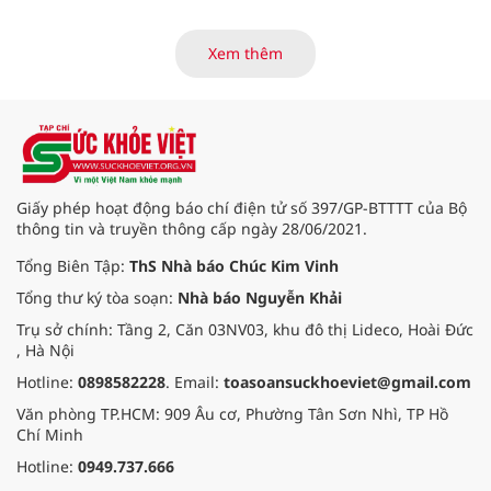
của các thương bệnh binh tại
Trung tâm Điều dưỡng thương
binh và người có công Long Đất
Xem thêm
(nay thuộc xã Long Hải, TP. Hồ Chí
Minh) bắt đầu “thức giấc”. Thấu
hiểu và sẻ chia với nỗi đau xương
tủy ấy, chuyến khám chữa bệnh
thiện nguyện của đoàn thầy thuốc
Hội Nam y Việt Nam không chỉ
mang theo tình cảm tri ân, mà còn
Giấy phép hoạt động báo chí điện tử số 397/GP-BTTTT của Bộ
đem đến hơi ấm từ những phương
thông tin và truyền thông cấp ngày 28/06/2021.
pháp Nam y thuần Việt, giúp xoa
dịu cơn đau và nâng cao sức khỏe
Tổng Biên Tập:
ThS Nhà báo Chúc Kim Vinh
cho các cựu chiến binh trước sự
Tổng thư ký tòa soạn:
Nhà báo Nguyễn Khải
thay đổi đột ngột của thời tiết.
Trụ sở chính: Tầng 2, Căn 03NV03, khu đô thị Lideco, Hoài Đức
, Hà Nội
Hotline:
0898582228
. Email:
toasoansuckhoeviet@gmail.com
Văn phòng TP.HCM: 909 Âu cơ, Phường Tân Sơn Nhì, TP Hồ
Chí Minh
Hotline:
0949.737.666