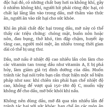
độc hại đó, có những chất bay hơi ra không khí, gây
ô nhiễm không khí, người hít phải cũng độc hại, có
chất lại lắng lẫn vào trong dầu, mỡ thấm vào thức
ăn, người ăn vào rất hại cho sức khỏe.
Khi ăn phải chất độc hại trong dầu, mỡ này có thể
thấy các triệu chứng: chóng mặt, buồn nôn hoặc
nôn, đau bụng, thở khó, tim đập chậm, huyết áp
tăng cao, người mỏi mệt, ăn nhiều trong thời gian
dài có thể bị ung thư.
Dầu, mỡ nấu ở nhiệt độ cao nhiều lần còn làm cho
các vitamin tan trong dầu như vitamin A, E bị phá
hủy, làm giảm giá trị dinh dưỡng của dầu. Muốn
tránh tác hại nói trên bạn cần thực hiện một số biện
pháp như sau: khi chiên rán phải hạn chế nhiệt độ
cao, không để vượt quá 150-180 độ C, muốn vậy
không để cho dầu, mỡ bốc khói khi nấu.
Không nên dùng dầu, mỡ đã qua rán nhiều lần để
tránh tác hại với sức khỏe; hạn chế ăn các món ăn