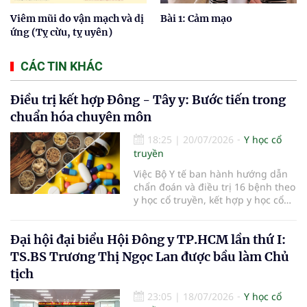
Viêm mũi do vận mạch và dị
Bài 1: Cảm mạo
ứng (Tỵ cừu, tỵ uyên)
CÁC TIN KHÁC
Điều trị kết hợp Đông - Tây y: Bước tiến trong
chuẩn hóa chuyên môn
18:25
|
20/07/2026
Y học cổ
truyền
Việc Bộ Y tế ban hành hướng dẫn
chẩn đoán và điều trị 16 bệnh theo
y học cổ truyền, kết hợp y học cổ
truyền với y học hiện đại đã bổ
sung căn cứ chuyên môn thống
Đại hội đại biểu Hội Đông y TP.HCM lần thứ I:
nhất cho các cơ sở khám, chữa
bệnh. Giá trị của tài liệu không chỉ
TS.BS Trương Thị Ngọc Lan được bầu làm Chủ
nằm ở việc mở rộng danh mục
tịch
bệnh, mà còn ở yêu cầu phối hợp
đúng chỉ định, kiểm soát an toàn
23:05
|
18/07/2026
Y học cổ
và phát huy hợp lý thế mạnh của