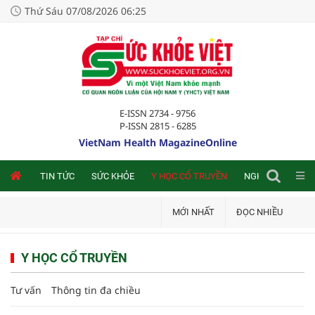
Thứ Sáu 07/08/2026 06:25
E-ISSN 2734 - 9756
P-ISSN 2815 - 6285
VietNam Health MagazineOnline
NLINE
TIN TỨC
SỨC KHỎE
Y HỌC CỔ TRUYỀN
NGHIÊN CỨU TRA
MỚI NHẤT
ĐỌC NHIỀU
Y HỌC CỔ TRUYỀN
Tư vấn
Thông tin đa chiều