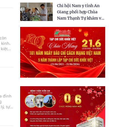
tặng quà cho 150 người
Chi hội Nam y tỉnh An
dân tại xã Tân Tập
Giang phối hợp Chùa
Nam Thạnh Tự khám và
cấp thuốc miễn phí cho
nhân dân
 còn
 kinh.
kiệt
a đình
g
lý, tự