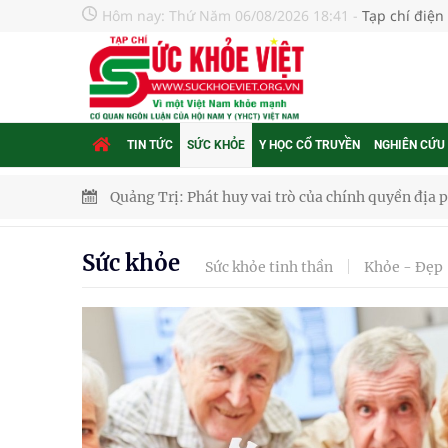
Hôm nay:
Thứ Năm 06/08/2026 18:41
-
Tạp chí điện
TIN TỨC
SỨC KHỎE
Y HỌC CỔ TRUYỀN
NGHIÊN CỨU
Quảng Trị: Phát huy vai trò của chính quyền địa 
bảo vệ sức khỏe Nhân dân
Sức khỏe
Sức khỏe tinh thần
Khỏe - Đẹp
Không chỉ cắt tóc, Đông Tây Barbershop dành ng
Bệnh viện không được thu thêm tiền của người b
cầu
Ung thư thận: Nguy hiểm vì tiến triển quá âm th