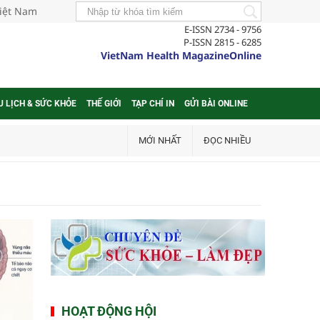
Việt Nam
E-ISSN 2734 - 9756
P-ISSN 2815 - 6285
VietNam Health MagazineOnline
U LỊCH & SỨC KHỎE
THẾ GIỚI
TẠP CHÍ IN
GỬI BÀI ONLINE
MỚI NHẤT
ĐỌC NHIỀU
HOẠT ĐỘNG HỘI