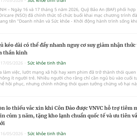
|
17/05/2026
Sức khỏe tinh thần
NH – Ngày 16 và 17 tháng 5 năm 2026, Quỹ Bảo An (BAF) phối hợp
icare (NSO) đã chính thức tổ chức buổi khai mạc chương trình đà
mang tên "Doanh nhân và Sức khỏe - Khởi động hành trình sống kh
ra tại trụ sở BAF (90/15 Lê Thị Ánh, Phường Đông Hưng Thuận, TP. 
sự tham gia của đông đảo học viên là các lãnh đạo, nhà điều hàn
ủ kéo dài có thể đẩy nhanh nguy cơ suy giảm nhận thức
a thần kinh
|
17/05/2026
Sức khỏe tinh thần
 làm việc, lướt mạng xã hội hay xem phim đã trở thành thói quen
hông ít người trẻ. Nhiều người cho rằng chỉ cần ngủ bù vào cuối t
thể hồi phục, nhưng chính những thói quen tưởng chừng vô hại n
àm tổn
n lo thiếu vắc xin khi Côn Đảo được VNVC hỗ trợ tiêm 
xin cúm 3 năm, tặng kho lạnh chuẩn quốc tế và ưu tiên vắ
ới
|
16/05/2026
Sức khỏe tinh thần