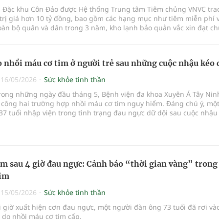
, Đặc khu Côn Đảo được Hệ thống Trung tâm Tiêm chủng VNVC tra
ợ trị giá hơn 10 tỷ đồng, bao gồm các hạng mục như tiêm miễn phí 
oàn bộ quân và dân trong 3 năm, kho lạnh bảo quản vắc xin đạt c
P cùng nhiều hỗ trợ y tế thiết thực khác. Chương trình thể hiện s
doanh nghiệp với Thành ủy, UBND và Sở Y tế TP.HCM trong việc ph
tế tư nhân, tăng cường phối hợp công - tư nhằm nâng cao sức khỏe
 nhồi máu cơ tim ở người trẻ sau những cuộc nhậu kéo 
 rộng cơ hội tiếp cận dịch vụ y tế chất lượng cao cho người dân 
. Đây cũng là minh chứng cho định hướng phát triển y tế dự phòn
|
16/05/2026
Sức khỏe tinh thần
ộng, bền vững theo tinh thần Nghị quyết 72 của Bộ Chính trị, chú 
 chữa bệnh sang chủ động phòng bệnh bằng tiêm chủng vắc xin.
trong những ngày đầu tháng 5, Bệnh viện đa khoa Xuyên Á Tây Nin
 công hai trường hợp nhồi máu cơ tim nguy hiểm. Đáng chú ý, mộ
37 tuổi nhập viện trong tình trạng đau ngực dữ dội sau cuộc nhậu
m sau 4 giờ đau ngực: Cảnh báo “thời gian vàng” trong
tim
|
15/05/2026
Sức khỏe tinh thần
i giờ xuất hiện cơn đau ngực, một người đàn ông 73 tuổi đã rơi và
 do nhồi máu cơ tim cấp.