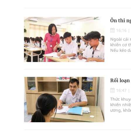
Ôn thi n
16:16
Ngoài cái 
khiến cơ t
Nếu kéo dà
sức do nhi
Rối loạn 
16:47
Thức khuya
khiến nhiề
ương, khôn
làm đau b