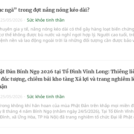
ục ngã” trong đợt nắng nóng kéo dài?
|
25/05/2026
Sức khỏe tinh thần
huyên gia y tế, nắng nóng kéo dài có thể gây hàng loạt biến chứn
ơ thể không được bù nước và nghỉ ngơi hợp lý. Người cao tuổi, tr
ệnh nền và lao động ngoài trời là những đối tượng cần được bảo 
g mù
hật Đản Bính Ngọ 2026 tại Tổ Đình Vĩnh Long: Thiêng li
 đúc tượng, chiêm bái kho tàng Xá lợi và trang nghiêm l
uận
|
25/05/2026
Sức khỏe tinh thần
Trong không khí hân hoan của mùa Phật Đản trên khắp mọi miền đ
 8 tháng 4 năm Bính Ngọ (nhằm ngày 24/5/2026), Tại Tổ Đình Vĩnh
Đình, xã Ứng Hòa, TP Hà Nội) đã trang nghiêm tổ chức Đại lễ Phật
2570.