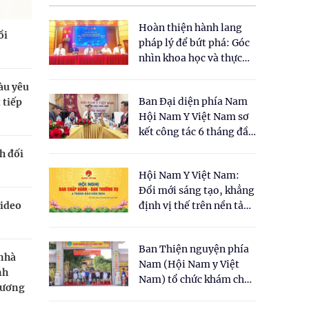
Hoàn thiện hành lang
ồi
pháp lý để bứt phá: Góc
nhìn khoa học và thực
tiễn tại Tọa đàm " Đề
àu yêu
xuất một số nội dung
Ban Đại diện phía Nam
 tiếp
cho Luật Y dược cổ
Hội Nam Y Việt Nam sơ
truyền Việt Nam"
kết công tác 6 tháng đầu
năm 2026
h đối
Hội Nam Y Việt Nam:
Đổi mới sáng tạo, khẳng
video
định vị thế trên nền tảng
y học cổ truyền và khoa
học hiện đại
Ban Thiện nguyện phía
 nhà
Nam (Hội Nam y Việt
nh
Nam) tổ chức khám chữa
hương
bệnh y học cổ truyền và