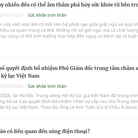
ay nhiều đều có thể âm thầm phá hủy sức khỏe từ bên tr
|
24/05/2026
Sức khỏe tinh thần
 cứu mới vừa làm rõ mối liên hệ phức tạp giữa giấc ngủ và quá tr
hiều cơ quan trong cơ thể. Không chỉ số giờ ngủ, mà cả chất lượn
học cũng có thể ảnh hưởng trực tiếp đến nguy cơ bệnh tật và tuổi t
bố quyết định bổ nhiệm Phó Giám đốc trung tâm chăm 
 kỷ lục Việt Nam
|
23/05/2026
Sức khỏe tinh thần
2026, tại Hà Nội, Trung ương Hội Kỷ lục gia Việt Nam đã trang trọ
ông bố và trao quyết định bổ nhiệm nhân sự cấp cao cho Trung t
ỏe Kỷ lục Việt Nam. Theo đó, Ông Lê Anh Tuấn (Ca sĩ Châu Á David 
c đảm nhiệm cương vị Phó Giám đốc Trung tâm, kiêm Giám đốc Sự 
ông Quốc tế.
ão có liên quan đến sóng điện thoại?