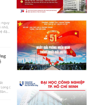
g nguy
ẻ nhỏ,
vệ đặc
êng
ễ
ất
 Long (
 đản