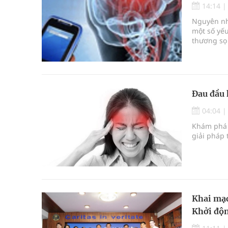
14:14
Nguyên nhâ
một số yếu
thương sọ 
Đau đầu 
04:04
Khám phá 
giải pháp 
Khai mạc
Khởi độn