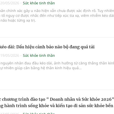
|
20/05/2026
Sức khỏe tinh thần
n chính xác gây u não hiện vẫn chưa được xác định rõ. Tuy nhiên
 tố nguy cơ được nhắc đến như tiếp xúc tia xạ, viêm nhiễm kéo dà
não hoặc từng xạ trị.
kéo dài: Dấu hiệu cảnh báo não bộ đang quá tải
|
19/05/2026
Sức khỏe tinh thần
nguyên nhân đau đầu kéo dài, ảnh hưởng từ căng thẳng thần kin
tự nhiên giúp cân bằng hệ thần kinh hiệu quả...
 chương trình đào tạo " Doanh nhân và Sức khỏe 2026"
g hành trình sống khỏe và kiến tạo di sản sức khỏe bền