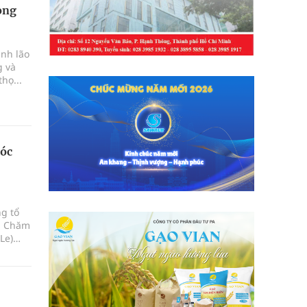
ong
ình lão
g và
họ...
sóc
ng tổ
âm Chăm
Le)
kiện &