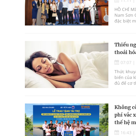
11:11
HỒ CHÍ MI
Nam Sơn Or
đặc biệt 
kiện diễn 
Minh) với 
nghiệp.
Thiếu ng
thoái hó
07:07
Thức khuya
biến của k
đủ để cơ 
âm thầm l
Không cò
phí vắc 
thế hệ m
16:43