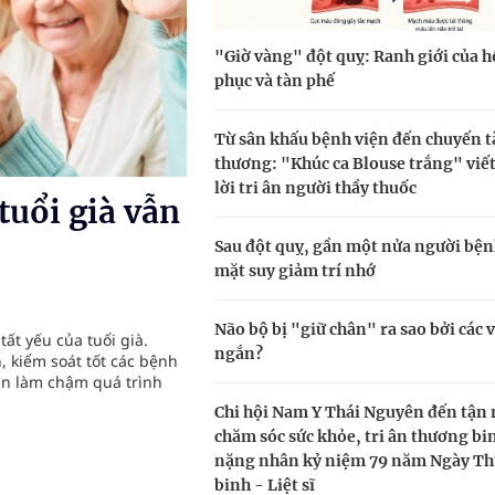
i sầu riêng 2026
"Giờ vàng" đột quỵ: Ranh giới của h
nh vực cấp cứu, điều trị đột quỵ
phục và tàn phế
 lại khai thác vào ngày 19/8
Từ sân khấu bệnh viện đến chuyến t
pháp tăng cường chống hàng giả và gian lận thương
thương: "Khúc ca Blouse trắng" viết
lời tri ân người thầy thuốc
tuổi già vẫn
Sau đột quỵ, gần một nửa người bện
oàn quốc
mặt suy giảm trí nhớ
g trưởng mới của Việt Nam
Não bộ bị "giữ chân" ra sao bởi các 
tất yếu của tuổi già.
ngắn?
, kiểm soát tốt các bệnh
ần làm chậm quá trình
Chi hội Nam Y Thái Nguyên đến tận
chăm sóc sức khỏe, tri ân thương bi
nặng nhân kỷ niệm 79 năm Ngày T
binh - Liệt sĩ