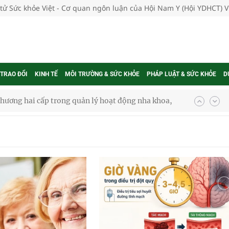
 tử Sức khỏe Việt - Cơ quan ngôn luận của Hội Nam Y (Hội YDHCT) 
 TRAO ĐỔI
KINH TẾ
MÔI TRƯỜNG & SỨC KHỎE
PHÁP LUẬT & SỨC KHỎE
D
phương hai cấp trong quản lý hoạt động nha khoa,
uồn lực cho môi trường và cộng đồng
ệnh bảo hiểm y tế nếu không đăng ký khám theo yêu
ầm