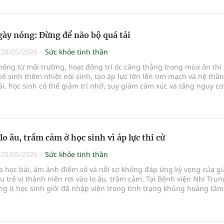
gày nóng: Đừng để não bộ quá tải
|
28/05/2026
Sức khỏe tinh thần
nóng từ môi trường, hoạt động trí óc căng thẳng trong mùa ôn thi
hể sinh thêm nhiệt nội sinh, tạo áp lực lớn lên tim mạch và hệ thần
i, học sinh có thể giảm trí nhớ, suy giảm cảm xúc và tăng nguy cơ 
ệ
lo âu, trầm cảm ở học sinh vì áp lực thi cử
|
25/05/2026
Sức khỏe tinh thần
 học bài, ám ảnh điểm số và nỗi sợ không đáp ứng kỳ vọng của gi
u trẻ vị thành niên rơi vào lo âu, trầm cảm. Tại Bệnh viện Nhi Trun
g ít học sinh giỏi đã nhập viện trong tình trạng khủng hoảng tâm 
ản th