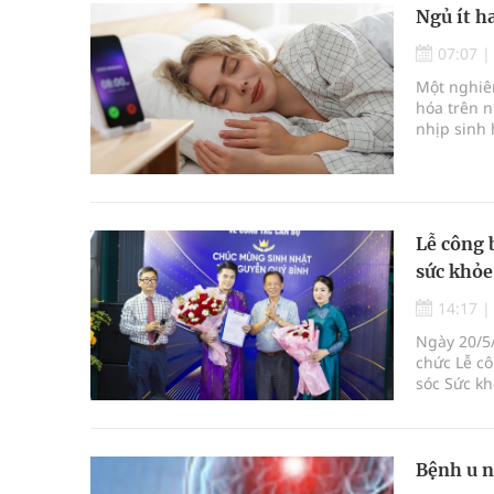
Ngủ ít h
07:07
Một nghiên
hóa trên n
nhịp sinh 
Lễ công 
sức khỏe
14:17
Ngày 20/5/
chức Lễ c
sóc Sức kh
chính thứ
Truyền th
Bệnh u n