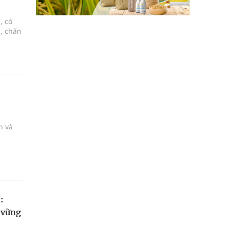
, có
i, chấn
h và
:
 vững