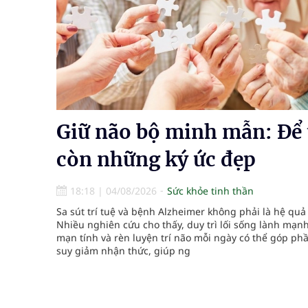
Nhiều chuỗi hoạt động lớn được diễn ra tại Lễ hộ
Tiếp tục rà soát, triển khai các nhiệm vụ trong lĩ
Lâm Đồng: Quyết tâm đưa sân bay Liên Khương trở
Pháp luật – Sức khỏe – Doanh nghiệp: Tìm giải 
Giữ não bộ minh mẫn: Để 
mại
còn những ký ức đẹp
Xây dựng bản đồ mạng lưới cấp cứu ngoại viện t
18:18
|
04/08/2026
Sức khỏe tinh thần
"Nền kinh tế bạc" có thể trở thành động lực tăn
Sa sút trí tuệ và bệnh Alzheimer không phải là hệ quả 
Nhiều nghiên cứu cho thấy, duy trì lối sống lành mạnh
mạn tính và rèn luyện trí não mỗi ngày có thể góp ph
suy giảm nhận thức, giúp ng