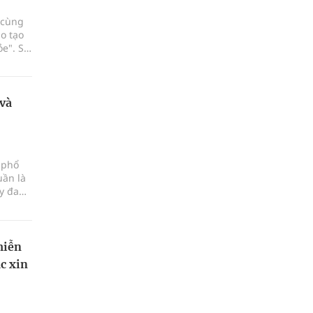
 cùng
o tạo
ỏe". Sự
Hồ Chí
h doanh
 và
 phổ
uần là
ày đang
miễn
c xin