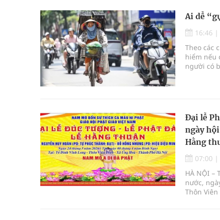
Ai dễ “g
16:46
Theo các c
hiểm nếu c
người có b
biệt tron
Đại lễ P
ngày hội
Hằng th
07:00
HÀ NỘI – 
nước, ngày
Thôn Viên 
Phật lịch 