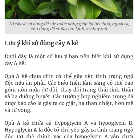
Lá cây và vỏ dùng để sắc nước uống giúp lợi tiêu hóa, ngoài ra,
còn dùng để chữa cảm lạnh và chảy mủ.
Lưu ý khi sử dùng cây A kê
Dưới đây là một số lưu ý bạn nên biết khi sử dụng
cây A kê:
Quả A kê chưa chín có thể gây nên tình trạng ngộ
độc nếu ăn phải. Các biểu hiện lâm sàng có thể bao
gồm nôn mửa dữ dội, thay đổi trạng thái tinh thần
và hạ đường huyết. Các trường hợp nghiêm trọng đã
được báo cáo là gây ra co giật, hạ thân nhiệt, hôn mê
và tử vong.
Quả A kê chứa cả hypoglycin A và hypoglycin B.
Hypoglycin A là độc tố chủ yếu gây ra tình trạng ngộ
độc. Cơ chế chính xác của hypoglycin A vẫn chưa