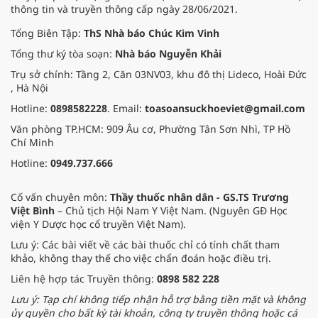
sinh thái" vĩ mô này, bài toán cốt
thông tin và truyền thông cấp ngày 28/06/2021.
lõi và tiên quyết chính là thay đổi
tư duy về xây dựng nguồn nhân
Tổng Biên Tập:
ThS Nhà báo Chúc Kim Vinh
lực và tư duy khoa học ứng dụng.
Tổng thư ký tòa soạn:
Nhà báo Nguyễn Khải
Trụ sở chính: Tầng 2, Căn 03NV03, khu đô thị Lideco, Hoài Đức
, Hà Nội
Hotline:
0898582228
. Email:
toasoansuckhoeviet@gmail.com
Văn phòng TP.HCM: 909 Âu cơ, Phường Tân Sơn Nhì, TP Hồ
Chí Minh
Hotline:
0949.737.666
Cố vấn chuyên môn:
Thầy thuốc nhân dân - GS.TS Trương
Việt Bình
– Chủ tịch Hội Nam Y Việt Nam. (Nguyên GĐ Học
viện Y Dược học cổ truyền Việt Nam).
Lưu ý: Các bài viết về các bài thuốc chỉ có tính chất tham
khảo, không thay thế cho việc chẩn đoán hoặc điều trị.
Liên hệ hợp tác Truyền thông:
0898 582 228
Lưu ý: Tạp chí không tiếp nhận hỗ trợ bằng tiền mặt và không
ủy quyền cho bất kỳ tài khoản, công ty truyền thông hoặc cá