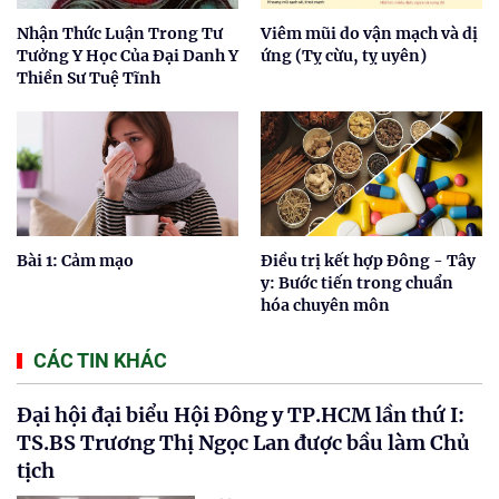
Nhận Thức Luận Trong Tư
Viêm mũi do vận mạch và dị
Tưởng Y Học Của Đại Danh Y
ứng (Tỵ cừu, tỵ uyên)
Thiền Sư Tuệ Tĩnh
Bài 1: Cảm mạo
Điều trị kết hợp Đông - Tây
y: Bước tiến trong chuẩn
hóa chuyên môn
CÁC TIN KHÁC
Đại hội đại biểu Hội Đông y TP.HCM lần thứ I:
TS.BS Trương Thị Ngọc Lan được bầu làm Chủ
tịch