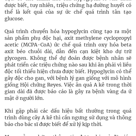
được biết, tuy nhiên, triệu chứng hạ đường huyết có
thể là kết quả của sự ức chế quá trình tân tạo
glucose.
Quá trình chuyển hóa hypoglycin cũng tạo ra một
sản phẩm phụ độc hại, axit methylene cyclopropyl
acetic (MCPA-CoA) ức chế quá trình oxy hóa beta
axit béo chuỗi dài, dẫn đến cạn kiệt kho dự trữ
glycogen. Không thể dự đoán được bệnh nhân sẽ
phát triển các triệu chứng nào sau khi ăn phải vì liều
độc tối thiểu hiện chưa được biết. Hypoglycin có thể
gây độc cho gan, với bệnh lý gan giống với mô hình
giống Hội chứng Reyes. Việc ăn quả A kê trong thời
gian dài đã được báo cáo là gây ra bệnh vàng da ứ
mật ở người lớn.
Khi gặp phải các dấu hiệu bất thường trong quá
trình dùng cây A kê thì cần ngưng sử dụng và thông
báo cho bác sĩ được biết để xử lý kịp thời.