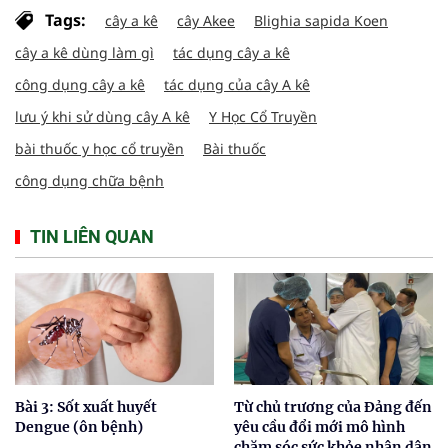
Tags:
cây a kê
cây Akee
Blighia sapida Koen
cây a kê dùng làm gì
tác dụng cây a kê
công dụng cây a kê
tác dụng của cây A kê
lưu ý khi sử dùng cây A kê
Y Học Cổ Truyền
bài thuốc y học cổ truyền
Bài thuốc
công dụng chữa bệnh
TIN LIÊN QUAN
Bài 3: Sốt xuất huyết
Từ chủ trương của Đảng đến
Dengue (ôn bệnh)
yêu cầu đổi mới mô hình
chăm sóc sức khỏe nhân dân