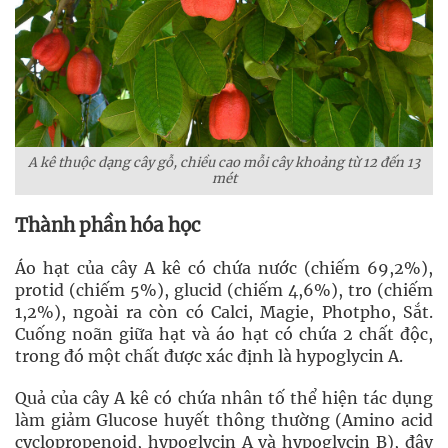
A kê thuộc dạng cây gỗ, chiều cao mỗi cây khoảng từ 12 đến 13
mét
Thành phần hóa học
Áo hạt của cây A kê có chứa nước (chiếm 69,2%),
protid (chiếm 5%), glucid (chiếm 4,6%), tro (chiếm
1,2%), ngoài ra còn có Calci, Magie, Photpho, Sắt.
Cuống noãn giữa hạt và áo hạt có chứa 2 chất độc,
trong đó một chất được xác định là hypoglycin A.
Quả của cây A kê có chứa nhân tố thể hiện tác dụng
làm giảm Glucose huyết thông thường (Amino acid
cyclopropenoid, hypoglycin A và hypoglycin B), đây