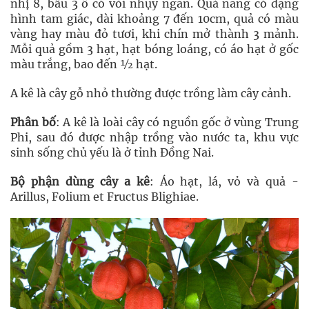
nhị 8, bầu 3 ô có vòi nhụy ngắn. Quả nang có dạng
hình tam giác, dài khoảng 7 đến 10cm, quả có màu
vàng hay màu đỏ tươi, khi chín mở thành 3 mảnh.
Mỗi quả gồm 3 hạt, hạt bóng loáng, có áo hạt ở gốc
màu trắng, bao đến ½ hạt.
A kê là cây gỗ nhỏ thường được trồng làm cây cảnh.
Phân bố
: A kê là loài cây có nguồn gốc ở vùng Trung
Phi, sau đó được nhập trồng vào nước ta, khu vực
sinh sống chủ yếu là ở tỉnh Đồng Nai.
Bộ phận dùng cây a kê
: Áo hạt, lá, vỏ và quả -
Arillus, Folium et Fructus Blighiae.