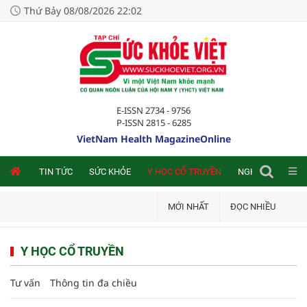
Thứ Bảy 08/08/2026 22:02
E-ISSN 2734 - 9756
P-ISSN 2815 - 6285
VietNam Health MagazineOnline
NLINE
TIN TỨC
SỨC KHỎE
Y HỌC CỔ TRUYỀN
NGHIÊN CỨU TRA
MỚI NHẤT
ĐỌC NHIỀU
Y HỌC CỔ TRUYỀN
Tư vấn
Thông tin đa chiều