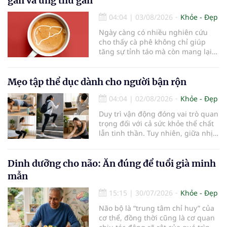
gan và ung thư gan
cận thị vừa được Bệnh viện Đông
Đô đưa vào hoạt động ngày 1/8.
04:04
|
03/08/2026
Khỏe - Đẹp
Ngày càng có nhiều nghiên cứu
cho thấy cà phê không chỉ giúp
tăng sự tỉnh táo mà còn mang lại
lợi ích cho nhiều cơ quan trong cơ
thể, đặc biệt là gan. Đây là cơ quan
đóng vai trò lọc độc tố, chuyển hóa
Mẹo tập thể dục dành cho người bận rộn
thuốc và dự trữ nhiều vitamin,
04:04
|
02/08/2026
Khỏe - Đẹp
khoáng chất thiết yếu nhưng cũng
rất dễ bị tổn thương…
Duy trì vận động đóng vai trò quan
trọng đối với cả sức khỏe thể chất
lẫn tinh thần. Tuy nhiên, giữa nhịp
sống bận rộn và nhiều trách nhiệm
cần cân bằng, việc dành thời gian
cho các hoạt động tập luyện
Dinh dưỡng cho não: Ăn đúng để tuổi già minh
thường trở thành một thách thức
mẫn
không nhỏ…
15:15
|
30/07/2026
Khỏe - Đẹp
Não bộ là “trung tâm chỉ huy” của
cơ thể, đồng thời cũng là cơ quan