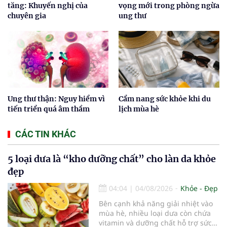
tăng: Khuyến nghị của
vọng mới trong phòng ngừa
chuyên gia
ung thư
Ung thư thận: Nguy hiểm vì
Cẩm nang sức khỏe khi du
tiến triển quá âm thầm
lịch mùa hè
CÁC TIN KHÁC
5 loại dưa là “kho dưỡng chất” cho làn da khỏe
đẹp
04:04
|
04/08/2026
Khỏe - Đẹp
Bên cạnh khả năng giải nhiệt vào
mùa hè, nhiều loại dưa còn chứa
vitamin và dưỡng chất hỗ trợ sức