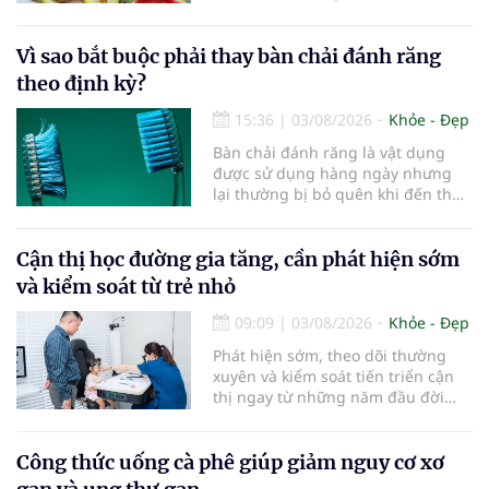
khỏe làn da...
Vì sao bắt buộc phải thay bàn chải đánh răng
theo định kỳ?
15:36
|
03/08/2026
Khỏe - Đẹp
Bàn chải đánh răng là vật dụng
được sử dụng hàng ngày nhưng
lại thường bị bỏ quên khi đến thời
điểm cần thay mới. Theo các
chuyên gia nha khoa, việc sử dụng
bàn chải quá lâu có thể làm giảm
Cận thị học đường gia tăng, cần phát hiện sớm
hiệu quả làm sạch và ảnh hưởng
và kiểm soát từ trẻ nhỏ
đến sức khỏe răng miệng...
09:09
|
03/08/2026
Khỏe - Đẹp
Phát hiện sớm, theo dõi thường
xuyên và kiểm soát tiến triển cận
thị ngay từ những năm đầu đời
được các chuyên gia đánh giá là
chìa khóa bảo vệ thị lực lâu dài cho
trẻ. Đây cũng là định hướng của
Công thức uống cà phê giúp giảm nguy cơ xơ
Trung tâm Nhãn nhi và Kiểm soát