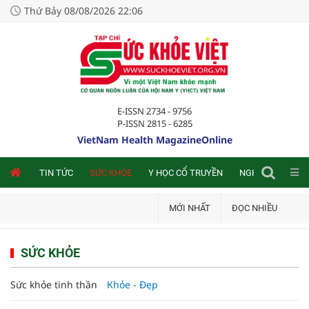
Thứ Bảy 08/08/2026 22:06
E-ISSN 2734 - 9756
P-ISSN 2815 - 6285
VietNam Health MagazineOnline
NLINE
TIN TỨC
SỨC KHỎE
Y HỌC CỔ TRUYỀN
NGHIÊN CỨU TRA
MỚI NHẤT
ĐỌC NHIỀU
SỨC KHỎE
Sức khỏe tinh thần
Khỏe - Đẹp