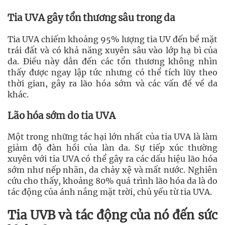
Tia UVA gây tổn thương sâu trong da
Tia UVA chiếm khoảng 95% lượng tia UV đến bề mặt
trái đất và có khả năng xuyên sâu vào lớp hạ bì của
da. Điều này dẫn đến các tổn thương không nhìn
thấy được ngay lập tức nhưng có thể tích lũy theo
thời gian, gây ra lão hóa sớm và các vấn đề về da
khác.
Lão hóa sớm do tia UVA
Một trong những tác hại lớn nhất của tia UVA là làm
giảm độ đàn hồi của làn da. Sự tiếp xúc thường
xuyên với tia UVA có thể gây ra các dấu hiệu lão hóa
sớm như nếp nhăn, da chảy xệ và mất nước. Nghiên
cứu cho thấy, khoảng 80% quá trình lão hóa da là do
tác động của ánh nắng mặt trời, chủ yếu từ tia UVA.
Tia UVB và tác động của nó đến sức