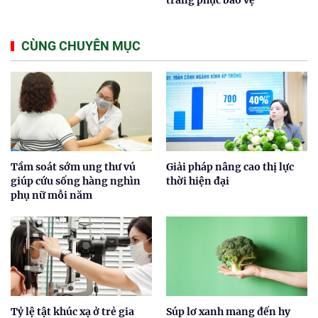
trang phục bảo vệ
CÙNG CHUYÊN MỤC
Tầm soát sớm ung thư vú
Giải pháp nâng cao thị lực
giúp cứu sống hàng nghìn
thời hiện đại
phụ nữ mỗi năm
Tỷ lệ tật khúc xạ ở trẻ gia
Súp lơ xanh mang đến hy