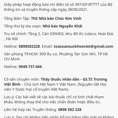
Giấy phép hoạt động báo chí điện tử số 397/GP-BTTTT của Bộ
thông tin và truyền thông cấp ngày 28/06/2021.
Tổng Biên Tập:
ThS Nhà báo Chúc Kim Vinh
Tổng thư ký tòa soạn:
Nhà báo Nguyễn Khải
Trụ sở chính: Tầng 2, Căn 03NV03, khu đô thị Lideco, Hoài Đức
, Hà Nội
Hotline:
0898582228
. Email:
toasoansuckhoeviet@gmail.com
Văn phòng TP.HCM: 909 Âu cơ, Phường Tân Sơn Nhì, TP Hồ
Chí Minh
Hotline:
0949.737.666
Cố vấn chuyên môn:
Thầy thuốc nhân dân - GS.TS Trương
Việt Bình
– Chủ tịch Hội Nam Y Việt Nam. (Nguyên GĐ Học
viện Y Dược học cổ truyền Việt Nam).
Lưu ý: Các bài viết về các bài thuốc chỉ có tính chất tham
khảo, không thay thế cho việc chẩn đoán hoặc điều trị.
Liên hệ hợp tác Truyền thông:
0898 582 228
Lưu ý: Tạp chí không tiếp nhận hỗ trợ bằng tiền mặt và không