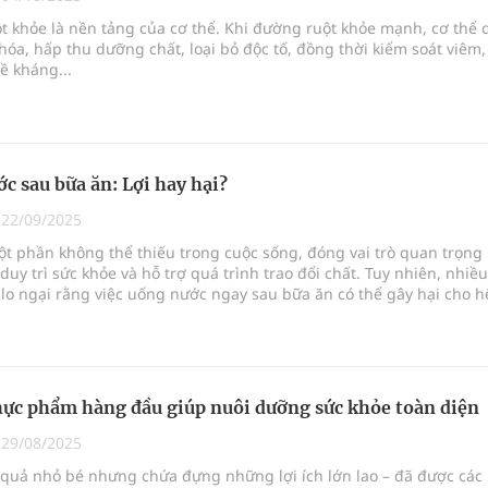
 khỏe là nền tảng của cơ thể. Khi đường ruột khỏe mạnh, cơ thể 
hóa, hấp thu dưỡng chất, loại bỏ độc tố, đồng thời kiểm soát viêm,
g, nhiệt độ cao nhất 35 độ
ề kháng...
kỳ, khám sàng lọc cho người dân
ợng y tế
c sau bữa ăn: Lợi hay hại?
|
22/09/2025
t phần không thể thiếu trong cuộc sống, đóng vai trò quan trọng
 duy trì sức khỏe và hỗ trợ quá trình trao đổi chất. Tuy nhiên, nhiều
lo ngại rằng việc uống nước ngay sau bữa ăn có thể gây hại cho h
Vậy sự thật là gì? Liệu thói quen này có thực sự ảnh hưởng tiêu cực
ể hay không?
ực phẩm hàng đầu giúp nuôi dưỡng sức khỏe toàn diện
|
29/08/2025
 quả nhỏ bé nhưng chứa đựng những lợi ích lớn lao – đã được các