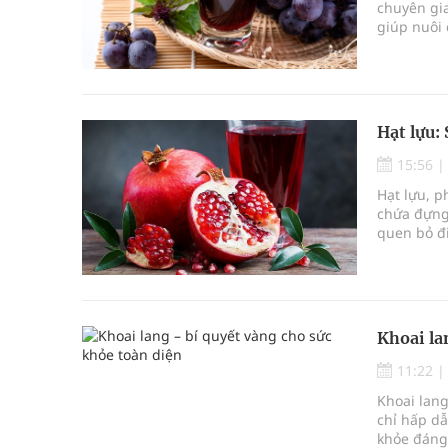
chuyên gi
giúp nuôi 
hệ tiêu hó
ăn uống h
Hạt lựu: 
15:56
Hạt lựu, 
chứa đựng 
quen bỏ đi
thực tế, l
sắc đẹp.
Khoai la
11:22
Khoai lang
chỉ hấp dẫ
khỏe đáng