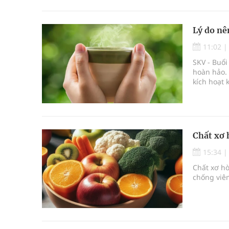
Lý do nê
11:02
SKV - Buổi
hoàn hảo. 
kích hoạt 
Chất xơ 
15:34
Chất xơ hò
chống viêm