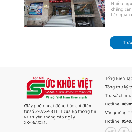
Nhiều ngư
chẳng cần 
liên quan
sức khỏe.
Trư
Tổng Biên Tậ
Tổng thư ký t
Trụ sở chính:
Hotline:
0898
Giấy phép hoạt động báo chí điện
tử số 397/GP-BTTTT của Bộ thông tin
Văn phòng TP
và truyền thông cấp ngày
Hotline:
0949
28/06/2021.