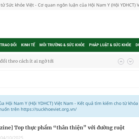
 tử Sức khỏe Việt - Cơ quan ngôn luận của Hội Nam Y (Hội YDHCT) 
 TRAO ĐỔI
KINH TẾ
MÔI TRƯỜNG & SỨC KHỎE
PHÁP LUẬT & SỨC KHỎE
D
ổi theo cách ít ai ngờ tới
hát triển gắn với chuyển đổi số
ờng Phú Thạnh
hìn phụ nữ mỗi năm
của Hội Nam Y (Hội YDHCT) Việt Nam - Kết quả tìm kiếm cho từ khóa
uốn trên https://suckhoeviet.org.vn/
ine] Top thực phẩm “thân thiện” với đường ruột
ợng thuốc
|
04/10/2025