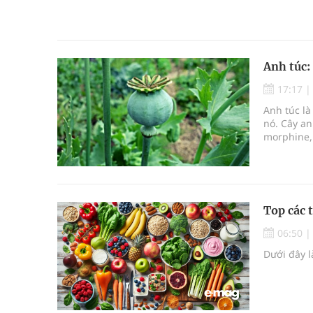
Anh túc: 
17:17
Anh túc là
nó. Cây an
morphine, 
do tính ch
ở nhiều qu
và lý do vì
Top các 
06:50
Dưới đây 