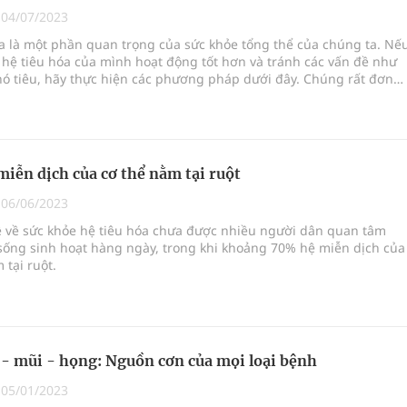
|
04/07/2023
a là một phần quan trọng của sức khỏe tổng thể của chúng ta. Nế
hệ tiêu hóa của mình hoạt động tốt hơn và tránh các vấn đề như
hó tiêu, hãy thực hiện các phương pháp dưới đây. Chúng rất đơn
 thực hiện, nhưng lại man
iễn dịch của cơ thể nằm tại ruột
|
06/06/2023
ề về sức khỏe hệ tiêu hóa chưa được nhiều người dân quan tâm
sống sinh hoạt hàng ngày, trong khi khoảng 70% hệ miễn dịch của
 tại ruột.
 - mũi - họng: Nguồn cơn của mọi loại bệnh
|
05/01/2023