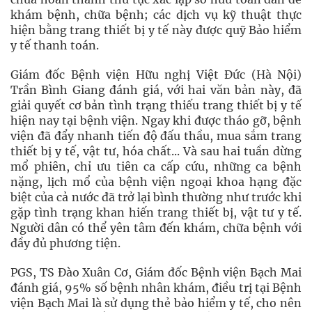
khám bệnh, chữa bệnh; các dịch vụ kỹ thuật thực
hiện bằng trang thiết bị y tế này được quỹ Bảo hiểm
y tế thanh toán.
Giám đốc Bệnh viện Hữu nghị Việt Ðức (Hà Nội)
Trần Bình Giang đánh giá, với hai văn bản này, đã
giải quyết cơ bản tình trạng thiếu trang thiết bị y tế
hiện nay tại bệnh viện. Ngay khi được tháo gỡ, bệnh
viện đã đẩy nhanh tiến độ đấu thầu, mua sắm trang
thiết bị y tế, vật tư, hóa chất... Và sau hai tuần dừng
mổ phiên, chỉ ưu tiên ca cấp cứu, những ca bệnh
nặng, lịch mổ của bệnh viện ngoại khoa hạng đặc
biệt của cả nước đã trở lại bình thường như trước khi
gặp tình trạng khan hiến trang thiết bị, vật tư y tế.
Người dân có thể yên tâm đến khám, chữa bệnh với
đầy đủ phương tiện.
PGS, TS Ðào Xuân Cơ, Giám đốc Bệnh viện Bạch Mai
đánh giá, 95% số bệnh nhân khám, điều trị tại Bệnh
viện Bạch Mai là sử dụng thẻ bảo hiểm y tế, cho nên