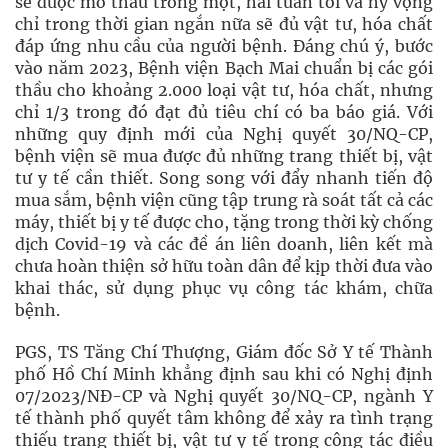
sẽ được mở thầu trong một, hai tuần tới và hy vọng
chỉ trong thời gian ngắn nữa sẽ đủ vật tư, hóa chất
đáp ứng nhu cầu của người bệnh. Ðáng chú ý, bước
vào năm 2023, Bệnh viện Bạch Mai chuẩn bị các gói
thầu cho khoảng 2.000 loại vật tư, hóa chất, nhưng
chỉ 1/3 trong đó đạt đủ tiêu chí có ba báo giá. Với
những quy định mới của Nghị quyết 30/NQ-CP,
bệnh viện sẽ mua được đủ những trang thiết bị, vật
tư y tế cần thiết. Song song với đẩy nhanh tiến độ
mua sắm, bệnh viện cũng tập trung rà soát tất cả các
máy, thiết bị y tế được cho, tặng trong thời kỳ chống
dịch Covid-19 và các đề án liên doanh, liên kết mà
chưa hoàn thiện sở hữu toàn dân để kịp thời đưa vào
khai thác, sử dụng phục vụ công tác khám, chữa
bệnh.
PGS, TS Tăng Chí Thượng, Giám đốc Sở Y tế Thành
phố Hồ Chí Minh khẳng định sau khi có Nghị định
07/2023/NÐ-CP và Nghị quyết 30/NQ-CP, ngành Y
tế thành phố quyết tâm không để xảy ra tình trạng
thiếu trang thiết bị, vật tư y tế trong công tác điều