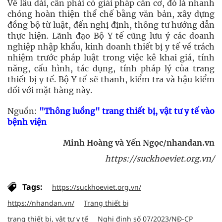
Về lâu dài, cần phải có giải pháp căn cơ, đó là nhanh
chóng hoàn thiện thể chế bằng văn bản, xây dựng
đồng bộ từ luật, đến nghị định, thông tư hướng dẫn
thực hiện. Lãnh đạo Bộ Y tế cũng lưu ý các doanh
nghiệp nhập khẩu, kinh doanh thiết bị y tế về trách
nhiệm trước pháp luật trong việc kê khai giá, tính
năng, cấu hình, tác dụng, tính pháp lý của trang
thiết bị y tế. Bộ Y tế sẽ thanh, kiểm tra và hậu kiểm
đối với mặt hàng này.
Nguồn:
"Thông luồng" trang thiết bị, vật tư y tế vào
bệnh viện
Minh Hoàng và Yến Ngọc/nhandan.vn
https://suckhoeviet.org.vn/
Tags:
https://suckhoeviet.org.vn/
https://nhandan.vn/
Trang thiết bị
trang thiết bị, vật tư y tế
Nghị định số 07/2023/NÐ-CP