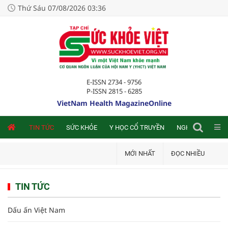
Thứ Sáu 07/08/2026 03:36
E-ISSN 2734 - 9756
P-ISSN 2815 - 6285
VietNam Health MagazineOnline
NLINE
TIN TỨC
SỨC KHỎE
Y HỌC CỔ TRUYỀN
NGHIÊN CỨU TRA
MỚI NHẤT
ĐỌC NHIỀU
TIN TỨC
Dấu ấn Việt Nam