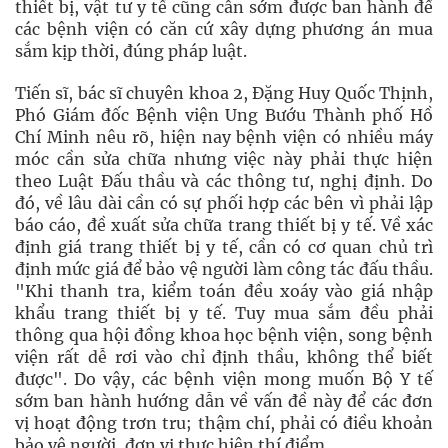
thiết bị, vật tư y tế cũng cần sớm được ban hành để
các bệnh viện có căn cứ xây dựng phương án mua
sắm kịp thời, đúng pháp luật.
Tiến sĩ, bác sĩ chuyên khoa 2, Ðặng Huy Quốc Thịnh,
Phó Giám đốc Bệnh viện Ung Bướu Thành phố Hồ
Chí Minh nêu rõ, hiện nay bệnh viện có nhiều máy
móc cần sửa chữa nhưng việc này phải thực hiện
theo Luật Ðấu thầu và các thông tư, nghị định. Do
đó, về lâu dài cần có sự phối hợp các bên vì phải lập
báo cáo, đề xuất sửa chữa trang thiết bị y tế. Về xác
định giá trang thiết bị y tế, cần có cơ quan chủ trì
định mức giá để bảo vệ người làm công tác đấu thầu.
"Khi thanh tra, kiểm toán đều xoáy vào giá nhập
khẩu trang thiết bị y tế. Tuy mua sắm đều phải
thông qua hội đồng khoa học bệnh viện, song bệnh
viện rất dễ rơi vào chỉ định thầu, không thể biết
được". Do vậy, các bệnh viện mong muốn Bộ Y tế
sớm ban hành hướng dẫn về vấn đề này để các đơn
vị hoạt động trơn tru; thậm chí, phải có điều khoản
bảo vệ người, đơn vị thực hiện thí điểm.