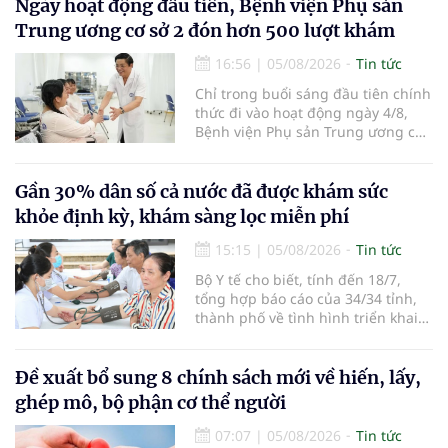
Ngày hoạt động đầu tiên, Bệnh viện Phụ sản
Trung ương cơ sở 2 đón hơn 500 lượt khám
16:56
|
05/08/2026
Tin tức
Chỉ trong buổi sáng đầu tiên chính
thức đi vào hoạt động ngày 4/8,
Bệnh viện Phụ sản Trung ương cơ
sở 2 đã tiếp đón hơn 500 lượt
người đến khám, điều trị và đón
em bé đầu tiên chào đời.
Gần 30% dân số cả nước đã được khám sức
khỏe định kỳ, khám sàng lọc miễn phí
15:15
|
05/08/2026
Tin tức
Bộ Y tế cho biết, tính đến 18/7,
tổng hợp báo cáo của 34/34 tỉnh,
thành phố về tình hình triển khai
khám sức khỏe định kỳ, khám sàng
lọc miễn phí cho người dân, ghi
nhận 32.286.360 người, chiếm gần
Đề xuất bổ sung 8 chính sách mới về hiến, lấy,
30% dân số cả nước đã được khám
ghép mô, bộ phận cơ thể người
sức khỏe định kỳ năm nay.
07:07
|
05/08/2026
Tin tức