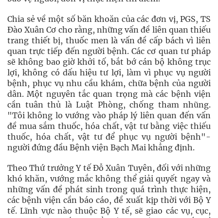
Chia sẻ về một số băn khoăn của các đơn vị, PGS, TS
Ðào Xuân Cơ cho rằng, những vấn đề liên quan thiếu
trang thiết bị, thuốc men là vấn đề cấp bách vì liên
quan trực tiếp đến người bệnh. Các cơ quan tư pháp
sẽ không bao giờ khởi tố, bắt bớ cán bộ không trục
lợi, không có dấu hiệu tư lợi, làm vì phục vụ người
bệnh, phục vụ nhu cầu khám, chữa bệnh của người
dân. Một nguyên tắc quan trọng mà các bệnh viện
cần tuân thủ là Luật Phòng, chống tham nhũng.
"Tôi không lo vướng vào pháp lý liên quan đến vấn
đề mua sắm thuốc, hóa chất, vật tư bằng việc thiếu
thuốc, hóa chất, vật tư để phục vụ người bệnh"-
người đứng đầu Bệnh viện Bạch Mai khẳng định.
Theo Thứ trưởng Y tế Ðỗ Xuân Tuyên, đối với những
khó khăn, vướng mắc không thể giải quyết ngay và
những vấn đề phát sinh trong quá trình thực hiện,
các bệnh viện cần báo cáo, đề xuất kịp thời với Bộ Y
tế. Lĩnh vực nào thuộc Bộ Y tế, sẽ giao các vụ, cục,