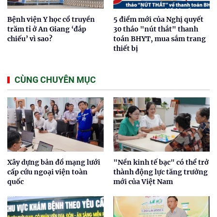
Bệnh viện Y học cổ truyền
5 điểm mới của Nghị quyết
trăm tỉ ở An Giang ‘đắp
30 tháo "nút thắt" thanh
chiếu’ vì sao?
toán BHYT, mua sắm trang
thiết bị
CÙNG CHUYÊN MỤC
Xây dựng bản đồ mạng lưới
"Nền kinh tế bạc" có thể trở
cấp cứu ngoại viện toàn
thành động lực tăng trưởng
quốc
mới của Việt Nam