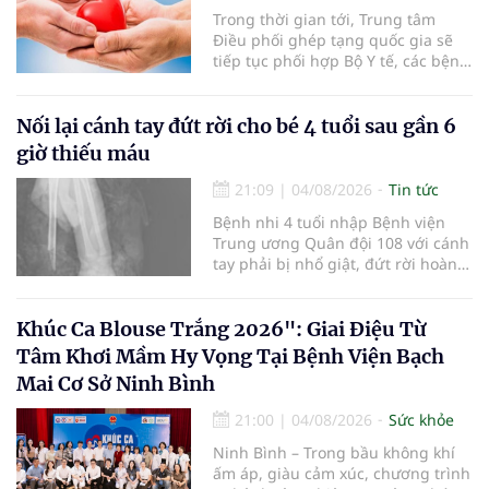
Trong thời gian tới, Trung tâm
Điều phối ghép tạng quốc gia sẽ
tiếp tục phối hợp Bộ Y tế, các bệnh
viện và các cơ quan liên quan để
mở rộng mạng lưới điều phối, tăng
cường truyền thông, hoàn thiện
Nối lại cánh tay đứt rời cho bé 4 tuổi sau gần 6
quy trình chuyên môn và hệ thống
giờ thiếu máu
pháp luật để thúc đẩy lĩnh vực
hiến và ghép mô tạng.
21:09
|
04/08/2026
Tin tức
Bệnh nhi 4 tuổi nhập Bệnh viện
Trung ương Quân đội 108 với cánh
tay phải bị nhổ giật, đứt rời hoàn
toàn do tai nạn giao thông. Dù
mạch máu, thần kinh bị tổn
thương nặng và thời gian thiếu
Khúc Ca Blouse Trắng 2026": Giai Điệu Từ
máu kéo dài, các bác sĩ đã tái lập
Tâm Khơi Mầm Hy Vọng Tại Bệnh Viện Bạch
tuần hoàn thành công sau ca vi
Mai Cơ Sở Ninh Bình
phẫu kéo dài 3 giờ.
21:00
|
04/08/2026
Sức khỏe
Ninh Bình – Trong bầu không khí
ấm áp, giàu cảm xúc, chương trình