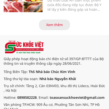
Dự thảo Luật An toàn thực phẩm
(sửa đổi) đang tiếp tục được Bộ Y
tế lấy ý kiến đóng góp và hoàn
thiện với nhiều chính sách nhằm
đổi mới phương thức quản lý, tăng
cường hậu kiểm, ứng dụng chuyển
Xem thêm
đổi số, kiểm soát nguy cơ theo toàn
bộ chuỗi cung ứng và nâng cao
hiệu quả quản lý loại hình thức ăn
đường phố, bếp ăn tập thể, góp
phần nâng cao hiệu quả bảo đảm
an toàn thực phẩm trong giai đoạn
mới.
Giấy phép hoạt động báo chí điện tử số 397/GP-BTTTT của Bộ
thông tin và truyền thông cấp ngày 28/06/2021.
Tổng Biên Tập:
ThS Nhà báo Chúc Kim Vinh
Tổng thư ký tòa soạn:
Nhà báo Nguyễn Khải
Trụ sở chính: Tầng 2, Căn 03NV03, khu đô thị Lideco, Hoài Đức
, Hà Nội
Hotline:
0898582228
. Email:
toasoansuckhoeviet@gmail.com
Văn phòng TP.HCM: 909 Âu cơ, Phường Tân Sơn Nhì, TP Hồ