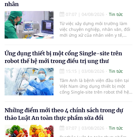
ở giai đoạn sớm, người bệnh được
nhân
chỉ định cắt bán phần thận phải
bằng phẫu thuật robot thay vì phải
07:07
|
04/08/2026
Tin tức
cắt bỏ toàn bộ quả thận như trước
Từ việc xây dựng môi trường làm
đây.
việc chuyên nghiệp, nhân văn, đổi
mới ứng xử của nhân viên y tế,
Bệnh viện đa khoa khu vực Phúc
Yên (tỉnh Phú Thọ) đã tạo nên sự
đồng cảm, gắn kết cao giữa thầy
Ứng dụng thiết bị một cổng Single-site trên
thuốc với bệnh nhân.
robot thế hệ mới trong điều trị ung thư
15:15
|
03/08/2026
Tin tức
Tâm Anh là bệnh viện đầu tiên tại
Việt Nam ứng dụng thiết bị một
cổng Single-site trên robot thế hệ
mới điều trị ung thư tuyến tiền liệt,
nhân đôi hiệu quả.
Những điểm mới theo 4 chính sách trong dự
thảo Luật An toàn thực phẩm sửa đổi
07:07
|
03/08/2026
Tin tức