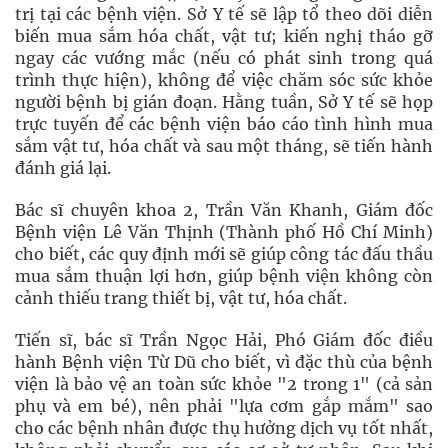
trị tại các bệnh viện. Sở Y tế sẽ lập tổ theo dõi diễn
biến mua sắm hóa chất, vật tư; kiến nghị tháo gỡ
ngay các vướng mắc (nếu có phát sinh trong quá
trình thực hiện), không để việc chăm sóc sức khỏe
người bệnh bị gián đoạn. Hằng tuần, Sở Y tế sẽ họp
trực tuyến để các bệnh viện báo cáo tình hình mua
sắm vật tư, hóa chất và sau một tháng, sẽ tiến hành
đánh giá lại.
Bác sĩ chuyên khoa 2, Trần Văn Khanh, Giám đốc
Bệnh viện Lê Văn Thịnh (Thành phố Hồ Chí Minh)
cho biết, các quy định mới sẽ giúp công tác đấu thầu
mua sắm thuận lợi hơn, giúp bệnh viện không còn
cảnh thiếu trang thiết bị, vật tư, hóa chất.
Tiến sĩ, bác sĩ Trần Ngọc Hải, Phó Giám đốc điều
hành Bệnh viện Từ Dũ cho biết, vì đặc thù của bệnh
viện là bảo vệ an toàn sức khỏe "2 trong 1" (cả sản
phụ và em bé), nên phải "lựa cơm gắp mắm" sao
cho các bệnh nhân được thụ hưởng dịch vụ tốt nhất,