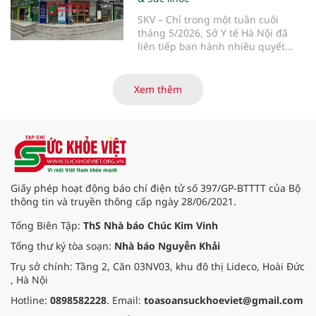
không đáp ứng quy định.
SKV – Chỉ trong một tuần cuối
tháng 5/2026, Sở Y tế Hà Nội đã
liên tiếp ban hành nhiều quyết
định xử phạt vi phạm hành chính
đối với các cơ sở khám chữa bệnh
trên địa bàn. Nhiều phòng khám
Xem thêm
phụ sản và nha khoa bị phát hiện
vi phạm các quy định về điều kiện
hoạt động, niêm yết giá dịch vụ,
quản lý hồ sơ bệnh án và phạm vi
chuyên môn, trong đó có cơ sở bị
phạt tới 163 triệu đồng và bị tước
giấy phép hoạt động.
Giấy phép hoạt động báo chí điện tử số 397/GP-BTTTT của Bộ
thông tin và truyền thông cấp ngày 28/06/2021.
Tổng Biên Tập:
ThS Nhà báo Chúc Kim Vinh
Tổng thư ký tòa soạn:
Nhà báo Nguyễn Khải
Trụ sở chính: Tầng 2, Căn 03NV03, khu đô thị Lideco, Hoài Đức
, Hà Nội
Hotline:
0898582228
. Email:
toasoansuckhoeviet@gmail.com