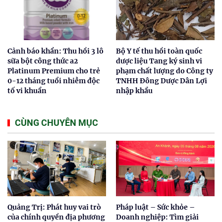
​Cảnh báo khẩn: Thu hồi 3 lô
Bộ Y tế thu hồi toàn quốc
sữa bột công thức a2
dược liệu Tang ký sinh vi
Platinum Premium cho trẻ
phạm chất lượng do Công ty
0-12 tháng tuổi nhiễm độc
TNHH Đông Dược Dân Lợi
tố vi khuẩn
nhập khẩu
CÙNG CHUYÊN MỤC
Quảng Trị: Phát huy vai trò
Pháp luật – Sức khỏe –
của chính quyền địa phương
Doanh nghiệp: Tìm giải