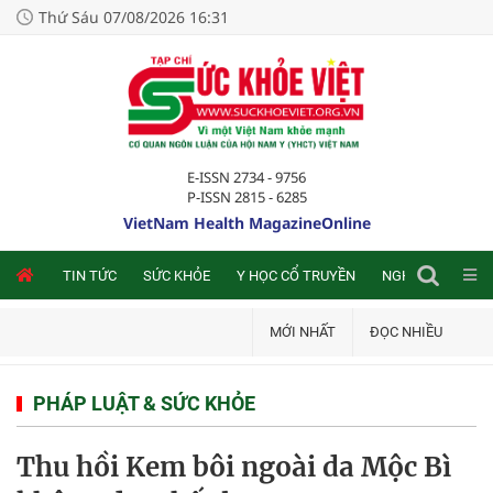
Thứ Sáu 07/08/2026 16:31
E-ISSN 2734 - 9756
P-ISSN 2815 - 6285
VietNam Health MagazineOnline
NLINE
TIN TỨC
SỨC KHỎE
Y HỌC CỔ TRUYỀN
NGHIÊN CỨU TRA
MỚI NHẤT
ĐỌC NHIỀU
PHÁP LUẬT & SỨC KHỎE
Thu hồi Kem bôi ngoài da Mộc Bì