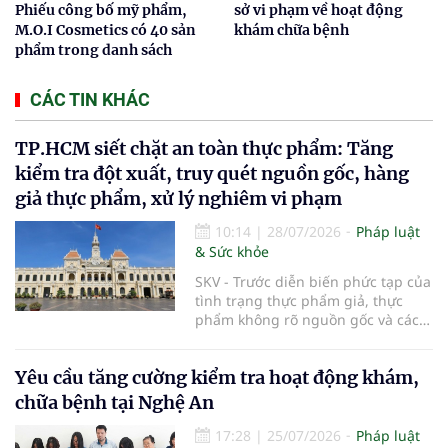
Phiếu công bố mỹ phẩm,
sở vi phạm về hoạt động
M.O.I Cosmetics có 40 sản
khám chữa bệnh
phẩm trong danh sách
CÁC TIN KHÁC
TP.HCM siết chặt an toàn thực phẩm: Tăng
kiểm tra đột xuất, truy quét nguồn gốc, hàng
giả thực phẩm, xử lý nghiêm vi phạm
10:14
|
28/07/2026
Pháp luật
& Sức khỏe
SKV - Trước diễn biến phức tạp của
tình trạng thực phẩm giả, thực
phẩm không rõ nguồn gốc và các
vi phạm trong kinh doanh thực
phẩm, UBND TP.HCM vừa ban hành
Yêu cầu tăng cường kiểm tra hoạt động khám,
kế hoạch tăng cường bảo đảm an
toàn thực phẩm trên địa bàn năm
chữa bệnh tại Nghệ An
2026. Thành phố sẽ đẩy mạnh
thanh tra, kiểm tra đột xuất, siết
17:28
|
25/07/2026
Pháp luật