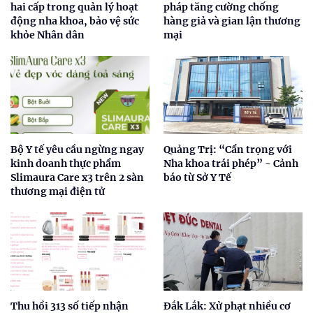
hai cấp trong quản lý hoạt
pháp tăng cường chống
động nha khoa, bảo vệ sức
hàng giả và gian lận thương
khỏe Nhân dân
mại
Bộ Y tế yêu cầu ngừng ngay
Quảng Trị: “Cẩn trọng với
kinh doanh thực phẩm
Nha khoa trái phép” - Cảnh
Slimaura Care x3 trên 2 sàn
báo từ Sở Y Tế
thương mại điện tử
Thu hồi 313 số tiếp nhận
Đắk Lắk: Xử phạt nhiều cơ