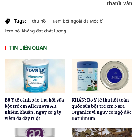
Thanh Vân
Tags:
thu hồi
Kem bôi ngoài da Mộc bì
kem bôi không đạt chất lượng
TIN LIÊN QUAN
Bộ Y tế cảnh báo thu hồi sữa
KHẨN: Bộ Y tế thu hồi toàn
bột trẻ em Allernova AR
quốc sữa bột trẻ em Nara
nhiễm khuẩn, nguy cơ gây
Organics vì nguy cơ ngộ độc
viêm dạ dày ruột
Botulinum