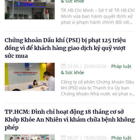
& Sức khỏe
TP. Hồ Chí Minh – Sở Y tế TP. Hồ Chí
Minh vừa ban hành quyết định xử
phạt vi phạm hành chính đối với
Phòng khám Đa khoa Quốc tế Ánh
Dương thuộc Công ty Cổ phần
Chứng khoán Dầu khí (PSI) bị phạt 125 triệu
Bệnh viện Ánh Dương, với tổng số
tiền 149 triệu đồng do nhiều vi
đồng vì để khách hàng giao dịch ký quỹ vượt
phạm trong hoạt động khám, chữa
sức mua
bệnh.
23:50
|
20/06/2026
Pháp luật
& Sức khỏe
Công ty cổ phần Chứng khoán Dầu
khí (PSI) vừa bị Thanh tra Ủy ban
Chứng khoán Nhà nước xử phạt vi
phạm hành chính trong lĩnh vực
chứng khoán và thị trường chứng
TP.HCM: Đình chỉ hoạt động 18 tháng cơ sở
khoán.
Khớp Khỏe An Nhiên vì khám chữa bệnh không
phép
09:07
|
18/06/2026
Pháp luật