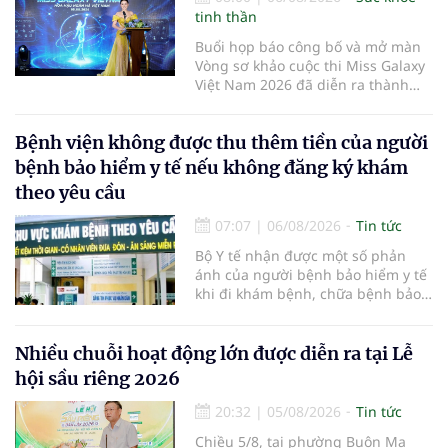
tinh thần
Buổi họp báo công bố và mở màn
Vòng sơ khảo cuộc thi Miss Galaxy
Việt Nam 2026 đã diễn ra thành
công rực rỡ. Sự kiện đánh dấu sự
khởi đầu của một đấu trường nhan
Bệnh viện không được thu thêm tiền của người
sắc quy mô, khác biệt và tiên
phong – nơi tôn vinh vẻ đẹp thời
bệnh bảo hiểm y tế nếu không đăng ký khám
đại mới kết hợp giữa Tri thức, Bản
theo yêu cầu
lĩnh, Văn hóa và Công nghệ số
07:07
|
06/08/2026
Tin tức
Bộ Y tế nhận được một số phản
ánh của người bệnh bảo hiểm y tế
khi đi khám bệnh, chữa bệnh bảo
hiểm y tế đúng trình tự, thủ tục
quy định, không đăng ký khám
bệnh, chữa bệnh theo yêu cầu
Nhiều chuỗi hoạt động lớn được diễn ra tại Lễ
nhưng vẫn phải nộp thêm các chi
hội sầu riêng 2026
phí khám bệnh, chữa bệnh ngoài
phần cùng chi trả.
20:32
|
05/08/2026
Tin tức
Chiều 5/8, tại phường Buôn Ma