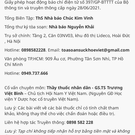
Giấy phép hoạt động báo chí điện tử số 397/GP-BTTTT của Bộ
thông tin và truyền thông cấp ngày 28/06/2021.
Tổng Biên Tập:
ThS Nhà báo Chúc Kim Vinh
Tổng thư ký tòa soạn:
Nhà báo Nguyễn Khải
Trụ sở chính: Tầng 2, Căn 03NV03, khu đô thị Lideco, Hoài Đức
, Hà Nội
Hotline:
0898582228
. Email:
toasoansuckhoeviet@gmail.com
Văn phòng TP.HCM: 909 Âu cơ, Phường Tân Sơn Nhì, TP Hồ
Chí Minh
Hotline:
0949.737.666
Cố vấn chuyên môn:
Thầy thuốc nhân dân - GS.TS Trương
Việt Bình
– Chủ tịch Hội Nam Y Việt Nam. (Nguyên GĐ Học
viện Y Dược học cổ truyền Việt Nam).
Lưu ý: Các bài viết về các bài thuốc chỉ có tính chất tham
khảo, không thay thế cho việc chẩn đoán hoặc điều trị.
Liên hệ hợp tác Truyền thông:
0898 582 228
Lưu ý: Tạp chí không tiếp nhận hỗ trợ bằng tiền mặt và không