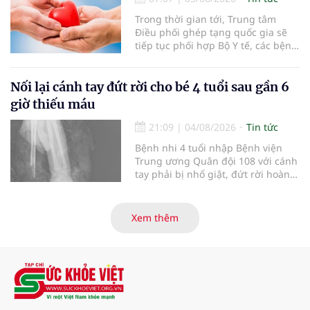
Trong thời gian tới, Trung tâm
Điều phối ghép tạng quốc gia sẽ
tiếp tục phối hợp Bộ Y tế, các bệnh
viện và các cơ quan liên quan để
mở rộng mạng lưới điều phối, tăng
cường truyền thông, hoàn thiện
Nối lại cánh tay đứt rời cho bé 4 tuổi sau gần 6
quy trình chuyên môn và hệ thống
giờ thiếu máu
pháp luật để thúc đẩy lĩnh vực
hiến và ghép mô tạng.
21:09
|
04/08/2026
Tin tức
Bệnh nhi 4 tuổi nhập Bệnh viện
Trung ương Quân đội 108 với cánh
tay phải bị nhổ giật, đứt rời hoàn
toàn do tai nạn giao thông. Dù
mạch máu, thần kinh bị tổn
thương nặng và thời gian thiếu
Xem thêm
máu kéo dài, các bác sĩ đã tái lập
tuần hoàn thành công sau ca vi
phẫu kéo dài 3 giờ.