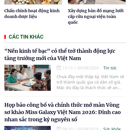
Chấn chỉnh hoạt động kinh
Xây dựng bản đồ mạng lưới
doanh dược liệu
cấp cứu ngoại viện toàn
quốc
CÁC TIN KHÁC
"Nền kinh tế bạc" có thể trở thành động lực
tăng trưởng mới của Việt Nam
15:15
|
06/08/2026
Tin tức
Chưa đầy một thập kỷ, Việt Nam sẽ
trở thành quốc gia có dân số già.
Mặc dù đây là thách thức về an
sinh xã hội, tuy nhiên cũng mở ra
"nền kinh tế bạc", lĩnh vực dự báo
có giá trị hàng tỷ USD.
Họp báo công bố và chính thức mở màn Vòng
sơ khảo Miss Galaxy Việt Nam 2026: Đỉnh cao
nhan sắc trong kỷ nguyên số
08:00
|
06/08/2026
Sức khỏe