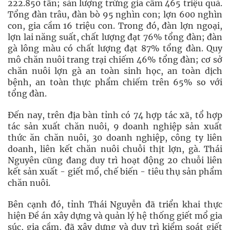
222.850 tấn; sản lượng trứng gia cầm 465 triệu quả.
Tổng đàn trâu, đàn bò 95 nghìn con; lợn 600 nghìn
con, gia cầm 16 triệu con. Trong đó, đàn lợn ngoại,
lợn lai năng suất, chất lượng đạt 76% tổng đàn; đàn
gà lông màu có chất lượng đạt 87% tổng đàn. Quy
mô chăn nuôi trang trại chiếm 46% tổng đàn; cơ sở
chăn nuôi lợn gà an toàn sinh học, an toàn dịch
bệnh, an toàn thực phẩm chiếm trên 65% so với
tổng đàn.
Đến nay, trên địa bàn tỉnh có 74 hợp tác xã, tổ hợp
tác sản xuất chăn nuôi, 9 doanh nghiệp sản xuất
thức ăn chăn nuôi, 30 doanh nghiệp, công ty liên
doanh, liên kết chăn nuôi chuỗi thịt lợn, gà. Thái
Nguyên cũng đang duy trì hoạt động 20 chuỗi liên
kết sản xuất - giết mổ, chế biến - tiêu thụ sản phẩm
chăn nuôi.
Bên cạnh đó, tỉnh Thái Nguyễn đã triển khai thực
hiện Đề án xây dựng và quản lý hệ thống giết mổ gia
súc, gia cầm, đã xây dựng và duy trì kiểm soát giết