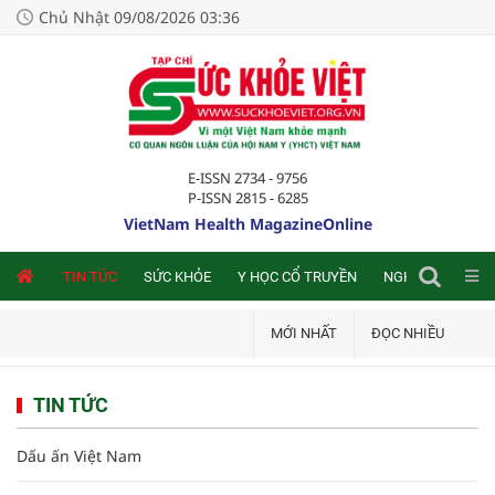
Chủ Nhật 09/08/2026 03:36
E-ISSN 2734 - 9756
P-ISSN 2815 - 6285
VietNam Health MagazineOnline
NLINE
TIN TỨC
SỨC KHỎE
Y HỌC CỔ TRUYỀN
NGHIÊN CỨU TRA
MỚI NHẤT
ĐỌC NHIỀU
TIN TỨC
Dấu ấn Việt Nam