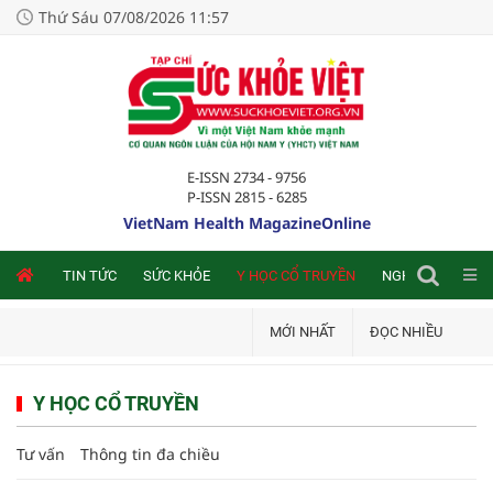
Thứ Sáu 07/08/2026 11:57
E-ISSN 2734 - 9756
P-ISSN 2815 - 6285
VietNam Health MagazineOnline
NLINE
TIN TỨC
SỨC KHỎE
Y HỌC CỔ TRUYỀN
NGHIÊN CỨU TRA
MỚI NHẤT
ĐỌC NHIỀU
Y HỌC CỔ TRUYỀN
Tư vấn
Thông tin đa chiều