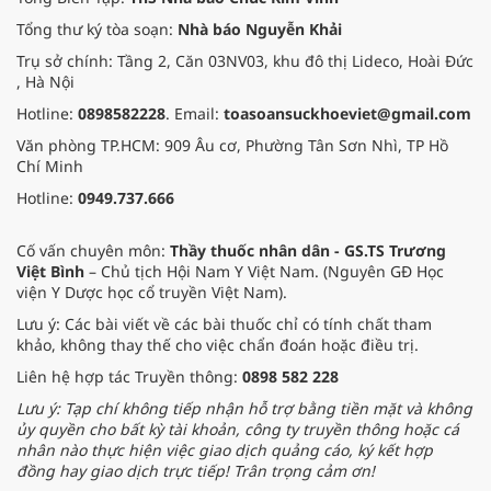
cho các cựu chiến binh trước sự
Tổng thư ký tòa soạn:
Nhà báo Nguyễn Khải
thay đổi đột ngột của thời tiết.
Trụ sở chính: Tầng 2, Căn 03NV03, khu đô thị Lideco, Hoài Đức
, Hà Nội
Hotline:
0898582228
. Email:
toasoansuckhoeviet@gmail.com
Văn phòng TP.HCM: 909 Âu cơ, Phường Tân Sơn Nhì, TP Hồ
Chí Minh
Hotline:
0949.737.666
Cố vấn chuyên môn:
Thầy thuốc nhân dân - GS.TS Trương
Việt Bình
– Chủ tịch Hội Nam Y Việt Nam. (Nguyên GĐ Học
viện Y Dược học cổ truyền Việt Nam).
Lưu ý: Các bài viết về các bài thuốc chỉ có tính chất tham
khảo, không thay thế cho việc chẩn đoán hoặc điều trị.
Liên hệ hợp tác Truyền thông:
0898 582 228
Lưu ý: Tạp chí không tiếp nhận hỗ trợ bằng tiền mặt và không
ủy quyền cho bất kỳ tài khoản, công ty truyền thông hoặc cá
nhân nào thực hiện việc giao dịch quảng cáo, ký kết hợp
đồng hay giao dịch trực tiếp! Trân trọng cảm ơn!