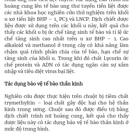
hoàng cung lên tế bào ung thư tuyến tiền liệt được
các nhà khoa học nghiên cứu thử nghiệm trên khối
u xơ tiền liệt BHP – 1, PC3 và LNCP. Dịch chiết dược
liệu được sử dụng trên các khối u này, kết quả cho
thấy các khối u bị ức chế tăng sinh tế bào và tỉ lệ ức
chế tăng sinh cao nhất trên u xơ BHP – 1. Cao
alkaloid và methanol ở trong cây có khả năng làm
chậm quá trình phân chia của tế bào, hạn chế sự
tăng sinh của khối u. Trong khi đó chất Lycorin ức
chế protein và ADN có tác dụng ngăn cản sự xâm
nhập và tiêu diệt virus bại liệt.
Tác dụng bảo vệ tế bào thần kinh
Nghiên cứu được thực hiện trên chuột bị tiêm chất
trymethyltin – loại chất gây độc hại cho hệ thần
kinh trung ương. Chuột sau đó được điều trị bằng
dịch chiết trinh nữ hoàng cung, kết quả cho thấy
dược liệu này có tác dụng bảo vệ tế bào thần kinh ở
mức độ trung bình.