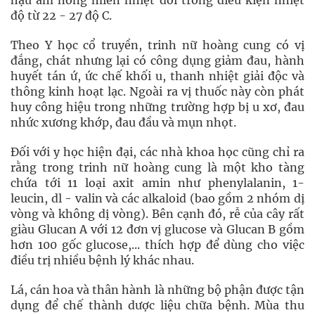
hậu ấm nóng miền nhiệt đới trong điều kiện nhiệt
độ từ 22 - 27 độ C.
Theo Y học cổ truyền, trinh nữ hoàng cung có vị
đắng, chát nhưng lại có công dụng giảm đau, hành
huyết tán ứ, ức chế khối u, thanh nhiệt giải độc và
thông kinh hoạt lạc. Ngoài ra vị thuốc này còn phát
huy công hiệu trong những trường hợp bị u xơ, đau
nhức xương khớp, đau đầu và mụn nhọt.
Đối với y học hiện đại, các nhà khoa học cũng chỉ ra
rằng trong trinh nữ hoàng cung là một kho tàng
chứa tới 11 loại axit amin như phenylalanin, 1-
leucin, dl - valin và các alkaloid (bao gồm 2 nhóm dị
vòng và không dị vòng). Bên cạnh đó, rễ của cây rất
giàu Glucan A với 12 đơn vị glucose và Glucan B gồm
hơn 100 gốc glucose,... thích hợp để dùng cho việc
điều trị nhiều bệnh lý khác nhau.
Lá, cán hoa và thân hành là những bộ phận được tận
dụng để chế thành dược liệu chữa bệnh. Mùa thu