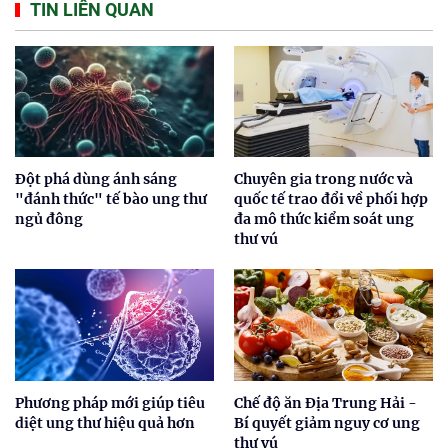
TIN LIÊN QUAN
Đột phá dùng ánh sáng
Chuyên gia trong nước và
"đánh thức" tế bào ung thư
quốc tế trao đổi về phối hợp
ngủ đông
đa mô thức kiểm soát ung
thư vú
Phương pháp mới giúp tiêu
Chế độ ăn Địa Trung Hải -
diệt ung thư hiệu quả hơn
Bí quyết giảm nguy cơ ung
thư vú