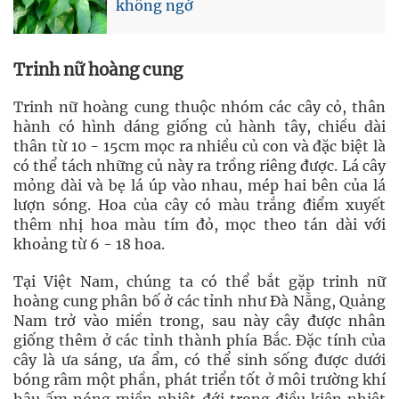
không ngờ
Trinh nữ hoàng cung
Trinh nữ hoàng cung thuộc nhóm các cây cỏ, thân
hành có hình dáng giống củ hành tây, chiều dài
thân từ 10 - 15cm mọc ra nhiều củ con và đặc biệt là
có thể tách những củ này ra trồng riêng được. Lá cây
mỏng dài và bẹ lá úp vào nhau, mép hai bên của lá
lượn sóng. Hoa của cây có màu trắng điểm xuyết
thêm nhị hoa màu tím đỏ, mọc theo tán dài với
khoảng từ 6 - 18 hoa.
Tại Việt Nam, chúng ta có thể bắt gặp trinh nữ
hoàng cung phân bố ở các tỉnh như Đà Nẵng, Quảng
Nam trở vào miền trong, sau này cây được nhân
giống thêm ở các tỉnh thành phía Bắc. Đặc tính của
cây là ưa sáng, ưa ẩm, có thể sinh sống được dưới
bóng râm một phần, phát triển tốt ở môi trường khí