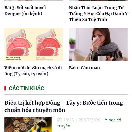
Bài 3: Sốt xuất huyết
Nhận Thức Luận Trong Tư
Dengue (ôn bệnh)
Tưởng Y Học Của Đại Danh Y
Thiền Sư Tuệ Tĩnh
Viêm mũi do vận mạch và dị
Bài 1: Cảm mạo
ứng (Tỵ cừu, tỵ uyên)
CÁC TIN KHÁC
Điều trị kết hợp Đông - Tây y: Bước tiến trong
chuẩn hóa chuyên môn
18:25
|
20/07/2026
Y học cổ
truyền