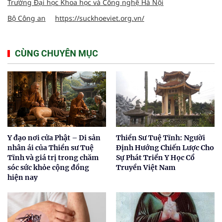
Trường Đại học Khoa học và Công nghệ Hà Nội
Bộ Công an
https://suckhoeviet.org.vn/
CÙNG CHUYÊN MỤC
Y đạo nơi cửa Phật – Di sản
Thiền Sư Tuệ Tĩnh: Người
nhân ái của Thiền sư Tuệ
Định Hướng Chiến Lược Cho
Tĩnh và giá trị trong chăm
Sự Phát Triển Y Học Cổ
sóc sức khỏe cộng đồng
Truyền Việt Nam
hiện nay