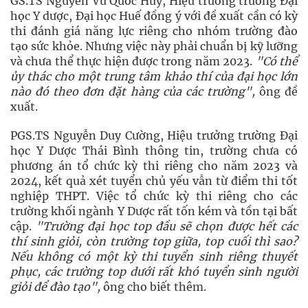
GS.TS Nguyễn Vũ Quốc Huy, Hiệu trưởng trường Đại
học Y dược, Đại học Huế đồng ý với đề xuất cần có kỳ
thi đánh giá năng lực riêng cho nhóm trường đào
tạo sức khỏe. Nhưng việc này phải chuẩn bị kỹ lưỡng
và chưa thể thực hiện được trong năm 2023.
"Có thể
ủy thác cho một trung tâm khảo thí của đại học lớn
nào đó theo đơn đặt hàng của các trường",
ông đề
xuất.
PGS.TS Nguyễn Duy Cường, Hiệu trưởng trường Đại
học Y Dược Thái Bình thông tin, trường chưa có
phương án tổ chức kỳ thi riêng cho năm 2023 và
2024, kết quả xét tuyển chủ yếu vẫn từ điểm thi tốt
nghiệp THPT. Việc tổ chức kỳ thi riêng cho các
trường khối ngành Y Dược rất tốn kém và tồn tại bất
cập.
"Trường đại học top đầu sẽ chọn được hết các
thí sinh giỏi, còn trường top giữa, top cuối thì sao?
Nếu không có một kỳ thi tuyển sinh riêng thuyết
phục, các trường top dưới rất khó tuyển sinh người
giỏi để đào tạo",
ông cho biết thêm.