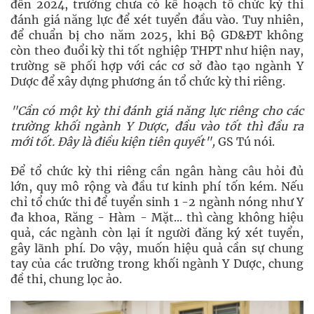
đến 2024, trường chưa có kế hoạch tổ chức kỳ thi
đánh giá năng lực để xét tuyển đầu vào. Tuy nhiên,
để chuẩn bị cho năm 2025, khi Bộ GD&ĐT không
còn theo đuổi kỳ thi tốt nghiệp THPT như hiện nay,
trường sẽ phối hợp với các cơ sở đào tạo ngành Y
Dược để xây dựng phương án tổ chức kỳ thi riêng.
"Cần có một kỳ thi đánh giá năng lực riêng cho các
trường khối ngành Y Dược, đầu vào tốt thì đầu ra
mới tốt. Đây là điều kiện tiên quyết",
GS Tú nói.
Để tổ chức kỳ thi riêng cần ngân hàng câu hỏi đủ
lớn, quy mô rộng và đầu tư kinh phí tốn kém. Nếu
chỉ tổ chức thi để tuyển sinh 1 -2 ngành nóng như Y
đa khoa, Răng - Hàm - Mặt... thì càng không hiệu
quả, các ngành còn lại ít người đăng ký xét tuyển,
gây lãnh phí. Do vậy, muốn hiệu quả cần sự chung
tay của các trường trong khối ngành Y Dược, chung
đề thi, chung lọc ảo.