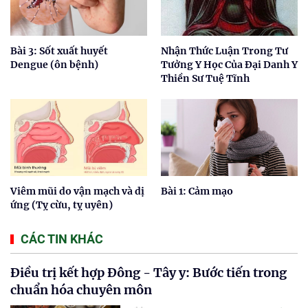
Bài 3: Sốt xuất huyết
Nhận Thức Luận Trong Tư
Dengue (ôn bệnh)
Tưởng Y Học Của Đại Danh Y
Thiền Sư Tuệ Tĩnh
Viêm mũi do vận mạch và dị
Bài 1: Cảm mạo
ứng (Tỵ cừu, tỵ uyên)
CÁC TIN KHÁC
Điều trị kết hợp Đông - Tây y: Bước tiến trong
chuẩn hóa chuyên môn