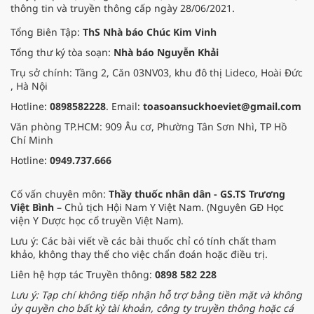
thông tin và truyền thông cấp ngày 28/06/2021.
pháp Nam y thuần Việt, giúp xoa
dịu cơn đau và nâng cao sức khỏe
Tổng Biên Tập:
ThS Nhà báo Chúc Kim Vinh
cho các cựu chiến binh trước sự
Tổng thư ký tòa soạn:
Nhà báo Nguyễn Khải
thay đổi đột ngột của thời tiết.
Trụ sở chính: Tầng 2, Căn 03NV03, khu đô thị Lideco, Hoài Đức
, Hà Nội
Hotline:
0898582228
. Email:
toasoansuckhoeviet@gmail.com
Văn phòng TP.HCM: 909 Âu cơ, Phường Tân Sơn Nhì, TP Hồ
Chí Minh
Hotline:
0949.737.666
Cố vấn chuyên môn:
Thầy thuốc nhân dân - GS.TS Trương
Việt Bình
– Chủ tịch Hội Nam Y Việt Nam. (Nguyên GĐ Học
viện Y Dược học cổ truyền Việt Nam).
Lưu ý: Các bài viết về các bài thuốc chỉ có tính chất tham
khảo, không thay thế cho việc chẩn đoán hoặc điều trị.
Liên hệ hợp tác Truyền thông:
0898 582 228
Lưu ý: Tạp chí không tiếp nhận hỗ trợ bằng tiền mặt và không
ủy quyền cho bất kỳ tài khoản, công ty truyền thông hoặc cá