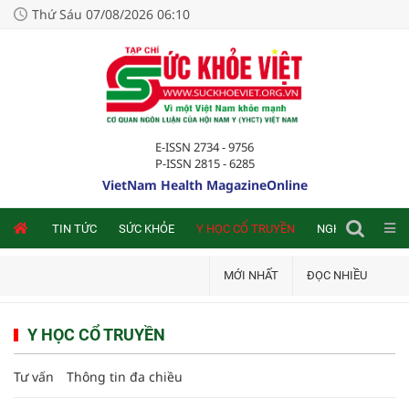
Thứ Sáu 07/08/2026 06:10
E-ISSN 2734 - 9756
P-ISSN 2815 - 6285
VietNam Health MagazineOnline
NLINE
TIN TỨC
SỨC KHỎE
Y HỌC CỔ TRUYỀN
NGHIÊN CỨU TRA
MỚI NHẤT
ĐỌC NHIỀU
Y HỌC CỔ TRUYỀN
Tư vấn
Thông tin đa chiều