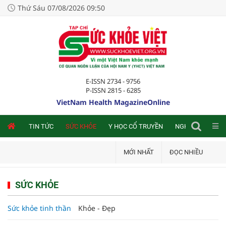
Thứ Sáu 07/08/2026 09:50
E-ISSN 2734 - 9756
P-ISSN 2815 - 6285
VietNam Health MagazineOnline
NLINE
TIN TỨC
SỨC KHỎE
Y HỌC CỔ TRUYỀN
NGHIÊN CỨU TRA
MỚI NHẤT
ĐỌC NHIỀU
SỨC KHỎE
Sức khỏe tinh thần
Khỏe - Đẹp