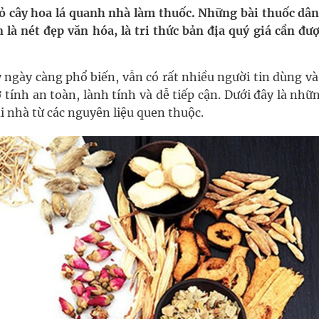
 Máu Của Các Loài Nhân Sâm (Panax Spp.): Tổng
cỏ cây hoa lá quanh nhà làm thuốc. Những bài thuốc dân
là nét đẹp văn hóa, là tri thức bản địa quý giá cần đượ
oàn quốc
y ngày càng phổ biến, vẫn có rất nhiều người tin dùng v
tính an toàn, lành tính và dễ tiếp cận. Dưới đây là nhữ
g, nhiệt độ cao nhất 35 độ
i nhà từ các nguyên liệu quen thuộc.
kỳ, khám sàng lọc cho người dân