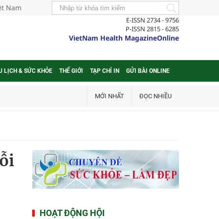
iệt Nam
E-ISSN 2734 - 9756
P-ISSN 2815 - 6285
VietNam Health MagazineOnline
U LỊCH & SỨC KHỎE
THẾ GIỚI
TẠP CHÍ IN
GỬI BÀI ONLINE
MỚI NHẤT
ĐỌC NHIỀU
ỗi
HOẠT ĐỘNG HỘI