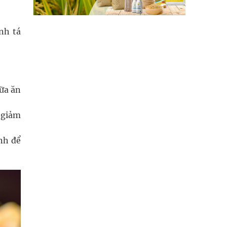
nh tá
ữa ăn
 giảm
nh để