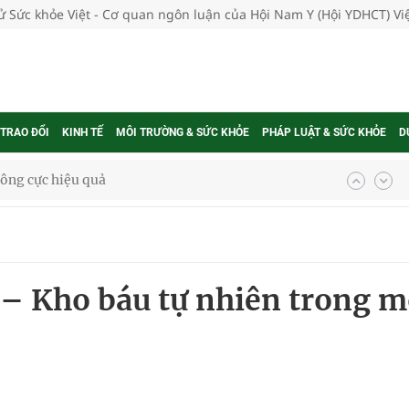
tử Sức khỏe Việt - Cơ quan ngôn luận của Hội Nam Y (Hội YDHCT) V
 TRAO ĐỔI
KINH TẾ
MÔI TRƯỜNG & SỨC KHỎE
PHÁP LUẬT & SỨC KHỎE
D
ông cực hiệu quả
 chuyên gia
 – Kho báu tự nhiên trong m
nghiệm thực tế
ngừa ung thư