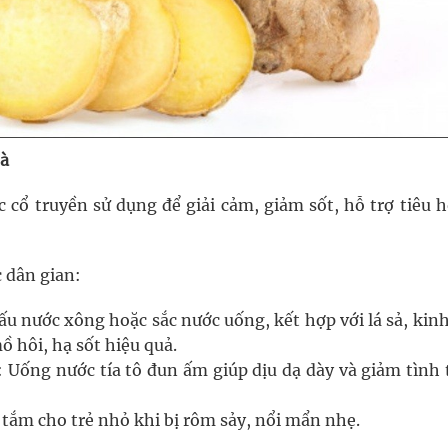
hà
ọc cổ truyền sử dụng để giải cảm, giảm sốt, hỗ trợ tiêu 
c dân gian:
 nấu nước xông hoặc sắc nước uống, kết hợp với lá sả, kinh
 hôi, hạ sốt hiệu quả.
Uống nước tía tô đun ấm giúp dịu dạ dày và giảm tình 
 tắm cho trẻ nhỏ khi bị rôm sảy, nổi mẩn nhẹ.