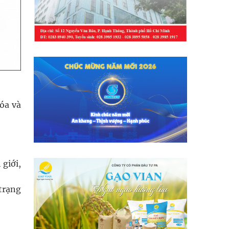
hóa và
 giới,
trạng