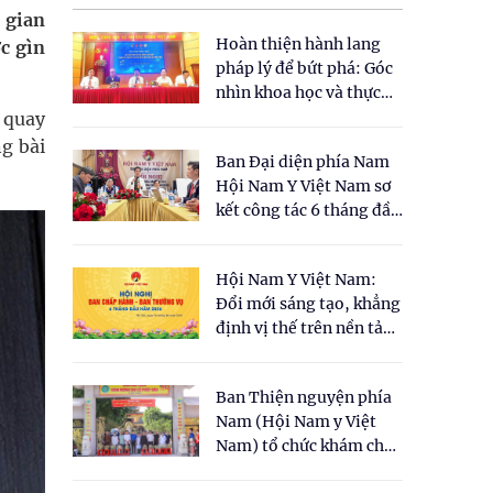
 gian
Hoàn thiện hành lang
c gìn
pháp lý để bứt phá: Góc
nhìn khoa học và thực
tiễn tại Tọa đàm " Đề
à quay
xuất một số nội dung
ng bài
Ban Đại diện phía Nam
cho Luật Y dược cổ
Hội Nam Y Việt Nam sơ
truyền Việt Nam"
kết công tác 6 tháng đầu
năm 2026
Hội Nam Y Việt Nam:
Đổi mới sáng tạo, khẳng
định vị thế trên nền tảng
y học cổ truyền và khoa
học hiện đại
Ban Thiện nguyện phía
Nam (Hội Nam y Việt
Nam) tổ chức khám chữa
bệnh y học cổ truyền và