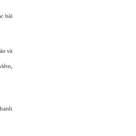
c bài
ráo và
viêm,
chanh