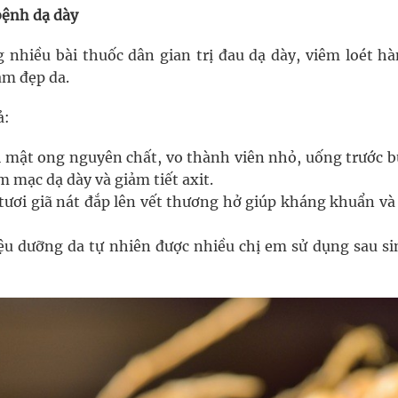
bệnh dạ dày
 nhiều bài thuốc dân gian trị đau dạ dày, viêm loét hà
àm đẹp da.
ả:
 mật ong nguyên chất, vo thành viên nhỏ, uống trước b
m mạc dạ dày và giảm tiết axit.
tươi giã nát đắp lên vết thương hở giúp kháng khuẩn và
iệu dưỡng da tự nhiên được nhiều chị em sử dụng sau si