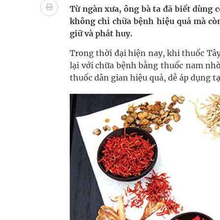
Tác Dụng Chống Kết Tập Tiểu Cầu Và Chống Đông
Từ ngàn xưa, ông bà ta đã biết dùng 
không chỉ chữa bệnh hiệu quả mà còn 
Quan Bằng Chứng Dược Lý Và Cơ Chế Phân Tử
giữ và phát huy.
Xây dựng bản đồ mạng lưới cấp cứu ngoại viện t
Trong thời đại hiện nay, khi thuốc Tâ
lại với chữa bệnh bằng thuốc nam nhờ 
Dự báo thời tiết ngày 08/8/2026: Bắc Bộ nắng nón
thuốc dân gian hiệu quả, dễ áp dụng tạ
Đắk Lắk: Đẩy nhanh tiến độ khám sức khỏe định 