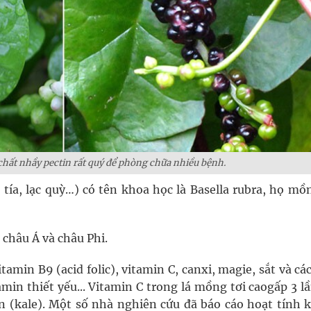
hất nhầy pectin rất quý để phòng chữa nhiều bệnh.
ía, lạc quỳ…) có tên khoa học là Basella rubra, họ mồ
c châu Á và châu Phi.
tamin B9 (acid folic), vitamin C, canxi, magie, sắt và cá
amin thiết yếu... Vitamin C trong lá mồng tơi caogấp 3 l
oăn (kale). Một số nhà nghiên cứu đã báo cáo hoạt tính 