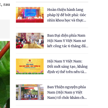
t, rau
Hoàn thiện hành lang
pháp lý để bứt phá: Góc
nhìn khoa học và thực
tiễn tại Tọa đàm " Đề
xuất một số nội dung
Ban Đại diện phía Nam
cho Luật Y dược cổ
Hội Nam Y Việt Nam sơ
truyền Việt Nam"
kết công tác 6 tháng đầu
năm 2026
Hội Nam Y Việt Nam:
Đổi mới sáng tạo, khẳng
định vị thế trên nền tảng
y học cổ truyền và khoa
học hiện đại
Ban Thiện nguyện phía
Nam (Hội Nam y Việt
Nam) tổ chức khám chữa
bệnh y học cổ truyền và