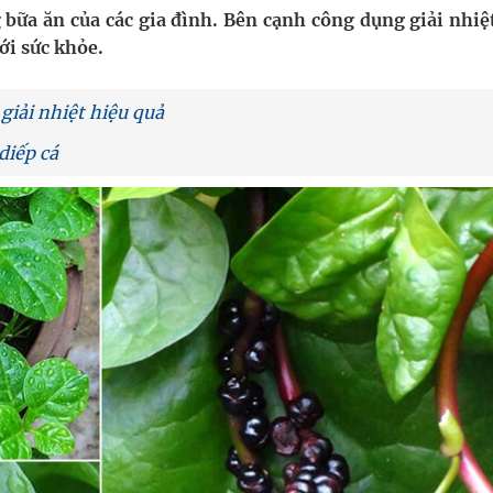
 bữa ăn của các gia đình. Bên cạnh công dụng giải nhiệ
ới sức khỏe.
oàn quốc
g trưởng mới của Việt Nam
giải nhiệt hiệu quả
diếp cá
kỳ, khám sàng lọc cho người dân
ông cực hiệu quả