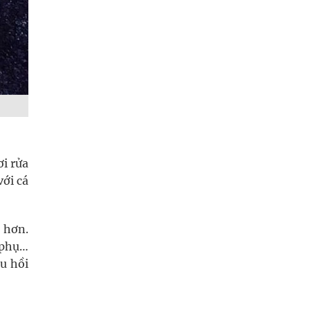
ơi rửa
với cá
 hơn.
i phụ…
u hồi