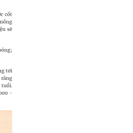
ớc cốt
u mồng
ện sẽ
bỏng;
ng tơi
, răng
tuổi.
.000 -