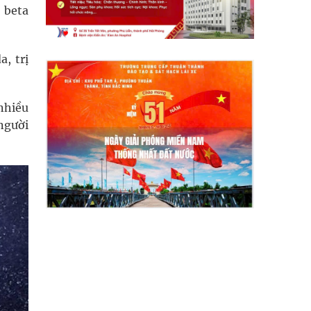
 beta
a, trị
nhiều
người