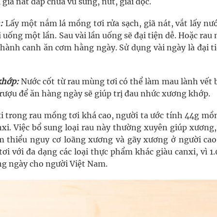
giã nát đắp chữa vú sưng, nứt, giải độc.
:
Lấy một nắm lá mồng tơi rửa sạch, giã nát, vắt lấy nư
 uống một lần. Sau vài lần uống sẽ đại tiện dễ. Hoặc ra
hành canh ăn cơm hằng ngày. Sử dụng vài ngày là đại ti
khớp:
Nước cốt từ rau mùng tơi có thể làm mau lành vết 
rượu để ăn hàng ngày sẽ giúp trị đau nhức xương khớp.
trong rau mồng tơi khá cao, người ta ước tính 44g mồ
anxi. Việc bổ sung loại rau này thường xuyên giúp xương
hiểu nguy cơ loãng xương và gãy xương ở người cao 
i với đa dạng các loại thực phẩm khác giàu canxi, vì 1
ng ngày cho người Việt Nam.