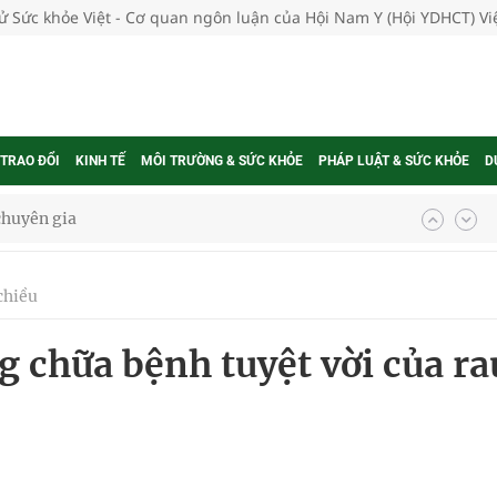
tử Sức khỏe Việt - Cơ quan ngôn luận của Hội Nam Y (Hội YDHCT) V
 TRAO ĐỔI
KINH TẾ
MÔI TRƯỜNG & SỨC KHỎE
PHÁP LUẬT & SỨC KHỎE
D
 chuyên gia
chiều
nghiệm thực tế
g chữa bệnh tuyệt vời của ra
ngừa ung thư
 Máu Của Các Loài Nhân Sâm (Panax Spp.): Tổng