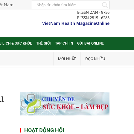
iệt Nam
E-ISSN 2734 - 9756
P-ISSN 2815 - 6285
VietNam Health MagazineOnline
U LỊCH & SỨC KHỎE
THẾ GIỚI
TẠP CHÍ IN
GỬI BÀI ONLINE
MỚI NHẤT
ĐỌC NHIỀU
u
HOẠT ĐỘNG HỘI