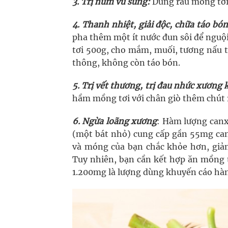
3. Trị núm vú sưng:
Dùng rau mồng tơi 
4. Thanh nhiệt, giải độc, chữa táo bón
pha thêm một ít nước đun sôi để nguội
tơi 500g, cho mắm, muối, tương nấu t
thông, không còn táo bón.
5. Trị vết thương, trị đau nhức xương 
hầm mồng tơi với chân giò thêm chút 
6. Ngừa loãng xương
: Hàm lượng canxi 
(một bát nhỏ) cung cấp gần 55mg c
và móng của bạn chắc khỏe hơn, giảm t
Tuy nhiên, bạn cần kết hợp ăn mồng tơ
1.200mg là lượng dùng khuyến cáo hà