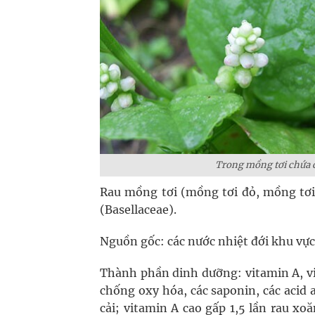
Trong mồng tơi chứa c
Rau mồng tơi (mồng tơi đỏ, mồng tơi t
(Basellaceae).
Nguồn gốc: các nước nhiệt đới khu vự
Thành phần dinh dưỡng: vitamin A, vi
chống oxy hóa, các saponin, các acid 
cải; vitamin A cao gấp 1,5 lần rau x