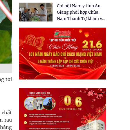
tặng quà cho 150 người
Chi hội Nam y tỉnh An
dân tại xã Tân Tập
Giang phối hợp Chùa
Nam Thạnh Tự khám và
cấp thuốc miễn phí cho
nhân dân
ng tơi
c chất
ần rau
kháng