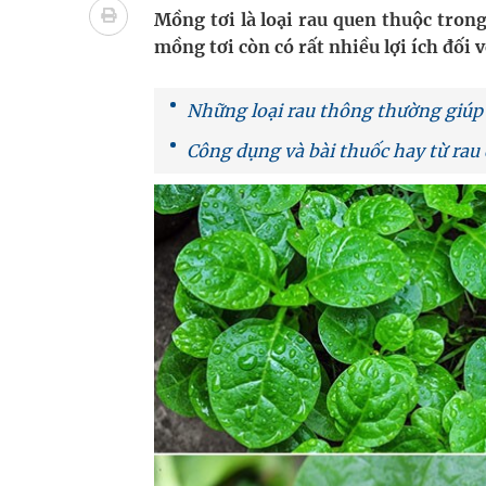
Quan Bằng Chứng Dược Lý Và Cơ Chế Phân Tử
Mồng tơi là loại rau quen thuộc trong
mồng tơi còn có rất nhiều lợi ích đối v
Xây dựng bản đồ mạng lưới cấp cứu ngoại viện t
"Nền kinh tế bạc" có thể trở thành động lực tăn
Những loại rau thông thường giúp 
Công dụng và bài thuốc hay từ rau 
Đắk Lắk: Đẩy nhanh tiến độ khám sức khỏe định 
Tổng hợp những cách trị thâm body nách, bẹn, m