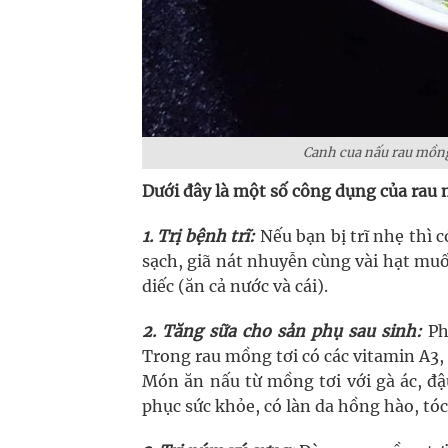
Canh cua nấu rau mồng
Dưới đây là một số công dụng của rau 
1. Trị bệnh trĩ:
Nếu bạn bị trĩ nhẹ thì 
sạch, giã nát nhuyễn cùng vài hạt muố
diếc (ăn cả nước và cái).
2. Tăng sữa cho sản phụ sau sinh:
Ph
Trong rau mồng tơi có các vitamin A3, 
Món ăn nấu từ mồng tơi với gà ác, đ
phục sức khỏe, có làn da hồng hào, tó