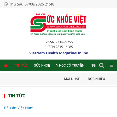
Thứ Sáu 07/08/2026 21:48
E-ISSN 2734 - 9756
P-ISSN 2815 - 6285
VietNam Health MagazineOnline
NLINE
TIN TỨC
SỨC KHỎE
Y HỌC CỔ TRUYỀN
NGHIÊN CỨU TRA
MỚI NHẤT
ĐỌC NHIỀU
TIN TỨC
Dấu ấn Việt Nam