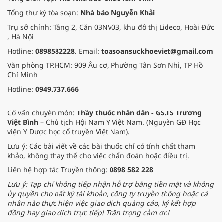
Tổng thư ký tòa soạn:
Nhà báo Nguyễn Khải
Trụ sở chính: Tầng 2, Căn 03NV03, khu đô thị Lideco, Hoài Đức
, Hà Nội
Hotline:
0898582228
. Email:
toasoansuckhoeviet@gmail.com
Văn phòng TP.HCM: 909 Âu cơ, Phường Tân Sơn Nhì, TP Hồ
Chí Minh
Hotline:
0949.737.666
Cố vấn chuyên môn:
Thầy thuốc nhân dân - GS.TS Trương
Việt Bình
– Chủ tịch Hội Nam Y Việt Nam. (Nguyên GĐ Học
viện Y Dược học cổ truyền Việt Nam).
Lưu ý: Các bài viết về các bài thuốc chỉ có tính chất tham
khảo, không thay thế cho việc chẩn đoán hoặc điều trị.
Liên hệ hợp tác Truyền thông:
0898 582 228
Lưu ý: Tạp chí không tiếp nhận hỗ trợ bằng tiền mặt và không
ủy quyền cho bất kỳ tài khoản, công ty truyền thông hoặc cá
nhân nào thực hiện việc giao dịch quảng cáo, ký kết hợp
đồng hay giao dịch trực tiếp! Trân trọng cảm ơn!