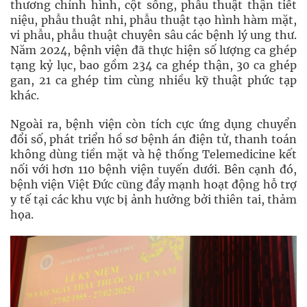
thương chỉnh hình, cột sống, phẫu thuật thận tiết
niệu, phẫu thuật nhi, phẫu thuật tạo hình hàm mặt,
vi phẫu, phẫu thuật chuyên sâu các bệnh lý ung thư.
Năm 2024, bệnh viện đã thực hiện số lượng ca ghép
tạng kỷ lục, bao gồm 234 ca ghép thận, 30 ca ghép
gan, 21 ca ghép tim cùng nhiều kỹ thuật phức tạp
khác.
Ngoài ra, bệnh viện còn tích cực ứng dụng chuyển
đổi số, phát triển hồ sơ bệnh án điện tử, thanh toán
không dùng tiền mặt và hệ thống Telemedicine kết
nối với hơn 110 bệnh viện tuyến dưới. Bên cạnh đó,
bệnh viện Việt Đức cũng đẩy mạnh hoạt động hỗ trợ
y tế tại các khu vực bị ảnh hưởng bởi thiên tai, thảm
họa.