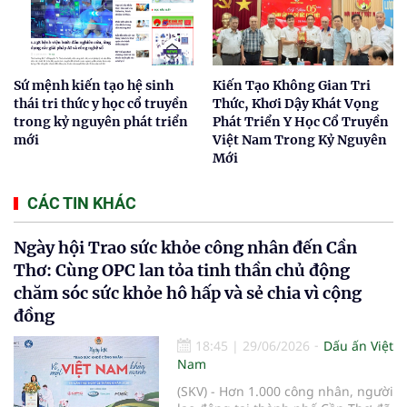
Sứ mệnh kiến tạo hệ sinh
Kiến Tạo Không Gian Tri
thái tri thức y học cổ truyền
Thức, Khơi Dậy Khát Vọng
trong kỷ nguyên phát triển
Phát Triển Y Học Cổ Truyền
mới
Việt Nam Trong Kỷ Nguyên
Mới
CÁC TIN KHÁC
Ngày hội Trao sức khỏe công nhân đến Cần
Thơ: Cùng OPC lan tỏa tinh thần chủ động
chăm sóc sức khỏe hô hấp và sẻ chia vì cộng
đồng
18:45
|
29/06/2026
Dấu ấn Việt
Nam
(SKV) - Hơn 1.000 công nhân, người