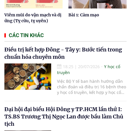
Viêm mũi do vận mạch và dị
Bài 1: Cảm mạo
ứng (Tỵ cừu, tỵ uyên)
CÁC TIN KHÁC
Điều trị kết hợp Đông - Tây y: Bước tiến trong
chuẩn hóa chuyên môn
18:25
|
20/07/2026
Y học cổ
truyền
Việc Bộ Y tế ban hành hướng dẫn
chẩn đoán và điều trị 16 bệnh theo
y học cổ truyền, kết hợp y học cổ
truyền với y học hiện đại đã bổ
sung căn cứ chuyên môn thống
Đại hội đại biểu Hội Đông y TP.HCM lần thứ I:
nhất cho các cơ sở khám, chữa
bệnh. Giá trị của tài liệu không chỉ
TS.BS Trương Thị Ngọc Lan được bầu làm Chủ
nằm ở việc mở rộng danh mục
tịch
bệnh, mà còn ở yêu cầu phối hợp