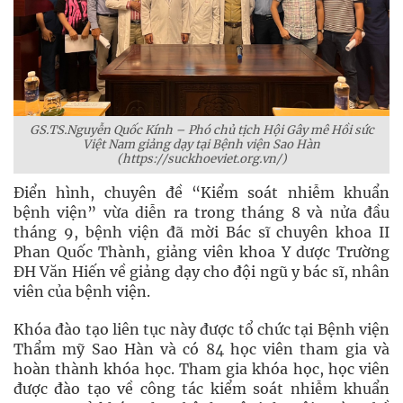
GS.TS.Nguyễn Quốc Kính – Phó chủ tịch Hội Gây mê Hồi sức
Việt Nam giảng dạy tại Bệnh viện Sao Hàn
(
https://suckhoeviet.org.vn/)
Điển hình, chuyên đề “Kiểm soát nhiễm khuẩn
bệnh viện” vừa diễn ra trong tháng 8 và nửa đầu
tháng 9, bệnh viện đã mời Bác sĩ chuyên khoa II
Phan Quốc Thành, giảng viên khoa Y dược Trường
ĐH Văn Hiến về giảng dạy cho đội ngũ y bác sĩ, nhân
viên của bệnh viện.
Khóa đào tạo liên tục này được tổ chức tại Bệnh viện
Thẩm mỹ Sao Hàn và có 84 học viên tham gia và
hoàn thành khóa học. Tham gia khóa học, học viên
được đào tạo về công tác kiểm soát nhiễm khuẩn