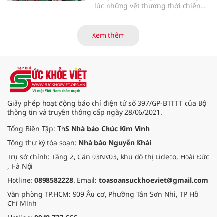
lúc những vết thương thời chiến
của các thương bệnh binh tại
Trung tâm Điều dưỡng thương
binh và người có công Long Đất
Xem thêm
(nay thuộc xã Long Hải, TP. Hồ Chí
Minh) bắt đầu “thức giấc”. Thấu
hiểu và sẻ chia với nỗi đau xương
tủy ấy, chuyến khám chữa bệnh
thiện nguyện của đoàn thầy thuốc
Hội Nam y Việt Nam không chỉ
mang theo tình cảm tri ân, mà còn
Giấy phép hoạt động báo chí điện tử số 397/GP-BTTTT của Bộ
đem đến hơi ấm từ những phương
thông tin và truyền thông cấp ngày 28/06/2021.
pháp Nam y thuần Việt, giúp xoa
dịu cơn đau và nâng cao sức khỏe
Tổng Biên Tập:
ThS Nhà báo Chúc Kim Vinh
cho các cựu chiến binh trước sự
Tổng thư ký tòa soạn:
Nhà báo Nguyễn Khải
thay đổi đột ngột của thời tiết.
Trụ sở chính: Tầng 2, Căn 03NV03, khu đô thị Lideco, Hoài Đức
, Hà Nội
Hotline:
0898582228
. Email:
toasoansuckhoeviet@gmail.com
Văn phòng TP.HCM: 909 Âu cơ, Phường Tân Sơn Nhì, TP Hồ
Chí Minh