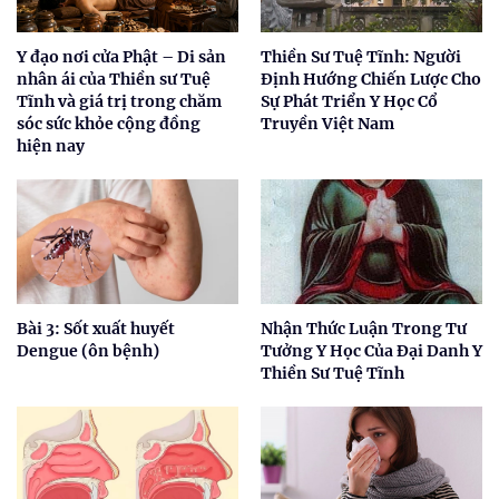
Y đạo nơi cửa Phật – Di sản
Thiền Sư Tuệ Tĩnh: Người
nhân ái của Thiền sư Tuệ
Định Hướng Chiến Lược Cho
Tĩnh và giá trị trong chăm
Sự Phát Triển Y Học Cổ
sóc sức khỏe cộng đồng
Truyền Việt Nam
hiện nay
Bài 3: Sốt xuất huyết
Nhận Thức Luận Trong Tư
Dengue (ôn bệnh)
Tưởng Y Học Của Đại Danh Y
Thiền Sư Tuệ Tĩnh