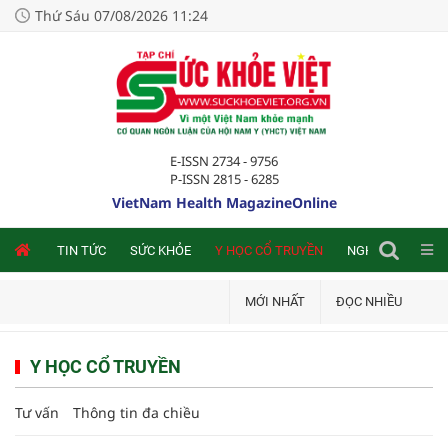
Thứ Sáu 07/08/2026 11:24
E-ISSN 2734 - 9756
P-ISSN 2815 - 6285
VietNam Health MagazineOnline
NLINE
TIN TỨC
SỨC KHỎE
Y HỌC CỔ TRUYỀN
NGHIÊN CỨU TRA
MỚI NHẤT
ĐỌC NHIỀU
Y HỌC CỔ TRUYỀN
Tư vấn
Thông tin đa chiều