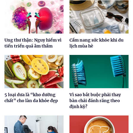
Ung thư thận: Nguy hiểm vì
Cẩm nang sức khỏe khi du
tiến triển quá âm thầm
lịch mùa hè
5 loại dưa là “kho dưỡng
Vì sao bắt buộc phải thay
chất” cho làn da khỏe đẹp
bàn chải đánh răng theo
định kỳ?