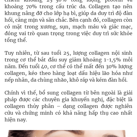
khoảng 70% trong cấu trúc da. Collagen tạo nên
khung nâng đỡ cho lớp hạ bì, giúp da duy trì độ đàn
hồi, căng mịn và săn chắc. Bên cạnh đó, collagen còn
có mặt trong xương, sụn, mạch máu và giác mạc,
đóng vai trò quan trọng trong việc duy trì sức khỏe
tổng thể.
Tuy nhiên, từ sau tuổi 25, lượng collagen nội sinh
trong cơ thể bắt đầu suy giảm khoảng 1-1,5% mỗi
năm. Đến tuổi 40, cơ thể có thể mất đến 30% lượng
collagen, kéo theo hàng loạt dấu hiệu lão hóa như
nếp nhăn, da chùng nhão, khô ráp và kém đàn hồi.
Chính vì thế, bổ sung collagen từ bên ngoài là giải
pháp được các chuyên gia khuyến nghị, đặc biệt là
collagen thủy phân – dạng collagen được nghiên
cứu và chứng minh có khả năng hấp thụ cao nhất
hiện nay.