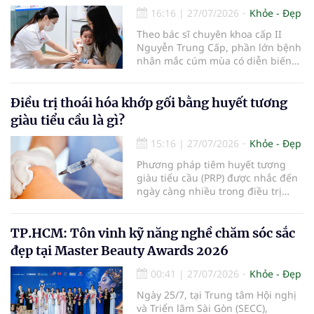
16:16
|
27/07/2026
Khỏe - Đẹp
Theo bác sĩ chuyên khoa cấp II
Nguyễn Trung Cấp, phần lớn bệnh
nhân mắc cúm mùa có diễn biến
nhẹ với các triệu chứng thường
gặp như sốt, ho, đau mỏi người, sổ
mũi và có thể hồi phục sau khoảng
Điều trị thoái hóa khớp gối bằng huyết tương
5-7 ngày. Tuy nhiên, vẫn có một tỷ
giàu tiểu cầu là gì?
lệ bệnh nhân tiến triển nặng, thậm
chí tử vong do các biến chứng của
15:16
|
27/07/2026
Khỏe - Đẹp
bệnh.
Phương pháp tiêm huyết tương
giàu tiểu cầu (PRP) được nhắc đến
ngày càng nhiều trong điều trị
thoái hóa khớp gối với kỳ vọng cải
thiện chức năng vận động và làm
chậm tiến triển bệnh. Vậy PRP hoạt
TP.HCM: Tôn vinh kỹ năng nghề chăm sóc sắc
động theo cơ chế nào, mang lại
đẹp tại Master Beauty Awards 2026
hiệu quả ra sao và những ai sẽ
phù hợp với phương pháp này?
00:41
|
27/07/2026
Khỏe - Đẹp
Ngày 25/7, tại Trung tâm Hội nghị
và Triển lãm Sài Gòn (SECC),