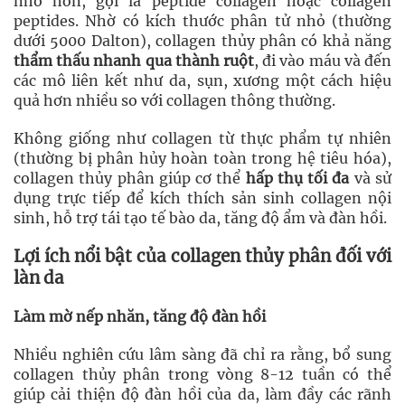
nhỏ hơn, gọi là peptide collagen hoặc collagen
peptides. Nhờ có kích thước phân tử nhỏ (thường
dưới 5000 Dalton), collagen thủy phân có khả năng
thẩm thấu nhanh qua thành ruột
, đi vào máu và đến
các mô liên kết như da, sụn, xương một cách hiệu
quả hơn nhiều so với collagen thông thường.
Không giống như collagen từ thực phẩm tự nhiên
(thường bị phân hủy hoàn toàn trong hệ tiêu hóa),
collagen thủy phân giúp cơ thể
hấp thụ tối đa
và sử
dụng trực tiếp để kích thích sản sinh collagen nội
sinh, hỗ trợ tái tạo tế bào da, tăng độ ẩm và đàn hồi.
Lợi ích nổi bật của collagen thủy phân đối với
làn da
Làm mờ nếp nhăn, tăng độ đàn hồi
Nhiều nghiên cứu lâm sàng đã chỉ ra rằng, bổ sung
collagen thủy phân trong vòng 8-12 tuần có thể
giúp cải thiện độ đàn hồi của da, làm đầy các rãnh