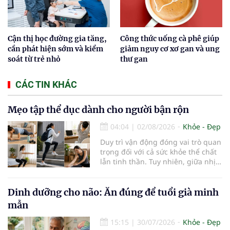
Cận thị học đường gia tăng,
Công thức uống cà phê giúp
cần phát hiện sớm và kiểm
giảm nguy cơ xơ gan và ung
soát từ trẻ nhỏ
thư gan
CÁC TIN KHÁC
Mẹo tập thể dục dành cho người bận rộn
04:04
|
02/08/2026
Khỏe - Đẹp
Duy trì vận động đóng vai trò quan
trọng đối với cả sức khỏe thể chất
lẫn tinh thần. Tuy nhiên, giữa nhịp
sống bận rộn và nhiều trách nhiệm
cần cân bằng, việc dành thời gian
cho các hoạt động tập luyện
Dinh dưỡng cho não: Ăn đúng để tuổi già minh
thường trở thành một thách thức
mẫn
không nhỏ…
15:15
|
30/07/2026
Khỏe - Đẹp