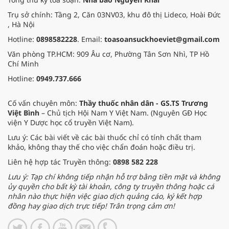
Trụ sở chính: Tầng 2, Căn 03NV03, khu đô thị Lideco, Hoài Đức
, Hà Nội
Hotline:
0898582228
. Email:
toasoansuckhoeviet@gmail.com
Văn phòng TP.HCM: 909 Âu cơ, Phường Tân Sơn Nhì, TP Hồ
Chí Minh
Hotline:
0949.737.666
Cố vấn chuyên môn:
Thầy thuốc nhân dân - GS.TS Trương
Việt Bình
– Chủ tịch Hội Nam Y Việt Nam. (Nguyên GĐ Học
viện Y Dược học cổ truyền Việt Nam).
Lưu ý: Các bài viết về các bài thuốc chỉ có tính chất tham
khảo, không thay thế cho việc chẩn đoán hoặc điều trị.
Liên hệ hợp tác Truyền thông:
0898 582 228
Lưu ý: Tạp chí không tiếp nhận hỗ trợ bằng tiền mặt và không
ủy quyền cho bất kỳ tài khoản, công ty truyền thông hoặc cá
nhân nào thực hiện việc giao dịch quảng cáo, ký kết hợp
đồng hay giao dịch trực tiếp! Trân trọng cảm ơn!