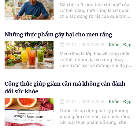
Não bộ là “trung tâm chỉ huy” của
cơ thể, đồng thời cũng là cơ quan
chịu tác động rõ rệt của quá trình
lão hóa. Một chế độ dinh dưỡng
khoa học, kết hợp lối sống lành
mạnh, có thể góp phần bảo vệ tế
Những thực phẩm gây hại cho men răng
bào thần kinh, duy trì trí nhớ và
07:07
|
30/07/2026
Khỏe - Đẹp
giúp NCT sống minh mẫn, tự chủ
lâu hơn.
Men răng là lớp bảo vệ cứng nhất
cơ thể, nhưng lại vô cùng nhạy
cảm trước axit và đường. khi độ pH
trong miệng giảm xuống dưới 5,5,
men răng sẽ bắt đầu mềm đi, mở
đường cho vi khuẩn tấn công và
Công thức giúp giảm cân mà không cần đánh
dẫn đến mòn men răng, sâu răng.
đổi sức khỏe
Dưới đây là những thực phẩm gây
hại cho men răng.
04:04
|
30/07/2026
Khỏe - Đẹp
Trước khi áp dụng bất kỳ phương
pháp giảm cân nào, cần hiểu rằng
các loại thực phẩm bổ sung, chế
độ ăn kiêng khắt khe hoặc sản
phẩm thay thế bữa ăn không phải