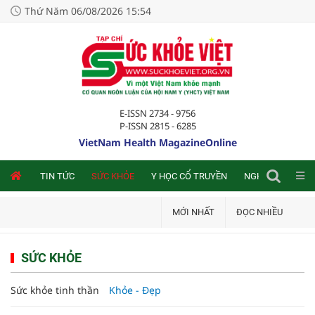
Thứ Năm 06/08/2026 15:54
E-ISSN 2734 - 9756
P-ISSN 2815 - 6285
VietNam Health MagazineOnline
NLINE
TIN TỨC
SỨC KHỎE
Y HỌC CỔ TRUYỀN
NGHIÊN CỨU TRA
MỚI NHẤT
ĐỌC NHIỀU
SỨC KHỎE
Sức khỏe tinh thần
Khỏe - Đẹp