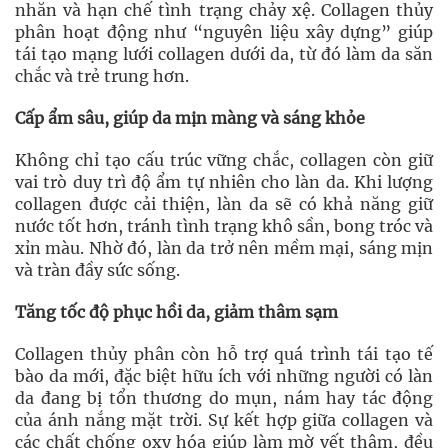
nhăn và hạn chế tình trạng chảy xệ. Collagen thủy
phân hoạt động như “nguyên liệu xây dựng” giúp
tái tạo mạng lưới collagen dưới da, từ đó làm da săn
chắc và trẻ trung hơn.
Cấp ẩm sâu, giúp da mịn màng và sáng khỏe
Không chỉ tạo cấu trúc vững chắc, collagen còn giữ
vai trò duy trì độ ẩm tự nhiên cho làn da. Khi lượng
collagen được cải thiện, làn da sẽ có khả năng giữ
nước tốt hơn, tránh tình trạng khô sần, bong tróc và
xỉn màu. Nhờ đó, làn da trở nên mềm mại, sáng mịn
và tràn đầy sức sống.
Tăng tốc độ phục hồi da, giảm thâm sạm
Collagen thủy phân còn hỗ trợ quá trình tái tạo tế
bào da mới, đặc biệt hữu ích với những người có làn
da đang bị tổn thương do mụn, nám hay tác động
của ánh nắng mặt trời. Sự kết hợp giữa collagen và
các chất chống oxy hóa giúp làm mờ vết thâm, đều