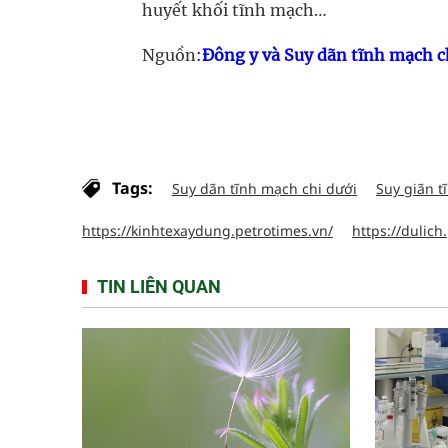
huyết khối tĩnh mạch…
Nguồn
:
Đông y và Suy dãn tĩnh mạch c
Tags:
Suy dãn tĩnh mạch chi dưới
Suy giãn 
https://kinhtexaydung.petrotimes.vn/
https://dulich
TIN LIÊN QUAN