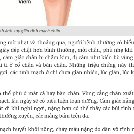
h ảnh suy giãn tĩnh mạch chân.
ờng mờ nhạt và thoáng qua, người bệnh thường có biểu
giày dép chật hơn bình thường, mỏi chân, phù nhẹ khi
ối, cảm giác chân bị châm kim, dị cảm như kiến bò vùng
 ti ở cổ chân và bàn chân. Những triệu chứng này t
ơi, các tĩnh mạch ở chi chưa giãn nhiều, lúc giãn, lúc
 thể phù ở mắt cá hay bàn chân. Vùng cẳng chân xuất
mạch lâu ngày sẽ có biểu hiện loạn dưỡng. Cảm giác nặng
 đi khi nghỉ ngơi, nặng hơn có thể thấy các búi tĩnh
 thường xuyên, các mảng bầm trên da.
mạch huyết khối nông, chảy máu nặng do dãn vỡ tĩnh 