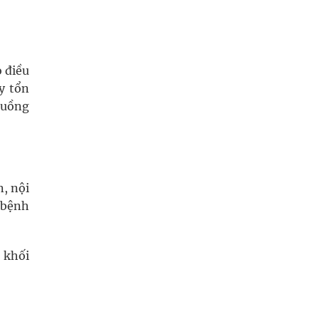
 điều
y tổn
luồng
n, nội
m bệnh
 khối