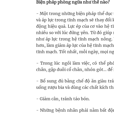
Biện pháp phòng ngừa như thế nào?
- Một trong những biện pháp thể dục t
và áp lực trong tĩnh mạch sẽ thay đổi 
động hiệu quả. Lực ép của cơ vào hệ 
nhiều so với lúc đứng yên. Từ đó giú
như áp lực trong hệ tĩnh mạch nông. 
hơn, làm giảm áp lực của hệ tĩnh mạch
tĩnh mạch. Tốt nhất, mỗi ngày, mọi ngư
- Trong lúc ngồi làm việc, có thể ph
chân, gập duỗi cổ chân, nhón gót… để
- Bổ sung đủ bằng chế độ ăn giàu trái
uống rượu bia và dùng các chất kích th
- Giảm cân, tránh táo bón.
- Những bệnh nhân phải nằm bất động 