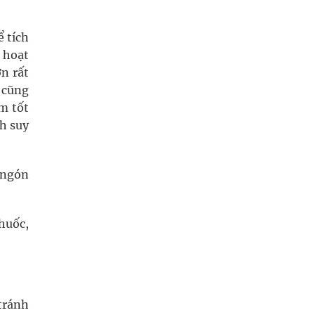
ể tích
h hoạt
n rất
 cũng
m tốt
nh suy
 ngón
thuốc,
tránh