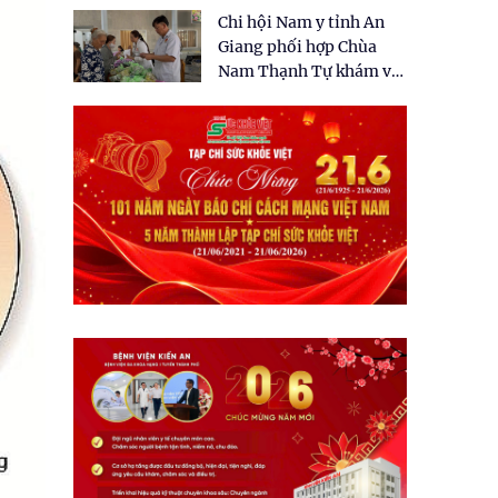
tặng quà cho 150 người
Chi hội Nam y tỉnh An
dân tại xã Tân Tập
Giang phối hợp Chùa
Nam Thạnh Tự khám và
cấp thuốc miễn phí cho
nhân dân