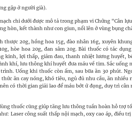
ờng gặp ở người già).
 mạch chi dưới được mô tả trong phạm vi Chứng "Cân lựu
ng hòn, kết thành như con giun, nổi lên ở vùng bụng ch
h thược 20g, hồng hoa 15g, đào nhân 16g, xuyên khung
 10g, hòe hoa 20g, đan sâm 20g. Bài thuốc có tác dụng
ng kinh, lợi thấp, giảm đau, thanh nhiệt lương huyết, b
nh khí, lưu thông khí huyết đưa máu về tim. Sắc uống n
u trình. Uống khi thuốc còn ấm, sau bữa ăn 30 phút. Ngo
 thức ăn cay nóng, khó tiêu, ngủ đủ nhu cầu, ăn nhiều r
 nên có thời gian giải lao để máu bớt ứ đọng, duy trì cân
dùng thuốc cũng giúp tăng lưu thông tuần hoàn hỗ trợ t
như: Laser công suất thấp nội mạch, oxy cao áp, điều tr