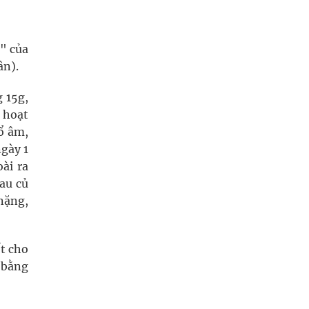
" của
ân).
 15g,
 hoạt
ổ âm,
gày 1
ài ra
au củ
 nặng,
ốt cho
ị bằng