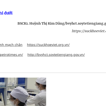
hi dưới
BSCK1. Huỳnh Thị Kim Dâng/bvyhct.soytetiengiang.
https://suckhoeviet.
tĩnh mạch chân
https://suckhoeviet.org.vn/
.petrotimes.vn/
http://bvyhct.soytetiengiang.gov.vn/