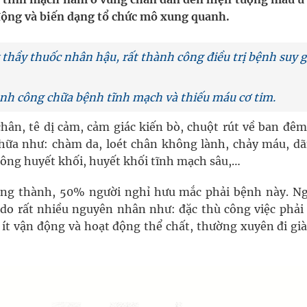
nghiệm thực tế
 động và biến dạng tổ chức mô xung quanh.
hầy thuốc nhân hậu, rất thành công điều trị bệnh suy 
h công chữa bệnh tĩnh mạch và thiếu máu cơ tim.
ợng thuốc
ân, tê dị cảm, cảm giác kiến bò, chuột rút về ban đêm
ữa như: chàm da, loét chân không lành, chảy máu, dã
ông huyết khối, huyết khối tĩnh mạch sâu,…
ởng thành, 50% người nghỉ hưu mắc phải bệnh này. N
do rất nhiều nguyên nhân như: đặc thù công việc phải
 ít vận động và hoạt động thể chất, thường xuyên đi gi