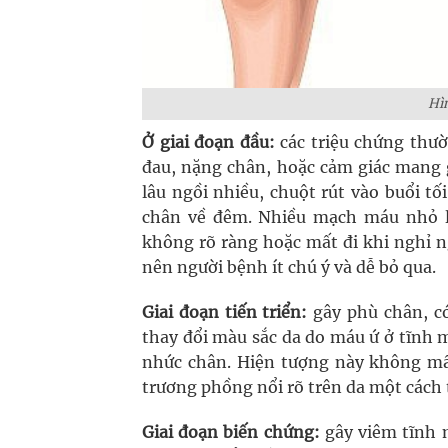
Hìn
Ở giai đoạn đầu:
các triệu chứng thư
đau, nặng chân, hoặc cảm giác mang 
lâu ngồi nhiều, chuột rút vào buổi t
chân về đêm. Nhiều mạch máu nhỏ li
không rõ ràng hoặc mất đi khi nghỉ ng
nên người bệnh ít chú ý và dễ bỏ qua.
Giai đoạn tiến triển:
gây phù chân, có
thay đổi màu sắc da do máu ứ ở tĩnh 
nhức chân. Hiện tượng này không mất
trương phồng nổi rõ trên da một cách
Giai đoạn biến chứng:
gây viêm tĩnh 