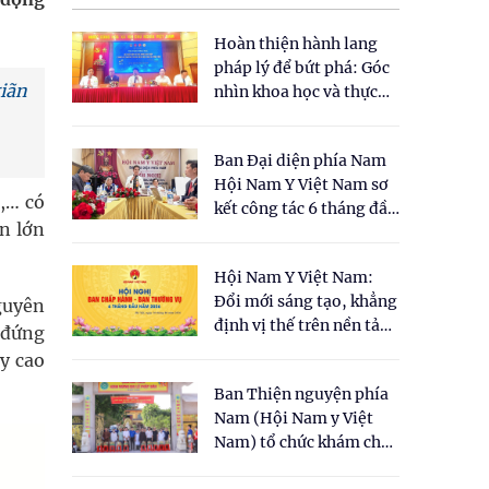
Hoàn thiện hành lang
pháp lý để bứt phá: Góc
giãn
nhìn khoa học và thực
tiễn tại Tọa đàm " Đề
xuất một số nội dung
Ban Đại diện phía Nam
cho Luật Y dược cổ
Hội Nam Y Việt Nam sơ
truyền Việt Nam"
,… có
kết công tác 6 tháng đầu
n lớn
năm 2026
Hội Nam Y Việt Nam:
Đổi mới sáng tạo, khẳng
guyên
định vị thế trên nền tảng
 đứng
y học cổ truyền và khoa
ày cao
học hiện đại
Ban Thiện nguyện phía
Nam (Hội Nam y Việt
Nam) tổ chức khám chữa
bệnh y học cổ truyền và