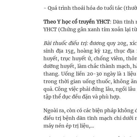
- Quá trình thoái hóa do tuổi tác (thư
Theo Y học cổ truyền YHCT
: Dãn tĩnh
YHCT (Chứng gân xanh tím xoắn lại từ
Bài thuốc điều trị:
đương quy 20g, xíc
sinh địa 15g, hoàng kỳ 12g, thục địa
huyết, trục huyết ứ, chống viêm, thô
dưỡng huyết, làm chắc thành mạch, hà
thang. Uống liền 20-30 ngày là 1 liệ
trong thời gian uống thuốc, không ăn
quả. Công việc phải đứng lâu, ngồi lâu
tập thể dục đều đặn và phù hợp.
Ngoài ra, còn có các biện pháp không 
điều trị bệnh dãn tĩnh mạch chi dưới 
máy nén ép trị liệu,…