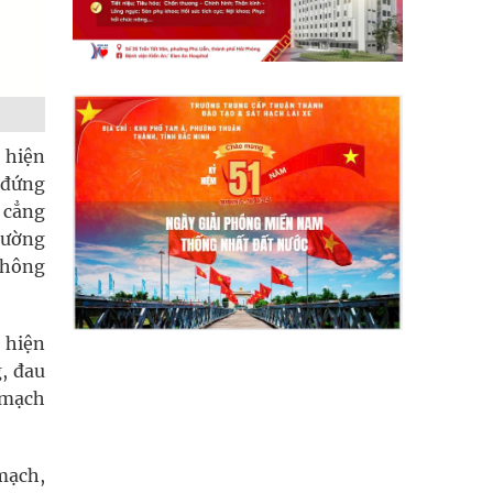
 hiện
 đứng
 cẳng
hường
 không
 hiện
, đau
 mạch
mạch,