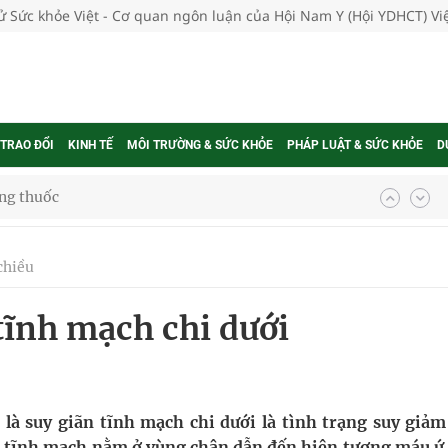
tử Sức khỏe Việt - Cơ quan ngôn luận của Hội Nam Y (Hội YDHCT) V
 TRAO ĐỔI
KINH TẾ
MÔI TRƯỜNG & SỨC KHỎE
PHÁP LUẬT & SỨC KHỎE
D
g, nhiệt độ cao nhất 35 độ
chiều
kỳ, khám sàng lọc cho người dân
tĩnh mạch chi dưới
ông cực hiệu quả
 chuyên gia
là suy giãn tĩnh mạch chi dưới là tình trạng suy giảm
g tĩnh mạch nằm ở vùng chân dẫn đến hiện tượng máu ứ