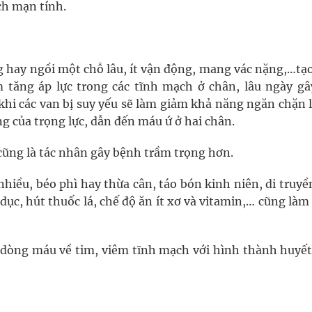
ch mạn tính.
 hay ngồi một chỗ lâu, ít vận động, mang vác nặng,…tạo
 tăng áp lực trong các tĩnh mạch ở chân, lâu ngày gâ
khi các van bị suy yếu sẽ làm giảm khả năng ngăn chặn 
 của trọng lực, dẫn đến máu ứ ở hai chân.
ũng là tác nhân gây bệnh trầm trọng hơn.
hiều, béo phì hay thừa cân, táo bón kinh niên, di truyề
ể dục, hút thuốc lá, chế độ ăn ít xơ và vitamin,… cũng là
 dòng máu về tim, viêm tĩnh mạch với hình thành huyết