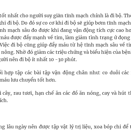
ốt nhất cho người suy giãn tĩnh mạch chính là đi bộ. Th
khi đi bộ. Do đó sự co cơ khi đi bộ sẽ giúp bơm tĩnh mạc
tĩnh mạch sâu đo được khi đang vận động tích cực cao hơ
p máu được đẩy mạnh về tim, làm giảm tình trạng ứ đọng
Việc đi bộ cũng giúp đẩy máu từ hệ tĩnh mạch sâu về ti
 nông. Nhờ đó giảm các triệu chứng và biểu hiện của bệ
ời nên đi bộ ít nhất 10 -30 phút.
ối hợp tập các bài tập vận động chân như: co duỗi các
 máu lưu chuyển tốt hơn.
 cây, rau tươi, hạn chế ăn các đồ ăn nóng, cay và hút 
ích.
lâu ngày nên được tập vật lý trị liệu, xoa bóp chi để 