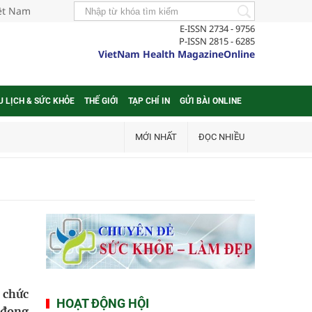
iệt Nam
E-ISSN 2734 - 9756
P-ISSN 2815 - 6285
VietNam Health MagazineOnline
U LỊCH & SỨC KHỎE
THẾ GIỚI
TẠP CHÍ IN
GỬI BÀI ONLINE
MỚI NHẤT
ĐỌC NHIỀU
 chức
HOẠT ĐỘNG HỘI
 đọng