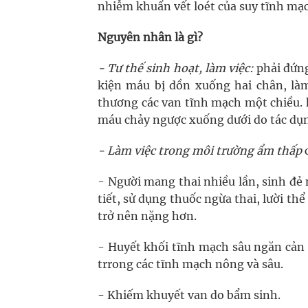
nhiễm khuẩn vết loét của suy tĩnh mạ
Nguyên nhân là gì?
- Tư thế sinh hoạt, làm việc:
phải đứng
kiện máu bị dồn xuống hai chân, làm
thương các van tĩnh mạch một chiều. 
máu chảy ngược xuống dưới do tác dụng
- Làm việc trong môi trường ẩm thấp
c
- Người mang thai nhiều lần, sinh đẻ n
tiết, sử dụng thuốc ngừa thai, lười th
trở nên nặng hơn.
- Huyết khối tĩnh mạch sâu ngăn cản
trrong các tĩnh mạch nông và sâu.
- Khiếm khuyết van do bẩm sinh.