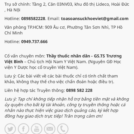
Trụ sở chính: Tầng 2, Căn 03NV03, khu đô thị Lideco, Hoài Đức
, Hà Nội
Hotline:
0898582228
. Email:
toasoansuckhoeviet@gmail.com
Văn phòng TP.HCM: 909 Âu cơ, Phường Tân Sơn Nhì, TP Hồ
Chí Minh
Hotline:
0949.737.666
Cố vấn chuyên môn:
Thầy thuốc nhân dân - GS.TS Trương
Việt Bình
– Chủ tịch Hội Nam Y Việt Nam. (Nguyên GĐ Học
viện Y Dược học cổ truyền Việt Nam).
Lưu ý: Các bài viết về các bài thuốc chỉ có tính chất tham
khảo, không thay thế cho việc chẩn đoán hoặc điều trị.
Liên hệ hợp tác Truyền thông:
0898 582 228
Lưu ý: Tạp chí không tiếp nhận hỗ trợ bằng tiền mặt và không
ủy quyền cho bất kỳ tài khoản, công ty truyền thông hoặc cá
nhân nào thực hiện việc giao dịch quảng cáo, ký kết hợp
đồng hay giao dịch trực tiếp! Trân trọng cảm ơn!