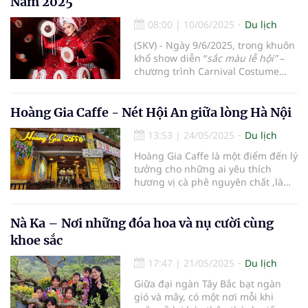
Nam 2025
08:00
|
10/06/2025
Du lịch
(SKV) - Ngày 9/6/2025, trong khuôn
khổ show diễn “
sắc màu lễ hội”
–
chương trình Carnival Costume
đầu tiên có quy mô toàn quốc được
tổ chức tại Quảng trường 2/4, TP.
Nha Trang, NTK trẻ Nguyễn Lan
Hoàng Gia Caffe - Nét Hội An giữa lòng Hà Nội
Anh đã gây ấn tượng mạnh với
13:53
|
24/05/2025
Du lịch
thiết kế “Ngọt Vải” – một trong Top
45 trang phục độc đáo được trình
Hoàng Gia Caffe là một điểm đến lý
diễn bởi các thí sinh Hoa hậu Hoàn
tưởng cho những ai yêu thích
vũ Việt Nam - Miss Cosmo Vietnam
hương vị cà phê nguyên chất ,là
2025.
không gian nghỉ ngơi, cân bằng
tinh thần giữa bộn bề cuộc sống
Nà Ka – Nơi những đóa hoa và nụ cười cùng
khoe sắc
17:47
|
21/05/2025
Du lịch
Giữa đại ngàn Tây Bắc bạt ngàn
gió và mây, có một nơi mỗi khi