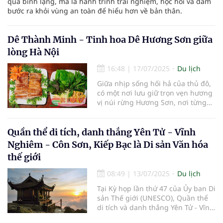
qua bình lặng, mà là hành trình trải nghiệm, học hỏi và dám
bước ra khỏi vùng an toàn để hiểu hơn về bản thân.
Dê Thành Minh - Tinh hoa Dê Hương Sơn giữa
lòng Hà Nội
16:48
|
17/07/2025
Du lịch
Giữa nhịp sống hối hả của thủ đô,
có một nơi lưu giữ trọn vẹn hương
vị núi rừng Hương Sơn, nơi từng
miếng thịt dê thơm ngon như kể
câu chuyện về một vùng đất giàu
truyền thống ẩm thực.
Quần thể di tích, danh thắng Yên Tử - Vĩnh
Nghiêm - Côn Sơn, Kiếp Bạc là Di sản Văn hóa
thế giới
08:49
|
13/07/2025
Du lịch
Tại Kỳ họp lần thứ 47 của Ủy ban Di
sản Thế giới (UNESCO), Quần thể
di tích và danh thắng Yên Tử - Vĩnh
Nghiêm - Côn Sơn, Kiếp Bạc được