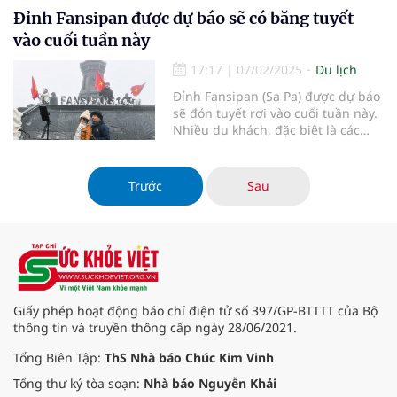
Đỉnh Fansipan được dự báo sẽ có băng tuyết
vào cuối tuần này
17:17
|
07/02/2025
Du lịch
Đỉnh Fansipan (Sa Pa) được dự báo
sẽ đón tuyết rơi vào cuối tuần này.
Nhiều du khách, đặc biệt là các
nhiếp ảnh gia, những tín đồ yêu
thích tuyết, đang háo hức lên kế
hoạch chinh phục đỉnh cao, để săn
Trước
Sau
lùng những khoảnh khắc tuyệt đẹp
trong không gian tuyế
Giấy phép hoạt động báo chí điện tử số 397/GP-BTTTT của Bộ
thông tin và truyền thông cấp ngày 28/06/2021.
Tổng Biên Tập:
ThS Nhà báo Chúc Kim Vinh
Tổng thư ký tòa soạn:
Nhà báo Nguyễn Khải