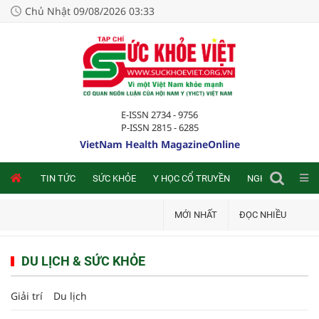
Chủ Nhật 09/08/2026 03:33
E-ISSN 2734 - 9756
P-ISSN 2815 - 6285
VietNam Health MagazineOnline
NLINE
TIN TỨC
SỨC KHỎE
Y HỌC CỔ TRUYỀN
NGHIÊN CỨU TRA
MỚI NHẤT
ĐỌC NHIỀU
DU LỊCH & SỨC KHỎE
Giải trí
Du lịch