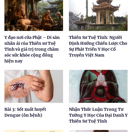
Y đạo nơi cửa Phật – Di sản
Thiền Sư Tuệ Tĩnh: Người
nhân ái của Thiền sư Tuệ
Định Hướng Chiến Lược Cho
Tĩnh và giá trị trong chăm
Sự Phát Triển Y Học Cổ
sóc sức khỏe cộng đồng
Truyền Việt Nam
hiện nay
Bài 3: Sốt xuất huyết
Nhận Thức Luận Trong Tư
Dengue (ôn bệnh)
Tưởng Y Học Của Đại Danh Y
Thiền Sư Tuệ Tĩnh