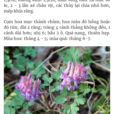
le, 2 - 3 lần xẻ chân vịt, các thùy lại chia nhỏ hơn,
mép khía răng.
Cụm hoa mọc thành chùm; hoa màu đỏ hồng hoặc
đỏ tím; đài 2 răng; tràng 4 cánh thẳng không đều, 1
cánh dài hơn; nhị 6; bầu 2 ô. Quả nang, thuôn hẹp.
Mùa hoa: tháng 4 - 5; mùa quả: tháng 6-7.