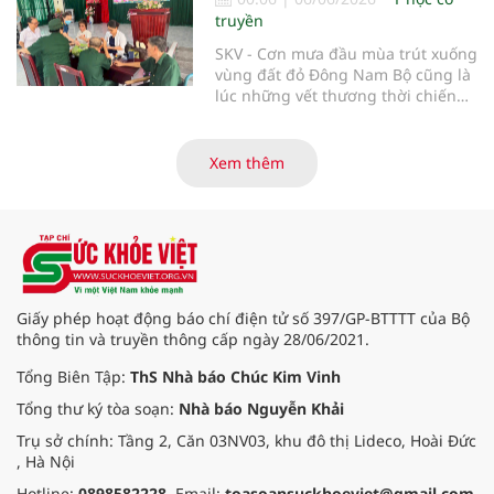
truyền
SKV - Cơn mưa đầu mùa trút xuống
vùng đất đỏ Đông Nam Bộ cũng là
lúc những vết thương thời chiến
của các thương bệnh binh tại
Trung tâm Điều dưỡng thương
binh và người có công Long Đất
Xem thêm
(nay thuộc xã Long Hải, TP. Hồ Chí
Minh) bắt đầu “thức giấc”. Thấu
hiểu và sẻ chia với nỗi đau xương
tủy ấy, chuyến khám chữa bệnh
thiện nguyện của đoàn thầy thuốc
Hội Nam y Việt Nam không chỉ
mang theo tình cảm tri ân, mà còn
Giấy phép hoạt động báo chí điện tử số 397/GP-BTTTT của Bộ
đem đến hơi ấm từ những phương
thông tin và truyền thông cấp ngày 28/06/2021.
pháp Nam y thuần Việt, giúp xoa
dịu cơn đau và nâng cao sức khỏe
Tổng Biên Tập:
ThS Nhà báo Chúc Kim Vinh
cho các cựu chiến binh trước sự
Tổng thư ký tòa soạn:
Nhà báo Nguyễn Khải
thay đổi đột ngột của thời tiết.
Trụ sở chính: Tầng 2, Căn 03NV03, khu đô thị Lideco, Hoài Đức
, Hà Nội
Hotline:
0898582228
. Email:
toasoansuckhoeviet@gmail.com