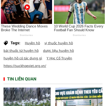
Tags:
Huyền hồ
vị thuốc huyền hồ
bài thuốc từ huyền hồ
dược liệu huyền hồ
huyền hồ có tác dụng gì
Y Học Cổ Truyền
https://suckhoeviet.org.vn/
TIN LIÊN QUAN