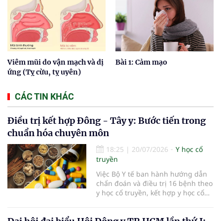
Viêm mũi do vận mạch và dị
Bài 1: Cảm mạo
ứng (Tỵ cừu, tỵ uyên)
CÁC TIN KHÁC
Điều trị kết hợp Đông - Tây y: Bước tiến trong
chuẩn hóa chuyên môn
18:25
|
20/07/2026
Y học cổ
truyền
Việc Bộ Y tế ban hành hướng dẫn
chẩn đoán và điều trị 16 bệnh theo
y học cổ truyền, kết hợp y học cổ
truyền với y học hiện đại đã bổ
sung căn cứ chuyên môn thống
nhất cho các cơ sở khám, chữa