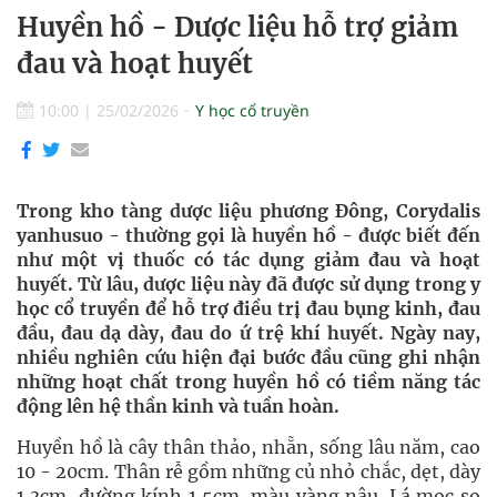
Huyền hồ - Dược liệu hỗ trợ giảm
đau và hoạt huyết
10:00
|
25/02/2026
Y học cổ truyền
Trong kho tàng dược liệu phương Đông, Corydalis
yanhusuo - thường gọi là huyền hồ - được biết đến
như một vị thuốc có tác dụng giảm đau và hoạt
huyết. Từ lâu, dược liệu này đã được sử dụng trong y
học cổ truyền để hỗ trợ điều trị đau bụng kinh, đau
đầu, đau dạ dày, đau do ứ trệ khí huyết. Ngày nay,
nhiều nghiên cứu hiện đại bước đầu cũng ghi nhận
những hoạt chất trong huyền hồ có tiềm năng tác
động lên hệ thần kinh và tuần hoàn.
Huyền hồ là cây thân thảo, nhẵn, sống lâu năm, cao
10 - 20cm. Thân rễ gồm những củ nhỏ chắc, dẹt, dày
1,3cm, đường kính 1,5cm, màu vàng nâu. Lá mọc so