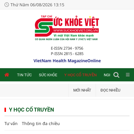
Thứ Năm 06/08/2026 13:15
E-ISSN 2734 - 9756
P-ISSN 2815 - 6285
VietNam Health MagazineOnline
NLINE
TIN TỨC
SỨC KHỎE
Y HỌC CỔ TRUYỀN
NGHIÊN CỨU TRA
MỚI NHẤT
ĐỌC NHIỀU
Y HỌC CỔ TRUYỀN
Tư vấn
Thông tin đa chiều