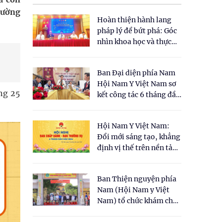
cường
Hoàn thiện hành lang
pháp lý để bứt phá: Góc
nhìn khoa học và thực
tiễn tại Tọa đàm " Đề
xuất một số nội dung
Ban Đại diện phía Nam
cho Luật Y dược cổ
Hội Nam Y Việt Nam sơ
truyền Việt Nam"
ng 25
kết công tác 6 tháng đầu
năm 2026
Hội Nam Y Việt Nam:
Đổi mới sáng tạo, khẳng
định vị thế trên nền tảng
y học cổ truyền và khoa
học hiện đại
Ban Thiện nguyện phía
Nam (Hội Nam y Việt
Nam) tổ chức khám chữa
bệnh y học cổ truyền và