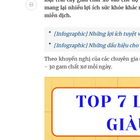
Tác Dụng Chống Kết Tập Tiểu Cầu Và Chống Đông
mang lại nhiều lợi ích sức khỏe khác
miễn dịch.
Quan Bằng Chứng Dược Lý Và Cơ Chế Phân Tử
Xây dựng bản đồ mạng lưới cấp cứu ngoại viện t
[Infographic] Những lợi ích tuyệt v
[Infographic] Những dấu hiệu cho
Dự báo thời tiết ngày 08/8/2026: Bắc Bộ nắng nón
Theo khuyến nghị của các chuyên gia
Đắk Lắk: Đẩy nhanh tiến độ khám sức khỏe định 
- 30 gam chất xơ mỗi ngày.