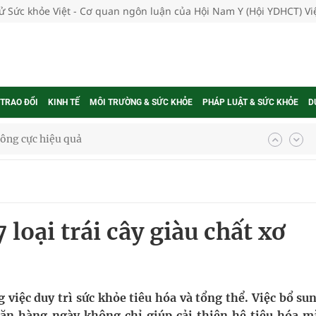
tử Sức khỏe Việt - Cơ quan ngôn luận của Hội Nam Y (Hội YDHCT) V
 TRAO ĐỔI
KINH TẾ
MÔI TRƯỜNG & SỨC KHỎE
PHÁP LUẬT & SỨC KHỎE
D
ông cực hiệu quả
 chuyên gia
 loại trái cây giàu chất xơ
nghiệm thực tế
ngừa ung thư
 việc duy trì sức khỏe tiêu hóa và tổng thể. Việc bổ su
ộ ăn hàng ngày không chỉ giúp cải thiện hệ tiêu hóa m