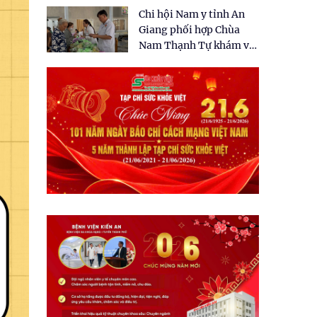
tặng quà cho 150 người
Chi hội Nam y tỉnh An
dân tại xã Tân Tập
Giang phối hợp Chùa
Nam Thạnh Tự khám và
cấp thuốc miễn phí cho
nhân dân