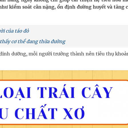
 Máu Của Các Loài Nhân Sâm (Panax Spp.): Tổng
 như kiểm soát cân nặng, ổn định đường huyết và tăng 
oàn quốc
ời của táo đỏ
 thấy cơ thể đang thừa đường
g, nhiệt độ cao nhất 35 độ
 dinh dưỡng, mỗi người trưởng thành nên tiêu thụ khoả
kỳ, khám sàng lọc cho người dân