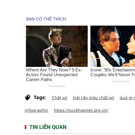
Tags:
Chất xơ
trái cây giàu chất xơ
quả gì 
infographic
https://suckhoeviet.org.vn/
TIN LIÊN QUAN