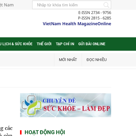
iệt Nam
E-ISSN 2734 - 9756
P-ISSN 2815 - 6285
VietNam Health MagazineOnline
U LỊCH & SỨC KHỎE
THẾ GIỚI
TẠP CHÍ IN
GỬI BÀI ONLINE
MỚI NHẤT
ĐỌC NHIỀU
ng các
HOẠT ĐỘNG HỘI
à còn