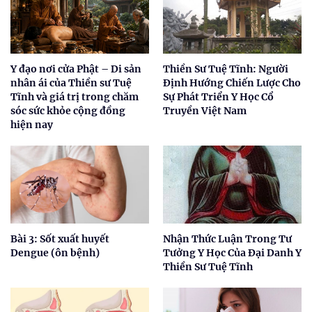
Y đạo nơi cửa Phật – Di sản
Thiền Sư Tuệ Tĩnh: Người
nhân ái của Thiền sư Tuệ
Định Hướng Chiến Lược Cho
Tĩnh và giá trị trong chăm
Sự Phát Triển Y Học Cổ
sóc sức khỏe cộng đồng
Truyền Việt Nam
hiện nay
Bài 3: Sốt xuất huyết
Nhận Thức Luận Trong Tư
Dengue (ôn bệnh)
Tưởng Y Học Của Đại Danh Y
Thiền Sư Tuệ Tĩnh