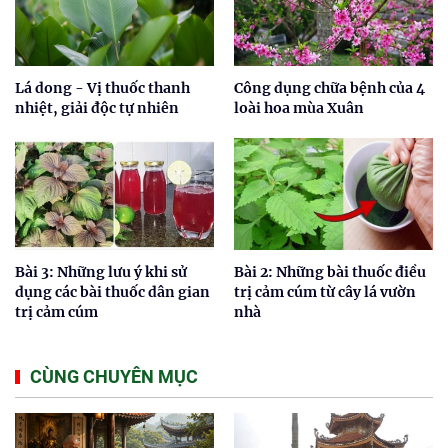
Lá dong - Vị thuốc thanh
Công dụng chữa bệnh của 4
nhiệt, giải độc tự nhiên
loài hoa mùa Xuân
Bài 3: Những lưu ý khi sử
Bài 2: Những bài thuốc điều
dụng các bài thuốc dân gian
trị cảm cúm từ cây lá vườn
trị cảm cúm
nhà
CÙNG CHUYÊN MỤC