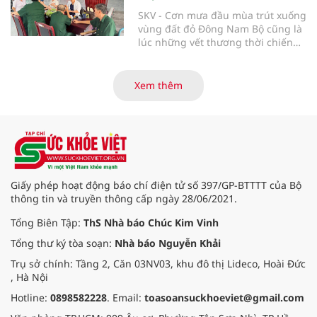
SKV - Cơn mưa đầu mùa trút xuống
vùng đất đỏ Đông Nam Bộ cũng là
lúc những vết thương thời chiến
của các thương bệnh binh tại
Trung tâm Điều dưỡng thương
binh và người có công Long Đất
Xem thêm
(nay thuộc xã Long Hải, TP. Hồ Chí
Minh) bắt đầu “thức giấc”. Thấu
hiểu và sẻ chia với nỗi đau xương
tủy ấy, chuyến khám chữa bệnh
thiện nguyện của đoàn thầy thuốc
Hội Nam y Việt Nam không chỉ
mang theo tình cảm tri ân, mà còn
Giấy phép hoạt động báo chí điện tử số 397/GP-BTTTT của Bộ
đem đến hơi ấm từ những phương
thông tin và truyền thông cấp ngày 28/06/2021.
pháp Nam y thuần Việt, giúp xoa
dịu cơn đau và nâng cao sức khỏe
Tổng Biên Tập:
ThS Nhà báo Chúc Kim Vinh
cho các cựu chiến binh trước sự
Tổng thư ký tòa soạn:
Nhà báo Nguyễn Khải
thay đổi đột ngột của thời tiết.
Trụ sở chính: Tầng 2, Căn 03NV03, khu đô thị Lideco, Hoài Đức
, Hà Nội
Hotline:
0898582228
. Email:
toasoansuckhoeviet@gmail.com