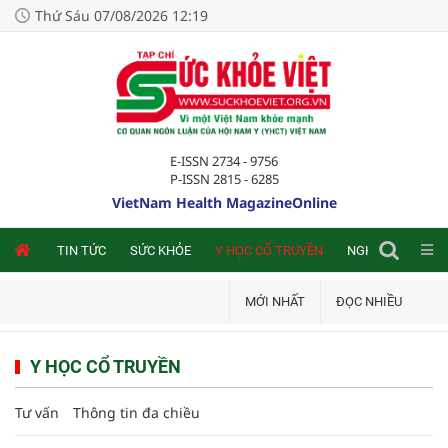
Thứ Sáu 07/08/2026 12:19
E-ISSN 2734 - 9756
P-ISSN 2815 - 6285
VietNam Health MagazineOnline
NLINE
TIN TỨC
SỨC KHỎE
Y HỌC CỔ TRUYỀN
NGHIÊN CỨU TRA
MỚI NHẤT
ĐỌC NHIỀU
Y HỌC CỔ TRUYỀN
Tư vấn
Thông tin đa chiều