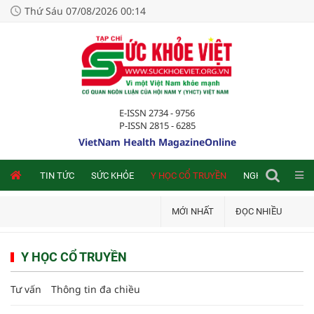
Thứ Sáu 07/08/2026 00:14
E-ISSN 2734 - 9756
P-ISSN 2815 - 6285
VietNam Health MagazineOnline
NLINE
TIN TỨC
SỨC KHỎE
Y HỌC CỔ TRUYỀN
NGHIÊN CỨU TRA
MỚI NHẤT
ĐỌC NHIỀU
Y HỌC CỔ TRUYỀN
Tư vấn
Thông tin đa chiều