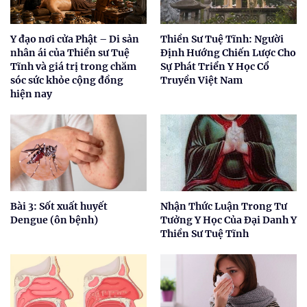
Y đạo nơi cửa Phật – Di sản
Thiền Sư Tuệ Tĩnh: Người
nhân ái của Thiền sư Tuệ
Định Hướng Chiến Lược Cho
Tĩnh và giá trị trong chăm
Sự Phát Triển Y Học Cổ
sóc sức khỏe cộng đồng
Truyền Việt Nam
hiện nay
Bài 3: Sốt xuất huyết
Nhận Thức Luận Trong Tư
Dengue (ôn bệnh)
Tưởng Y Học Của Đại Danh Y
Thiền Sư Tuệ Tĩnh