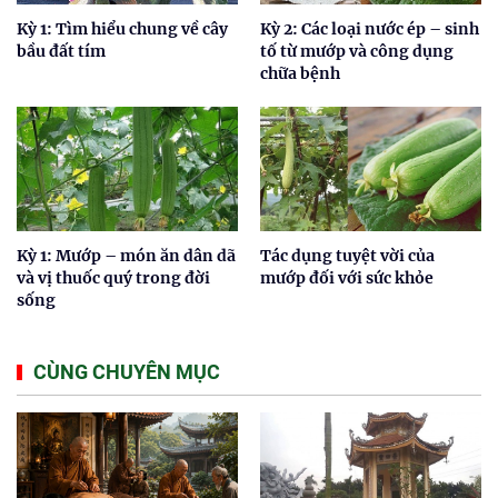
Kỳ 1: Tìm hiểu chung về cây
Kỳ 2: Các loại nước ép – sinh
bầu đất tím
tố từ mướp và công dụng
chữa bệnh
Kỳ 1: Mướp – món ăn dân dã
Tác dụng tuyệt vời của
và vị thuốc quý trong đời
mướp đối với sức khỏe
sống
CÙNG CHUYÊN MỤC