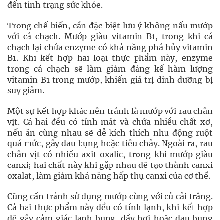
đến tình trạng sức khỏe.
Trong chế biến, cần đặc biệt lưu ý không nấu mướp
với cá chạch. Mướp giàu vitamin B1, trong khi cá
chạch lại chứa enzyme có khả năng phá hủy vitamin
B1. Khi kết hợp hai loại thực phẩm này, enzyme
trong cá chạch sẽ làm giảm đáng kể hàm lượng
vitamin B1 trong mướp, khiến giá trị dinh dưỡng bị
suy giảm.
Một sự kết hợp khác nên tránh là mướp với rau chân
vịt. Cả hai đều có tính mát và chứa nhiều chất xơ,
nếu ăn cùng nhau sẽ dễ kích thích nhu động ruột
quá mức, gây đau bụng hoặc tiêu chảy. Ngoài ra, rau
chân vịt có nhiều axit oxalic, trong khi mướp giàu
canxi; hai chất này khi gặp nhau dễ tạo thành canxi
oxalat, làm giảm khả năng hấp thụ canxi của cơ thể.
Cũng cần tránh sử dụng mướp cùng với củ cải trắng.
Cả hai thực phẩm này đều có tính lạnh, khi kết hợp
dễ gây cảm giác lạnh bụng, đầy hơi hoặc đau bụng