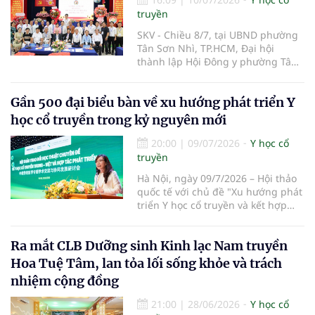
truyền Việt Nam (Kế hoạch).
truyền
SKV - Chiều 8/7, tại UBND phường
Tân Sơn Nhì, TP.HCM, Đại hội
thành lập Hội Đông y phường Tân
Sơn Nhì lần thứ I, nhiệm kỳ 2026-
2031 đã diễn ra, đánh dấu bước
Gần 500 đại biểu bàn về xu hướng phát triển Y
kiện toàn tổ chức Hội Đông y tại cơ
sở, góp phần phát huy vai trò y học
học cổ truyền trong kỷ nguyên mới
cổ truyền trong chăm sóc sức khỏe
nhân dân.
20:00
|
09/07/2026
Y học cổ
truyền
Hà Nội, ngày 09/7/2026 – Hội thảo
quốc tế với chủ đề "Xu hướng phát
triển Y học cổ truyền và kết hợp
Đông – Tây y trong kỷ nguyên mới"
đã chính thức diễn ra tại Trường Y
Ra mắt CLB Dưỡng sinh Kinh lạc Nam truyền
– Dược Phenikaa. Sự kiện do Đại
học Phenikaa tổ chức, quy tụ gần
Hoa Tuệ Tâm, lan tỏa lối sống khỏe và trách
500 đại biểu là đại diện các cơ
nhiệm cộng đồng
quan quản lý, cơ sở đào tạo, bệnh
viện cùng đông đảo chuyên gia,
21:00
|
28/06/2026
Y học cổ
nhà khoa học, bác sĩ và giảng viên