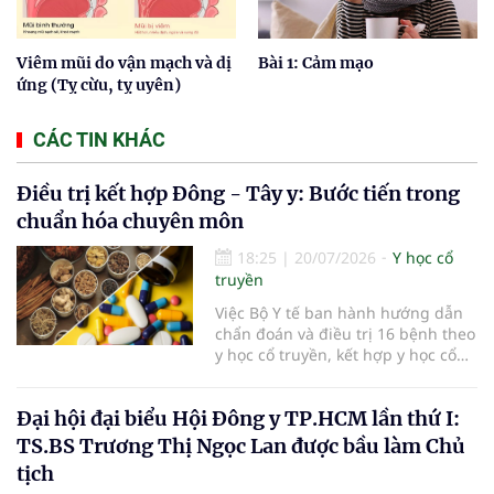
Viêm mũi do vận mạch và dị
Bài 1: Cảm mạo
ứng (Tỵ cừu, tỵ uyên)
CÁC TIN KHÁC
Điều trị kết hợp Đông - Tây y: Bước tiến trong
chuẩn hóa chuyên môn
18:25
|
20/07/2026
Y học cổ
truyền
Việc Bộ Y tế ban hành hướng dẫn
chẩn đoán và điều trị 16 bệnh theo
y học cổ truyền, kết hợp y học cổ
truyền với y học hiện đại đã bổ
sung căn cứ chuyên môn thống
Đại hội đại biểu Hội Đông y TP.HCM lần thứ I:
nhất cho các cơ sở khám, chữa
bệnh. Giá trị của tài liệu không chỉ
TS.BS Trương Thị Ngọc Lan được bầu làm Chủ
nằm ở việc mở rộng danh mục
tịch
bệnh, mà còn ở yêu cầu phối hợp