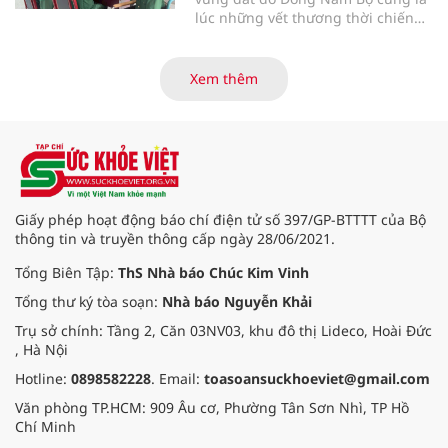
lúc những vết thương thời chiến
của các thương bệnh binh tại
Trung tâm Điều dưỡng thương
binh và người có công Long Đất
Xem thêm
(nay thuộc xã Long Hải, TP. Hồ Chí
Minh) bắt đầu “thức giấc”. Thấu
hiểu và sẻ chia với nỗi đau xương
tủy ấy, chuyến khám chữa bệnh
thiện nguyện của đoàn thầy thuốc
Hội Nam y Việt Nam không chỉ
mang theo tình cảm tri ân, mà còn
Giấy phép hoạt động báo chí điện tử số 397/GP-BTTTT của Bộ
đem đến hơi ấm từ những phương
thông tin và truyền thông cấp ngày 28/06/2021.
pháp Nam y thuần Việt, giúp xoa
dịu cơn đau và nâng cao sức khỏe
Tổng Biên Tập:
ThS Nhà báo Chúc Kim Vinh
cho các cựu chiến binh trước sự
Tổng thư ký tòa soạn:
Nhà báo Nguyễn Khải
thay đổi đột ngột của thời tiết.
Trụ sở chính: Tầng 2, Căn 03NV03, khu đô thị Lideco, Hoài Đức
, Hà Nội
Hotline:
0898582228
. Email:
toasoansuckhoeviet@gmail.com
Văn phòng TP.HCM: 909 Âu cơ, Phường Tân Sơn Nhì, TP Hồ
Chí Minh