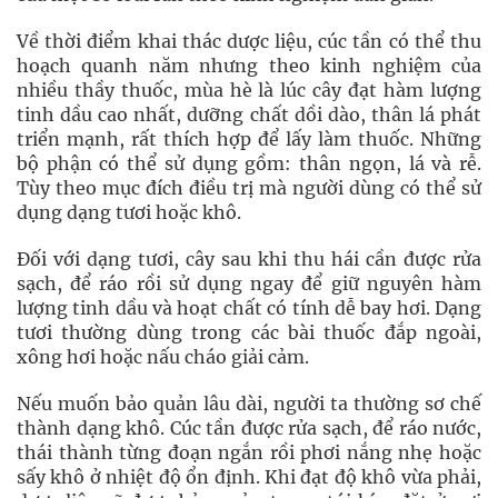
Về thời điểm khai thác dược liệu, cúc tần có thể thu
hoạch quanh năm nhưng theo kinh nghiệm của
nhiều thầy thuốc, mùa hè là lúc cây đạt hàm lượng
tinh dầu cao nhất, dưỡng chất dồi dào, thân lá phát
triển mạnh, rất thích hợp để lấy làm thuốc. Những
bộ phận có thể sử dụng gồm: thân ngọn, lá và rễ.
Tùy theo mục đích điều trị mà người dùng có thể sử
dụng dạng tươi hoặc khô.
Đối với dạng tươi, cây sau khi thu hái cần được rửa
sạch, để ráo rồi sử dụng ngay để giữ nguyên hàm
lượng tinh dầu và hoạt chất có tính dễ bay hơi. Dạng
tươi thường dùng trong các bài thuốc đắp ngoài,
xông hơi hoặc nấu cháo giải cảm.
Nếu muốn bảo quản lâu dài, người ta thường sơ chế
thành dạng khô. Cúc tần được rửa sạch, để ráo nước,
thái thành từng đoạn ngắn rồi phơi nắng nhẹ hoặc
sấy khô ở nhiệt độ ổn định. Khi đạt độ khô vừa phải,