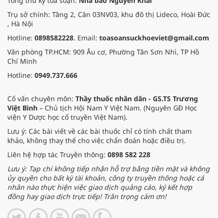
Tổng thư ký tòa soạn:
Nhà báo Nguyễn Khải
thay đổi đột ngột của thời tiết.
Trụ sở chính: Tầng 2, Căn 03NV03, khu đô thị Lideco, Hoài Đức
, Hà Nội
Hotline:
0898582228
. Email:
toasoansuckhoeviet@gmail.com
Văn phòng TP.HCM: 909 Âu cơ, Phường Tân Sơn Nhì, TP Hồ
Chí Minh
Hotline:
0949.737.666
Cố vấn chuyên môn:
Thầy thuốc nhân dân - GS.TS Trương
Việt Bình
– Chủ tịch Hội Nam Y Việt Nam. (Nguyên GĐ Học
viện Y Dược học cổ truyền Việt Nam).
Lưu ý: Các bài viết về các bài thuốc chỉ có tính chất tham
khảo, không thay thế cho việc chẩn đoán hoặc điều trị.
Liên hệ hợp tác Truyền thông:
0898 582 228
Lưu ý: Tạp chí không tiếp nhận hỗ trợ bằng tiền mặt và không
ủy quyền cho bất kỳ tài khoản, công ty truyền thông hoặc cá
nhân nào thực hiện việc giao dịch quảng cáo, ký kết hợp
đồng hay giao dịch trực tiếp! Trân trọng cảm ơn!