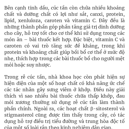
Bên cạnh tinh dầu, cúc tần còn chứa nhiều khoáng
chất và dưỡng chất có lợi như sắt, canxi, protein,
lipid, xenluloza, caroten và vitamin C. Đây đều là
những thành phần góp phần tăng giá trị dinh dưỡng
cho cây, hỗ trợ tốt cho cơ thể khi sử dụng trong các
món ăn – bài thuốc kết hợp. Đặc biệt, vitamin C và
caroten có vai trò tăng sức đề kháng, trong khi
protein và khoáng chất giúp bồi bổ cơ thể ở mức độ
nhẹ, thích hợp trong các bài thuốc bổ cho người mệt
mỏi hoặc suy nhược.
Trong rễ cúc tần, nhà khoa học còn phát hiện sự
hiện diện của một số hoạt chất có khả năng ức chế
các tác nhân gây sưng viêm ở khớp. Điều này giải
thích vì sao nhiều bài thuốc chữa thấp khớp, đau
mỏi xương thường sử dụng rễ cúc tần làm thành
phần chính. Ngoài ra, các hoạt chất β-sitosterol và
stigmasterol cũng được tìm thấy trong cây, có tác
dụng hỗ trợ điều trị tiểu đường và trung hòa độc tố
của một số loài rắn theo kinh nghiệm dân gian.