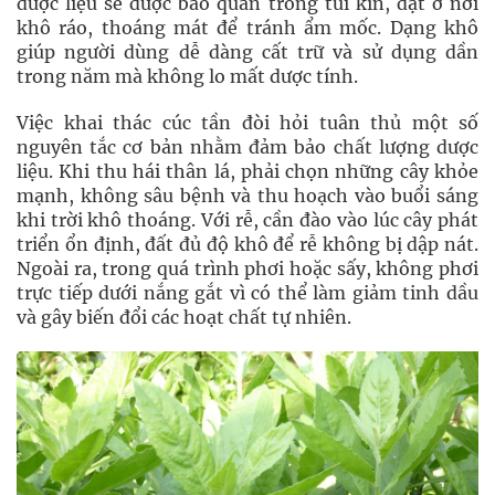
dược liệu sẽ được bảo quản trong túi kín, đặt ở nơi
khô ráo, thoáng mát để tránh ẩm mốc. Dạng khô
giúp người dùng dễ dàng cất trữ và sử dụng dần
trong năm mà không lo mất dược tính.
Việc khai thác cúc tần đòi hỏi tuân thủ một số
nguyên tắc cơ bản nhằm đảm bảo chất lượng dược
liệu. Khi thu hái thân lá, phải chọn những cây khỏe
mạnh, không sâu bệnh và thu hoạch vào buổi sáng
khi trời khô thoáng. Với rễ, cần đào vào lúc cây phát
triển ổn định, đất đủ độ khô để rễ không bị dập nát.
Ngoài ra, trong quá trình phơi hoặc sấy, không phơi
trực tiếp dưới nắng gắt vì có thể làm giảm tinh dầu
và gây biến đổi các hoạt chất tự nhiên.