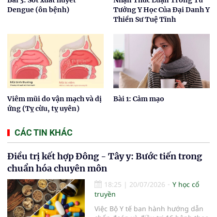
Bài 3: Sốt xuất huyết
Nhận Thức Luận Trong Tư
Dengue (ôn bệnh)
Tưởng Y Học Của Đại Danh Y
Thiền Sư Tuệ Tĩnh
Viêm mũi do vận mạch và dị
Bài 1: Cảm mạo
ứng (Tỵ cừu, tỵ uyên)
CÁC TIN KHÁC
Điều trị kết hợp Đông - Tây y: Bước tiến trong
chuẩn hóa chuyên môn
18:25
|
20/07/2026
Y học cổ
truyền
Việc Bộ Y tế ban hành hướng dẫn