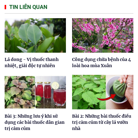
TIN LIÊN QUAN
Lá dong - Vị thuốc thanh
Công dụng chữa bệnh của 4
nhiệt, giải độc tự nhiên
loài hoa mùa Xuân
Bài 3: Những lưu ý khi sử
Bài 2: Những bài thuốc điều
dụng các bài thuốc dân gian
trị cảm cúm từ cây lá vườn
trị cảm cúm
nhà