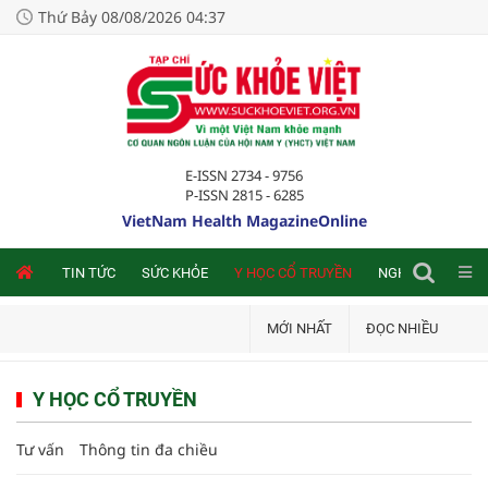
Thứ Bảy 08/08/2026 04:37
E-ISSN 2734 - 9756
P-ISSN 2815 - 6285
VietNam Health MagazineOnline
NLINE
TIN TỨC
SỨC KHỎE
Y HỌC CỔ TRUYỀN
NGHIÊN CỨU TRA
MỚI NHẤT
ĐỌC NHIỀU
Y HỌC CỔ TRUYỀN
Tư vấn
Thông tin đa chiều