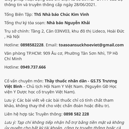
đem đến hơi ấm từ những phương
thông tin và truyền thông cấp ngày 28/06/2021.
pháp Nam y thuần Việt, giúp xoa
dịu cơn đau và nâng cao sức khỏe
Tổng Biên Tập:
ThS Nhà báo Chúc Kim Vinh
cho các cựu chiến binh trước sự
Tổng thư ký tòa soạn:
Nhà báo Nguyễn Khải
thay đổi đột ngột của thời tiết.
Trụ sở chính: Tầng 2, Căn 03NV03, khu đô thị Lideco, Hoài Đức
, Hà Nội
Hotline:
0898582228
. Email:
toasoansuckhoeviet@gmail.com
Văn phòng TP.HCM: 909 Âu cơ, Phường Tân Sơn Nhì, TP Hồ
Chí Minh
Hotline:
0949.737.666
Cố vấn chuyên môn:
Thầy thuốc nhân dân - GS.TS Trương
Việt Bình
– Chủ tịch Hội Nam Y Việt Nam. (Nguyên GĐ Học
viện Y Dược học cổ truyền Việt Nam).
Lưu ý: Các bài viết về các bài thuốc chỉ có tính chất tham
khảo, không thay thế cho việc chẩn đoán hoặc điều trị.
Liên hệ hợp tác Truyền thông:
0898 582 228
Lưu ý: Tạp chí không tiếp nhận hỗ trợ bằng tiền mặt và không
ủy quyền cho bất kỳ tài khoản, công ty truyền thông hoặc cá