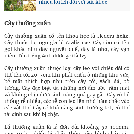
nhiều lợi ích đối với sức khỏe
Cây thường xuân
Cây thường xuân có tên khoa học là Hedera helix.
Cây thuộc họ ngũ gia bì Araliaceae. Cây còn có tên
gọi khác như dây nguyệt quế, dây lá nho, cây vạn
niên. Tên tiếng Anh được gọi là Ivy.
Cây thường xuân thuộc loại cây leo với chiều dài có
thể lên tới 20-30m khi phát triển ở những khu vực,
bề mặt thích hợp như trên cây cối, vách đá, bờ
tường. Cây đặc biệt ưa những nơi ẩm ướt, râm mát
và không chịu được ánh nắng quá gay gắt. Cây có hệ
thống rễ nhiều, các rễ con leo lên nhờ bám chắc vào
các vật thể. Cây có khả năng sinh trưởng tốt, có thể
tái sinh sau khi bị chặt.
Lá thường xuân là lá đơn dài khoảng 50-100mm,
mọc so le, phiến lá phân thùy, gân hình chân vịt.