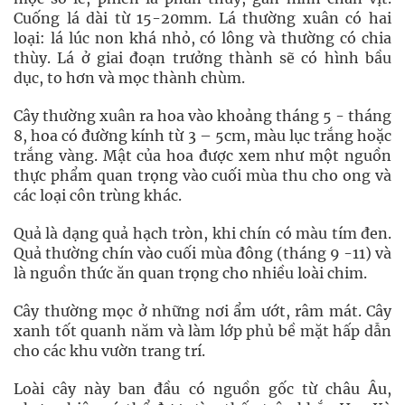
Cuống lá dài từ 15-20mm. Lá thường xuân có hai
loại: lá lúc non khá nhỏ, có lông và thường có chia
thùy. Lá ở giai đoạn trưởng thành sẽ có hình bầu
dục, to hơn và mọc thành chùm.
Cây thường xuân ra hoa vào khoảng tháng 5 - tháng
8, hoa có đường kính từ 3 – 5cm, màu lục trắng hoặc
trắng vàng. Mật của hoa được xem như một nguồn
thực phẩm quan trọng vào cuối mùa thu cho ong và
các loại côn trùng khác.
Quả là dạng quả hạch tròn, khi chín có màu tím đen.
Quả thường chín vào cuối mùa đông (tháng 9 -11) và
là nguồn thức ăn quan trọng cho nhiều loài chim.
Cây thường mọc ở những nơi ẩm ướt, râm mát. Cây
xanh tốt quanh năm và làm lớp phủ bề mặt hấp dẫn
cho các khu vườn trang trí.
Loài cây này ban đầu có nguồn gốc từ châu Âu,