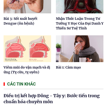
Bài 3: Sốt xuất huyết
Nhận Thức Luận Trong Tư
Dengue (ôn bệnh)
Tưởng Y Học Của Đại Danh Y
Thiền Sư Tuệ Tĩnh
Viêm mũi do vận mạch và dị
Bài 1: Cảm mạo
ứng (Tỵ cừu, tỵ uyên)
CÁC TIN KHÁC
Điều trị kết hợp Đông - Tây y: Bước tiến trong
chuẩn hóa chuyên môn