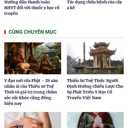
Hướng dẫn thanh toán
Tác dụng chữa bệnh của cây
BHYT đối với thuốc y học cổ
a kê
truyền
CÙNG CHUYÊN MỤC
Y đạo nơi cửa Phật – Di sản
Thiền Sư Tuệ Tĩnh: Người
nhân ái của Thiền sư Tuệ
Định Hướng Chiến Lược Cho
Tĩnh và giá trị trong chăm
Sự Phát Triển Y Học Cổ
sóc sức khỏe cộng đồng
Truyền Việt Nam
hiện nay