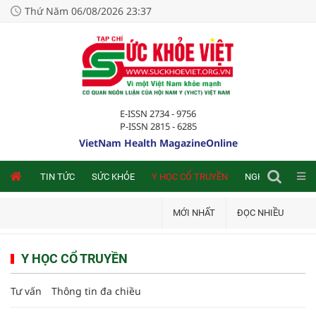
Thứ Năm 06/08/2026 23:37
E-ISSN 2734 - 9756
P-ISSN 2815 - 6285
VietNam Health MagazineOnline
NLINE
TIN TỨC
SỨC KHỎE
Y HỌC CỔ TRUYỀN
NGHIÊN CỨU TRA
MỚI NHẤT
ĐỌC NHIỀU
Y HỌC CỔ TRUYỀN
Tư vấn
Thông tin đa chiều