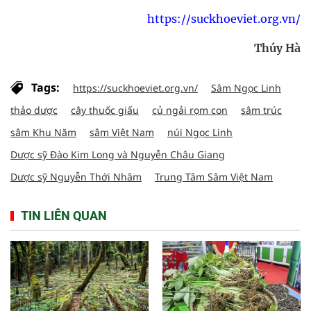
https://suckhoeviet.org.vn/
Thúy Hà
Tags:
https://suckhoeviet.org.vn/
Sâm Ngọc Linh
thảo dược
cây thuốc giấu
củ ngải rọm con
sâm trúc
sâm Khu Năm
sâm Việt Nam
núi Ngọc Linh
Dược sỹ Đào Kim Long và Nguyễn Châu Giang
Dược sỹ Nguyễn Thới Nhâm
Trung Tâm Sâm Việt Nam
TIN LIÊN QUAN