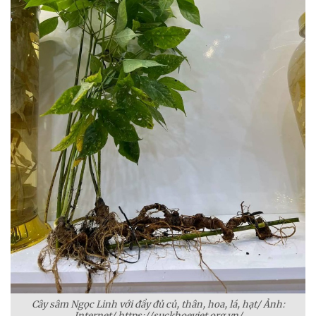
Cây sâm Ngọc Linh với đầy đủ củ, thân, hoa, lá, hạt/ Ảnh:
Internet/ https://suckhoeviet.org.vn/