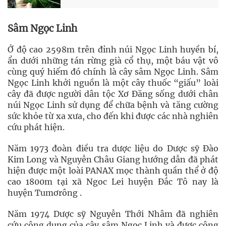
Sâm Ngọc Linh
Ở độ cao 2598m trên đỉnh núi Ngọc Linh huyền bí,
ẩn dưới những tán rừng già cổ thụ, một báu vật vô
cùng quý hiếm đó chính là cây sâm Ngọc Linh. Sâm
Ngọc Linh khởi nguồn là một cây thuốc “giấu” loài
cây đã được người dân tộc Xơ Đăng sống dưới chân
núi Ngọc Linh sử dụng để chữa bệnh và tăng cường
sức khỏe từ xa xưa, cho đến khi được các nhà nghiên
cứu phát hiện.
Năm 1973 đoàn điều tra dược liệu do Dược sỹ Đào
Kim Long và Nguyễn Châu Giang hướng dẫn đã phát
hiện được một loài PANAX mọc thành quần thể ở độ
cao 1800m tại xã Ngoc Lei huyện Đắc Tô nay là
huyện Tumơrông .
Năm 1974 Dược sỹ Nguyễn Thới Nhâm đã nghiên
cứu công dụng của cây sâm Ngọc Linh và được công