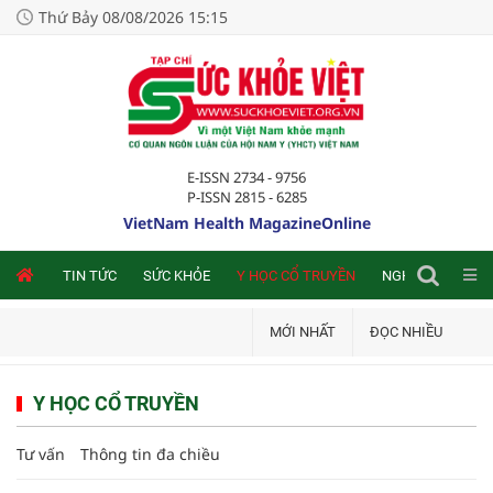
Thứ Bảy 08/08/2026 15:15
E-ISSN 2734 - 9756
P-ISSN 2815 - 6285
VietNam Health MagazineOnline
NLINE
TIN TỨC
SỨC KHỎE
Y HỌC CỔ TRUYỀN
NGHIÊN CỨU TRA
MỚI NHẤT
ĐỌC NHIỀU
Y HỌC CỔ TRUYỀN
Tư vấn
Thông tin đa chiều