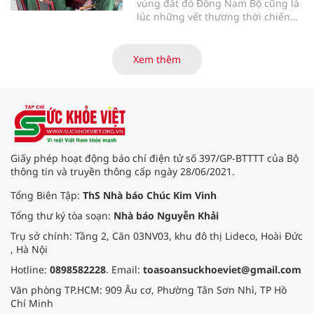
vùng đất đỏ Đông Nam Bộ cũng là
lúc những vết thương thời chiến
của các thương bệnh binh tại
Trung tâm Điều dưỡng thương
binh và người có công Long Đất
Xem thêm
(nay thuộc xã Long Hải, TP. Hồ Chí
Minh) bắt đầu “thức giấc”. Thấu
hiểu và sẻ chia với nỗi đau xương
tủy ấy, chuyến khám chữa bệnh
thiện nguyện của đoàn thầy thuốc
Hội Nam y Việt Nam không chỉ
mang theo tình cảm tri ân, mà còn
Giấy phép hoạt động báo chí điện tử số 397/GP-BTTTT của Bộ
đem đến hơi ấm từ những phương
thông tin và truyền thông cấp ngày 28/06/2021.
pháp Nam y thuần Việt, giúp xoa
dịu cơn đau và nâng cao sức khỏe
Tổng Biên Tập:
ThS Nhà báo Chúc Kim Vinh
cho các cựu chiến binh trước sự
Tổng thư ký tòa soạn:
Nhà báo Nguyễn Khải
thay đổi đột ngột của thời tiết.
Trụ sở chính: Tầng 2, Căn 03NV03, khu đô thị Lideco, Hoài Đức
, Hà Nội
Hotline:
0898582228
. Email:
toasoansuckhoeviet@gmail.com
Văn phòng TP.HCM: 909 Âu cơ, Phường Tân Sơn Nhì, TP Hồ
Chí Minh