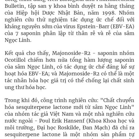
Bulletin, tập san y khoa bình duyệt ra hằng tháng
của Hiệp hội Dược Nhật Bản, năm 1998. Nhóm
nghiên cứu thử nghiệm tác dụng ức chế đối với
kháng nguyên sớm của virus Epstein-Barr (EBV-EA)
của 7 saponin phân lập từ thân rễ và rễ của sâm
Ngọc Linh.
Kết quả cho thấy, Majonoside-R2 - saponin nhóm
Ocotillol chiếm hơn nửa tổng hàm lượng saponin
của sâm Ngọc Linh, có tác dụng ức chế đáng kể sự
hoạt hóa EBV-EA; và Majornoside-R2 có thể là một
tác nhân hóa học giá trị có thể chống lại chất sinh
ung thư hóa học.
Trong khi đó, công trình nghiên cứu: "Chất chuyển
hóa sesquiterpene lactone mới từ sâm Ngọc Linh"
của nhóm tác giả Việt Nam và một nhà nghiên cứu
nước ngoài - Poul Erik Hansenf (Khoa Khoa học và
môi trường, Đại học Roskilde, Đan Mạch) đã chỉ ra
sesquiterpene lactone là một nhóm sản phẩm tự