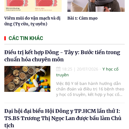
Viêm mũi do vận mạch và dị
Bài 1: Cảm mạo
ứng (Tỵ cừu, tỵ uyên)
CÁC TIN KHÁC
Điều trị kết hợp Đông - Tây y: Bước tiến trong
chuẩn hóa chuyên môn
18:25
|
20/07/2026
Y học cổ
truyền
Việc Bộ Y tế ban hành hướng dẫn
chẩn đoán và điều trị 16 bệnh theo
y học cổ truyền, kết hợp y học cổ
truyền với y học hiện đại đã bổ
sung căn cứ chuyên môn thống
Đại hội đại biểu Hội Đông y TP.HCM lần thứ I:
nhất cho các cơ sở khám, chữa
bệnh. Giá trị của tài liệu không chỉ
TS.BS Trương Thị Ngọc Lan được bầu làm Chủ
nằm ở việc mở rộng danh mục
tịch
bệnh, mà còn ở yêu cầu phối hợp