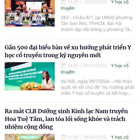
16:09
|
10/07/2026
Y học cổ
truyền Việt Nam (Kế hoạch).
truyền
SKV - Chiều 8/7, tại UBND phường
Tân Sơn Nhì, TP.HCM, Đại hội
thành lập Hội Đông y phường Tân
Sơn Nhì lần thứ I, nhiệm kỳ 2026-
2031 đã diễn ra, đánh dấu bước
Gần 500 đại biểu bàn về xu hướng phát triển Y
kiện toàn tổ chức Hội Đông y tại cơ
sở, góp phần phát huy vai trò y học
học cổ truyền trong kỷ nguyên mới
cổ truyền trong chăm sóc sức khỏe
nhân dân.
20:00
|
09/07/2026
Y học cổ
truyền
Hà Nội, ngày 09/7/2026 – Hội thảo
quốc tế với chủ đề "Xu hướng phát
triển Y học cổ truyền và kết hợp
Đông – Tây y trong kỷ nguyên mới"
đã chính thức diễn ra tại Trường Y
Ra mắt CLB Dưỡng sinh Kinh lạc Nam truyền
– Dược Phenikaa. Sự kiện do Đại
học Phenikaa tổ chức, quy tụ gần
Hoa Tuệ Tâm, lan tỏa lối sống khỏe và trách
500 đại biểu là đại diện các cơ
nhiệm cộng đồng
quan quản lý, cơ sở đào tạo, bệnh
viện cùng đông đảo chuyên gia,
21:00
|
28/06/2026
Y học cổ