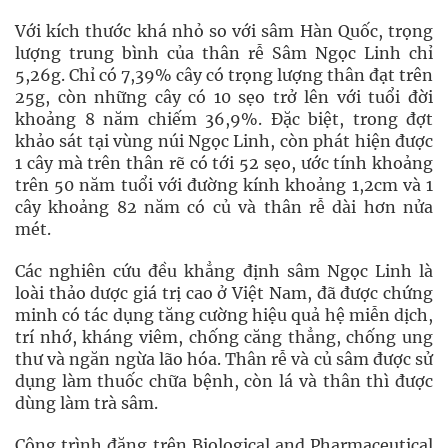
Với kích thước khá nhỏ so với sâm Hàn Quốc, trọng
lượng trung bình của thân rễ Sâm Ngọc Linh chỉ
5,26g. Chỉ có 7,39% cây có trọng lượng thân đạt trên
25g, còn những cây có 10 sẹo trở lên với tuổi đời
khoảng 8 năm chiếm 36,9%. Đặc biệt, trong đợt
khảo sát tại vùng núi Ngọc Linh, còn phát hiện được
1 cây mà trên thân rẽ có tới 52 sẹo, ước tính khoảng
trên 50 năm tuổi với đường kính khoảng 1,2cm và 1
cây khoảng 82 năm có củ và thân rễ dài hơn nửa
mét.
Các nghiên cứu đều khẳng định sâm Ngọc Linh là
loài thảo dược giá trị cao ở Việt Nam, đã được chứng
minh có tác dụng tăng cường hiệu quả hệ miễn dịch,
trí nhớ, kháng viêm, chống căng thẳng, chống ung
thư và ngăn ngừa lão hóa. Thân rễ và củ sâm được sử
dụng làm thuốc chữa bệnh, còn lá và thân thì được
dùng làm trà sâm.
Công trình đăng trên Biological and Pharmaceutical