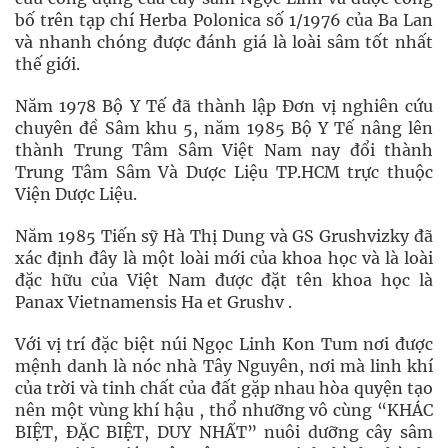
bố trên tạp chí Herba Polonica số 1/1976 của Ba Lan
và nhanh chóng được đánh giá là loài sâm tốt nhất
thế giới.
Năm 1978 Bộ Y Tế đã thành lập Đơn vị nghiên cứu
chuyên đề Sâm khu 5, năm 1985 Bộ Y Tế nâng lên
thành Trung Tâm Sâm Việt Nam nay đổi thành
Trung Tâm Sâm Và Dược Liệu TP.HCM trực thuộc
Viện Dược Liệu.
Năm 1985 Tiến sỹ Hà Thị Dung và GS Grushvizky đã
xác định đây là một loài mới của khoa học và là loài
đặc hữu của Việt Nam được đặt tên khoa học là
Panax Vietnamensis Ha et Grushv .
Với vị trí đặc biệt núi Ngọc Linh Kon Tum nơi được
mệnh danh là nóc nhà Tây Nguyên, nơi mà linh khí
của trời và tinh chất của đất gặp nhau hòa quyện tạo
nên một vùng khí hậu , thổ nhưỡng vô cùng “KHÁC
BIỆT, ĐẶC BIỆT, DUY NHẤT” nuôi dưỡng cây sâm