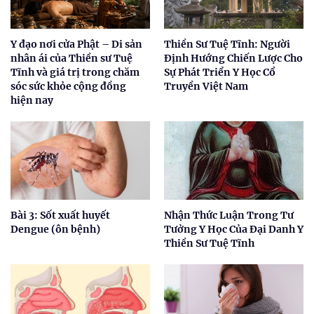
Y đạo nơi cửa Phật – Di sản
Thiền Sư Tuệ Tĩnh: Người
nhân ái của Thiền sư Tuệ
Định Hướng Chiến Lược Cho
Tĩnh và giá trị trong chăm
Sự Phát Triển Y Học Cổ
sóc sức khỏe cộng đồng
Truyền Việt Nam
hiện nay
Bài 3: Sốt xuất huyết
Nhận Thức Luận Trong Tư
Dengue (ôn bệnh)
Tưởng Y Học Của Đại Danh Y
Thiền Sư Tuệ Tĩnh