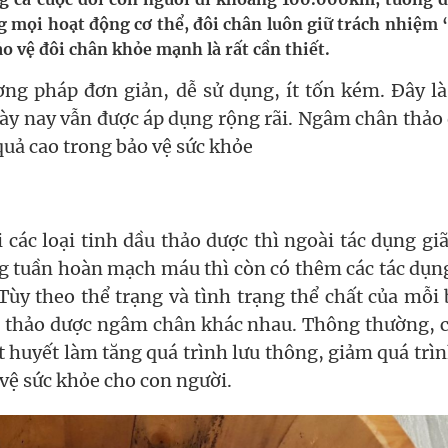
 Máu Của Các Loài Nhân Sâm (Panax Spp.): Tổng
ng mọi hoạt động cơ thể, đôi chân luôn giữ trách nhiệm
ảo vệ đôi chân khỏe mạnh là rất cần thiết.
ng pháp đơn giản, dễ sử dụng, ít tốn kém. Đây l
oàn quốc
gày nay vẫn được áp dụng rộng rãi. Ngâm chân thảo
quả cao trong bảo vệ sức khỏe
g, nhiệt độ cao nhất 35 độ
kỳ, khám sàng lọc cho người dân
 các loại tinh dầu thảo dược thì ngoài tác dụng gi
ng tuần hoàn mạch máu thì còn có thêm các tác dụn
Tùy theo thể trạng và tình trạng thể chất của mỗi
ói thảo dược ngâm chân khác nhau. Thông thường, c
t huyết làm tăng quá trình lưu thông, giảm quá trìn
vệ sức khỏe cho con người.