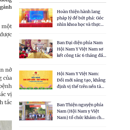
 ‘gánh
Hoàn thiện hành lang
pháp lý để bứt phá: Góc
nhìn khoa học và thực
à một
tiễn tại Tọa đàm " Đề
 dược
xuất một số nội dung
Ban Đại diện phía Nam
cho Luật Y dược cổ
Hội Nam Y Việt Nam sơ
truyền Việt Nam"
kết công tác 6 tháng đầu
năm 2026
ãn nở
Hội Nam Y Việt Nam:
g của
Đổi mới sáng tạo, khẳng
 bệnh
định vị thế trên nền tảng
y học cổ truyền và khoa
ác vị
học hiện đại
h tắc
Ban Thiện nguyện phía
Nam (Hội Nam y Việt
Nam) tổ chức khám chữa
bệnh y học cổ truyền và