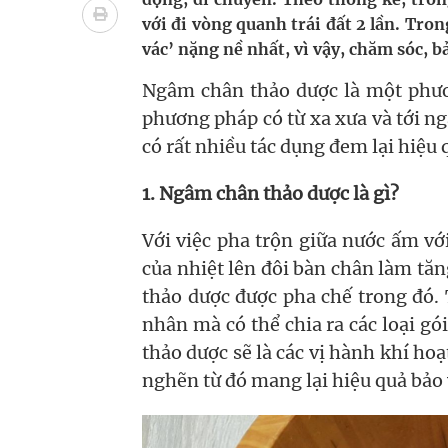
Tác Dụng Chống Kết Tập Tiểu Cầu Và Chống Đông
với đi vòng quanh trái đất 2 lần. Tro
vác’ nặng nề nhất, vì vậy, chăm sóc, b
Quan Bằng Chứng Dược Lý Và Cơ Chế Phân Tử
Ngâm chân thảo dược là một phươ
Xây dựng bản đồ mạng lưới cấp cứu ngoại viện t
phương pháp có từ xa xưa và tới n
có rất nhiều tác dụng đem lại hiệu 
Dự báo thời tiết ngày 08/8/2026: Bắc Bộ nắng nón
Đắk Lắk: Đẩy nhanh tiến độ khám sức khỏe định 
1. Ngâm chân thảo dược là gì?
Với việc pha trộn giữa nước ấm với
của nhiệt lên đôi bàn chân làm tă
thảo dược được pha chế trong đó. 
nhân mà có thể chia ra các loại g
thảo dược sẽ là các vị hành khí hoạ
nghẽn từ đó mang lại hiệu quả bảo 