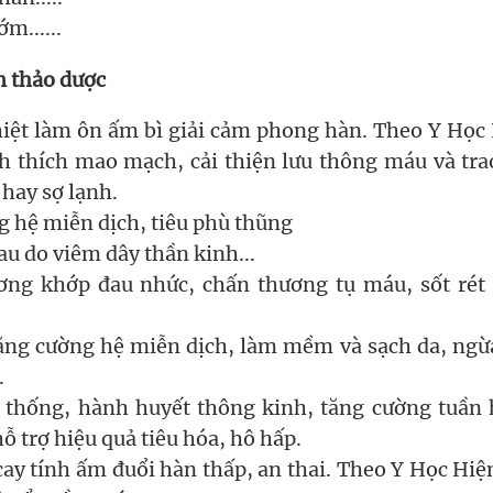
ớm......
n thảo dược
hiệt làm ôn ấm bì giải cảm phong hàn. Theo Y Học
ch thích mao mạch, cải thiện lưu thông máu và tra
 hay sợ lạnh.
 hệ miễn dịch, tiêu phù thũng
au do viêm dây thần kinh...
ơng khớp đau nhức, chấn thương tụ máu, sốt rét
tăng cường hệ miễn dịch, làm mềm và sạch da, ngừ
.
 thống, hành huyết thông kinh, tăng cường tuần
hỗ trợ hiệu quả tiêu hóa, hô hấp.
 cay tính ấm đuổi hàn thấp, an thai. Theo Y Học Hiệ