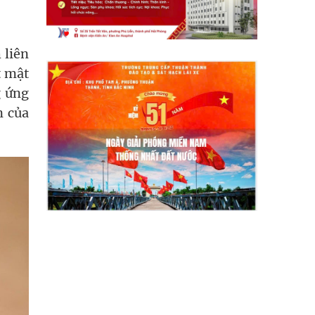
 liên
t mật
g ứng
n của