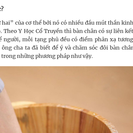
c?
 hai” của cơ thể bởi nó có nhiều đầu mút thần kinh
ão. Theo Y Học Cổ Truyền thì bàn chân có sự liên kế
thể người, mỗi tạng phủ đều có điểm phản xạ tươn
a ông cha ta đã biết để ý và chăm sóc đôi bàn châ
 trong những phương pháp như vậy.