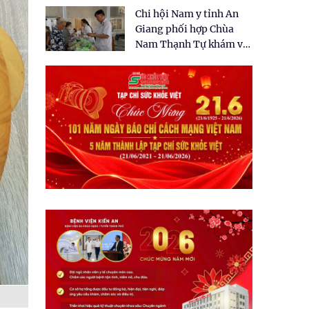
tặng quà cho 150 người
Chi hội Nam y tỉnh An
dân tại xã Tân Tập
Giang phối hợp Chùa
Nam Thạnh Tự khám và
cấp thuốc miễn phí cho
nhân dân