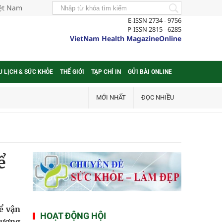
iệt Nam
E-ISSN 2734 - 9756
P-ISSN 2815 - 6285
VietNam Health MagazineOnline
U LỊCH & SỨC KHỎE
THẾ GIỚI
TẠP CHÍ IN
GỬI BÀI ONLINE
MỚI NHẤT
ĐỌC NHIỀU
ể
ể vận
HOẠT ĐỘNG HỘI
đương