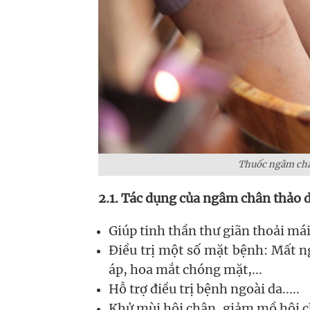
Thuốc ngâm châ
2.1. Tác dụng của ngâm chân thảo 
Giúp tinh thần thư giãn thoải mái, 
Điều trị một số mặt bệnh: Mất n
áp, hoa mắt chóng mặt,...
Hỗ trợ điều trị bệnh ngoài da.....
Khử mùi hôi chân, giảm mồ hôi ch