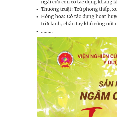
ngải cứu còn có tác dụng kháng 
Thương truật: Trừ phong thấp, xư
Hồng hoa: Có tác dụng hoạt huyế
trời lạnh, chân tay khô cứng nứt n
.........