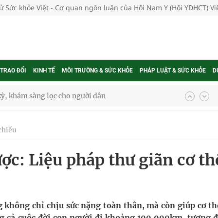
tử Sức khỏe Việt - Cơ quan ngôn luận của Hội Nam Y (Hội YDHCT) V
 TRAO ĐỔI
KINH TẾ
MÔI TRƯỜNG & SỨC KHỎE
PHÁP LUẬT & SỨC KHỎE
D
ông cực hiệu quả
 chuyên gia
chiều
c: Liệu pháp thư giãn cơ th
nghiệm thực tế
ngừa ung thư
g không chỉ chịu sức nặng toàn thân, mà còn giúp cơ th
ng cả cuộc đời con người đi khoảng 100.000km, tương 