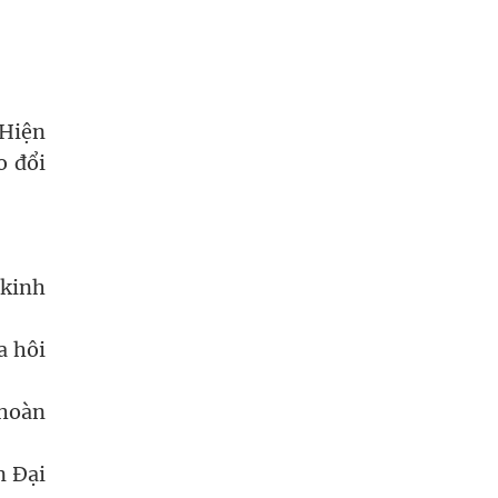
 Hiện
o đổi
 kinh
a hôi
 hoàn
n Đại