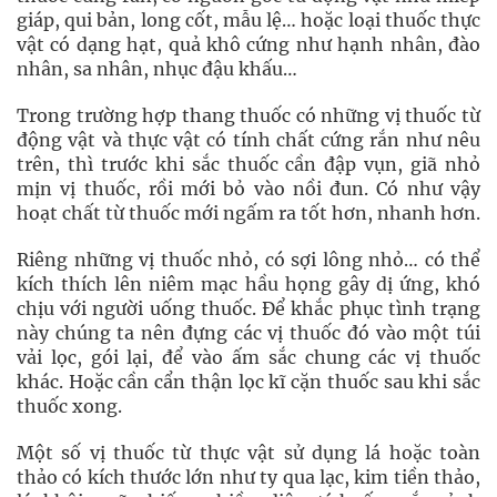
giáp, qui bản, long cốt, mẫu lệ… hoặc loại thuốc thực
vật có dạng hạt, quả khô cứng như hạnh nhân, đào
nhân, sa nhân, nhục đậu khấu…
Trong trường hợp thang thuốc có những vị thuốc từ
động vật và thực vật có tính chất cứng rắn như nêu
trên, thì trước khi sắc thuốc cần đập vụn, giã nhỏ
mịn vị thuốc, rồi mới bỏ vào nồi đun. Có như vậy
hoạt chất từ thuốc mới ngấm ra tốt hơn, nhanh hơn.
Riêng những vị thuốc nhỏ, có sợi lông nhỏ… có thể
kích thích lên niêm mạc hầu họng gây dị ứng, khó
chịu với người uống thuốc. Để khắc phục tình trạng
này chúng ta nên đựng các vị thuốc đó vào một túi
vải lọc, gói lại, để vào ấm sắc chung các vị thuốc
khác. Hoặc cần cẩn thận lọc kĩ cặn thuốc sau khi sắc
thuốc xong.
Một số vị thuốc từ thực vật sử dụng lá hoặc toàn
thảo có kích thước lớn như ty qua lạc, kim tiền thảo,