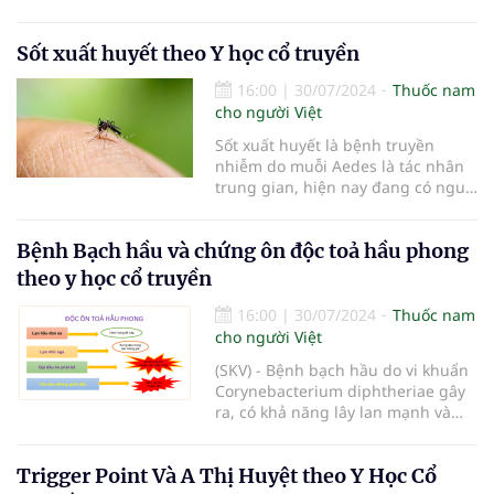
phát triển ngành Dược giai đoạn
đến năm 2030 và tầm nhìn đến
Sốt xuất huyết theo Y học cổ truyền
năm 2045 tỉnh Đắk Lắk.
16:00
|
30/07/2024
Thuốc nam
cho người Việt
Sốt xuất huyết là bệnh truyền
nhiễm do muỗi Aedes là tác nhân
trung gian, hiện nay đang có nguy
cơ chuyển thành dịch, Y học cổ
truyền gọi là Thử Thấp ôn bệnh
Bệnh Bạch hầu và chứng ôn độc toả hầu phong
đặc trưng của mùa Hạ. Đa phần
bệnh có thể tự khỏi nhưng có một
theo y học cổ truyền
tỷ lệ nhỏ có khả năng chuyển
nặng. Thông qua dấu hiệu cảnh
16:00
|
30/07/2024
Thuốc nam
báo nguy hiểm là giai đoạn phải xử
cho người Việt
trí kịp thời tránh gây hậu quả
(SKV) - Bệnh bạch hầu do vi khuẩn
không tốt. Do chưa có vắc-xin dự
Corynebacterium diphtheriae gây
phòng và thuốc đặc hiệu nên điều
ra, có khả năng lây lan mạnh và
trị triệu chứng và phòng cắt đường
nhanh chóng tạo thành dịch. Theo
truyền (diệt muỗi)
World Health Organization (WHO)
Trigger Point Và A Thị Huyệt theo Y Học Cổ
tỷ lệ tử vong chiếm 2-5% các ca bị