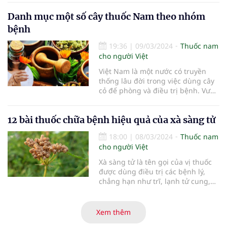
Danh mục một số cây thuốc Nam theo nhóm
bệnh
19:36
|
09/03/2024
Thuốc nam
cho người Việt
Việt Nam là một nước có truyền
thống lâu đời trong việc dùng cây
cỏ để phòng và điều trị bệnh. Vườn
thuốc nam có vai trò thiết thực
trong việc sơ cứu và chữa trị một
12 bài thuốc chữa bệnh hiệu quả của xà sàng tử
số bệnh thông thường.
18:00
|
08/03/2024
Thuốc nam
cho người Việt
Xà sàng tử là tên gọi của vị thuốc
được dùng điều trị các bệnh lý,
chẳng hạn như trĩ, lạnh tử cung,
bệnh viêm da hoặc vấn đề sinh lý
nam.
Xem thêm