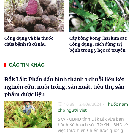
Công dụng và bài thuốc
Cây bòng bong (hải kim sa):
chữa bệnh từ củ nâu
Công dụng, cách dùng trị
bệnh trong y học cổ truyền
CÁC TIN KHÁC
Đắk Lắk: Phấn đấu hình thành 1 chuỗi liên kết
nghiên cứu, nuôi trồng, sản xuất, tiêu thụ sản
phẩm dược liệu
10:38
|
24/09/2024
Thuốc nam
cho người Việt
SKV - UBND tỉnh Đắk Lắk vừa ban
hành Kế hoạch số 172/KH-UBND về
việc thực hiện Chiến lược quốc gia