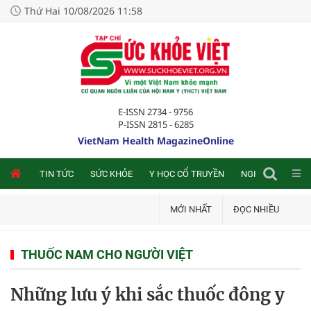
Thứ Hai 10/08/2026 11:58
E-ISSN 2734 - 9756
P-ISSN 2815 - 6285
VietNam Health MagazineOnline
NLINE
TIN TỨC
SỨC KHỎE
Y HỌC CỔ TRUYỀN
NGHIÊN CỨU TRA
MỚI NHẤT
ĐỌC NHIỀU
THUỐC NAM CHO NGƯỜI VIỆT
Những lưu ý khi sắc thuốc đông y