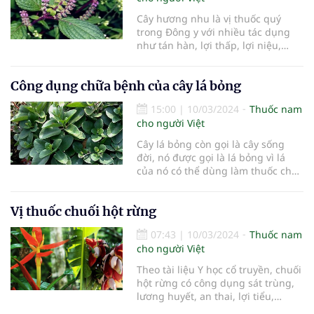
khó chịu dạ dày, đầy hơi, sỏi mật,
Cây hương nhu là vị thuốc quý
đau khớp, đau nhức cơ bắp, bệnh
trong Đông y với nhiều tác dụng
chàm, mẩn ngứa, bầm tím, viêm
như tán hàn, lợi thấp, lợi niệu,
vú, thông tắc tia sữa...
phát hãn, trị phù thũng,...
Công dụng chữa bệnh của cây lá bỏng
15:00
|
10/03/2024
Thuốc nam
cho người Việt
Cây lá bỏng còn gọi là cây sống
đời, nó được gọi là lá bỏng vì lá
của nó có thể dùng làm thuốc chữa
bỏng.
Vị thuốc chuối hột rừng
07:43
|
10/03/2024
Thuốc nam
cho người Việt
Theo tài liệu Y học cổ truyền, chuối
hột rừng có công dụng sát trùng,
lương huyết, an thai, lợi tiểu,…