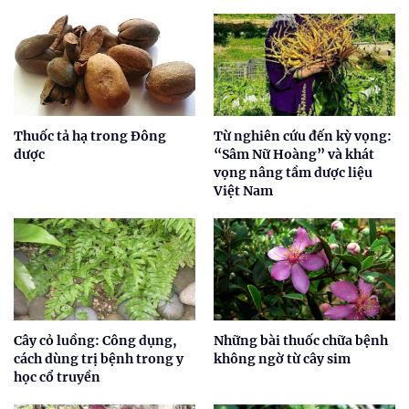
Thuốc tả hạ trong Đông
Từ nghiên cứu đến kỳ vọng:
dược
“Sâm Nữ Hoàng” và khát
vọng nâng tầm dược liệu
Việt Nam
Cây cỏ luồng: Công dụng,
Những bài thuốc chữa bệnh
cách dùng trị bệnh trong y
không ngờ từ cây sim
học cổ truyền