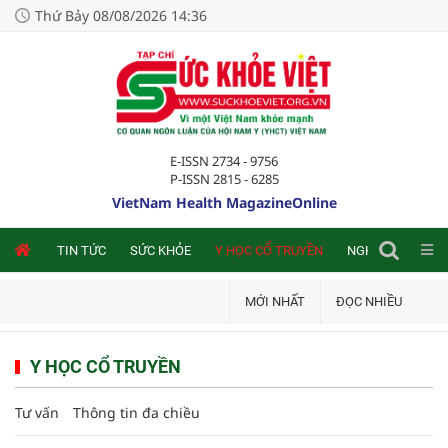
Thứ Bảy 08/08/2026 14:36
E-ISSN 2734 - 9756
P-ISSN 2815 - 6285
VietNam Health MagazineOnline
NLINE
TIN TỨC
SỨC KHỎE
Y HỌC CỔ TRUYỀN
NGHIÊN CỨU TRA
MỚI NHẤT
ĐỌC NHIỀU
Y HỌC CỔ TRUYỀN
Tư vấn
Thông tin đa chiều