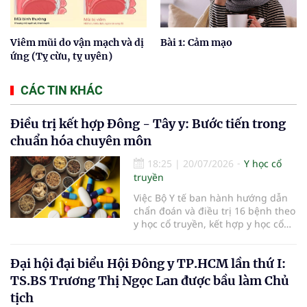
Viêm mũi do vận mạch và dị
Bài 1: Cảm mạo
ứng (Tỵ cừu, tỵ uyên)
CÁC TIN KHÁC
Điều trị kết hợp Đông - Tây y: Bước tiến trong
chuẩn hóa chuyên môn
18:25
|
20/07/2026
Y học cổ
truyền
Việc Bộ Y tế ban hành hướng dẫn
chẩn đoán và điều trị 16 bệnh theo
y học cổ truyền, kết hợp y học cổ
truyền với y học hiện đại đã bổ
sung căn cứ chuyên môn thống
Đại hội đại biểu Hội Đông y TP.HCM lần thứ I:
nhất cho các cơ sở khám, chữa
bệnh. Giá trị của tài liệu không chỉ
TS.BS Trương Thị Ngọc Lan được bầu làm Chủ
nằm ở việc mở rộng danh mục
tịch
bệnh, mà còn ở yêu cầu phối hợp