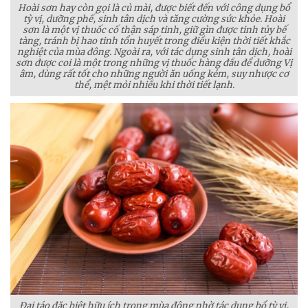
Hoài sơn hay còn gọi là củ mài, được biết đến với công dụng bổ
tỳ vị, dưỡng phế, sinh tân dịch và tăng cường sức khỏe. Hoài
sơn là một vị thuốc cố thận sáp tinh, giữ gìn được tinh tủy bế
tàng, tránh bị hao tinh tổn huyết trong điều kiện thời tiết khắc
nghiệt của mùa đông. Ngoài ra, với tác dụng sinh tân dịch, hoài
sơn được coi là một trong những vị thuốc hàng đầu để dưỡng Vị
âm, dùng rất tốt cho những người ăn uống kém, suy nhược cơ
thể, mệt mỏi nhiều khi thời tiết lạnh.
Đại táo đặc biệt hữu ích trong mùa đông nhờ tác dụng bổ tỳ vị,