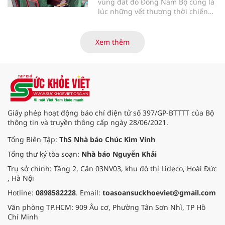
vùng đất đỏ Đông Nam Bộ cũng là
lúc những vết thương thời chiến
của các thương bệnh binh tại
Trung tâm Điều dưỡng thương
binh và người có công Long Đất
Xem thêm
(nay thuộc xã Long Hải, TP. Hồ Chí
Minh) bắt đầu “thức giấc”. Thấu
hiểu và sẻ chia với nỗi đau xương
tủy ấy, chuyến khám chữa bệnh
thiện nguyện của đoàn thầy thuốc
Hội Nam y Việt Nam không chỉ
mang theo tình cảm tri ân, mà còn
Giấy phép hoạt động báo chí điện tử số 397/GP-BTTTT của Bộ
đem đến hơi ấm từ những phương
thông tin và truyền thông cấp ngày 28/06/2021.
pháp Nam y thuần Việt, giúp xoa
dịu cơn đau và nâng cao sức khỏe
Tổng Biên Tập:
ThS Nhà báo Chúc Kim Vinh
cho các cựu chiến binh trước sự
Tổng thư ký tòa soạn:
Nhà báo Nguyễn Khải
thay đổi đột ngột của thời tiết.
Trụ sở chính: Tầng 2, Căn 03NV03, khu đô thị Lideco, Hoài Đức
, Hà Nội
Hotline:
0898582228
. Email:
toasoansuckhoeviet@gmail.com
Văn phòng TP.HCM: 909 Âu cơ, Phường Tân Sơn Nhì, TP Hồ
Chí Minh