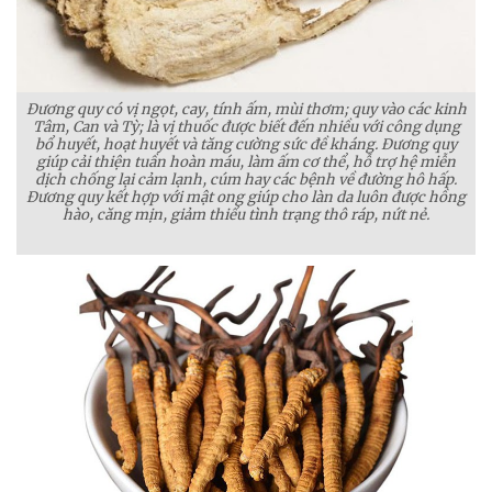
Đương quy có vị ngọt, cay, tính ấm, mùi thơm; quy vào các kinh
Tâm, Can và Tỳ; là vị thuốc được biết đến nhiều với công dụng
bổ huyết, hoạt huyết và tăng cường sức đề kháng. Đương quy
giúp cải thiện tuần hoàn máu, làm ấm cơ thể, hỗ trợ hệ miễn
dịch chống lại cảm lạnh, cúm hay các bệnh về đường hô hấp.
Đương quy kết hợp với mật ong giúp cho làn da luôn được hồng
hào, căng mịn, giảm thiểu tình trạng thô ráp, nứt nẻ.