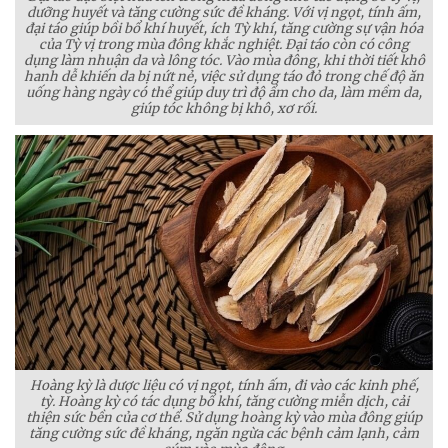
dưỡng huyết và tăng cường sức đề kháng. Với vị ngọt, tính ấm,
đại táo giúp bồi bổ khí huyết, ích Tỳ khí, tăng cường sự vận hóa
của Tỳ vị trong mùa đông khắc nghiệt. Đại táo còn có công
dụng làm nhuận da và lông tóc. Vào mùa đông, khi thời tiết khô
hanh dễ khiến da bị nứt nẻ, việc sử dụng táo đỏ trong chế độ ăn
uống hàng ngày có thể giúp duy trì độ ẩm cho da, làm mềm da,
giúp tóc không bị khô, xơ rối.
Hoàng kỳ là dược liệu có vị ngọt, tính ấm, đi vào các kinh phế,
tỳ. Hoàng kỳ có tác dụng bổ khí, tăng cường miễn dịch, cải
thiện sức bền của cơ thể. Sử dụng hoàng kỳ vào mùa đông giúp
tăng cường sức đề kháng, ngăn ngừa các bệnh cảm lạnh, cảm