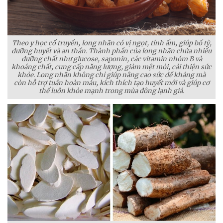
Theo y học cổ truyền, long nhãn có vị ngọt, tính ấm, giúp bổ tỳ,
dưỡng huyết và an thần. Thành phần của long nhãn chứa nhiều
dưỡng chất như glucose, saponin, các vitamin nhóm B và
khoáng chất, cung cấp năng lượng, giảm mệt mỏi, cải thiện sức
khỏe. Long nhãn không chỉ giúp nâng cao sức đề kháng mà
còn hỗ trợ tuần hoàn máu, kích thích tạo huyết mới và giúp cơ
thể luôn khỏe mạnh trong mùa đông lạnh giá.