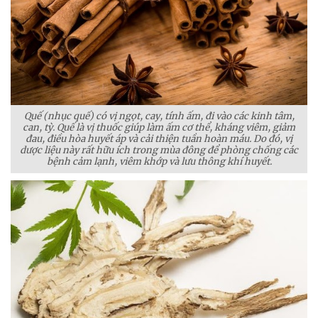
Quế (nhục quế) có vị ngọt, cay, tính ấm, đi vào các kinh tâm,
can, tỳ. Quế là vị thuốc giúp làm ấm cơ thể, kháng viêm, giảm
đau, điều hòa huyết áp và cải thiện tuần hoàn máu. Do đó, vị
dược liệu này rất hữu ích trong mùa đông để phòng chống các
bệnh cảm lạnh, viêm khớp và lưu thông khí huyết.