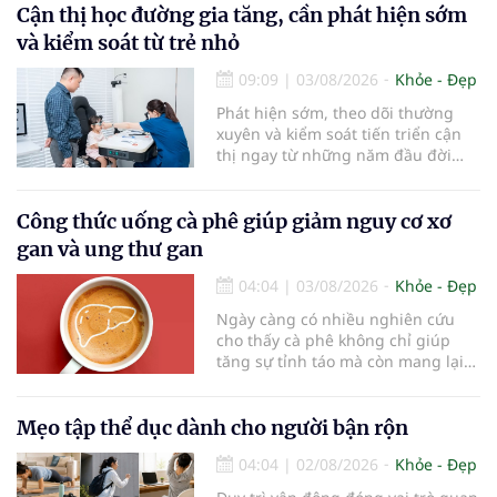
Cận thị học đường gia tăng, cần phát hiện sớm
và kiểm soát từ trẻ nhỏ
09:09
|
03/08/2026
Khỏe - Đẹp
Phát hiện sớm, theo dõi thường
xuyên và kiểm soát tiến triển cận
thị ngay từ những năm đầu đời
được các chuyên gia đánh giá là
chìa khóa bảo vệ thị lực lâu dài cho
trẻ. Đây cũng là định hướng của
Công thức uống cà phê giúp giảm nguy cơ xơ
Trung tâm Nhãn nhi và Kiểm soát
gan và ung thư gan
cận thị vừa được Bệnh viện Đông
Đô đưa vào hoạt động ngày 1/8.
04:04
|
03/08/2026
Khỏe - Đẹp
Ngày càng có nhiều nghiên cứu
cho thấy cà phê không chỉ giúp
tăng sự tỉnh táo mà còn mang lại
lợi ích cho nhiều cơ quan trong cơ
thể, đặc biệt là gan. Đây là cơ quan
đóng vai trò lọc độc tố, chuyển hóa
Mẹo tập thể dục dành cho người bận rộn
thuốc và dự trữ nhiều vitamin,
04:04
|
02/08/2026
Khỏe - Đẹp
khoáng chất thiết yếu nhưng cũng
rất dễ bị tổn thương…