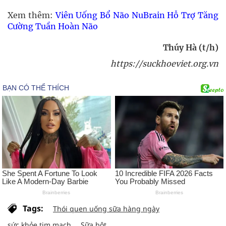
Xem thêm:
Viên Uống Bổ Não NuBrain Hỗ Trợ Tăng
Cường Tuần Hoàn Não
Thúy Hà (t/h)
https://suckhoeviet.org.vn
Tags:
Thói quen uống sữa hàng ngày
sức khỏe tim mạch
Sữa bột