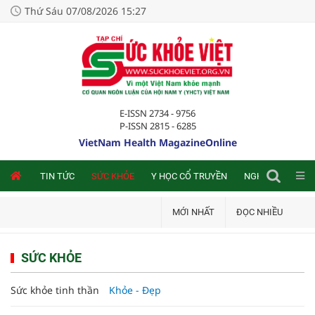
Thứ Sáu 07/08/2026 15:27
E-ISSN 2734 - 9756
P-ISSN 2815 - 6285
VietNam Health MagazineOnline
NLINE
TIN TỨC
SỨC KHỎE
Y HỌC CỔ TRUYỀN
NGHIÊN CỨU TRA
MỚI NHẤT
ĐỌC NHIỀU
SỨC KHỎE
Sức khỏe tinh thần
Khỏe - Đẹp