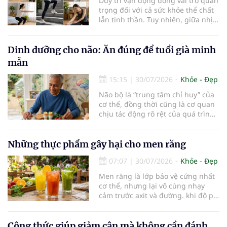
Duy trì vận động đóng vai trò quan
trọng đối với cả sức khỏe thể chất
lẫn tinh thần. Tuy nhiên, giữa nhịp
sống bận rộn và nhiều trách nhiệm
cần cân bằng, việc dành thời gian
cho các hoạt động tập luyện
Dinh dưỡng cho não: Ăn đúng để tuổi già minh
thường trở thành một thách thức
mẫn
không nhỏ…
15:15
|
30/07/2026
Khỏe - Đẹp
Não bộ là “trung tâm chỉ huy” của
cơ thể, đồng thời cũng là cơ quan
chịu tác động rõ rệt của quá trình
lão hóa. Một chế độ dinh dưỡng
khoa học, kết hợp lối sống lành
mạnh, có thể góp phần bảo vệ tế
Những thực phẩm gây hại cho men răng
bào thần kinh, duy trì trí nhớ và
07:07
|
30/07/2026
Khỏe - Đẹp
giúp NCT sống minh mẫn, tự chủ
lâu hơn.
Men răng là lớp bảo vệ cứng nhất
cơ thể, nhưng lại vô cùng nhạy
cảm trước axit và đường. khi độ pH
trong miệng giảm xuống dưới 5,5,
men răng sẽ bắt đầu mềm đi, mở
đường cho vi khuẩn tấn công và
Công thức giúp giảm cân mà không cần đánh