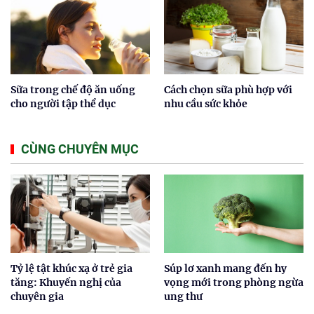
Sữa trong chế độ ăn uống
Cách chọn sữa phù hợp với
cho người tập thể dục
nhu cầu sức khỏe
CÙNG CHUYÊN MỤC
Tỷ lệ tật khúc xạ ở trẻ gia
Súp lơ xanh mang đến hy
tăng: Khuyến nghị của
vọng mới trong phòng ngừa
chuyên gia
ung thư