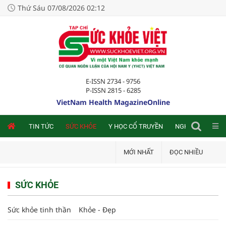
Thứ Sáu 07/08/2026 02:12
E-ISSN 2734 - 9756
P-ISSN 2815 - 6285
VietNam Health MagazineOnline
NLINE
TIN TỨC
SỨC KHỎE
Y HỌC CỔ TRUYỀN
NGHIÊN CỨU TRA
MỚI NHẤT
ĐỌC NHIỀU
SỨC KHỎE
Sức khỏe tinh thần
Khỏe - Đẹp