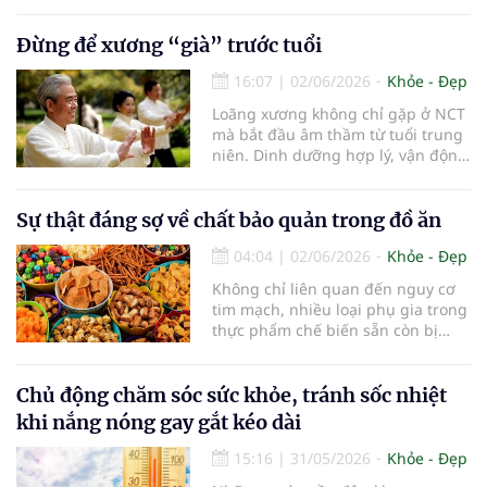
Đừng để xương “già” trước tuổi
16:07
|
02/06/2026
Khỏe - Đẹp
Loãng xương không chỉ gặp ở NCT
mà bắt đầu âm thầm từ tuổi trung
niên. Dinh dưỡng hợp lý, vận động
khoa học và thay đổi lối sống là
chìa khóa giúp xương chắc khỏe,
giảm nguy cơ gãy xương khi về
Sự thật đáng sợ về chất bảo quản trong đồ ăn
già...
04:04
|
02/06/2026
Khỏe - Đẹp
Không chỉ liên quan đến nguy cơ
tim mạch, nhiều loại phụ gia trong
thực phẩm chế biến sẵn còn bị
phát hiện có mối liên hệ với ung
thư và tiểu đường tuýp 2..
Chủ động chăm sóc sức khỏe, tránh sốc nhiệt
khi nắng nóng gay gắt kéo dài
15:16
|
31/05/2026
Khỏe - Đẹp