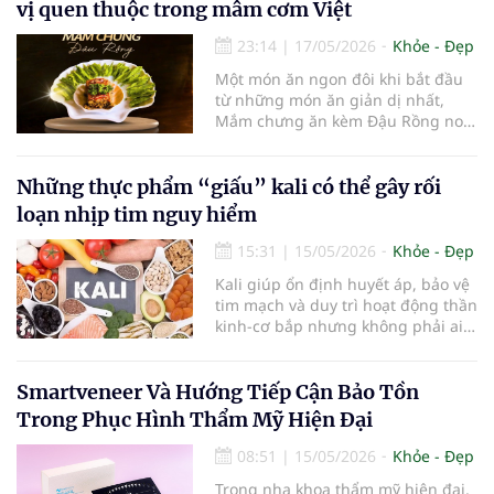
vị quen thuộc trong mâm cơm Việt
massage sử dụng mỗi buổi tối hay
23:14
|
17/05/2026
Khỏe - Đẹp
Một món ăn ngon đôi khi bắt đầu
từ những món ăn giản dị nhất,
Mắm chưng ăn kèm Đậu Rồng non
là một món ăn dân dã, độc đáo và
còn là một trong những đặc sản
bình dân của người dân Phan
Những thực phẩm “giấu” kali có thể gây rối
Thiết - Lâm Đồng.
loạn nhịp tim nguy hiểm
15:31
|
15/05/2026
Khỏe - Đẹp
Kali giúp ổn định huyết áp, bảo vệ
tim mạch và duy trì hoạt động thần
kinh-cơ bắp nhưng không phải ai
cũng nên tăng cường vi chất này
một cách tự do. Chuyên gia cảnh
báo, người mắc bệnh thận hoặc có
Smartveneer Và Hướng Tiếp Cận Bảo Tồn
nguy cơ rối loạn kali máu có thể
Trong Phục Hình Thẩm Mỹ Hiện Đại
đối mặt biến chứng nguy
08:51
|
15/05/2026
Khỏe - Đẹp
Trong nha khoa thẩm mỹ hiện đại,