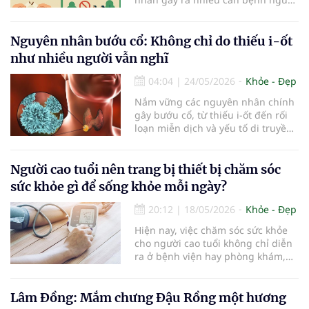
hiểm cướp đi sinh mạng của hơn 8
triệu người mỗi năm trên toàn cầu.
Đáng lo ngại hơn, các sản phẩm
Nguyên nhân bướu cổ: Không chỉ do thiếu i-ốt
nicotine thế hệ mới từng bước len
như nhiều người vẫn nghĩ
lỏi và tác động tiêu cực
04:04
|
24/05/2026
Khỏe - Đẹp
Nắm vững các nguyên nhân chính
gây bướu cổ, từ thiếu i-ốt đến rối
loạn miễn dịch và yếu tố di truyền,
giúp phòng ngừa hiệu quả hơn...
Người cao tuổi nên trang bị thiết bị chăm sóc
sức khỏe gì để sống khỏe mỗi ngày?
20:12
|
18/05/2026
Khỏe - Đẹp
Hiện nay, việc chăm sóc sức khỏe
cho người cao tuổi không chỉ diễn
ra ở bệnh viện hay phòng khám,
mà bắt đầu ngay từ những thói
quen nhỏ trong đời sống hằng
ngày. Một chiếc máy đo huyết áp
Lâm Đồng: Mắm chưng Đậu Rồng một hương
đặt nơi đầu giường, một thiết bị