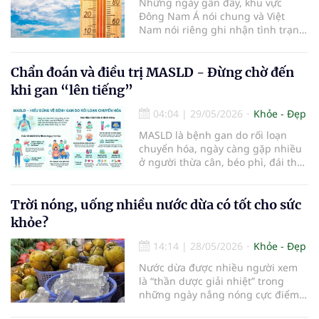
Những ngày gần đây, khu vực
Đông Nam Á nói chung và Việt
Nam nói riêng ghi nhận tình trạng
nắng nóng diện rộng, có nơi nhiệt
độ ngoài trời tăng cao bất thường.
Chẩn đoán và điều trị MASLD - Đừng chờ đến
khi gan “lên tiếng”
04:04
|
29/05/2026
Khỏe - Đẹp
MASLD là bệnh gan do rối loạn
chuyển hóa, ngày càng gặp nhiều
ở người thừa cân, béo phì, đái tháo
đường, rối loạn mỡ máu hoặc tăng
huyết áp. Bệnh thường diễn biến
âm thầm, ít triệu chứng rõ ràng
Trời nóng, uống nhiều nước dừa có tốt cho sức
khỏe?
14:14
|
28/05/2026
Khỏe - Đẹp
Nước dừa được nhiều người xem
là “thần dược giải nhiệt” trong
những ngày nắng nóng cực điểm.
Tuy nhiên, chuyên gia dinh dưỡng