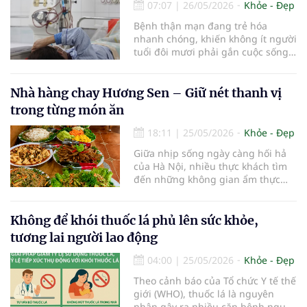
07:07
|
26/05/2026
Khỏe - Đẹp
Bệnh thận mạn đang trẻ hóa
nhanh chóng, khiến không ít người
tuổi đôi mươi phải gắn cuộc sống
với bệnh viện và máy lọc máu chỉ vì
chủ quan với những dấu hiệu sớm
và thói quen sống thiếu lành
Nhà hàng chay Hương Sen – Giữ nét thanh vị
mạnh.
trong từng món ăn
18:11
|
25/05/2026
Khỏe - Đẹp
Giữa nhịp sống ngày càng hối hả
của Hà Nội, nhiều thực khách tìm
đến những không gian ẩm thực
không chỉ để dùng bữa mà còn để
tìm cảm giác thư thái và cân bằng.
Nhà hàng chay Hương Sen tại số
Không để khói thuốc lá phủ lên sức khỏe,
16 Xóm Giếng, thôn Cổ Điển A,
tương lai người lao động
Thanh Trì, Hà Nội là một trong
những địa điểm như thế.
04:00
|
25/05/2026
Khỏe - Đẹp
Theo cảnh báo của Tổ chức Y tế thế
giới (WHO), thuốc lá là nguyên
nhân gây ra nhiều căn bệnh nguy