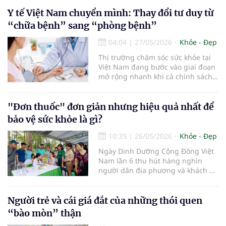
cảnh báo việc uống quá nhiều
nước dừa thay nước lọc có thể làm
Y tế Việt Nam chuyển mình: Thay đổi tư duy từ
dư kali, rối loạn điện giải, tăng
“chữa bệnh” sang “phòng bệnh”
gánh nặng cho thận và tiềm ẩn ng
04:04
|
27/05/2026
Khỏe - Đẹp
Thị trường chăm sóc sức khỏe tại
Việt Nam đang bước vào giai đoạn
mở rộng nhanh khi cả chính sách
công và khu vực tư nhân cùng thúc
đẩy xu hướng phát hiện bệnh từ
sớm thay vì điều trị muộn…
"Đơn thuốc" đơn giản nhưng hiệu quả nhất để
bảo vệ sức khỏe là gì?
10:35
|
26/05/2026
Khỏe - Đẹp
Ngày Dinh Dưỡng Cộng Đồng Việt
Nam lần 6 thu hút hàng nghìn
người dân địa phương và khách du
lịch tham gia, góp phần nâng cao
sự quan tâm về vai trò quan trọng
của chế độ dinh dưỡng cân bằng
Người trẻ và cái giá đắt của những thói quen
và việc tập luyện thể dục thường
“bào mòn” thận
xuyên.