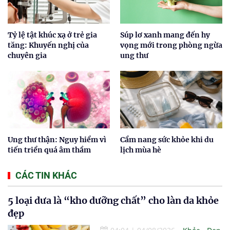
Tỷ lệ tật khúc xạ ở trẻ gia
Súp lơ xanh mang đến hy
tăng: Khuyến nghị của
vọng mới trong phòng ngừa
chuyên gia
ung thư
Ung thư thận: Nguy hiểm vì
Cẩm nang sức khỏe khi du
tiến triển quá âm thầm
lịch mùa hè
CÁC TIN KHÁC
5 loại dưa là “kho dưỡng chất” cho làn da khỏe
đẹp