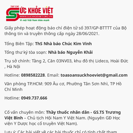
Giấy phép hoạt động báo chí điện tử số 397/GP-BTTTT của Bộ
thông tin và truyền thông cấp ngày 28/06/2021.
Tổng Biên Tập:
ThS Nhà báo Chúc Kim Vinh
Tổng thư ký tòa soạn:
Nhà báo Nguyễn Khải
Trụ sở chính: Tầng 2, Căn 03NV03, khu đô thị Lideco, Hoài Đức
, Hà Nội
Hotline:
0898582228
. Email:
toasoansuckhoeviet@gmail.com
Văn phòng TP.HCM: 909 Âu cơ, Phường Tân Sơn Nhì, TP Hồ
Chí Minh
Hotline:
0949.737.666
Cố vấn chuyên môn:
Thầy thuốc nhân dân - GS.TS Trương
Việt Bình
– Chủ tịch Hội Nam Y Việt Nam. (Nguyên GĐ Học
viện Y Dược học cổ truyền Việt Nam).
Lưu ý: Các bài viết về các bài thuốc chỉ có tính chất tham