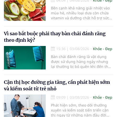
04:04
|
04/08/2026
Khỏe - Đẹp
Bên cạnh khả năng giải nhiệt vào
mùa hè, nhiều loại dưa còn chứa
vitamin và dưỡng chất hỗ trợ sức
khỏe làn da...
Vì sao bắt buộc phải thay bàn chải đánh răng
theo định kỳ?
15:36
|
03/08/2026
Khỏe - Đẹp
Bàn chải đánh răng là vật dụng
được sử dụng hàng ngày nhưng
lại thường bị bỏ quên khi đến thời
điểm cần thay mới. Theo các
chuyên gia nha khoa, việc sử dụng
bàn chải quá lâu có thể làm giảm
Cận thị học đường gia tăng, cần phát hiện sớm
hiệu quả làm sạch và ảnh hưởng
và kiểm soát từ trẻ nhỏ
đến sức khỏe răng miệng...
09:09
|
03/08/2026
Khỏe - Đẹp
Phát hiện sớm, theo dõi thường
xuyên và kiểm soát tiến triển cận
thị ngay từ những năm đầu đời