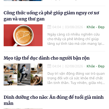
được các chuyên gia đánh giá là
chìa khóa bảo vệ thị lực lâu dài cho
trẻ. Đây cũng là định hướng của
Công thức uống cà phê giúp giảm nguy cơ xơ
Trung tâm Nhãn nhi và Kiểm soát
gan và ung thư gan
cận thị vừa được Bệnh viện Đông
Đô đưa vào hoạt động ngày 1/8.
04:04
|
03/08/2026
Khỏe - Đẹp
Ngày càng có nhiều nghiên cứu
cho thấy cà phê không chỉ giúp
tăng sự tỉnh táo mà còn mang lại
lợi ích cho nhiều cơ quan trong cơ
thể, đặc biệt là gan. Đây là cơ quan
đóng vai trò lọc độc tố, chuyển hóa
Mẹo tập thể dục dành cho người bận rộn
thuốc và dự trữ nhiều vitamin,
04:04
|
02/08/2026
Khỏe - Đẹp
khoáng chất thiết yếu nhưng cũng
rất dễ bị tổn thương…
Duy trì vận động đóng vai trò quan
trọng đối với cả sức khỏe thể chất
lẫn tinh thần. Tuy nhiên, giữa nhịp
sống bận rộn và nhiều trách nhiệm
cần cân bằng, việc dành thời gian
cho các hoạt động tập luyện
Dinh dưỡng cho não: Ăn đúng để tuổi già minh
thường trở thành một thách thức
mẫn
không nhỏ…