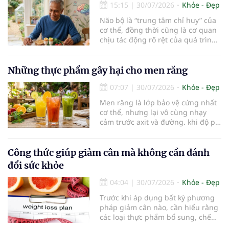
15:15
|
30/07/2026
Khỏe - Đẹp
Não bộ là “trung tâm chỉ huy” của
cơ thể, đồng thời cũng là cơ quan
chịu tác động rõ rệt của quá trình
lão hóa. Một chế độ dinh dưỡng
khoa học, kết hợp lối sống lành
mạnh, có thể góp phần bảo vệ tế
Những thực phẩm gây hại cho men răng
bào thần kinh, duy trì trí nhớ và
07:07
|
30/07/2026
Khỏe - Đẹp
giúp NCT sống minh mẫn, tự chủ
lâu hơn.
Men răng là lớp bảo vệ cứng nhất
cơ thể, nhưng lại vô cùng nhạy
cảm trước axit và đường. khi độ pH
trong miệng giảm xuống dưới 5,5,
men răng sẽ bắt đầu mềm đi, mở
đường cho vi khuẩn tấn công và
Công thức giúp giảm cân mà không cần đánh
dẫn đến mòn men răng, sâu răng.
đổi sức khỏe
Dưới đây là những thực phẩm gây
hại cho men răng.
04:04
|
30/07/2026
Khỏe - Đẹp
Trước khi áp dụng bất kỳ phương
pháp giảm cân nào, cần hiểu rằng
các loại thực phẩm bổ sung, chế
độ ăn kiêng khắt khe hoặc sản