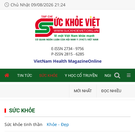
Chủ Nhật 09/08/2026 21:24
E-ISSN 2734 - 9756
P-ISSN 2815 - 6285
VietNam Health MagazineOnline
NLINE
TIN TỨC
SỨC KHỎE
Y HỌC CỔ TRUYỀN
NGHIÊN CỨU TRA
MỚI NHẤT
ĐỌC NHIỀU
SỨC KHỎE
Sức khỏe tinh thần
Khỏe - Đẹp