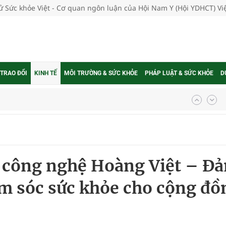
tử Sức khỏe Việt - Cơ quan ngôn luận của Hội Nam Y (Hội YDHCT) V
 TRAO ĐỔI
KINH TẾ
MÔI TRƯỜNG & SỨC KHỎE
PHÁP LUẬT & SỨC KHỎE
D
ợng thuốc
g, nhiệt độ cao nhất 35 độ
 công nghệ Hoàng Việt – Đ
kỳ, khám sàng lọc cho người dân
ăm sóc sức khỏe cho cộng đồ
ông cực hiệu quả
 chuyên gia