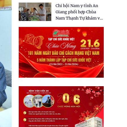
tặng quà cho 150 người
Chi hội Nam y tỉnh An
dân tại xã Tân Tập
Giang phối hợp Chùa
Nam Thạnh Tự khám và
cấp thuốc miễn phí cho
nhân dân