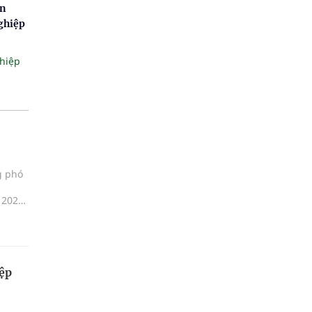
ấn
ghiệp
hiệp
g phó
 2026,
ệp