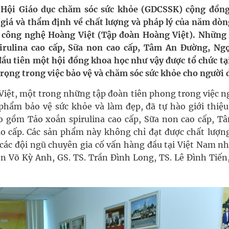
Hội Giáo dục chăm sóc sức khỏe (GDCSSK) cộng đồng
giá và thẩm định về chất lượng và pháp lý của năm dòn
nghiệm thực tế
 công nghệ Hoàng Việt (Tập đoàn Hoàng Việt). Những
rulina cao cấp, Sữa non cao cấp, Tâm An Đường, Ng
hìn phụ nữ mỗi năm
đầu tiên một hội đồng khoa học như vậy được tổ chức tạ
ọng trong việc bảo vệ và chăm sóc sức khỏe cho người 
iệt, một trong những tập đoàn tiên phong trong việc n
 phẩm bảo vệ sức khỏe và làm đẹp, đã tự hào giới thiệ
 gồm Tảo xoắn spirulina cao cấp, Sữa non cao cấp, T
 cấp. Các sản phẩm này không chỉ đạt được chất lượng
các đội ngũ chuyên gia cố vấn hàng đầu tại Việt Nam nh
 Võ Kỳ Anh, GS. TS. Trần Đình Long, TS. Lê Đình Tiến,