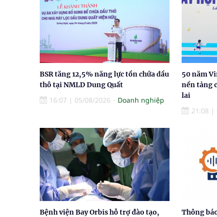
BSR tăng 12,5% năng lực tồn chứa dầu
50 năm Vi
thô tại NMLD Dung Quất
nền tảng 
lai
16:07
|
05/08/2026
Doanh nghiệp
21:08
|
Bệnh viện Bay Orbis hỗ trợ đào tạo,
Thông báo