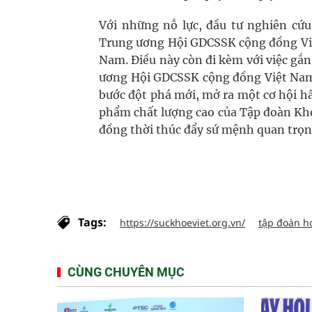
Với những nỗ lực, đầu tư nghiên cứu
Trung ương Hội GDCSSK cộng đồng Việ
Nam. Điều này còn đi kèm với việc gắ
ương Hội GDCSSK cộng đồng Việt Nam 
bước đột phá mới, mở ra một cơ hội h
phẩm chất lượng cao của Tập đoàn Kho
đồng thời thúc đẩy sứ mệnh quan trọn
Tags:
https://suckhoeviet.org.vn/
tập đoàn h
CÙNG CHUYÊN MỤC