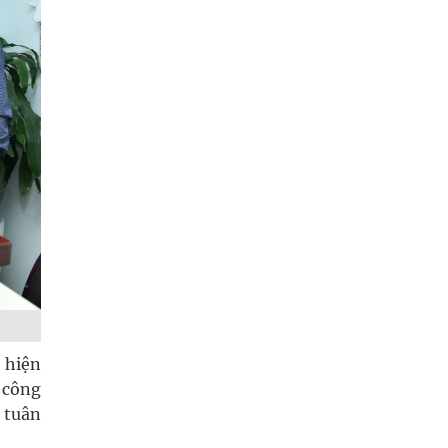
 hiện
 công
 tuân