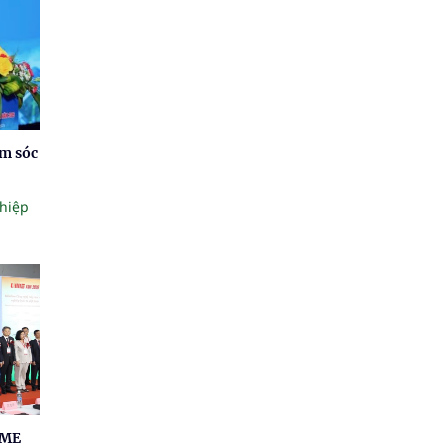
ăm sóc
hiệp
AME