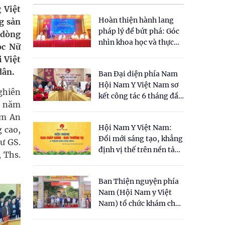
 Việt
Hoàn thiện hành lang
g sản
pháp lý để bứt phá: Góc
 dòng
nhìn khoa học và thực
ọc Nữ
tiễn tại Tọa đàm " Đề
i Việt
xuất một số nội dung
dân.
Ban Đại diện phía Nam
cho Luật Y dược cổ
Hội Nam Y Việt Nam sơ
truyền Việt Nam"
ghiên
kết công tác 6 tháng đầu
u năm
năm 2026
âm An
Hội Nam Y Việt Nam:
 cao,
Đổi mới sáng tạo, khẳng
ư GS.
định vị thế trên nền tảng
 Ths.
y học cổ truyền và khoa
học hiện đại
Ban Thiện nguyện phía
Nam (Hội Nam y Việt
Nam) tổ chức khám chữa
bệnh y học cổ truyền và