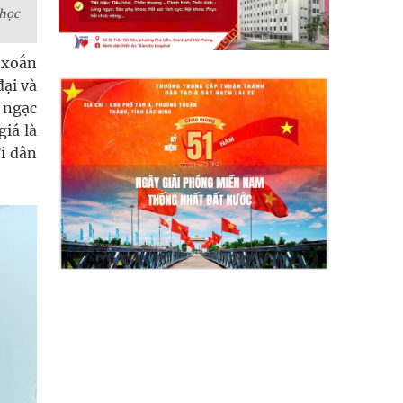
 học
 xoắn
đại và
 ngạc
iá là
i dân