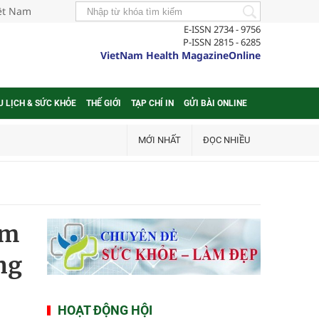
iệt Nam
E-ISSN 2734 - 9756
P-ISSN 2815 - 6285
VietNam Health MagazineOnline
U LỊCH & SỨC KHỎE
THẾ GIỚI
TẠP CHÍ IN
GỬI BÀI ONLINE
MỚI NHẤT
ĐỌC NHIỀU
ảm
ng
HOẠT ĐỘNG HỘI