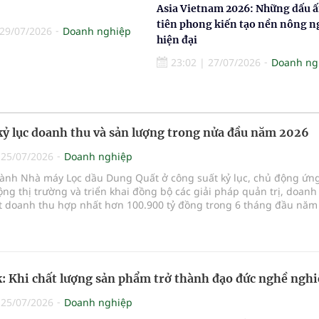
Asia Vietnam 2026: Những dấu 
tiên phong kiến tạo nền nông n
29/07/2026
Doanh nghiệp
hiện đại
23:02
|
27/07/2026
Doanh ng
kỷ lục doanh thu và sản lượng trong nửa đầu năm 2026
|
25/07/2026
Doanh nghiệp
ành Nhà máy Lọc dầu Dung Quất ở công suất kỷ lục, chủ động ứn
ộng thị trường và triển khai đồng bộ các giải pháp quản trị, doanh
t doanh thu hợp nhất hơn 100.900 tỷ đồng trong 6 tháng đầu năm
 hoạch và tạo
: Khi chất lượng sản phẩm trở thành đạo đức nghề nghi
|
25/07/2026
Doanh nghiệp