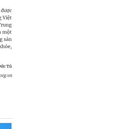
 được
 Việt
Trung
à một
g sản
khỏe,
Đức Tú
org.vn