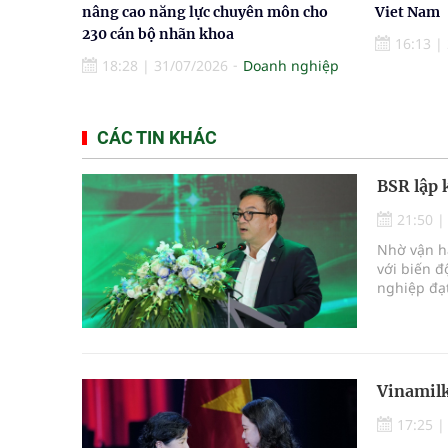
nâng cao năng lực chuyên môn cho
Viet Nam
230 cán bộ nhãn khoa
16:13
|
18:28
|
31/07/2026
Doanh nghiệp
CÁC TIN KHÁC
BSR lập 
21:50
Nhờ vận h
với biến đ
nghiệp đạ
vượt xa kế
Vinamilk
17:25