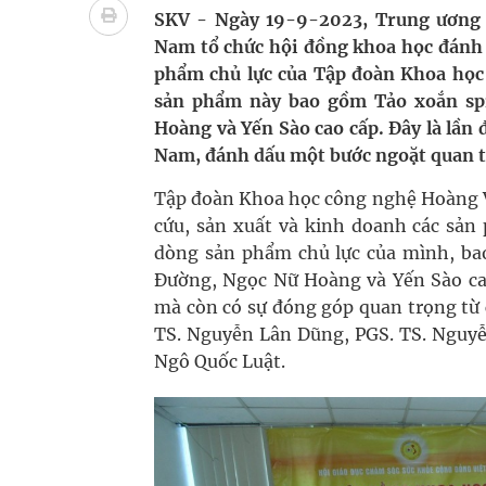
Nhiều lợi thế để nâng chất lượng y tế
SKV - Ngày 19-9-2023, Trung ương 
Nam tổ chức hội đồng khoa học đánh 
Vương Thành Công: Khi việc học bắt đầu từ trải 
phẩm chủ lực của Tập đoàn Khoa học
sản phẩm này bao gồm Tảo xoắn spi
Tầm soát sớm ung thư vú giúp cứu sống hàng ng
Hoàng và Yến Sào cao cấp. Đây là lần 
Nam, đánh dấu một bước ngoặt quan tr
Giải pháp nâng cao thị lực thời hiện đại
Tập đoàn Khoa học công nghệ Hoàng V
cứu, sản xuất và kinh doanh các sản
dòng sản phẩm chủ lực của mình, bao
Đường, Ngọc Nữ Hoàng và Yến Sào cao
mà còn có sự đóng góp quan trọng từ 
TS. Nguyễn Lân Dũng, PGS. TS. Nguyễn
Ngô Quốc Luật.