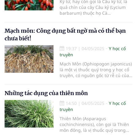
Kỷ tử, hay còn gọi là Câu kỷ tử, là
quả chín của cây Câu kỷ (Lycium
barbarum) thuộc họ Cà
(Solanaceae). Loài cây này mọc phổ
biến ở Trung Quốc, Việt Nam và
Mạch môn: Công dụng bất ngờ mà có thể bạn
một số nước châu Á khác. Quả kỷ
tử khi chín có màu đỏ cam, vị ngọt
chưa biết!
nhẹ, thường được sấy khô để làm
19:37
|
04/05/2025
Y học cổ
truyền
Mạch Môn (Ophiopogon japonicus)
là một vị thuốc quý trong y học cổ
truyền, có nguồn gốc từ rễ củ của
cây Mạch môn đông, thường được
dùng để bồi bổ sức khỏe và điều trị
Những tác dụng của thiên môn
một số bệnh. Dưới đây là những
tác dụng chính của Mạch Môn:
14:50
|
04/05/2025
Y học cổ
truyền
Thiên Môn (Asparagus
cochinchinensis), còn gọi là Thiên
môn đông, là vị thuốc quý trong
Đông y, được dùng chủ yếu để