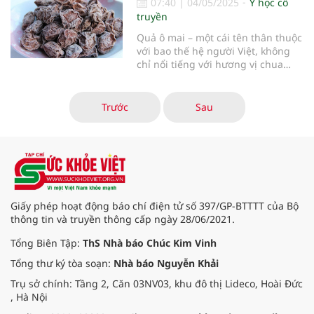
07:40
|
04/05/2025
Y học cổ
niệu và sinh lý. Không giống như
truyền
các vị dược liệu có nguồn gốc thực
vật, Tang phiêu tiêu là một loại
Quả ô mai – một cái tên thân thuộc
thuốc từ động vật, cụ thể là bọng
với bao thế hệ người Việt, không
đái khô của côn trùng – điều này
chỉ nổi tiếng với hương vị chua
khiến nó trở nên độc đáo và khá
ngọt, mặn mòi độc đáo mà còn là
đặc biệt trong y học cổ truyền.
một vị thuốc quý trong Đông y. Ít ai
ngờ rằng đằng sau món quà vặt
Trước
Sau
dân dã, được yêu thích khắp mọi
miền tổ quốc ấy lại ẩn c
Giấy phép hoạt động báo chí điện tử số 397/GP-BTTTT của Bộ
thông tin và truyền thông cấp ngày 28/06/2021.
Tổng Biên Tập:
ThS Nhà báo Chúc Kim Vinh
Tổng thư ký tòa soạn:
Nhà báo Nguyễn Khải
Trụ sở chính: Tầng 2, Căn 03NV03, khu đô thị Lideco, Hoài Đức
, Hà Nội