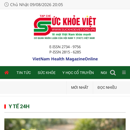
Chủ Nhật 09/08/2026 20:05
E-ISSN 2734 - 9756
P-ISSN 2815 - 6285
VietNam Health MagazineOnline
NLINE
TIN TỨC
SỨC KHỎE
Y HỌC CỔ TRUYỀN
NGHIÊN CỨU TRA
MỚI NHẤT
ĐỌC NHIỀU
Y TẾ 24H