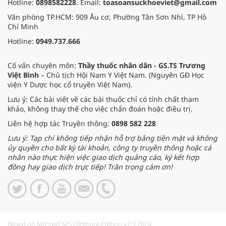
Hotline:
0898582228
. Email:
toasoansuckhoeviet@gmail.com
Văn phòng TP.HCM: 909 Âu cơ, Phường Tân Sơn Nhì, TP Hồ
Chí Minh
Hotline:
0949.737.666
Cố vấn chuyên môn:
Thầy thuốc nhân dân - GS.TS Trương
Việt Bình
– Chủ tịch Hội Nam Y Việt Nam. (Nguyên GĐ Học
viện Y Dược học cổ truyền Việt Nam).
Lưu ý: Các bài viết về các bài thuốc chỉ có tính chất tham
khảo, không thay thế cho việc chẩn đoán hoặc điều trị.
Liên hệ hợp tác Truyền thông:
0898 582 228
Lưu ý: Tạp chí không tiếp nhận hỗ trợ bằng tiền mặt và không
ủy quyền cho bất kỳ tài khoản, công ty truyền thông hoặc cá
nhân nào thực hiện việc giao dịch quảng cáo, ký kết hợp
đồng hay giao dịch trực tiếp! Trân trọng cảm ơn!
Based on MasterCMS Ultimate Edition v2.9 2024