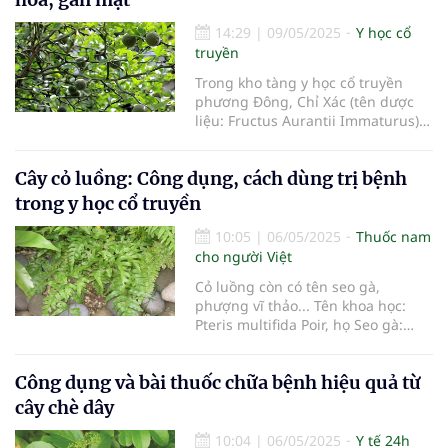
14:29
|
09/05/2025
Y học cổ
truyền
Trong kho tàng y học cổ truyền
phương Đông, Chỉ Xác (tên dược
liệu: Fructus Aurantii Immaturus)
là một trong những vị thuốc được
đánh giá cao nhờ những công
Cây cỏ luồng: Công dụng, cách dùng trị bệnh
dụng đặc biệt trong điều trị các
bệnh về tiêu hóa và gan mật.
trong y học cổ truyền
Không chỉ được các danh y cổ
truyền
10:05
|
06/05/2025
Thuốc nam
cho người Việt
Cỏ luồng còn có tên seo gà,
phượng vĩ thảo... Tên khoa học:
Pteris multifida Poir, họ Seo gà:
Pteridaceae. Cỏ luồng mọc phổ
biến ở miền Bắc và Trung Bộ, trên
Công dụng và bài thuốc chữa bệnh hiệu quả từ
vách đá, vách đất, quanh thành
giếng, nơi thoáng ẩm và mát. Bộ
cây chè dây
phận dùng làm thuốc là toàn cây,
thu hái quanh năm. Sau đây là một
10:04
|
06/05/2025
Y tế 24h