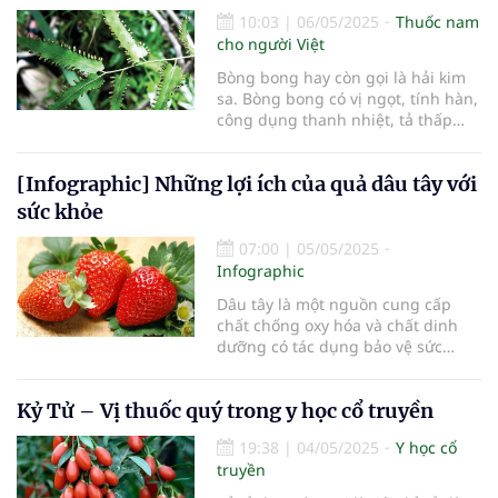
10:03
|
06/05/2025
Thuốc nam
cho người Việt
Bòng bong hay còn gọi là hải kim
sa. Bòng bong có vị ngọt, tính hàn,
công dụng thanh nhiệt, tả thấp
nhiệt ở tiểu đường, bàng quang và
thông lâm. Vì vậy hải kim sa
[Infographic] Những lợi ích của quả dâu tây với
thường được nhân dân sử dụng để
trị chứng tiểu tiện vàng/ đỏ, tiểu
sức khỏe
khó, sạn đường tiết niệu do thấp
nhiệt.
07:00
|
05/05/2025
Infographic
Dâu tây là một nguồn cung cấp
chất chống oxy hóa và chất dinh
dưỡng có tác dụng bảo vệ sức
khỏe mạnh mẽ.
Kỷ Tử – Vị thuốc quý trong y học cổ truyền
19:38
|
04/05/2025
Y học cổ
truyền