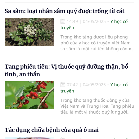
dưỡng âm, nhuận phế, thanh
Sa sâm: loại nhân sâm quý được trồng từ cát
nhiệt, sinh tân dịch. Dưới đây là
các công dụng và bệnh thường
14:49
|
04/05/2025
Y học cổ
được chữa bằng Thiên Môn:
truyền
Trong kho tàng dược liệu phong
phú của y học cổ truyền Việt Nam,
sa sâm là một cái tên không còn xa
lạ, đặc biệt với những người quan
tâm đến sức khỏe và các bài thuốc
Tang phiêu tiêu: Vị thuốc quý dưỡng thận, bổ
dưỡng sinh. Được ví như một loại
“nhân sâm từ cát”, sa sâm không
tinh, an thần
chỉ quý ở giá trị dược
07:42
|
04/05/2025
Y học cổ
truyền
Trong kho tàng thuốc Đông y của
Việt Nam và Trung Hoa, Tang phiêu
tiêu là một vị thuốc quý ít người
biết đến, nhưng lại được đánh giá
cao nhờ công dụng bổ thận, cố
Tác dụng chữa bệnh của quả ô mai
tinh, trấn tĩnh thần kinh và chữa
các bệnh liên quan đến hệ tiết