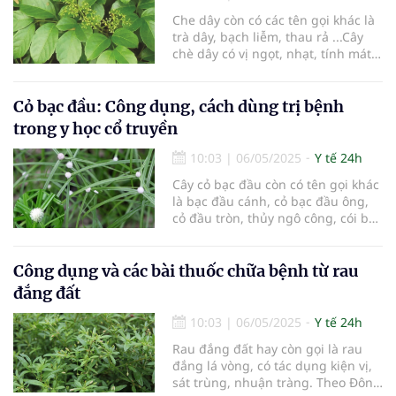
số bài thuốc từ cây cỏ luồng.
Che dây còn có các tên gọi khác là
trà dây, bạch liễm, thau rả ...Cây
chè dây có vị ngọt, nhạt, tính mát.
Tác dụng của cây chè dây với y học
cổ truyền là thanh nhiệt, giải độc,
giảm đau, giảm viêm. Cây chè dây
Cỏ bạc đầu: Công dụng, cách dùng trị bệnh
thường được dùng để chữa các
trong y học cổ truyền
bệnh như: Viêm kết mạc cấp; đau
dạ dày; viêm gan; cảm mạo; viêm
10:03
|
06/05/2025
Y tế 24h
họng; mụn nhọt.
Cây cỏ bạc đầu còn có tên gọi khác
là bạc đầu cánh, cỏ bạc đầu ông,
cỏ đầu tròn, thủy ngô công, cói bạc
đầu lá ngắn, Nhá boóc đon (tiếng
Thái)... cây mọc hoang nhiều ở vệ
đường và nương bãi tại nhiều địa
Công dụng và các bài thuốc chữa bệnh từ rau
phương ở nước ta. Với vị cay, tính
đắng đất
bình, tác dụng giải biểu, khu
phong, chỉ thống và tiêu thũng, vị
10:03
|
06/05/2025
Y tế 24h
thuốc này được Nhân dân sử dụng
Rau đắng đất hay còn gọi là rau
để trị cảm mạo, ho gà, viêm phế
đắng lá vòng, có tác dụng kiện vị,
quản, viêm xoang,…
sát trùng, nhuận tràng. Theo Đông