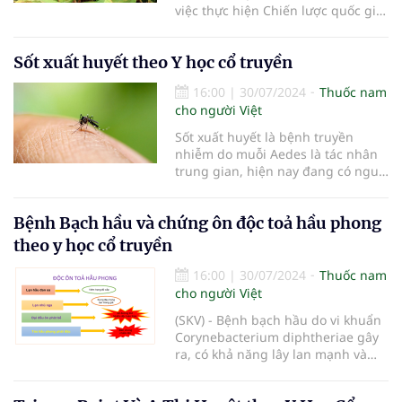
việc thực hiện Chiến lược quốc gia
phát triển ngành Dược giai đoạn
đến năm 2030 và tầm nhìn đến
Sốt xuất huyết theo Y học cổ truyền
năm 2045 tỉnh Đắk Lắk.
16:00
|
30/07/2024
Thuốc nam
cho người Việt
Sốt xuất huyết là bệnh truyền
nhiễm do muỗi Aedes là tác nhân
trung gian, hiện nay đang có nguy
cơ chuyển thành dịch, Y học cổ
truyền gọi là Thử Thấp ôn bệnh
Bệnh Bạch hầu và chứng ôn độc toả hầu phong
đặc trưng của mùa Hạ. Đa phần
bệnh có thể tự khỏi nhưng có một
theo y học cổ truyền
tỷ lệ nhỏ có khả năng chuyển
nặng. Thông qua dấu hiệu cảnh
16:00
|
30/07/2024
Thuốc nam
báo nguy hiểm là giai đoạn phải xử
cho người Việt
trí kịp thời tránh gây hậu quả
(SKV) - Bệnh bạch hầu do vi khuẩn
không tốt. Do chưa có vắc-xin dự
Corynebacterium diphtheriae gây
phòng và thuốc đặc hiệu nên điều
ra, có khả năng lây lan mạnh và
trị triệu chứng và phòng cắt đường
nhanh chóng tạo thành dịch. Theo
truyền (diệt muỗi)
World Health Organization (WHO)