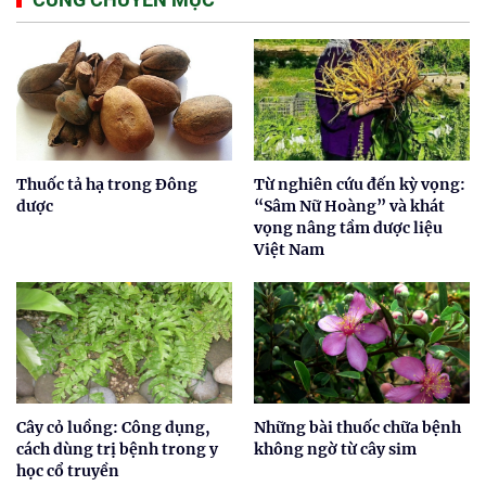
Thuốc tả hạ trong Đông
Từ nghiên cứu đến kỳ vọng:
dược
“Sâm Nữ Hoàng” và khát
vọng nâng tầm dược liệu
Việt Nam
Cây cỏ luồng: Công dụng,
Những bài thuốc chữa bệnh
cách dùng trị bệnh trong y
không ngờ từ cây sim
học cổ truyền