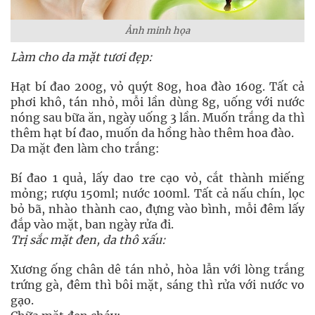
Ảnh minh họa
Làm cho da mặt tươi đẹp:
Hạt bí đao 200g, vỏ quýt 80g, hoa đào 160g. Tất cả
phơi khô, tán nhỏ, mỗi lần dùng 8g, uống với nước
nóng sau bữa ăn, ngày uống 3 lần. Muốn trắng da thì
thêm hạt bí đao, muốn da hồng hào thêm hoa đào.
Da mặt đen làm cho trắng:
Bí đao 1 quả, lấy dao tre cạo vỏ, cắt thành miếng
mỏng; rượu 150ml; nước 100ml. Tất cả nấu chín, lọc
bỏ bã, nhào thành cao, đựng vào bình, mỗi đêm lấy
đắp vào mặt, ban ngày rửa đi.
Trị sắc mặt đen, da thô xấu:
Xương ống chân dê tán nhỏ, hòa lẫn với lòng trắng
trứng gà, đêm thì bôi mặt, sáng thì rửa với nước vo
gạo.