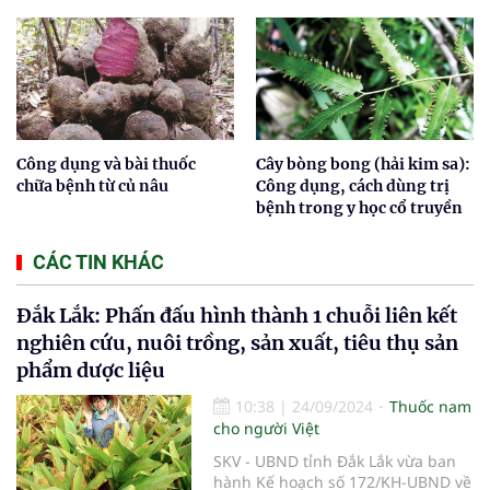
Công dụng và bài thuốc
Cây bòng bong (hải kim sa):
chữa bệnh từ củ nâu
Công dụng, cách dùng trị
bệnh trong y học cổ truyền
CÁC TIN KHÁC
Đắk Lắk: Phấn đấu hình thành 1 chuỗi liên kết
nghiên cứu, nuôi trồng, sản xuất, tiêu thụ sản
phẩm dược liệu
10:38
|
24/09/2024
Thuốc nam
cho người Việt
SKV - UBND tỉnh Đắk Lắk vừa ban
hành Kế hoạch số 172/KH-UBND về