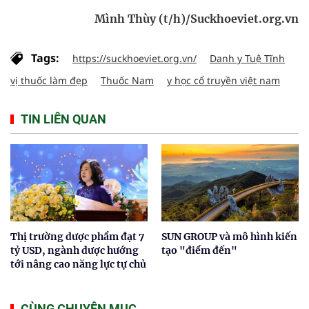
Mình Thùy (t/h)/Suckhoeviet.org.vn
Tags:
https://suckhoeviet.org.vn/
Danh y Tuệ Tĩnh
vị thuốc làm đẹp
Thuốc Nam
y học cổ truyền việt nam
TIN LIÊN QUAN
Thị trường dược phẩm đạt 7
SUN GROUP và mô hình kiến
tỷ USD, ngành dược hướng
tạo "điểm đến"
tới nâng cao năng lực tự chủ
CÙNG CHUYÊN MỤC