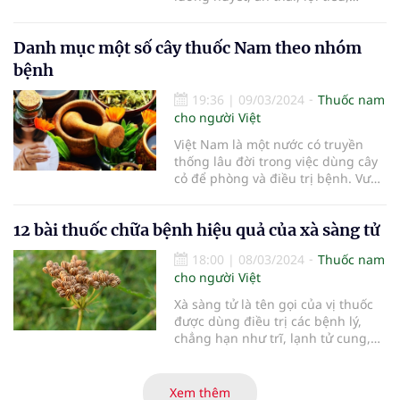
Danh mục một số cây thuốc Nam theo nhóm
bệnh
19:36
|
09/03/2024
Thuốc nam
cho người Việt
Việt Nam là một nước có truyền
thống lâu đời trong việc dùng cây
cỏ để phòng và điều trị bệnh. Vườn
thuốc nam có vai trò thiết thực
trong việc sơ cứu và chữa trị một
12 bài thuốc chữa bệnh hiệu quả của xà sàng tử
số bệnh thông thường.
18:00
|
08/03/2024
Thuốc nam
cho người Việt
Xà sàng tử là tên gọi của vị thuốc
được dùng điều trị các bệnh lý,
chẳng hạn như trĩ, lạnh tử cung,
bệnh viêm da hoặc vấn đề sinh lý
nam.
Xem thêm