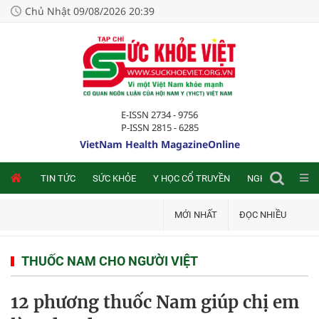
Chủ Nhật 09/08/2026 20:39
E-ISSN 2734 - 9756
P-ISSN 2815 - 6285
VietNam Health MagazineOnline
NLINE
TIN TỨC
SỨC KHỎE
Y HỌC CỔ TRUYỀN
NGHIÊN CỨU TRA
MỚI NHẤT
ĐỌC NHIỀU
THUỐC NAM CHO NGƯỜI VIỆT
12 phương thuốc Nam giúp chị em