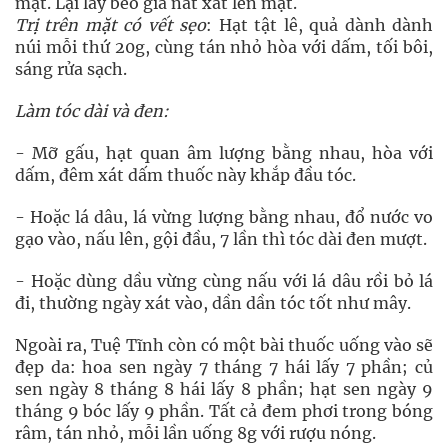
mặt. Lại lấy bèo giã nát xát lên mặt.
Trị trên mặt có vết sẹo
: Hạt tật lê, quả dành dành
núi mỗi thứ 20g, cùng tán nhỏ hòa với dấm, tối bôi,
sáng rửa sạch.
Làm tóc dài và đen:
- Mỡ gấu, hạt quan âm lượng bằng nhau, hòa với
dấm, đêm xát dấm thuốc này khắp đầu tóc.
- Hoặc lá dâu, lá vừng lượng bằng nhau, đổ nước vo
gạo vào, nấu lên, gội đầu, 7 lần thì tóc dài đen mượt.
- Hoặc dùng dầu vừng cùng nấu với lá dâu rồi bỏ lá
đi, thường ngày xát vào, dần dần tóc tốt như mây.
Ngoài ra, Tuệ Tĩnh còn có một bài thuốc uống vào sẽ
đẹp da: hoa sen ngày 7 tháng 7 hái lấy 7 phần; củ
sen ngày 8 tháng 8 hái lấy 8 phần; hạt sen ngày 9
tháng 9 bóc lấy 9 phần. Tất cả đem phơi trong bóng
râm, tán nhỏ, mỗi lần uống 8g với rượu nóng.