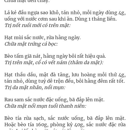
Chữa mặt đen cháy:
Lá ké đầu ngựa sao khô, tán nhỏ, mỗi ngày dùng 4g,
uống với nước cơm sau khi ăn. Dùng 1 tháng liền.
Trị nốt ruồi mới có trên mặt:
Hạt mùi sắc nước, rửa hằng ngày.
Chữa mặt trứng cá bọc:
Bèo tấm giã nát, hằng ngày bôi rất hiệu quả.
Trị trên mặt, cổ có vết nám (thâm da mặt):
Hạt thầu dầu, mật đà tăng, lưu hoàng mỗi thứ 4g,
tán nhỏ, dùng tuỷ dê trộn đều, bôi hằng đêm rất tốt.
Trị da mặt nhăn, nổi mụn:
Rau sam sắc nước đặc uống, bã đắp lên mặt.
Chữa mặt nổi mụn tuổi thanh niên:
Bèo tía rửa sạch, sắc nước uống, bã đắp lên mặt.
Hoặc bèo tía 160g, phòng kỷ 40g, sắc nước đặc rửa