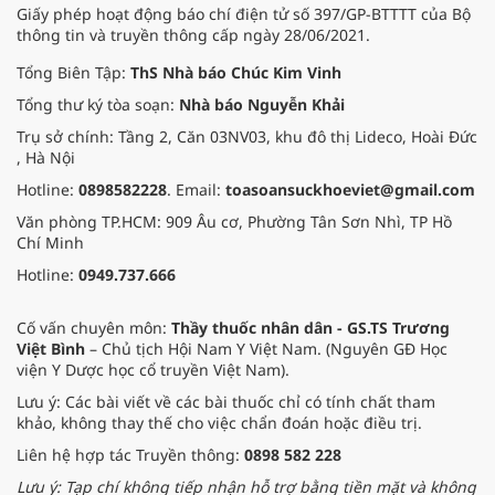
Giấy phép hoạt động báo chí điện tử số 397/GP-BTTTT của Bộ
thông tin và truyền thông cấp ngày 28/06/2021.
Tổng Biên Tập:
ThS Nhà báo Chúc Kim Vinh
Tổng thư ký tòa soạn:
Nhà báo Nguyễn Khải
Trụ sở chính: Tầng 2, Căn 03NV03, khu đô thị Lideco, Hoài Đức
, Hà Nội
Hotline:
0898582228
. Email:
toasoansuckhoeviet@gmail.com
Văn phòng TP.HCM: 909 Âu cơ, Phường Tân Sơn Nhì, TP Hồ
Chí Minh
Hotline:
0949.737.666
Cố vấn chuyên môn:
Thầy thuốc nhân dân - GS.TS Trương
Việt Bình
– Chủ tịch Hội Nam Y Việt Nam. (Nguyên GĐ Học
viện Y Dược học cổ truyền Việt Nam).
Lưu ý: Các bài viết về các bài thuốc chỉ có tính chất tham
khảo, không thay thế cho việc chẩn đoán hoặc điều trị.
Liên hệ hợp tác Truyền thông:
0898 582 228
Lưu ý: Tạp chí không tiếp nhận hỗ trợ bằng tiền mặt và không