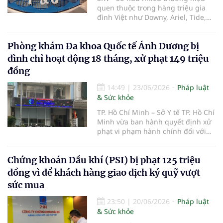
quen thuộc trong hàng triệu gia
đình Việt như Downy, Ariel, Tide,
Pantene, Pampers hay Gillette,
Công ty TNHH Procter & Gamble
Phòng khám Đa khoa Quốc tế Ánh Dương bị
Việt Nam (P&G Việt Nam) vừa bị Ủy
ban Cạnh tranh Quốc gia xử phạt
đình chỉ hoạt động 18 tháng, xử phạt 149 triệu
390 triệu đồng do có hành vi vi
đồng
phạm quy định về bảo vệ quyền lợi
người tiêu dùng.
14:49
|
23/06/2026
Pháp luật
& Sức khỏe
TP. Hồ Chí Minh – Sở Y tế TP. Hồ Chí
Minh vừa ban hành quyết định xử
phạt vi phạm hành chính đối với
Phòng khám Đa khoa Quốc tế Ánh
Dương thuộc Công ty Cổ phần
Chứng khoán Dầu khí (PSI) bị phạt 125 triệu
Bệnh viện Ánh Dương, với tổng số
tiền 149 triệu đồng do nhiều vi
đồng vì để khách hàng giao dịch ký quỹ vượt
phạm trong hoạt động khám, chữa
sức mua
bệnh.
23:50
|
20/06/2026
Pháp luật
& Sức khỏe