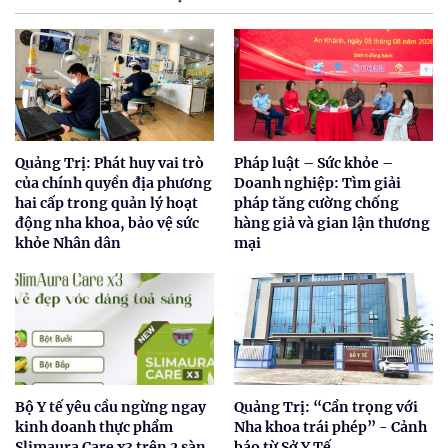
Quảng Trị: Phát huy vai trò
Pháp luật – Sức khỏe –
của chính quyền địa phương
Doanh nghiệp: Tìm giải
hai cấp trong quản lý hoạt
pháp tăng cường chống
động nha khoa, bảo vệ sức
hàng giả và gian lận thương
khỏe Nhân dân
mại
Bộ Y tế yêu cầu ngừng ngay
Quảng Trị: “Cẩn trọng với
kinh doanh thực phẩm
Nha khoa trái phép” - Cảnh
Slimaura Care x3 trên 2 sàn
báo từ Sở Y Tế