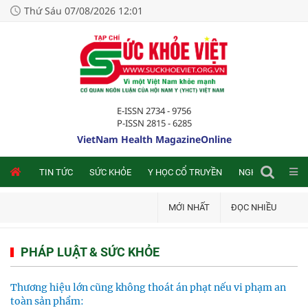
Thứ Sáu 07/08/2026 12:01
E-ISSN 2734 - 9756
P-ISSN 2815 - 6285
VietNam Health MagazineOnline
NLINE
TIN TỨC
SỨC KHỎE
Y HỌC CỔ TRUYỀN
NGHIÊN CỨU TRA
MỚI NHẤT
ĐỌC NHIỀU
PHÁP LUẬT & SỨC KHỎE
Thương hiệu lớn cũng không thoát án phạt nếu vi phạm an
toàn sản phẩm: