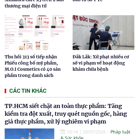
thương mại điện tử
Thu hồi 313 số tiếp nhận
Đắk Lắk: Xử phạt nhiều cơ
Phiếu công bố mỹ phẩm,
sở vi phạm về hoạt động
M.O.I Cosmetics có 40 sản
khám chữa bệnh
phẩm trong danh sách
CÁC TIN KHÁC
TP.HCM siết chặt an toàn thực phẩm: Tăng
kiểm tra đột xuất, truy quét nguồn gốc, hàng
giả thực phẩm, xử lý nghiêm vi phạm
10:14
|
28/07/2026
Pháp luật
& Sức khỏe