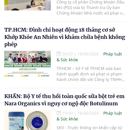
Công ty cổ phần Chứng khoán Dầu
khí (PSI) vừa bị Thanh tra Ủy ban
Chứng khoán Nhà nước xử phạt vi
phạm hành chính trong lĩnh vực
chứng khoán và thị trường chứng
TP.HCM: Đình chỉ hoạt động 18 tháng cơ sở
khoán.
Khớp Khỏe An Nhiên vì khám chữa bệnh không
phép
09:07
|
18/06/2026
Pháp luật
& Sức khỏe
TP.HCM – Sở Y tế TP.HCM vừa ban
hành quyết định xử phạt vi phạm
hành chính đối với Công ty TNHH
Khớp Khỏe An Nhiên - An Dương
Vương do có hành vi cung cấp dịch
KHẨN: Bộ Y tế thu hồi toàn quốc sữa bột trẻ em
vụ khám bệnh, chữa bệnh khi chưa
được cấp giấy phép hoạt động
Nara Organics vì nguy cơ ngộ độc Botulinum
theo quy định của pháp luật.
19:00
|
16/06/2026
Pháp luật
& Sức khỏe
SKV - Trước thông tin khẩn cấp từ