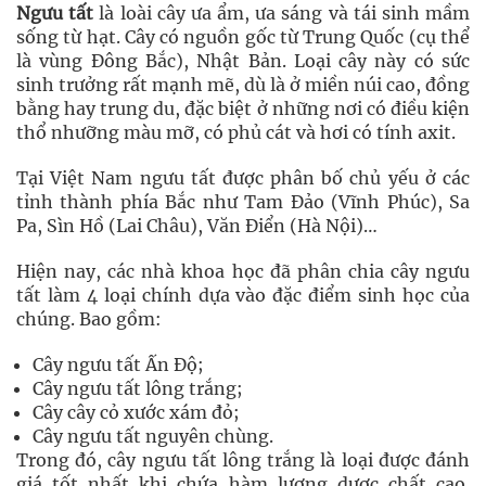
Ngưu tất
là loài cây ưa ẩm, ưa sáng và tái sinh mầm
sống từ hạt. Cây có nguồn gốc từ Trung Quốc (cụ thể
là vùng Đông Bắc), Nhật Bản. Loại cây này có sức
sinh trưởng rất mạnh mẽ, dù là ở miền núi cao, đồng
bằng hay trung du, đặc biệt ở những nơi có điều kiện
thổ nhưỡng màu mỡ, có phủ cát và hơi có tính axit.
Tại Việt Nam ngưu tất được phân bố chủ yếu ở các
tỉnh thành phía Bắc như Tam Đảo (Vĩnh Phúc), Sa
Pa, Sìn Hồ (Lai Châu), Văn Điển (Hà Nội)…
Hiện nay, các nhà khoa học đã phân chia cây ngưu
tất làm 4 loại chính dựa vào đặc điểm sinh học của
chúng. Bao gồm:
Cây ngưu tất Ấn Độ;
Cây ngưu tất lông trắng;
Cây cây cỏ xước xám đỏ;
Cây ngưu tất nguyên chùng.
Trong đó, cây ngưu tất lông trắng là loại được đánh
giá tốt nhất khi chứa hàm lượng dược chất cao.