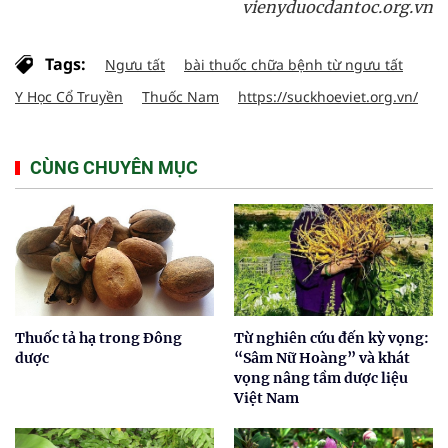
vienyduocdantoc.org.vn
Tags:
Ngưu tất
bài thuốc chữa bệnh từ ngưu tất
Y Học Cổ Truyền
Thuốc Nam
https://suckhoeviet.org.vn/
CÙNG CHUYÊN MỤC
Thuốc tả hạ trong Đông
Từ nghiên cứu đến kỳ vọng:
dược
“Sâm Nữ Hoàng” và khát
vọng nâng tầm dược liệu
Việt Nam