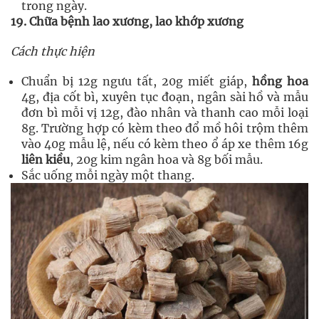
trong ngày.
19. Chữa bệnh lao xương, lao khớp xương
Cách thực hiện
Chuẩn bị 12g ngưu tất, 20g miết giáp,
hồng hoa
4g, địa cốt bì, xuyên tục đoạn, ngân sài hồ và mẫu
đơn bì mỗi vị 12g, đào nhân và thanh cao mỗi loại
8g. Trường hợp có kèm theo đổ mồ hôi trộm thêm
vào 40g mẫu lệ, nếu có kèm theo ổ áp xe thêm 16g
liên kiều
, 20g kim ngân hoa và 8g bối mẫu.
Sắc uống mỗi ngày một thang.