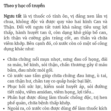
Theo y học cổ truyền
Ngưu tất
là vị thuốc có tính ôn, vị đắng xen lẫn vị
chua, không độc và được quy vào hai kinh Can và
Thận. Đối với ngưu tất tươi khả năng tiêu ung lợi
thấp, hành huyết tan ứ, còn dạng khô giúp bổ can,
ích thận và cường gân tráng cốt, an thần và chữa
viêm khớp. Bên cạnh đó, cỏ xước còn có một số công
dụng khác như:
Chữa chứng nổi mụn nhọt, sưng đau cổ họng, đái
ra máu, bế kinh, sỏi thận, chấn thương gây ứ máu
bầm, đau nhức mỏi gối.
Cỏ xước sao tẩm giúp chữa chứng đau lưng, ù tai,
can thận hư, chân tay co quắp hoặc bại liệt.
Phục hồi sức lực, kiểm soát huyết áp, sỏi đường
tiết niệu, viêm amidan, viêm họng, lợi tiểu…
Phần hạt được dùng làm thuốc chống độc, trị hen
phế quản, chữa bệnh thấp khớp.
Ngoài ra, cỏ xước còn được dùng để làm thuốc kích