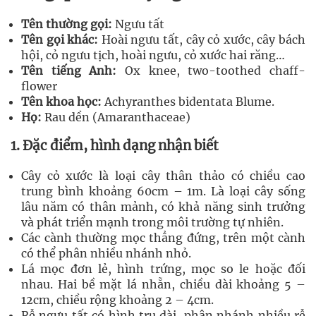
Tên thường gọi:
Ngưu tất
Tên gọi khác:
Hoài ngưu tất, cây cỏ xước, cây bách
hội, cỏ ngưu tịch, hoài ngưu, cỏ xước hai răng…
Tên tiếng Anh:
Ox knee, two-toothed chaff-
flower
Tên khoa học:
Achyranthes bidentata Blume.
Họ:
Rau dền (Amaranthaceae)
1. Đặc điểm, hình dạng nhận biết
Cây cỏ xước là loại cây thân thảo có chiều cao
trung bình khoảng 60cm – 1m. Là loại cây sống
lâu năm có thân mảnh, có khả năng sinh trưởng
và phát triển mạnh trong môi trường tự nhiên.
Các cành thường mọc thẳng đứng, trên một cành
có thể phân nhiều nhánh nhỏ.
Lá mọc đơn lẻ, hình trứng, mọc so le hoặc đối
nhau. Hai bề mặt lá nhẵn, chiều dài khoảng 5 –
12cm, chiều rộng khoảng 2 – 4cm.
Rễ ngưu tất có hình trụ dài, phân nhánh nhiều rễ