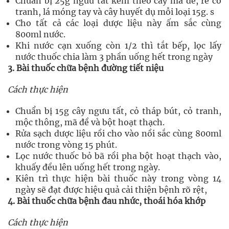
Chuẩn bị 25g ngưu tất kèm theo cây mã đề, rễ cỏ
tranh, lá móng tay và cây huyết dụ mỗi loại 15g. s
Cho tất cả các loại dược liệu này ấm sắc cùng
800ml nước.
Khi nước cạn xuống còn 1/2 thì tắt bếp, lọc lấy
nước thuốc chia làm 3 phần uống hết trong ngày
3. Bài thuốc chữa bệnh đường tiết niệu
Cách thực hiện
Chuẩn bị 15g cây ngưu tất, cỏ tháp bút, cỏ tranh,
mộc thông, mã đề và bột hoạt thạch.
Rửa sạch dược liệu rồi cho vào nồi sắc cùng 800ml
nước trong vòng 15 phút.
Lọc nước thuốc bỏ bã rồi pha bột hoạt thạch vào,
khuấy đều lên uống hết trong ngày.
Kiên trì thực hiện bài thuốc này trong vòng 14
ngày sẽ đạt được hiệu quả cải thiện bệnh rõ rệt,
4. Bài thuốc chữa bệnh đau nhức, thoái hóa khớp
Cách thực hiện