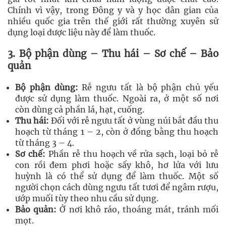
Chính vì vậy, trong Đông y và y học dân gian của
nhiều quốc gia trên thế giới rất thường xuyên sử
dụng loại dược liệu này để làm thuốc.
3. Bộ phận dùng – Thu hái – Sơ chế – Bảo
quản
Bộ phận dùng:
Rễ ngưu tất là bộ phận chủ yếu
được sử dụng làm thuốc. Ngoài ra, ở một số nơi
còn dùng cả phần lá, hạt, cuống.
Thu hái:
Đối với rễ ngưu tất ở vùng núi bắt đầu thu
hoạch từ tháng 1 – 2, còn ở đồng bằng thu hoạch
từ tháng 3 – 4.
Sơ chế:
Phần rễ thu hoạch về rửa sạch, loại bỏ rễ
con rồi đem phơi hoặc sấy khô, hơ lửa với lưu
huỳnh là có thể sử dụng để làm thuốc. Một số
người chọn cách dùng ngưu tất tươi để ngâm rượu,
ướp muối tùy theo nhu cầu sử dụng.
Bảo quản:
Ở nơi khô ráo, thoáng mát, tránh mối
mọt.