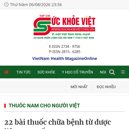
Thứ Năm 06/08/2026 23:56
E-ISSN 2734 - 9756
P-ISSN 2815 - 6285
VietNam Health MagazineOnline
NLINE
TIN TỨC
SỨC KHỎE
Y HỌC CỔ TRUYỀN
NGHIÊN CỨU TRA
MỚI NHẤT
ĐỌC NHIỀU
THUỐC NAM CHO NGƯỜI VIỆT
22 bài thuốc chữa bệnh từ dược