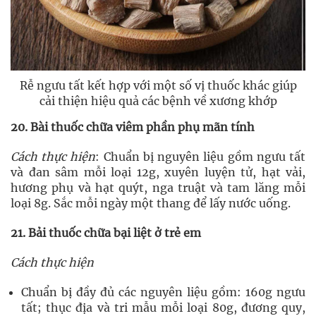
Rễ ngưu tất kết hợp với một số vị thuốc khác giúp
cải thiện hiệu quả các bệnh về xương khớp
20. Bài thuốc chữa viêm phần phụ mãn tính
Cách thực hiện
: Chuẩn bị nguyên liệu gồm ngưu tất
và đan sâm mỗi loại 12g, xuyên luyện tử, hạt vải,
hương phụ và hạt quýt, nga truật và tam lăng mỗi
loại 8g. Sắc mỗi ngày một thang để lấy nước uống.
21. Bải thuốc chữa bại liệt ở trẻ em
Cách thực hiện
Chuẩn bị đầy đủ các nguyên liệu gồm: 160g ngưu
tất; thục địa và tri mẫu mỗi loại 80g, đương quy,