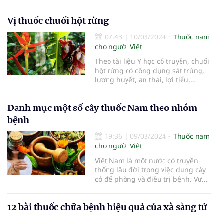
bỏng.
Vị thuốc chuối hột rừng
07:43
|
10/03/2024
Thuốc nam
cho người Việt
Theo tài liệu Y học cổ truyền, chuối
hột rừng có công dụng sát trùng,
lương huyết, an thai, lợi tiểu,…
Danh mục một số cây thuốc Nam theo nhóm
bệnh
19:36
|
09/03/2024
Thuốc nam
cho người Việt
Việt Nam là một nước có truyền
thống lâu đời trong việc dùng cây
cỏ để phòng và điều trị bệnh. Vườn
thuốc nam có vai trò thiết thực
trong việc sơ cứu và chữa trị một
12 bài thuốc chữa bệnh hiệu quả của xà sàng tử
số bệnh thông thường.