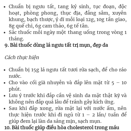
Chuẩn bị ngưu tất, tang ký sinh, tục đoạn, độc
hoạt, phòng phong, thục địa, đẳng sâm, xuyên
khung, bạch thược, ý dĩ mỗi loại 12g, 10g tần giao,
8g quế chi, 6g cam thảo, 6g tế tân.
Sắc thuốc mỗi ngày một thang uống trong vòng 1
tháng.
9. Bài thuốc dùng lá ngưu tất trị mụn, đẹp da
Cách thực hiện
Chuẩn bị 15g lá ngưu tất tươi rửa sạch, để cho ráo
nước.
Cho vào cối giã nhuyễn và đắp lên mặt từ 5 – 10
phút.
Lưu ý trước khi đắp cần vệ sinh da mặt thật kỹ và
không nên đắp quá lâu để tránh gây kích ứng.
Sau khi đắp xong, rửa mặt lại với nước ấm, nên
thực hiện trước khi đi ngủ từ 1 – 2 lần/ tuần để
giúp đem lại làn da sáng mịn, sạch mụn.
10. Bài thuốc giúp điều hòa cholesterol trong máu