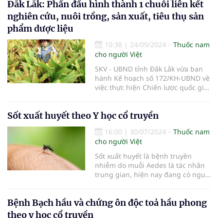
Đắk Lắk: Phấn đấu hình thành 1 chuỗi liên kết
nghiên cứu, nuôi trồng, sản xuất, tiêu thụ sản
phẩm dược liệu
10:38
|
24/09/2024
Thuốc nam
cho người Việt
SKV - UBND tỉnh Đắk Lắk vừa ban
hành Kế hoạch số 172/KH-UBND về
việc thực hiện Chiến lược quốc gia
phát triển ngành Dược giai đoạn
đến năm 2030 và tầm nhìn đến
Sốt xuất huyết theo Y học cổ truyền
năm 2045 tỉnh Đắk Lắk.
16:00
|
30/07/2024
Thuốc nam
cho người Việt
Sốt xuất huyết là bệnh truyền
nhiễm do muỗi Aedes là tác nhân
trung gian, hiện nay đang có nguy
cơ chuyển thành dịch, Y học cổ
truyền gọi là Thử Thấp ôn bệnh
Bệnh Bạch hầu và chứng ôn độc toả hầu phong
đặc trưng của mùa Hạ. Đa phần
bệnh có thể tự khỏi nhưng có một
theo y học cổ truyền