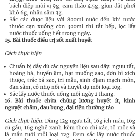
bách diệp mỗi vị 9g, cam thảo 4.5g, giun đất phơi
khô 6g, nhân sâm 3g.
Sắc các dược liệu với 800ml nước đến khi nước
thuốc cạn xuống còn 300ml thì tắt bếp, lọc lấy
nước thuốc uống hết trong ngày.
15. Bài thuốc điều trị sốt xuất huyết
Cách thực hiện
Chuẩn bị đầy đủ các nguyên liệu sau đây: ngưu tất,
hoàng bá, huyền âm, hạt muống sao, đơn bì xích
thược, trắc bá sao, tri mẫu, sinh địam mạch môn,
đan sâm, cỏ nhọ nồi và huyết dụ mỗi loại 10g.
Sắc lấy nước thuốc uống mỗi ngày 1 thang.
16. Bài thuốc chữa chứng lương huyết ít, kinh
nguyệt châm, đau bụng, đại tiện thường táo
Cách thực hiện
: Dùng 12g ngưu tất, 16g ích mẫu, 16g
củ gấu, 16g nghệ xanh kèm theo chỉ xác, tô mộc và
lá mần tưới mỗi loại 12g. Đem sắc lấy nước thuốc