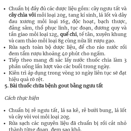
Chuẩn bị đầy đủ các dược liệu gồm: cây ngưu tất và
cây chìa vôi
mỗi loại 20g, tang kí sinh, lá lốt và dây
đau xương mỗi loại 16g, độc hoạt, bạch thược,
đẳng sâm, thổ phục linh, tục đoạn, đương quy và
tần giao mỗi loại 12g,
quế chi
, tế tân, xuyên khung
và cam thảo mỗi loại 8g cùng nửa lít rượu gạo.
Rửa sạch toàn bộ dược liệu, để cho ráo nước rồi
đem tẩm rượu khoảng 40 phút cho ngấm.
Tiếp theo mang đi sắc lấy nước thuốc chia làm 3
phần uống lần lượt vào các buổi trong ngày.
Kiên trì áp dụng trong vòng 10 ngày liên tục sẽ đạt
hiệu quả rõ rệt.
5. Bài thuốc chữa bệnh gout bằng ngưu tất
Cách thực hiện
Chuẩn bị rễ ngưu tất, lá sa kê, rễ bưởi bung, lá lốt
và cây vòi voi mỗi loại 20g.
Rửa sạch các nguyên liệu đã chuẩn bị rồi cắt nhỏ
thành từng đoạn, đem sao khô.