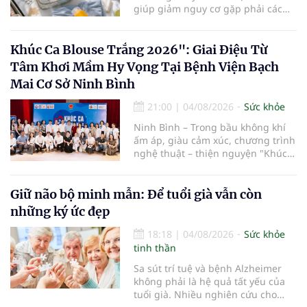
cao tuổi.
giúp giảm nguy cơ gặp phải các
vấn đề sức khỏe, từ đó tận hưởng
kỳ nghỉ một cách thoải mái hơn...
Khúc Ca Blouse Trắng 2026": Giai Điệu Từ
Tâm Khơi Mầm Hy Vọng Tại Bệnh Viện Bạch
Mai Cơ Sở Ninh Bình
21:00
|
04/08/2026
Sức khỏe
Ninh Bình – Trong bầu không khí
ấm áp, giàu cảm xúc, chương trình
nghệ thuật – thiện nguyện "Khúc
ca Blouse trắng" đã chính thức
khởi động hành trình năm 2026 với
điểm dừng chân đầu tiên tại Bệnh
Giữ não bộ minh mẫn: Để tuổi già vẫn còn
viện Bạch Mai cơ sở Ninh Bình.
những ký ức đẹp
18:18
|
04/08/2026
Sức khỏe
tinh thần
Sa sút trí tuệ và bệnh Alzheimer
không phải là hệ quả tất yếu của
tuổi già. Nhiều nghiên cứu cho