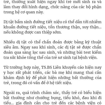
trẻ, thường xuất hiện ngay khi trẻ mới sinh ra và
làm thay đổi hình dạng, chức năng của các bộ phận
trong hệ cơ quan này.
Dị tật bẩm sinh đường tiết niệu có thể dẫn tới nhiễm
khuẩn đường tiết niệu, tổn thương thận, suy thận...
nếu không được can thiệp sớm.
Nhiều dị tật có thể chẩn đoán được bằng kỹ thuật
siêu âm. Ngay sau khi sinh, các dị tật sẽ được chẩn
đoán qua sàng lọc sau sinh, và những bài test kiểm
tra sức khỏe tổng thể của trẻ sơ sinh tại bệnh viện.
Từ trường hợp này, TS.BS Liên khuyến cáo hiện nay
y học rất phát triển, các bà mẹ khi mang thai cần
khám định kỳ để phát hiện những bất thường của
trẻ, trong đó có vấn đề ở hệ tiết niệu.
Ngoài ra, quá trình chăm sóc, thấy trẻ có biểu hiện
bất thường như chướng bụng, tiểu khó, đau khi đi
tiểu… gia đình cần cho trẻ đến các bệnh viện có