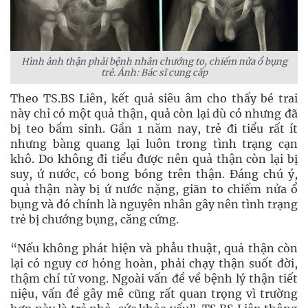
Hình ảnh thận phải bệnh nhân chướng to, chiếm nửa ổ bụng
trẻ. Ảnh: Bác sĩ cung cấp
Theo TS.BS Liên, kết quả siêu âm cho thấy bé trai
này chỉ có một quả thận, quả còn lại dù có nhưng đã
bị teo bẩm sinh. Gần 1 năm nay, trẻ đi tiểu rất ít
nhưng bàng quang lại luôn trong tình trạng cạn
khô. Do không đi tiểu được nên quả thận còn lại bị
suy, ứ nước, có bong bóng trên thận. Đáng chú ý,
quả thận này bị ứ nước nặng, giãn to chiếm nửa ổ
bụng và đó chính là nguyên nhân gây nên tình trạng
trẻ bị chướng bụng, căng cứng.
“Nếu không phát hiện và phẫu thuật, quả thận còn
lại có nguy cơ hỏng hoàn, phải chạy thận suốt đời,
thậm chí tử vong. Ngoài vấn đề về bệnh lý thận tiết
niệu, vấn đề gây mê cũng rất quan trọng vì trường