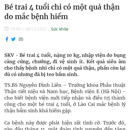
Bé trai 4 tuổi chỉ có một quả thận
do mắc bệnh hiếm
19:59
|
26/12/2022
Sức khỏe
SKV - Bé trai 4 tuổi, nặng 10 kg, nhập viện do bụng
căng cứng, chướng, đi vệ sinh ít. Kết quả siêu âm
cho thấy bệnh nhi chỉ có một quả thận, phần còn lại
dù có nhưng đã bị teo bẩm sinh.
TS.BS Nguyễn Đình Liên – Trưởng khoa Phẫu thuật
Thận tiết niệu và Nam học, Bệnh viện E (Hà Nội) -
cho biết bệnh viện mới tiếp nhận và điều trị thành
công cho một bé trai 4 tuổi, ở Lào Cai mắc bệnh lý
thận bẩm sinh khá hiếm gặp.
Ca bệnh này được phát hiện rất tình cờ. Trước đó,
vào đầu tháng 11, một đoàn tình nguyện đến tặng