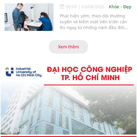
09:09
|
03/08/2026
Khỏe - Đẹp
Phát hiện sớm, theo dõi thường
xuyên và kiểm soát tiến triển cận
thị ngay từ những năm đầu đời
được các chuyên gia đánh giá là
chìa khóa bảo vệ thị lực lâu dài cho
trẻ. Đây cũng là định hướng của
Xem thêm
Trung tâm Nhãn nhi và Kiểm soát
cận thị vừa được Bệnh viện Đông
Đô đưa vào hoạt động ngày 1/8.