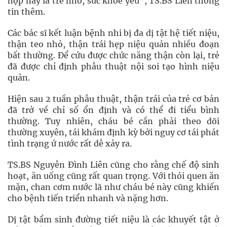
hợp này là trẻ nhỏ, sức khỏe yếu”, TS.BS Liên thông
tin thêm.
Các bác sĩ kết luận bệnh nhi bị đa dị tật hệ tiết niệu,
thận teo nhỏ, thận trái hẹp niệu quản nhiều đoạn
bất thường. Để cứu được chức năng thận còn lại, trẻ
đã được chỉ định phẫu thuật nội soi tạo hình niệu
quản.
Hiện sau 2 tuần phẫu thuật, thận trái của trẻ cơ bản
đã trở về chỉ số ổn định và có thể đi tiểu bình
thường. Tuy nhiên, cháu bé cần phải theo dõi
thường xuyên, tái khám định kỳ bởi nguy cơ tái phát
tình trạng ứ nước rất dễ xảy ra.
TS.BS Nguyễn Đình Liên cũng cho rằng chế độ sinh
hoạt, ăn uống cũng rất quan trọng. Với thói quen ăn
mặn, chan cơm nước lã như cháu bé này cũng khiến
cho bệnh tiến triển nhanh và nặng hơn.
Dị tật bẩm sinh đường tiết niệu là các khuyết tật ở