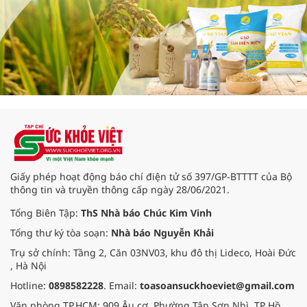
Giấy phép hoạt động báo chí điện tử số 397/GP-BTTTT của Bộ
thông tin và truyền thông cấp ngày 28/06/2021.
Tổng Biên Tập:
ThS Nhà báo Chúc Kim Vinh
Tổng thư ký tòa soạn:
Nhà báo Nguyễn Khải
Trụ sở chính: Tầng 2, Căn 03NV03, khu đô thị Lideco, Hoài Đức
, Hà Nội
Hotline:
0898582228
. Email:
toasoansuckhoeviet@gmail.com
Văn phòng TP.HCM: 909 Âu cơ, Phường Tân Sơn Nhì, TP Hồ