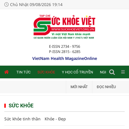
Chủ Nhật 09/08/2026 19:14
E-ISSN 2734 - 9756
P-ISSN 2815 - 6285
VietNam Health MagazineOnline
NLINE
TIN TỨC
SỨC KHỎE
Y HỌC CỔ TRUYỀN
NGHIÊN CỨU TRA
MỚI NHẤT
ĐỌC NHIỀU
SỨC KHỎE
Sức khỏe tinh thần
Khỏe - Đẹp