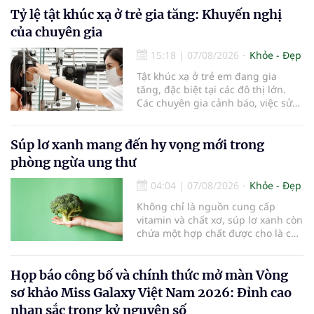
Tỷ lệ tật khúc xạ ở trẻ gia tăng: Khuyến nghị
của chuyên gia
15:18
|
07/08/2026
Khỏe - Đẹp
Tật khúc xạ ở trẻ em đang gia
tăng, đặc biệt tại các đô thị lớn.
Các chuyên gia cảnh báo, việc sử
dụng các thiết bị điện tử kéo dài,
thiếu hoạt động ngoài trời và môi
trường học tập chưa đạt chuẩn
Súp lơ xanh mang đến hy vọng mới trong
đang khiến tình trạng cận thị ngày
phòng ngừa ung thư
càng trẻ hóa, đòi hỏi sự vào cuộc
của gia đình, nhà trường và ngành
04:04
|
07/08/2026
Khỏe - Đẹp
y tế để bảo vệ đôi mắt của thế hệ
Không chỉ là nguồn cung cấp
tương lai.
vitamin và chất xơ, súp lơ xanh còn
chứa một hợp chất được cho là có
thể hỗ trợ nhiều cơ chế bảo vệ tự
nhiên của cơ thể...
Họp báo công bố và chính thức mở màn Vòng
sơ khảo Miss Galaxy Việt Nam 2026: Đỉnh cao
nhan sắc trong kỷ nguyên số