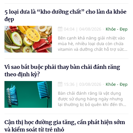
thấy, duy trì lối sống lành mạnh,
kiểm soát tốt các bệnh mạn tính và
5 loại dưa là “kho dưỡng chất” cho làn da khỏe
rèn luyện trí não mỗi ngày có thể
góp phần làm chậm quá trình suy
đẹp
giảm nhận thức, giúp người cao
tuổi gìn giữ trí nhớ và sống độc lập
04:04
|
04/08/2026
Khỏe - Đẹp
lâu hơn.
Bên cạnh khả năng giải nhiệt vào
mùa hè, nhiều loại dưa còn chứa
vitamin và dưỡng chất hỗ trợ sức
khỏe làn da...
Vì sao bắt buộc phải thay bàn chải đánh răng
theo định kỳ?
15:36
|
03/08/2026
Khỏe - Đẹp
Bàn chải đánh răng là vật dụng
được sử dụng hàng ngày nhưng
lại thường bị bỏ quên khi đến thời
điểm cần thay mới. Theo các
chuyên gia nha khoa, việc sử dụng
bàn chải quá lâu có thể làm giảm
Cận thị học đường gia tăng, cần phát hiện sớm
hiệu quả làm sạch và ảnh hưởng
và kiểm soát từ trẻ nhỏ
đến sức khỏe răng miệng...