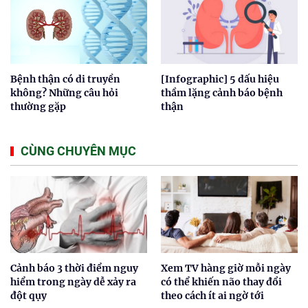
Bệnh thận có di truyền
[Infographic] 5 dấu hiệu
không? Những câu hỏi
thầm lặng cảnh báo bệnh
thường gặp
thận
CÙNG CHUYÊN MỤC
Cảnh báo 3 thời điểm nguy
Xem TV hàng giờ mỗi ngày
hiểm trong ngày dễ xảy ra
có thể khiến não thay đổi
đột qụy
theo cách ít ai ngờ tới