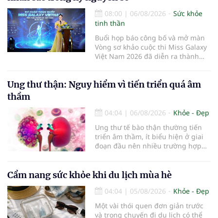
08:00
|
06/08/2026
Sức khỏe
tinh thần
Buổi họp báo công bố và mở màn
Vòng sơ khảo cuộc thi Miss Galaxy
Việt Nam 2026 đã diễn ra thành
công rực rỡ. Sự kiện đánh dấu sự
khởi đầu của một đấu trường nhan
Ung thư thận: Nguy hiểm vì tiến triển quá âm
sắc quy mô, khác biệt và tiên
phong – nơi tôn vinh vẻ đẹp thời
thầm
đại mới kết hợp giữa Tri thức, Bản
lĩnh, Văn hóa và Công nghệ số
04:04
|
06/08/2026
Khỏe - Đẹp
Ung thư tế bào thận thường tiến
triển âm thầm, ít biểu hiện ở giai
đoạn đầu nên nhiều trường hợp
chỉ được phát hiện khi khối u đã
lớn hoặc xuất hiện biến chứng.
Trường hợp một bệnh nhân 79 tuổi
Cẩm nang sức khỏe khi du lịch mùa hè
có khối u tăng gấp đôi kích thước
04:04
|
05/08/2026
Khỏe - Đẹp
chỉ sau 4 tháng theo dõi là lời cảnh
báo về sự cần thiết của việc khám
Một vài thói quen đơn giản trước
sức khỏe định kỳ, đặc biệt ở người
và trong chuyến đi du lịch có thể