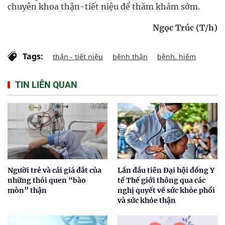
chuyên khoa thận-tiết niệu để thăm khám sớm.
Ngọc Trúc (T/h)
Tags:
thận - tiết niệu
bệnh thận
bệnh. hiếm
TIN LIÊN QUAN
Người trẻ và cái giá đắt của
Lần đầu tiên Đại hội đồng Y
những thói quen “bào
tế Thế giới thông qua các
mòn” thận
nghị quyết về sức khỏe phổi
và sức khỏe thận