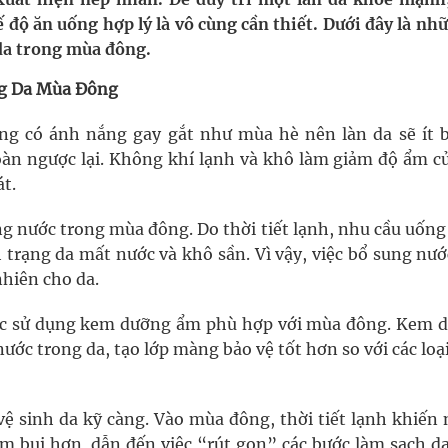
 độ ăn uống hợp lý là vô cùng cần thiết. Dưới đây là nh
 da trong mùa đông.
ầm
g Da Mùa Đông
i sầu riêng 2026
g có ánh nắng gay gắt như mùa hè nên làn da sẽ ít b
nh vực cấp cứu, điều trị đột quỵ
toàn ngược lại. Không khí lạnh và khô làm giảm độ ẩm củ
t.
ngừa ung thư
ng nước trong mùa đông. Do thời tiết lạnh, nhu cầu uốn
 Máu Của Các Loài Nhân Sâm (Panax Spp.): Tổng
 trạng da mất nước và khô sần. Vì vậy, việc bổ sung nư
nhiên cho da.
iệc sử dụng kem dưỡng ẩm phù hợp với mùa đông. Kem 
 nước trong da, tạo lớp màng bảo vệ tốt hơn so với các lo
vệ sinh da kỹ càng. Vào mùa đông, thời tiết lạnh khiến 
ám bụi hơn, dẫn đến việc “rút gọn” các bước làm sạch da