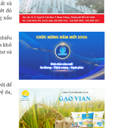
ất và
 ớt đỏ
g xấu
nhiều
da khô
 bơ và
vời để
vệ da,