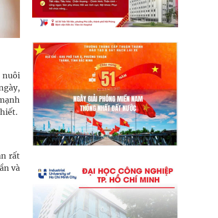
 nuôi
ngày,
 mạnh
hiết.
ẫn rất
sần và