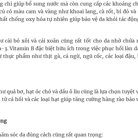
ông chỉ giúp bổ sung nước mà còn cung cấp các khoáng ch
 củ có màu cam và vàng như khoai lang, cà rốt, bí đỏ và
hất chống oxy hóa tự nhiên giúp bảo vệ da khỏi tác độn
hư cải bó xôi và cải xoăn cũng rất tốt cho da nhờ chứa 
-3. Vitamin B đặc biệt hữu ích trong việc phục hồi làn 
 thực phẩm như thịt gà, cá ngừ, ngũ cốc, các loại đậu,
ư quả bơ, hạt óc chó và dầu ô liu cũng là lựa chọn tuyệt 
ừ cá hồi và các loại hạt giúp tăng cường hàng rào bảo 
.
ông
hăm sóc da đúng cách cũng rất quan trọng: