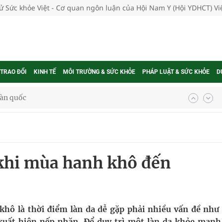
tử Sức khỏe Việt - Cơ quan ngôn luận của Hội Nam Y (Hội YDHCT) V
 TRAO ĐỔI
KINH TẾ
MÔI TRƯỜNG & SỨC KHỎE
PHÁP LUẬT & SỨC KHỎE
D
oàn quốc
g trưởng mới của Việt Nam
phương hai cấp trong quản lý hoạt động nha khoa,
 khi mùa hanh khô đến
uồn lực cho môi trường và cộng đồng
ệnh bảo hiểm y tế nếu không đăng ký khám theo yêu
 khô là thời điểm làn da dễ gặp phải nhiều vấn đề như
 xuất hiện nếp nhăn. Để duy trì một làn da khỏe mạnh,