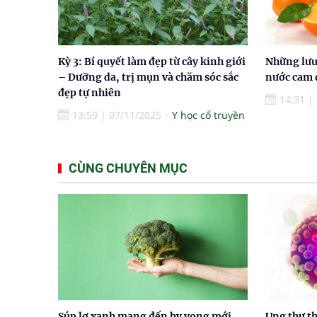
Kỳ 3: Bí quyết làm đẹp từ cây kinh giới
Những lưu
– Dưỡng da, trị mụn và chăm sóc sắc
nước cam 
đẹp tự nhiên
14:31
|
13:59
|
07/11/2025
Y học cổ truyền
CÙNG CHUYÊN MỤC
Súp lơ xanh mang đến hy vọng mới
Ung thư th