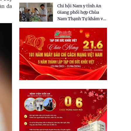
tặng quà cho 150 người
àn da
Chi hội Nam y tỉnh An
dân tại xã Tân Tập
Giang phối hợp Chùa
Nam Thạnh Tự khám và
cấp thuốc miễn phí cho
nhân dân