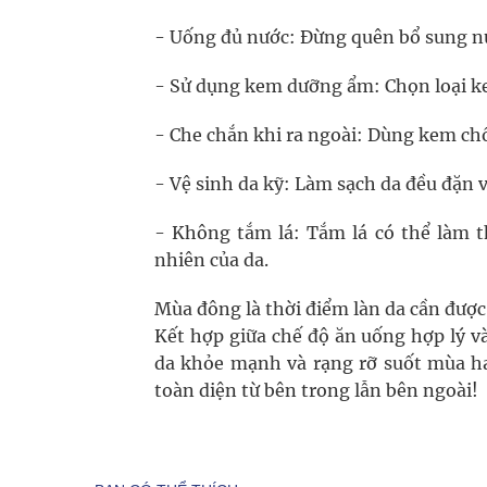
- Uống đủ nước: Đừng quên bổ sung nư
- Sử dụng kem dưỡng ẩm: Chọn loại kem
- Che chắn khi ra ngoài: Dùng kem ch
- Vệ sinh da kỹ: Làm sạch da đều đặn và
- Không tắm lá: Tắm lá có thể làm t
nhiên của da.
Mùa đông là thời điểm làn da cần được
Kết hợp giữa chế độ ăn uống hợp lý v
da khỏe mạnh và rạng rỡ suốt mùa ha
toàn diện từ bên trong lẫn bên ngoài!