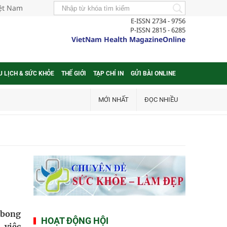
iệt Nam
E-ISSN 2734 - 9756
P-ISSN 2815 - 6285
VietNam Health MagazineOnline
U LỊCH & SỨC KHỎE
THẾ GIỚI
TẠP CHÍ IN
GỬI BÀI ONLINE
MỚI NHẤT
ĐỌC NHIỀU
 bong
HOẠT ĐỘNG HỘI
 việc