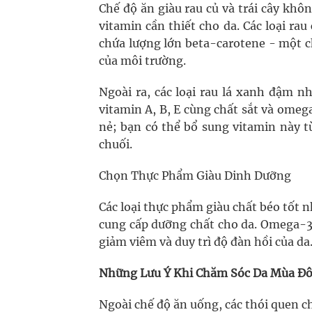
Chế độ ăn giàu rau củ và trái cây kh
vitamin cần thiết cho da. Các loại rau
chứa lượng lớn beta-carotene - một c
của môi trường.
Ngoài ra, các loại rau lá xanh đậm n
vitamin A, B, E cùng chất sắt và omega
nẻ; bạn có thể bổ sung vitamin này từ
chuối.
Chọn Thực Phẩm Giàu Dinh Dưỡng
Các loại thực phẩm giàu chất béo tốt nh
cung cấp dưỡng chất cho da. Omega-3 t
giảm viêm và duy trì độ đàn hồi của da
Những Lưu Ý Khi Chăm Sóc Da Mùa Đ
Ngoài chế độ ăn uống, các thói quen c