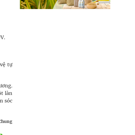
UV.
vệ tự
hương.
t làn
m sóc
Chung