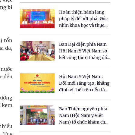
ững bí
Hoàn thiện hành lang
pháp lý để bứt phá: Góc
nhìn khoa học và thực
tiễn tại Tọa đàm " Đề
xuất một số nội dung
ị tổn
Ban Đại diện phía Nam
cho Luật Y dược cổ
a da,
Hội Nam Y Việt Nam sơ
truyền Việt Nam"
kết công tác 6 tháng đầu
năm 2026
g nước
ớc đều
Hội Nam Y Việt Nam:
Đổi mới sáng tạo, khẳng
định vị thế trên nền tảng
y học cổ truyền và khoa
dưỡng
học hiện đại
ại kem
Ban Thiện nguyện phía
Nam (Hội Nam y Việt
Nam) tổ chức khám chữa
nhiều
bệnh y học cổ truyền và
. Tuy