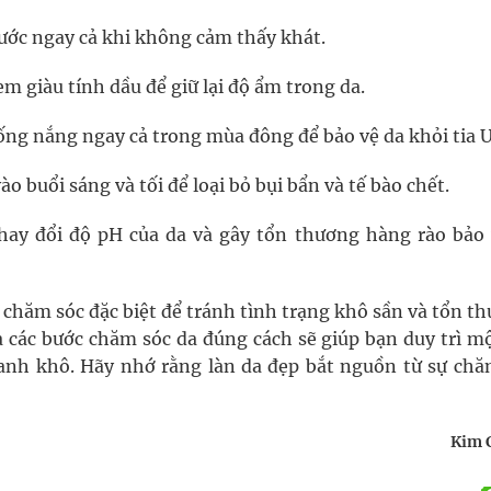
ớc ngay cả khi không cảm thấy khát.
 giàu tính dầu để giữ lại độ ẩm trong da.
ống nắng ngay cả trong mùa đông để bảo vệ da khỏi tia 
o buổi sáng và tối để loại bỏ bụi bẩn và tế bào chết.
hay đổi độ pH của da và gây tổn thương hàng rào bảo 
 chăm sóc đặc biệt để tránh tình trạng khô sần và tổn t
à các bước chăm sóc da đúng cách sẽ giúp bạn duy trì mộ
nh khô. Hãy nhớ rằng làn da đẹp bắt nguồn từ sự chă
Kim 