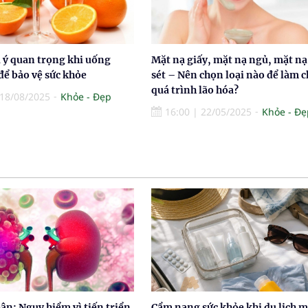
 ý quan trọng khi uống
Mặt nạ giấy, mặt nạ ngủ, mặt nạ
để bảo vệ sức khỏe
sét – Nên chọn loại nào để làm 
quá trình lão hóa?
18/08/2025
Khỏe - Đẹp
16:00
|
22/05/2025
Khỏe - Đẹ
ận: Nguy hiểm vì tiến triển
Cẩm nang sức khỏe khi du lịch 