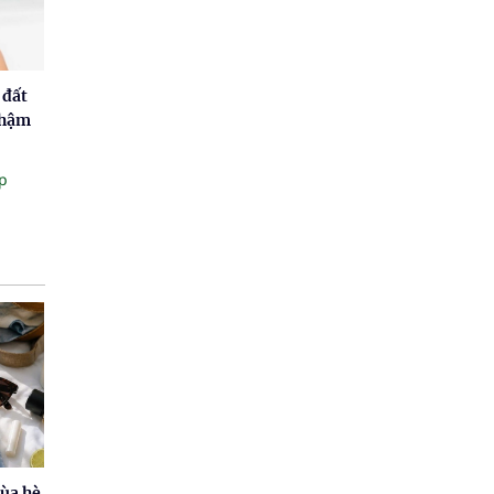
 đất
chậm
p
mùa hè