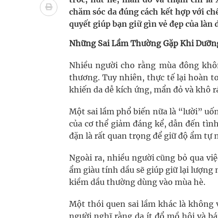
cầu
chăm sóc da đúng cách kết hợp với chế
quyết giúp bạn giữ gìn vẻ đẹp của làn
Ung thư thận: Nguy hiểm vì tiến triển quá âm th
Những Sai Lầm Thường Gặp Khi Dưỡn
Nhiều chuỗi hoạt động lớn được diễn ra tại Lễ hộ
Nhiều người cho rằng mùa đông khôn
Tiếp tục rà soát, triển khai các nhiệm vụ trong lĩ
thương. Tuy nhiên, thực tế lại hoàn 
khiến da dễ kích ứng, mẩn đỏ và khô rá
Súp lơ xanh mang đến hy vọng mới trong phòng 
Một sai lầm phổ biến nữa là “lười” uố
Tác Dụng Chống Kết Tập Tiểu Cầu Và Chống Đông
của cơ thể giảm đáng kể, dẫn đến tình
Quan Bằng Chứng Dược Lý Và Cơ Chế Phân Tử
đặn là rất quan trọng để giữ độ ẩm tự 
Ngoài ra, nhiều người cũng bỏ qua v
ẩm giàu tính dầu sẽ giúp giữ lại lượng
kiềm dầu thường dùng vào mùa hè.
Một thói quen sai lầm khác là không 
người nghĩ rằng da ít đổ mồ hôi và b