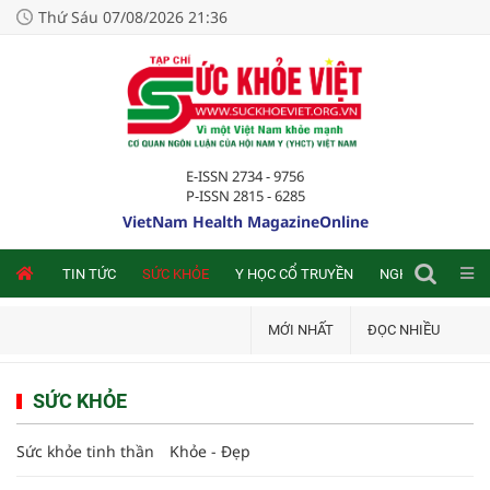
Thứ Sáu 07/08/2026 21:36
E-ISSN 2734 - 9756
P-ISSN 2815 - 6285
VietNam Health MagazineOnline
NLINE
TIN TỨC
SỨC KHỎE
Y HỌC CỔ TRUYỀN
NGHIÊN CỨU TRA
MỚI NHẤT
ĐỌC NHIỀU
SỨC KHỎE
Sức khỏe tinh thần
Khỏe - Đẹp