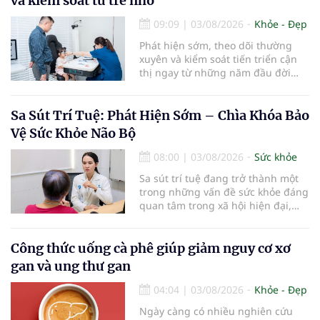
và kiểm soát từ trẻ nhỏ
đến sức khỏe răng miệng...
09:09
|
03/08/2026
Khỏe - Đẹp
Phát hiện sớm, theo dõi thường
xuyên và kiểm soát tiến triển cận
thị ngay từ những năm đầu đời
được các chuyên gia đánh giá là
chìa khóa bảo vệ thị lực lâu dài cho
trẻ. Đây cũng là định hướng của
Sa Sút Trí Tuệ: Phát Hiện Sớm – Chìa Khóa Bảo
Trung tâm Nhãn nhi và Kiểm soát
Vệ Sức Khỏe Não Bộ
cận thị vừa được Bệnh viện Đông
Đô đưa vào hoạt động ngày 1/8.
08:00
|
03/08/2026
Sức khỏe
Sa sút trí tuệ đang trở thành một
trong những vấn đề sức khỏe đáng
quan tâm trong xã hội hiện đại,
đặc biệt ở người lớn tuổi. Theo
thống kê y khoa, hiện có hơn 55
triệu người trên thế giới đang
Công thức uống cà phê giúp giảm nguy cơ xơ
sống chung với bệnh, trong đó
gan và ung thư gan
bệnh Alzheimer chiếm khoảng 60–
70% trường hợp.
04:04
|
03/08/2026
Khỏe - Đẹp
Ngày càng có nhiều nghiên cứu