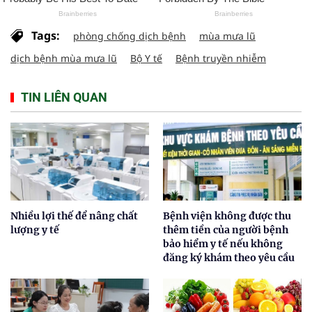
Tags:
phòng chống dịch bệnh
mùa mưa lũ
dịch bệnh mùa mưa lũ
Bộ Y tế
Bệnh truyền nhiễm
TIN LIÊN QUAN
Nhiều lợi thế để nâng chất
Bệnh viện không được thu
lượng y tế
thêm tiền của người bệnh
bảo hiểm y tế nếu không
đăng ký khám theo yêu cầu