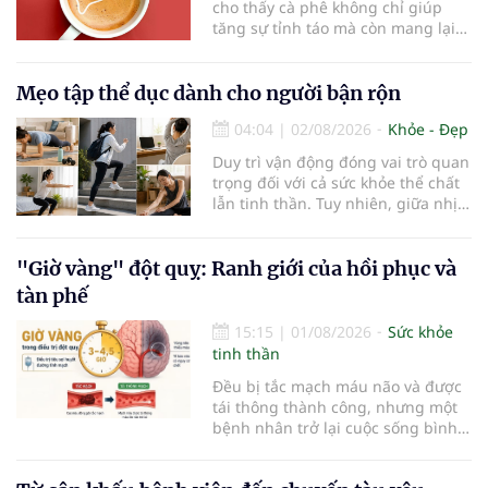
cho thấy cà phê không chỉ giúp
tăng sự tỉnh táo mà còn mang lại
lợi ích cho nhiều cơ quan trong cơ
thể, đặc biệt là gan. Đây là cơ quan
đóng vai trò lọc độc tố, chuyển hóa
Mẹo tập thể dục dành cho người bận rộn
thuốc và dự trữ nhiều vitamin,
04:04
|
02/08/2026
Khỏe - Đẹp
khoáng chất thiết yếu nhưng cũng
rất dễ bị tổn thương…
Duy trì vận động đóng vai trò quan
trọng đối với cả sức khỏe thể chất
lẫn tinh thần. Tuy nhiên, giữa nhịp
sống bận rộn và nhiều trách nhiệm
cần cân bằng, việc dành thời gian
cho các hoạt động tập luyện
"Giờ vàng" đột quỵ: Ranh giới của hồi phục và
thường trở thành một thách thức
tàn phế
không nhỏ…
15:15
|
01/08/2026
Sức khỏe
tinh thần
Đều bị tắc mạch máu não và được
tái thông thành công, nhưng một
bệnh nhân trở lại cuộc sống bình
thường sau 5 ngày trong khi người
còn lại đối mặt nguy cơ tàn tật. Hai