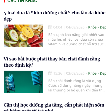
CÁC TIN KHÁC
5 loại dưa là “kho dưỡng chất” cho làn da khỏe
đẹp
04:04
|
04/08/2026
Khỏe - Đẹp
Bên cạnh khả năng giải nhiệt vào
mùa hè, nhiều loại dưa còn chứa
vitamin và dưỡng chất hỗ trợ sức
khỏe làn da...
Vì sao bắt buộc phải thay bàn chải đánh răng
theo định kỳ?
15:36
|
03/08/2026
Khỏe - Đẹp
Bàn chải đánh răng là vật dụng
được sử dụng hàng ngày nhưng
lại thường bị bỏ quên khi đến thời
điểm cần thay mới. Theo các
chuyên gia nha khoa, việc sử dụng
bàn chải quá lâu có thể làm giảm
Cận thị học đường gia tăng, cần phát hiện sớm
hiệu quả làm sạch và ảnh hưởng