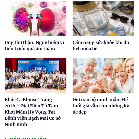
Ung thư thận: Nguy hiểm vì
Cẩm nang sức khỏe khi du
tiến triển quá âm thầm
lịch mùa hè
Khúc Ca Blouse Trắng
Giữ não bộ minh mẫn: Để
2026": Giai Điệu Từ Tâm
tuổi già vẫn còn những ký
Khơi Mầm Hy Vọng Tại
ức đẹp
Bệnh Viện Bạch Mai Cơ Sở
Ninh Bình