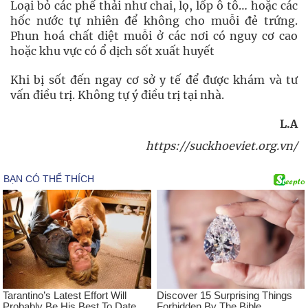
Loại bỏ các phế thải như chai, lọ, lốp ô tô… hoặc các
hốc nước tự nhiên để không cho muỗi đẻ trứng.
Phun hoá chất diệt muỗi ở các nơi có nguy cơ cao
hoặc khu vực có ổ dịch sốt xuất huyết
Khi bị sốt đến ngay cơ sở y tế để được khám và tư
vấn điều trị. Không tự ý điều trị tại nhà.
L.A
https://suckhoeviet.org.vn/