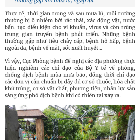
thường gặp khi mưa lũ, ngập lụt
Thực tế, thời gian trong và sau mưa lũ, môi trường
thường bị ô nhiễm bởi rác thải, xác động vật, nước
bẩn, tạo điều kiện cho vi khuẩn, virus và côn trùng
trung gian truyền bệnh phát triển. Những bệnh
thường gặp như tiêu chảy cấp, bệnh hô hấp, bệnh
ngoài da, bệnh về mắt, sốt xuất huyết...
Vì vậy, Cục Phòng bệnh đề nghị các địa phương thực
hiện nghiêm các chỉ đạo của Bộ Y tế về phòng,
chống dịch bệnh mùa mưa bão, đồng thời chỉ đạo
các đơn vị cần chuẩn bị đầy đủ cơ số thuốc, hóa chất
khử trùng, cơ sở vật chất, phương tiện, nhân lực sẵn
sàng ứng phó dịch bệnh khi có thiên tai xảy ra.