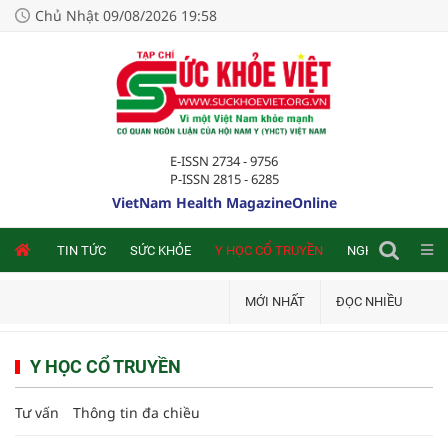
Chủ Nhật 09/08/2026 19:58
E-ISSN 2734 - 9756
P-ISSN 2815 - 6285
VietNam Health MagazineOnline
NLINE
TIN TỨC
SỨC KHỎE
Y HỌC CỔ TRUYỀN
NGHIÊN CỨU TRA
MỚI NHẤT
ĐỌC NHIỀU
Y HỌC CỔ TRUYỀN
Tư vấn
Thông tin đa chiều