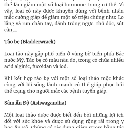
thể làm giảm một số loại hormone trong cơ thể. Vì
vậy, loại cỏ này được khuyên dùng với bệnh nhân
mắc cường giáp để giảm một số triệu chứng như: Lo
lắng và run chân tay, đánh trống ngực, thở dốc, sút
cân,...
Tảo bẹ (Bladderwrack)
Loại tảo này gặp phổ biến ở vùng bờ biển phía Bắc
nước Mỹ. Tảo bẹ có màu nâu đỏ, trong có chứa nhiều
acid alginic, fucoidan và iod.
Khi kết hợp tảo bẹ với một số loại thảo mộc khác
cùng với lối sống lành mạnh có thể giúp phục hồi
thể trạng cho người mắc các bệnh tuyến giáp.
Sâm Ấn Độ (Ashwagandha)
Một loại thảo dược được biết đến bởi những lợi ích
đối với sức khỏe và được sử dụng rộng rãi trong y
học Ấn Độ. Chúng có tác dụng giảm stress bằng tác