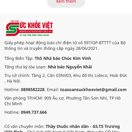
Xem thêm
(nay thuộc xã Long Hải, TP. Hồ Chí
Minh) bắt đầu “thức giấc”. Thấu
hiểu và sẻ chia với nỗi đau xương
tủy ấy, chuyến khám chữa bệnh
thiện nguyện của đoàn thầy thuốc
Hội Nam y Việt Nam không chỉ
mang theo tình cảm tri ân, mà còn
Giấy phép hoạt động báo chí điện tử số 397/GP-BTTTT của Bộ
đem đến hơi ấm từ những phương
thông tin và truyền thông cấp ngày 28/06/2021.
pháp Nam y thuần Việt, giúp xoa
dịu cơn đau và nâng cao sức khỏe
Tổng Biên Tập:
ThS Nhà báo Chúc Kim Vinh
cho các cựu chiến binh trước sự
Tổng thư ký tòa soạn:
Nhà báo Nguyễn Khải
thay đổi đột ngột của thời tiết.
Trụ sở chính: Tầng 2, Căn 03NV03, khu đô thị Lideco, Hoài Đức
, Hà Nội
Hotline:
0898582228
. Email:
toasoansuckhoeviet@gmail.com
Văn phòng TP.HCM: 909 Âu cơ, Phường Tân Sơn Nhì, TP Hồ
Chí Minh
Hotline:
0949.737.666
Cố vấn chuyên môn:
Thầy thuốc nhân dân - GS.TS Trương
Việt Bình
– Chủ tịch Hội Nam Y Việt Nam. (Nguyên GĐ Học