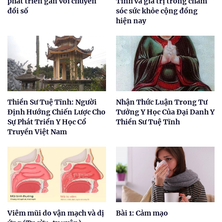
phát triển gắn với chuyển
Tĩnh và giá trị trong chăm
đổi số
sóc sức khỏe cộng đồng
hiện nay
Thiền Sư Tuệ Tĩnh: Người
Nhận Thức Luận Trong Tư
Định Hướng Chiến Lược Cho
Tưởng Y Học Của Đại Danh Y
Sự Phát Triển Y Học Cổ
Thiền Sư Tuệ Tĩnh
Truyền Việt Nam
Viêm mũi do vận mạch và dị
Bài 1: Cảm mạo