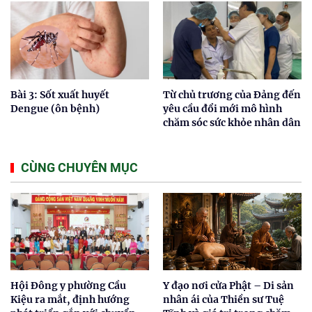
Bài 3: Sốt xuất huyết
Từ chủ trương của Đảng đến
Dengue (ôn bệnh)
yêu cầu đổi mới mô hình
chăm sóc sức khỏe nhân dân
CÙNG CHUYÊN MỤC
Hội Đông y phường Cầu
Y đạo nơi cửa Phật – Di sản
Kiệu ra mắt, định hướng
nhân ái của Thiền sư Tuệ