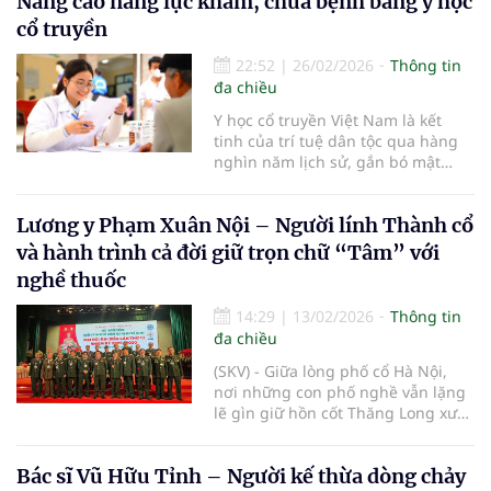
Nâng cao năng lực khám, chữa bệnh bằng y học
du khách trên khắp cả nước.
cổ truyền
22:52
|
26/02/2026
Thông tin
đa chiều
Y học cổ truyền Việt Nam là kết
tinh của trí tuệ dân tộc qua hàng
nghìn năm lịch sử, gắn bó mật
thiết với đời sống sinh hoạt và
chăm sóc sức khỏe của nhân dân.
Lương y Phạm Xuân Nội – Người lính Thành cổ
và hành trình cả đời giữ trọn chữ “Tâm” với
nghề thuốc
14:29
|
13/02/2026
Thông tin
đa chiều
(SKV) - Giữa lòng phố cổ Hà Nội,
nơi những con phố nghề vẫn lặng
lẽ gìn giữ hồn cốt Thăng Long xưa,
Phòng chẩn trị Đông y Nội Lộc của
Lương y đa khoa Phạm Xuân Nội từ
Bác sĩ Vũ Hữu Tỉnh – Người kế thừa dòng chảy
lâu đã trở thành địa chỉ quen