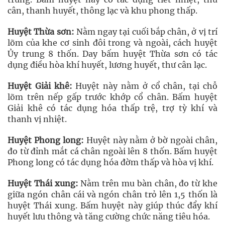
cân, thanh huyết, thông lạc và khu phong thấp.
Huyệt Thừa sơn:
Nằm ngay tại cuối bắp chân, ở vị trí
lõm của khe cơ sinh đôi trong và ngoài, cách huyệt
Ủy trung 8 thốn. Day bấm huyệt Thừa sơn có tác
dụng điều hòa khí huyết, lương huyết, thư cân lạc.
Huyệt Giải khê:
Huyệt này nằm ở cổ chân, tại chỗ
lõm trên nếp gấp trước khớp cổ chân. Bấm huyệt
Giải khê có tác dụng hóa thấp trệ, trợ tỳ khí và
thanh vị nhiệt.
Huyệt Phong long:
Huyệt này nằm ở bờ ngoài chân,
đo từ đỉnh mắt cá chân ngoài lên 8 thốn. Bấm huyệt
Phong long có tác dụng hóa đờm thấp và hòa vị khí.
Huyệt Thái xung:
Nằm trên mu bàn chân, đo từ khe
giữa ngón chân cái và ngón chân trỏ lên 1,5 thốn là
huyệt Thái xung. Bấm huyệt này giúp thúc đẩy khí
huyết lưu thông và tăng cường chức năng tiêu hóa.