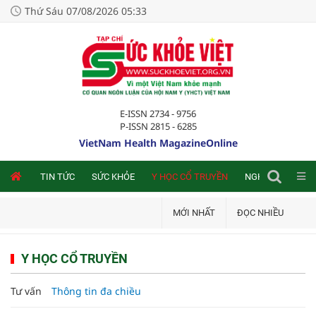
Thứ Sáu 07/08/2026 05:33
E-ISSN 2734 - 9756
P-ISSN 2815 - 6285
VietNam Health MagazineOnline
NLINE
TIN TỨC
SỨC KHỎE
Y HỌC CỔ TRUYỀN
NGHIÊN CỨU TRA
MỚI NHẤT
ĐỌC NHIỀU
Y HỌC CỔ TRUYỀN
Tư vấn
Thông tin đa chiều