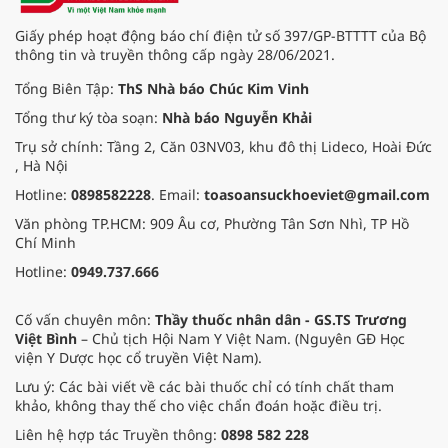
Giấy phép hoạt động báo chí điện tử số 397/GP-BTTTT của Bộ
thông tin và truyền thông cấp ngày 28/06/2021.
Tổng Biên Tập:
ThS Nhà báo Chúc Kim Vinh
Tổng thư ký tòa soạn:
Nhà báo Nguyễn Khải
Trụ sở chính: Tầng 2, Căn 03NV03, khu đô thị Lideco, Hoài Đức
, Hà Nội
Hotline:
0898582228
. Email:
toasoansuckhoeviet@gmail.com
Văn phòng TP.HCM: 909 Âu cơ, Phường Tân Sơn Nhì, TP Hồ
Chí Minh
Hotline:
0949.737.666
Cố vấn chuyên môn:
Thầy thuốc nhân dân - GS.TS Trương
Việt Bình
– Chủ tịch Hội Nam Y Việt Nam. (Nguyên GĐ Học
viện Y Dược học cổ truyền Việt Nam).
Lưu ý: Các bài viết về các bài thuốc chỉ có tính chất tham
khảo, không thay thế cho việc chẩn đoán hoặc điều trị.
Liên hệ hợp tác Truyền thông:
0898 582 228