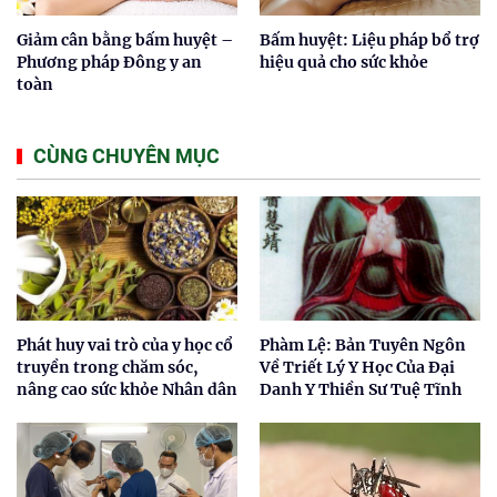
Giảm cân bằng bấm huyệt –
Bấm huyệt: Liệu pháp bổ trợ
Phương pháp Đông y an
hiệu quả cho sức khỏe
toàn
CÙNG CHUYÊN MỤC
Phát huy vai trò của y học cổ
Phàm Lệ: Bản Tuyên Ngôn
truyền trong chăm sóc,
Về Triết Lý Y Học Của Đại
nâng cao sức khỏe Nhân dân
Danh Y Thiền Sư Tuệ Tĩnh