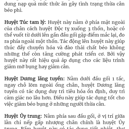
dung nạp quá mức thức ăn gây tình trạng thừa cân
béo phì.
Huyệt Túc tam lý:
Huyệt này nằm ở phía mặt ngoài
của chân cách huyệt Độc tỵ xuống 3 thốn, hoặc có
thể vuốt từ dưới lên gần đầu gối gặp điểm mắc lại, đo
ra phía ngoài một thốn. Tác động lên huyệt này giúp
thúc đẩy chuyển hóa và đào thải chất béo không
những thế còn tăng cường phát triển cơ. Bởi vậy
huyệt này rất hiệu quả áp dụng cho các liệu trình
giảm mỡ bụng hay giảm cân.
Huyệt Dương lăng tuyền:
Nằm dưới đầu gối 1 tấc,
ngay chỗ lõm ngoài ống chân, huyệt Dương lăng
tuyền có tác dụng duy trì tiêu hóa ổn định, duy trì
cảm giác no lâu hơn. Điều này giúp tác dụng tốt cho
việc giảm béo bụng ở những người thừa cân.
Huyệt Ủy trung:
Nằm phía sau đầu gối, ở vị trí giữa
lằn chỉ nếp gấp nhượng chân chính là huyệt Ủy
trung. Bấm huyệt này có tác dụng tiết nhiệt, thư